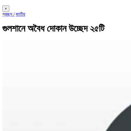
×
প্রচ্ছদ /
জাতীয়
গুলশানে অবৈধ দোকান উচ্ছেদ ২৫টি