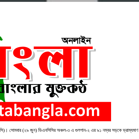
িসি)। সোমবার (২৯ জুন) ডিএনসিসির অঞ্চল-৩ এ গুলশান-২ এর ৯১ নম্বর সড়কে ভ্রাম্যম