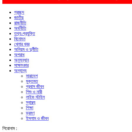
প্রচ্ছদ
জাতীয়
রাজনীতি
অর্থনীতি
তথ্য-প্রযুক্তি
বিনোদন
খেলার খবর
অনিয়ম ও দুর্নীতি
অপরাধ
অনুসন্ধান
সাক্ষাৎকার
অন্যান্য
সারাদেশ
মুক্তমত
প্রবাস জীবন
শিশু ও নারী
লাইফ স্টাইল
স্বাস্থ্য
শিক্ষা
ভ্রমণ
ইসলাম ও জীবন
শিরোনাম :