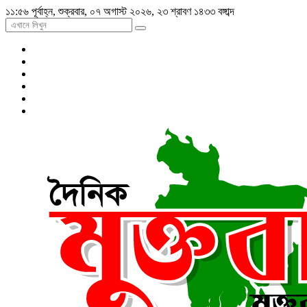
১১:৫৬ পূর্বাহ্ন, শুক্রবার, ০৭ অগাস্ট ২০২৬, ২৩ শ্রাবণ ১৪৩৩ বঙ্গাব্দ