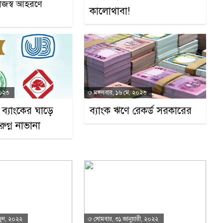
 রাজস্ব আহরণে
কালোথাবা!
২০২৩
মঙ্গলবার, ১৬ মে, ২০২৩
চার ব্যাংকের ঘাড়ে
ব্যাংক ঋণে রেকর্ড সরকারের
ুগ্ন নাভানা
জুন, ২০২২
সোমবার, ৩১ জানুয়ারী, ২০২২