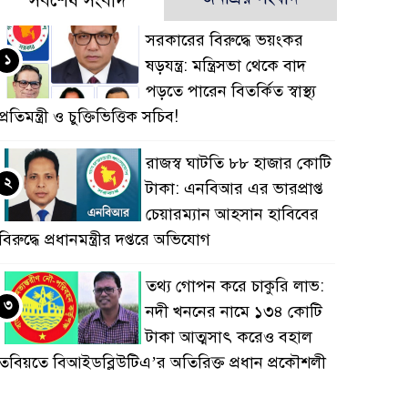
সর্বশেষ সংবাদ
সরকারের বিরুদ্ধে ভয়ংকর
১
ষড়যন্ত্র: মন্ত্রিসভা থেকে বাদ
পড়তে পারেন বিতর্কিত স্বাস্থ্য
প্রতিমন্ত্রী ও চুক্তিভিত্তিক সচিব!
রাজস্ব ঘাটতি ৮৮ হাজার কোটি
২
টাকা: এনবিআর এর ভারপ্রাপ্ত
চেয়ারম্যান আহসান হাবিবের
বিরুদ্ধে প্রধানমন্ত্রীর দপ্তরে অভিযোগ
তথ্য গোপন করে চাকুরি লাভ:
৩
নদী খননের নামে ১৩৪ কোটি
টাকা আত্মসাৎ করেও বহাল
তবিয়তে বিআইডব্লিউটিএ’র অতিরিক্ত প্রধান প্রকৌশলী
সাইদুর রহমান!