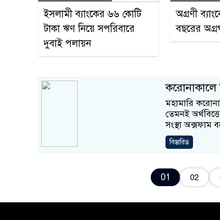
ইসলামী ব্যাংকের ৬৬ কোটি
অগ্রণী ব্যা
টাকা ঋণ নিয়ে সপরিবারে
বছরের অগ্র
দুবাই পলায়ন
করোনাকালে দ্
মহামারি করোনার
তেমনই অর্থবিত্ত
সংস্থা অক্সফাম 
বিস্তারিত
01
02