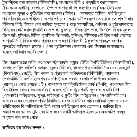
ইন্ডাস্ট্রিজ করপোরেশন (বিসিআইসি), বাংলাদেশ চিনি ও খাদ্যশিল্প করপোরেশন
(বিএসএফআইসি), বাংলাদেশ ইস্পাত ও প্রকৌশল করপোরেশন (বিএসইসি) এবং
বাংলাদেশ ক্ষুদ্র ও কুটিরশিল্প করপোরেশন (বিসিক)। শেষোক্ত ‘বিসিক’ দুর্নীতিপ্রবণ
প্রতিষ্ঠান হিসেবে পরিচিত। এ প্রতিষ্ঠানের চলমান ৬টি প্রকল্পে ৩০ থেকে ৫০ লাখ টাকার
বিনিময়ে পিডি নিয়োগ দেন জাকিয়া সুলতানা। তার সহযোগিতা, শৈথিল্য ও পৃষ্ঠপোষকতায়
বিসিকের কেমিক্যাল ইন্ডাস্ট্রিয়াল পার্ক, মুন্সিগঞ্জ, বিসিক শিল্প পার্ক, টাঙ্গাইল, বিসিক মুদ্রণ
শিল্পনগরী, মুন্সিগঞ্জ, বিসিক প্লাস্টিক শিল্পনগরী, মুন্সিগঞ্জ, বিসিকের ৮টি শিল্প নগরী মেরামত
ও পুনঃনির্মাণ, বিসিক খাদ্য প্রক্রিয়াজাতকরণ শিল্পনগরী, ঠাকুরগাঁও প্রকল্পে ব্যাপক
লুটপাটের অভিযোগ রয়েছে। এসব প্রতিষ্ঠানের কেনাকাটা এবং ঠিকাদার মনোনয়নেও
রয়েছে জাকিয়ার অর্থের খেলা।
শিল্প মন্ত্রণালয়ের অধীন বাংলাদেশ স্ট্যান্ডার্ডস অ্যান্ড টেস্টিং ইনস্টিটিউটশন (বিএসটিআই),
বাংলাদেশ শিল্প কারিগরি সহায়তা কেন্দ্র (বিটাক), বাংলাদেশ ইনস্টিটিউট অব ম্যানেজমেন্ট
(বিআইএম), পেটেন্ট, শিল্প-নকশা ও ট্রেডমার্ক অধিদফতর (ডিপিডিটি), ন্যাশনাল
প্রোডাক্টিভিটি অর্গানাইজেশন (এনপিও) এবং প্রধান বয়লার পরিদর্শকের কার্যালয়
(বয়লার)। বোর্ড রয়েছে ২টি। বাংলাদেশ অ্যাক্রিডিটেশন বোর্ড (বিএবি), বাংলাদেশ শিপ
রিসাইক্লিং বোর্ড (বিএসআরবি)। রয়েছে দুটি ফাউন্ডেশনÑ ক্ষুদ্র ও মাঝারি শিল্প
(এসএমই) ফাউন্ডেশন, ক্ষুদ্র, মাইক্রো ও কুটির শিল্প ফাউন্ডেশন (এসএমসিআইএফ)।
এসবের মধ্যে শেষোক্ত প্রতিষ্ঠানটির চেয়ারম্যান সিনিয়র সচিব জাকিয়া সুলতানা স্বয়ং।
দুর্নীতিপ্রবণ বিএসটিআইকে তিনি আরো দুর্নীতিপ্রবণ করে তোলেন। জাকিয়া শিল্প
মন্ত্রণালয়ের বড় বড় টেন্ডারের ডিল করেন স্বামী আতিকুল ইসলামের এক ঘনিষ্ঠ বন্ধুর
মাধ্যমে বলে জানা গেছে।
জাকিয়ার যত অবৈধ সম্পদ :