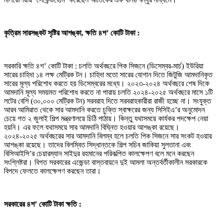
কৃত্রিম সারসঙ্কট সৃষ্টির আশঙ্কা
,
ক্ষতি ৪শ
’
কোটি টাকা :
সরকারি ক্ষতি ৪শ’ কোটি টাকা : চলতি অর্থবছরে পিক সিজনে (ডিসেম্বর-মার্চ) ইউরিয়া
সারের চাহিদা ১৪ লক্ষ মেট্রিক টন। চাহিদা মতো সারের যোগান দিতে জিটুজি আমদানিকৃত
সারের মূল্য পরিশোধ করতে হয় ডিসেম্বরের মধ্যে। ২০২৩-২০২৪ অর্থবছরে শেষ দিকে
আমদানি মূল্য সময়মত পরিশোধ করতে না পারায় চলতি ২০২৪-২০২৫ অর্থবছরে মাসে ১টি
লটের বেশি (৩০,০০০ মেট্রিক টন) সরবরাহ দিতে সরবরাহকারীরা রাজী হচ্ছে না। সংযুক্ত
আরব আমিরাত থেকে সার আমদানি করতে চুক্তি স্বাক্ষরের জন্য সিসিইএ’র অনুমোদন
চেয়ে গত ২ জুলাই শিল্প মন্ত্রণালয়ে চিঠি পাঠায়। কিন্তু যথাসময়ে কার্যকর পদক্ষেপ নেয়া
হয়নি। এর ফলে যথাসময়ে সার আমদানি বিঘ্নিত হওয়ার আশঙ্কা রয়েছে।
২০২৪-২০২৫ অর্থবছরের সার আমদানি বিলম্ব হলে চলতি পিক সিজনে সার সংকট হওয়ার
আশঙ্কা রয়েছে। তাদের বিলম্বিত সিদ্ধান্তকে শিল্প সচিব জাকিয়া সুলতানা এবং
বিসিআইসি’র চেয়ারম্যান সাইদুর রহমানের পরিকল্পিত কালক্ষেপণ বলে মনে করছেন
সংশ্লিষ্টরা। বিগত সরকারের এজেন্ডা বাস্তবায়নে দুই আমলা অন্তর্বর্তীকালীন সরকারকে
বিপদে ফেলতে কালক্ষেপণ করছেন তারা।
সরকারের ৪শ
’
কোটি টাকা ক্ষতি :