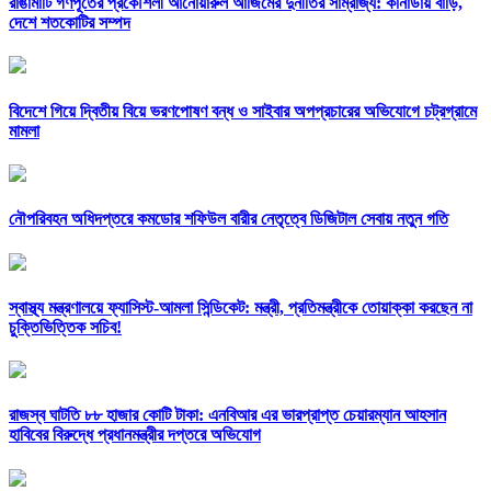
রাঙামাটি গণপূর্তের প্রকৌশলী আনোয়ারুল আজিমের দুর্নীতির সাম্রাজ্য: কানাডায় বাড়ি,
দেশে শতকোটির সম্পদ
বিদেশে গিয়ে দ্বিতীয় বিয়ে ভরণপোষণ বন্ধ ও সাইবার অপপ্রচারের অভিযোগে চট্রগ্রামে
মামলা
নৌপরিবহন অধিদপ্তরে কমডোর শফিউল বারীর নেতৃত্বে ডিজিটাল সেবায় নতুন গতি
স্বাস্থ্য মন্ত্রণালয়ে ফ্যাসিস্ট-আমলা সিন্ডিকেট: মন্ত্রী, প্রতিমন্ত্রীকে তোয়াক্কা করছেন না
চুক্তিভিত্তিক সচিব!
রাজস্ব ঘাটতি ৮৮ হাজার কোটি টাকা: এনবিআর এর ভারপ্রাপ্ত চেয়ারম্যান আহসান
হাবিবের বিরুদ্ধে প্রধানমন্ত্রীর দপ্তরে অভিযোগ