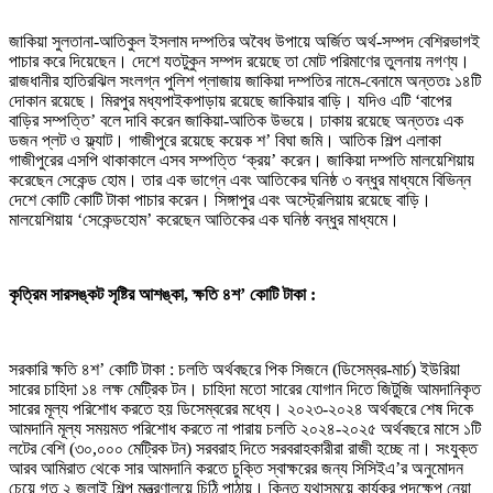
জাকিয়া সুলতানা-আতিকুল ইসলাম দম্পতির অবৈধ উপায়ে অর্জিত অর্থ-সম্পদ বেশিরভাগই
পাচার করে দিয়েছেন। দেশে যতটুকুন সম্পদ রয়েছে তা মোট পরিমাণের তুলনায় নগণ্য।
রাজধানীর হাতিরঝিল সংলগ্ন পুলিশ প্লাজায় জাকিয়া দম্পতির নামে-বেনামে অন্ততঃ ১৪টি
দোকান রয়েছে। মিরপুর মধ্যপাইকপাড়ায় রয়েছে জাকিয়ার বাড়ি। যদিও এটি ‘বাপের
বাড়ির সম্পত্তি’ বলে দাবি করেন জাকিয়া-আতিক উভয়ে। ঢাকায় রয়েছে অন্ততঃ এক
ডজন প্লট ও ফ্ল্যাট। গাজীপুরে রয়েছে কয়েক শ’ বিঘা জমি। আতিক শিল্প এলাকা
গাজীপুরের এসপি থাকাকালে এসব সম্পত্তি ‘ক্রয়’ করেন। জাকিয়া দম্পতি মালয়েশিয়ায়
করেছেন সেকেন্ড হোম। তার এক ভাগ্নে এবং আতিকের ঘনিষ্ঠ ৩ বন্ধুর মাধ্যমে বিভিন্ন
দেশে কোটি কোটি টাকা পাচার করেন। সিঙ্গাপুর এবং অস্ট্রেলিয়ায় রয়েছে বাড়ি।
মালয়েশিয়ায় ‘সেকেন্ডহোম’ করেছেন আতিকের এক ঘনিষ্ঠ বন্ধুর মাধ্যমে।
কৃত্রিম সারসঙ্কট সৃষ্টির আশঙ্কা
,
ক্ষতি ৪শ
’
কোটি টাকা :
সরকারি ক্ষতি ৪শ’ কোটি টাকা : চলতি অর্থবছরে পিক সিজনে (ডিসেম্বর-মার্চ) ইউরিয়া
সারের চাহিদা ১৪ লক্ষ মেট্রিক টন। চাহিদা মতো সারের যোগান দিতে জিটুজি আমদানিকৃত
সারের মূল্য পরিশোধ করতে হয় ডিসেম্বরের মধ্যে। ২০২৩-২০২৪ অর্থবছরে শেষ দিকে
আমদানি মূল্য সময়মত পরিশোধ করতে না পারায় চলতি ২০২৪-২০২৫ অর্থবছরে মাসে ১টি
লটের বেশি (৩০,০০০ মেট্রিক টন) সরবরাহ দিতে সরবরাহকারীরা রাজী হচ্ছে না। সংযুক্ত
আরব আমিরাত থেকে সার আমদানি করতে চুক্তি স্বাক্ষরের জন্য সিসিইএ’র অনুমোদন
চেয়ে গত ২ জুলাই শিল্প মন্ত্রণালয়ে চিঠি পাঠায়। কিন্তু যথাসময়ে কার্যকর পদক্ষেপ নেয়া