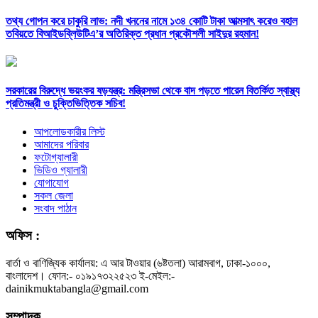
তথ্য গোপন করে চাকুরি লাভ: নদী খননের নামে ১৩৪ কোটি টাকা আত্মসাৎ করেও বহাল
তবিয়তে বিআইডব্লিউটিএ’র অতিরিক্ত প্রধান প্রকৌশলী সাইদুর রহমান!
সরকারের বিরুদ্ধে ভয়ংকর ষড়যন্ত্র: মন্ত্রিসভা থেকে বাদ পড়তে পারেন বিতর্কিত স্বাস্থ্য
প্রতিমন্ত্রী ও চুক্তিভিত্তিক সচিব!
আপলোডকারীর লিস্ট
আমাদের পরিবার
ফটোগ্যালারী
ভিডিও গ্যালারী
যোগাযোগ
সকল জেলা
সংবাদ পাঠান
অফিস :
বার্তা ও বাণিজ্যিক কার্যালয়: এ আর টাওয়ার (৬ষ্টতলা) আরামবাগ, ঢাকা-১০০০,
বাংলাদেশ। ফোন:- ০১৯১৭৩২২৫২৩ ই-মেইল:-
dainikmuktabangla@gmail.com
সম্পাদক