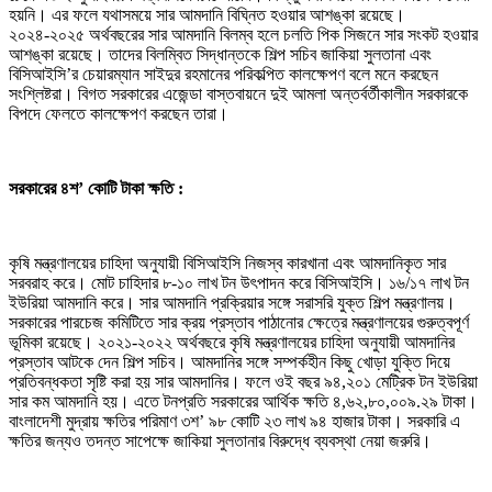
হয়নি। এর ফলে যথাসময়ে সার আমদানি বিঘ্নিত হওয়ার আশঙ্কা রয়েছে।
২০২৪-২০২৫ অর্থবছরের সার আমদানি বিলম্ব হলে চলতি পিক সিজনে সার সংকট হওয়ার
আশঙ্কা রয়েছে। তাদের বিলম্বিত সিদ্ধান্তকে শিল্প সচিব জাকিয়া সুলতানা এবং
বিসিআইসি’র চেয়ারম্যান সাইদুর রহমানের পরিকল্পিত কালক্ষেপণ বলে মনে করছেন
সংশ্লিষ্টরা। বিগত সরকারের এজেন্ডা বাস্তবায়নে দুই আমলা অন্তর্বর্তীকালীন সরকারকে
বিপদে ফেলতে কালক্ষেপণ করছেন তারা।
সরকারের ৪শ
’
কোটি টাকা ক্ষতি :
কৃষি মন্ত্রণালয়ের চাহিদা অনুযায়ী বিসিআইসি নিজস্ব কারখানা এবং আমদানিকৃত সার
সরবরাহ করে। মোট চাহিদার ৮-১০ লাখ টন উৎপাদন করে বিসিআইসি। ১৬/১৭ লাখ টন
ইউরিয়া আমদানি করে। সার আমদানি প্রক্রিয়ার সঙ্গে সরাসরি যুক্ত শিল্প মন্ত্রণালয়।
সরকারের পারচেজ কমিটিতে সার ক্রয় প্রস্তাব পাঠানোর ক্ষেত্রে মন্ত্রণালয়ের গুরুত্বপূর্ণ
ভূমিকা রয়েছে। ২০২১-২০২২ অর্থবছরে কৃষি মন্ত্রণালয়ের চাহিদা অনুযায়ী আমদানির
প্রস্তাব আটকে দেন শিল্প সচিব। আমদানির সঙ্গে সম্পর্কহীন কিছু খোড়া যুক্তি দিয়ে
প্রতিবন্ধকতা সৃষ্টি করা হয় সার আমদানির। ফলে ওই বছর ৯৪,২০১ মেট্রিক টন ইউরিয়া
সার কম আমদানি হয়। এতে টনপ্রতি সরকারের আর্থিক ক্ষতি ৪,৬২,৮০,০০৯.২৯ টাকা।
বাংলাদেশী মুদ্রায় ক্ষতির পরিমাণ ৩শ’ ৯৮ কোটি ২৩ লাখ ৯৪ হাজার টাকা। সরকারি এ
ক্ষতির জন্যও তদন্ত সাপেক্ষে জাকিয়া সুলতানার বিরুদ্ধে ব্যবস্থা নেয়া জরুরি।