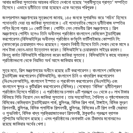
আবার জাকিয়া সুলতানার আয়কর নথিতে দেখানো হয়েছে ‘স্বামীসূত্রে প্রাপ্ত’ সম্পত্তি
হিসেবে। এভাবে দুর্নীতিতে তারা হয়েছেন একে অন্যের পরিপূরক।
জনপ্রশাসন মন্ত্রণালয়ের সূত্রগুলো জানায়, ১৪৫ জনকে সুপারসিড করে ‘সচিব’ হিসেবে
পদোন্নতি দেয়া হয় জাকিয়া সুলতানাকে। এই পদোন্নতির পেছনে দুর্নীতিবাজ দম্পতির
লগ্নি ছিলো প্রায় ১০ কোটি টাকা। পোস্টিং নেন লোভনীয় শিল্প মন্ত্রণালয়ে। শিল্প
মন্ত্রণালয়ে পোস্টিং হলেও তিনি অধীনস্থ প্রতিষ্ঠান বাংলাদেশ কেমিকেল ইন্ডাস্ট্রিজ
করপোরেশন (বিসিআইসি)র অধীনস্থ প্রতিষ্ঠান কর্ণফুলি ফার্টিলাইজার কোম্পানি লি:
(কাফকো)র চেয়ারম্যান পদও রয়েছেন। প্রধান নির্বাহী হিসেবে তিনি সেখান থেকে মাসে ৪
লাখ টাকা বেতন-ভাতা উত্তোলন করেন। বিসিআইসি’র চেয়ারম্যান সাইদুর রহমান।
কিন্তু কার্যত বিসিআইসি পরিচালনা করেন জাকিয়া সুলতানা। বিসিআইসি’র কাছে দায়বদ্ধ
প্রতিষ্ঠানগুলো থেকে নিয়মিত অর্থ আসে জাকিয়ার কাছে।
সূত্র মতে, শিল্প মন্ত্রণালয়ের অধীনে রয়েছে ৪টি করপোরেশন। বাংলাদেশ কেমিকেল
ইন্ডাস্ট্রিজ করপোরেশন (বিসিআইসি), বাংলাদেশ চিনি ও খাদ্যশিল্প করপোরেশন
(বিএসএফআইসি), বাংলাদেশ ইস্পাত ও প্রকৌশল করপোরেশন (বিএসইসি) এবং
বাংলাদেশ ক্ষুদ্র ও কুটিরশিল্প করপোরেশন (বিসিক)। শেষোক্ত ‘বিসিক’ দুর্নীতিপ্রবণ
প্রতিষ্ঠান হিসেবে পরিচিত। এ প্রতিষ্ঠানের চলমান ৬টি প্রকল্পে ৩০ থেকে ৫০ লাখ টাকার
বিনিময়ে পিডি নিয়োগ দেন জাকিয়া সুলতানা। তার সহযোগিতা, শৈথিল্য ও পৃষ্ঠপোষকতায়
বিসিকের কেমিক্যাল ইন্ডাস্ট্রিয়াল পার্ক, মুন্সিগঞ্জ, বিসিক শিল্প পার্ক, টাঙ্গাইল, বিসিক মুদ্রণ
শিল্পনগরী, মুন্সিগঞ্জ, বিসিক প্লাস্টিক শিল্পনগরী, মুন্সিগঞ্জ, বিসিকের ৮টি শিল্প নগরী মেরামত
ও পুনঃনির্মাণ, বিসিক খাদ্য প্রক্রিয়াজাতকরণ শিল্পনগরী, ঠাকুরগাঁও প্রকল্পে ব্যাপক
লুটপাটের অভিযোগ রয়েছে। এসব প্রতিষ্ঠানের কেনাকাটা এবং ঠিকাদার মনোনয়নেও
রয়েছে জাকিয়ার অর্থের খেলা।