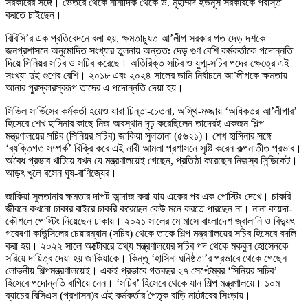
সরকারের সঙ্গে। ভেতরে থেকে নানাদিক থেকে ড. মুহাম্মদ ইউনূস সরকারকে পরাস্ত
করতে চাইছেন।
বিবিসি’র এক প্রতিবেদনে বলা হয়, ক্ষমতাচ্যুত আ’লীগ সরকার গত দেড় দশকে
জনপ্রশাসনে অনুমোদিত সংখ্যার তুলনায় অন্ততঃ দেড় গুণ বেশি কর্মকর্তাকে পদোন্নতি
দিয়ে সিনিয়র সচিব ও সচিব করেছে। অতিরিক্ত সচিব ও যুগ্ম-সচিব পদের ক্ষেত্রে এই
সংখ্যা দুই গুণের বেশি। ২০১৮ এবং ২০২৪ সালের ডামি নির্বাচনে আ’লীগকে ক্ষমতায়
আনার পুরস্কারস্বরূপ তাদের এ পদোন্নতি দেয়া হয়।
সিভিল সার্ভিসের কর্মকর্তা হয়েও যারা চিন্তা-চেতনা, অস্থি-মজ্জায় ‘অধিকতর আ’লীগার’
হিসেবে শেখ হাসিনার কাছে নিজ অবস্থান দৃঢ় করেছিলেন তাদেরই একজন শিল্প
মন্ত্রণালয়ের সচিব (সিনিয়র সচিব) জাকিয়া সুলতানা (৫৬২১)। শেখ হাসিনার সঙ্গে
‘ব্যক্তিগত সম্পর্ক’ বিক্রি করে এই নারী আমলা প্রশাসনে সৃষ্টি করেন কল্পনাতীত প্রভাব।
অবৈধ প্রভাব খাটিয়ে যখন যে মন্ত্রণালয়েই গেছেন, প্রতিষ্ঠা করেছেন নিজস্ব সিন্ডিকেট।
আড়ৎ খুলে বসেন ঘুষ-বাণিজ্যের।
জাকিয়া সুলতানার ক্ষমতার দাপট আন্দাজ করা যায় একের পর এক পোস্টিং দেখে। চাকরি
জীবনে কখনো ঢাকার বাইরে চাকরি করেছেন কেউ মনে করতে পারছেন না। নানা কায়দা-
কৌশলে পোস্টিং নিয়েছেন ঢাকায়। ২০২১ সালের মে মাসে বাংলাদেশ জ্বালানি ও বিদ্যুৎ
গবেষণা কাউন্সিলের চেয়ারম্যান (সচিব) থেকে তাকে শিল্প মন্ত্রণালয়ের সচিব হিসেবে বদলি
করা হয়। ২০২২ সালে অক্টোবরে তথ্য মন্ত্রণালয়ের সচিব পদ থেকে মকবুল হোসেনকে
সরিয়ে দায়িত্ব দেয়া হয় জাকিয়াকে। কিন্তু ‘হাসিনা ঘনিষ্ঠতা’র প্রভাবে থেকে গেছেন
লোভনীয় শিল্পমন্ত্রণালয়েই। একই প্রভাবে গতবছর ২৭ সেপ্টেম্বর ‘সিনিয়র সচিব’
হিসেবে পদোন্নতি বাগিয়ে নেন। ‘সচিব’ হিসেবে থেকে যান শিল্প মন্ত্রণালয়ে। ১০ম
ব্যাচের বিসিএস (প্রশাসন)র এই কর্মকর্তার পৈতৃক বাড়ি নাটোরের সিংড়ায়।