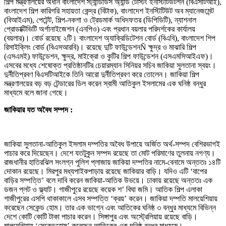
শিল্প মন্ত্রণালয়ের অধীন বাংলাদেশ স্ট্যান্ডার্ডস অ্যান্ড টেস্টিং ইনস্টিটিউটশন (বিএসটিআই),
বাংলাদেশ শিল্প কারিগরি সহায়তা কেন্দ্র (বিটাক), বাংলাদেশ ইনস্টিটিউট অব ম্যানেজমেন্ট
(বিআইএম), পেটেন্ট, শিল্প-নকশা ও ট্রেডমার্ক অধিদফতর (ডিপিডিটি), ন্যাশনাল
প্রোডাক্টিভিটি অর্গানাইজেশন (এনপিও) এবং প্রধান বয়লার পরিদর্শকের কার্যালয়
(বয়লার)। বোর্ড রয়েছে ২টি। বাংলাদেশ অ্যাক্রিডিটেশন বোর্ড (বিএবি), বাংলাদেশ শিপ
রিসাইক্লিং বোর্ড (বিএসআরবি)। রয়েছে দুটি ফাউন্ডেশনÑ ক্ষুদ্র ও মাঝারি শিল্প
(এসএমই) ফাউন্ডেশন, ক্ষুদ্র, মাইক্রো ও কুটির শিল্প ফাউন্ডেশন (এসএমসিআইএফ)।
এসবের মধ্যে শেষোক্ত প্রতিষ্ঠানটির চেয়ারম্যান সিনিয়র সচিব জাকিয়া সুলতানা স্বয়ং।
দুর্নীতিপ্রবণ বিএসটিআইকে তিনি আরো দুর্নীতিপ্রবণ করে তোলেন। জাকিয়া শিল্প
মন্ত্রণালয়ের বড় বড় টেন্ডারের ডিল করেন স্বামী আতিকুল ইসলামের এক ঘনিষ্ঠ বন্ধুর
মাধ্যমে বলে জানা গেছে।
জাকিয়ার যত অবৈধ সম্পদ :
জাকিয়া সুলতানা-আতিকুল ইসলাম দম্পতির অবৈধ উপায়ে অর্জিত অর্থ-সম্পদ বেশিরভাগই
পাচার করে দিয়েছেন। দেশে যতটুকুন সম্পদ রয়েছে তা মোট পরিমাণের তুলনায় নগণ্য।
রাজধানীর হাতিরঝিল সংলগ্ন পুলিশ প্লাজায় জাকিয়া দম্পতির নামে-বেনামে অন্ততঃ ১৪টি
দোকান রয়েছে। মিরপুর মধ্যপাইকপাড়ায় রয়েছে জাকিয়ার বাড়ি। যদিও এটি ‘বাপের
বাড়ির সম্পত্তি’ বলে দাবি করেন জাকিয়া-আতিক উভয়ে। ঢাকায় রয়েছে অন্ততঃ এক
ডজন প্লট ও ফ্ল্যাট। গাজীপুরে রয়েছে কয়েক শ’ বিঘা জমি। আতিক শিল্প এলাকা
গাজীপুরের এসপি থাকাকালে এসব সম্পত্তি ‘ক্রয়’ করেন। জাকিয়া দম্পতি মালয়েশিয়ায়
করেছেন সেকেন্ড হোম। তার এক ভাগ্নে এবং আতিকের ঘনিষ্ঠ ৩ বন্ধুর মাধ্যমে বিভিন্ন
দেশে কোটি কোটি টাকা পাচার করেন। সিঙ্গাপুর এবং অস্ট্রেলিয়ায় রয়েছে বাড়ি।
মালয়েশিয়ায় ‘সেকেন্ডহোম’ করেছেন আতিকের এক ঘনিষ্ঠ বন্ধুর মাধ্যমে।