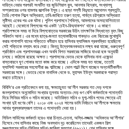
দায়িত্ব নেয়ার পরপরই সংঘটিত হয় জুডিশিয়াল ক্যু, আনসার বিদ্রোহ, সংখ্যালঘু
সম্প্রদায়ের ওপর হামলার কাল্পনিক ইস্যু। এ ছাড়া পল্লী বিদ্যুতে আন্দোলন প্রস্তুতি,
তৈরি পোশাক শিল্পে অস্থিরতা, ঢাবি-জাবিতে তরুণ হত্যা, পার্বত্য চট্টগ্রামে অস্থিরতা
সৃষ্টিসহ একের পর এক ঘটনা। পুলিশ প্রশাসনে শৈথিল্য, আমলাদের অসহযোগিতাতো
আছেই। যেকোনো বিপ্লবের পর একটা ‘চেইন-রিঅ্যাকশন’ থাকে। এ কারণে
প্রতিপক্ষকে সময় না দিয়ে বিপ্লবোত্তর সরকারের উচিৎ তাৎক্ষণিক সিদ্ধান্তে বৃহৎ কিছু
পরিবর্তন আনা। এর মধ্যে ছাত্র-জনতা হত্যাকারীদের পাকড়াও এবং বিচারের মুখোমুখি
করার পাশাপাশি যাদের শক্তিতে বলীয়ান হয়ে হাসিনার ফ্যাসিজম প্রবলম্বিত হয়েছিলো
সেই শক্তিকে নস্যাৎ করে দেয়া। কিন্তু উদ্বেগজনকভাবে লক্ষ্য করা যাচ্ছে, গুরুত্বপূর্ণ
প্রতিষ্ঠান এবং প্রশাসনযন্ত্র এখন অবধি বিগত সরকারের সাজিয়ে যাওয়া ছক অনুযায়ী
চলছে। কাঠামো রয়েছে অক্ষত। প্রশাসনের ভেতর থেকে হাসিনার নানা এজেন্ডা
বাস্তবায়নে ঘুণ পোকার মতো কাজ করে যাচ্ছে। এদিকে সময় যত যাচ্ছে, ততোই
ফ্যাসিস্ট সরকারের সহযোগীরা রঙ পাল্টাচ্ছে। ভোল পাল্টে মিশে যাচ্ছেন অন্তর্বর্তীকালীন
সরকারের সঙ্গে। ভেতরে থেকে নানাদিক থেকে ড. মুহাম্মদ ইউনূস সরকারকে পরাস্ত
করতে চাইছেন।
বিবিসি’র এক প্রতিবেদনে বলা হয়, ক্ষমতাচ্যুত আ’লীগ সরকার গত দেড় দশকে
জনপ্রশাসনে অনুমোদিত সংখ্যার তুলনায় অন্ততঃ দেড় গুণ বেশি কর্মকর্তাকে পদোন্নতি
দিয়ে সিনিয়র সচিব ও সচিব করেছে। অতিরিক্ত সচিব ও যুগ্ম-সচিব পদের ক্ষেত্রে এই
সংখ্যা দুই গুণের বেশি। ২০১৮ এবং ২০২৪ সালের ডামি নির্বাচনে আ’লীগকে ক্ষমতায়
আনার পুরস্কারস্বরূপ তাদের এ পদোন্নতি দেয়া হয়।
সিভিল সার্ভিসের কর্মকর্তা হয়েও যারা চিন্তা-চেতনা, অস্থি-মজ্জায় ‘অধিকতর আ’লীগার’
হিসেবে শেখ হাসিনার কাছে নিজ অবস্থান দৃঢ় করেছিলেন তাদেরই একজন শিল্প
মন্ত্রণালয়ের সচিব (সিনিয়র সচিব) জাকিয়া সুলতানা (৫৬২১)। শেখ হাসিনার সঙ্গে