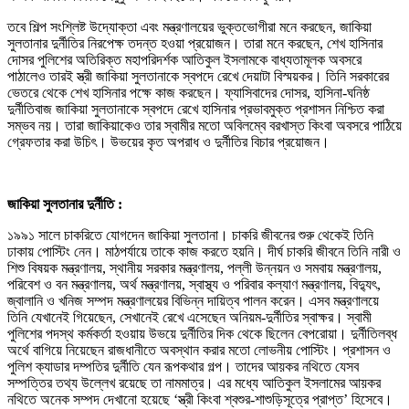
তবে শিল্প সংশ্লিষ্ট উদ্যোক্তা এবং মন্ত্রণালয়ের ভুক্তভোগীরা মনে করছেন, জাকিয়া
সুলতানার দুর্নীতির নিরপেক্ষ তদন্ত হওয়া প্রয়োজন। তারা মনে করছেন, শেখ হাসিনার
দোসর পুলিশের অতিরিক্ত মহাপরিদর্শক আতিকুল ইসলামকে বাধ্যতামূলক অবসরে
পাঠালেও তারই স্ত্রী জাকিয়া সুলতানাকে স্বপদে রেখে দেয়াটা বিস্ময়কর। তিনি সরকারের
ভেতরে থেকে শেখ হাসিনার পক্ষে কাজ করছেন। ফ্যাসিবাদের দোসর, হাসিনা-ঘনিষ্ঠ
দুর্নীতিবাজ জাকিয়া সুলতানাকে স্বপদে রেখে হাসিনার প্রভাবমুক্ত প্রশাসন নিশ্চিত করা
সম্ভব নয়। তারা জাকিয়াকেও তার স্বামীর মতো অবিলম্বে বরখাস্ত কিংবা অবসরে পাঠিয়ে
গ্রেফতার করা উচিৎ। উভয়ের কৃত অপরাধ ও দুর্নীতির বিচার প্রয়োজন।
জাকিয়া সুলতানার দুর্নীতি :
১৯৯১ সালে চাকরিতে যোগদেন জাকিয়া সুলতানা। চাকরি জীবনের শুরু থেকেই তিনি
ঢাকায় পোস্টিং নেন। মাঠপর্যায়ে তাকে কাজ করতে হয়নি। দীর্ঘ চাকরি জীবনে তিনি নারী ও
শিশু বিষয়ক মন্ত্রণালয়, স্থানীয় সরকার মন্ত্রণালয়, পল্লী উন্নয়ন ও সমবায় মন্ত্রণালয়,
পরিবেশ ও বন মন্ত্রণালয়, অর্থ মন্ত্রণালয়, স্বাস্থ্য ও পরিবার কল্যাণ মন্ত্রণালয়, বিদ্যুৎ,
জ্বালানি ও খনিজ সম্পদ মন্ত্রণালয়ের বিভিন্ন দায়িত্ব পালন করেন। এসব মন্ত্রণালয়ে
তিনি যেখানেই গিয়েছেন, সেখানেই রেখে এসেছেন অনিয়ম-দুর্নীতির স্বাক্ষর। স্বামী
পুলিশের পদস্থ কর্মকর্তা হওয়ায় উভয়ে দুর্নীতির দিক থেকে ছিলেন বেপরোয়া। দুর্নীতিলব্ধ
অর্থে বাগিয়ে নিয়েছেন রাজধানীতে অবস্থান করার মতো লোভনীয় পোস্টিং। প্রশাসন ও
পুলিশ ক্যাডার দম্পতির দুর্নীতি যেন রূপকথার গল্প। তাদের আয়কর নথিতে যেসব
সম্পত্তির তথ্য উল্লেখ রয়েছে তা নামমাত্র। এর মধ্যে আতিকুল ইসলামের আয়কর
নথিতে অনেক সম্পদ দেখানো হয়েছে ‘স্ত্রী কিংবা শ্বশুর-শাশুড়িসূত্রে প্রাপ্ত’ হিসেবে।