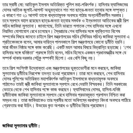
তার স্বামী মো: আতিকুল ইসলাম অতিরিক্ত পুলিশ মহা-পরিদর্শক। হাসিনার ফ্যাসিজমের
দোসর আতিক জুলাই-আগস্ট অভ্যুত্থানে শত শত ছাত্র-জনতা হত্যার সঙ্গে সম্পৃক্ত।
এ কারণে গত ২১ আগস্ট তাকে বাধ্যতামূলক অবসরে পাঠায় অন্তর্বর্তীকালীন সরকার।
তবে স্বপদে বহাল রয়েছেন ছাত্র-জনতা হত্যার সমর্থক ও ইন্ধনদাতা আতিকের স্ত্রী শিল্প
সচিব জাকিয়া সুলতানা। জানাগেছে, তিনি ভারতে পলাতক শেখ হাসিনার সঙ্গে এখনো
নিয়মিত যোগাযোগ রেখে চলেছেন। স্বৈরাচার শেখ হাসিনার সঙ্গে ব্যক্তিগত বিশেষ
সম্পর্কের বিষয়ে জানতে চাইলে শিল্প মন্ত্রণালয়ের সচিব (সিনিয়র সচিব) জাকিয়া সুলতানা এ
প্রতিবেদককে বলেন, আমার দায়িত্ব পালনকালে শিল্প মন্ত্রণালয়ে কোনো দুর্নীতি হয়নি।
সারা জীবন নিষ্ঠার সঙ্গে কাজ করেছি। একটি মহল আমার বিষয়ে বিভ্রান্তি ছড়াচ্ছে। ‘শেখ
হাসিনার সঙ্গে ঘনিষ্ঠতা’ প্রসঙ্গে তিনি বলেন, সচিব হিসেবে একজন প্রধানমন্ত্রীর সঙ্গে যে
সম্পর্ক থাকার দরকার সেটুকু সম্পর্কই ছিলো। এর বেশি কিছু নয়।
তবে শিল্প সংশ্লিষ্ট উদ্যোক্তা এবং মন্ত্রণালয়ের ভুক্তভোগীরা মনে করছেন, জাকিয়া
সুলতানার দুর্নীতির নিরপেক্ষ তদন্ত হওয়া প্রয়োজন। তারা মনে করছেন, শেখ হাসিনার
দোসর পুলিশের অতিরিক্ত মহাপরিদর্শক আতিকুল ইসলামকে বাধ্যতামূলক অবসরে
পাঠালেও তারই স্ত্রী জাকিয়া সুলতানাকে স্বপদে রেখে দেয়াটা বিস্ময়কর। তিনি সরকারের
ভেতরে থেকে শেখ হাসিনার পক্ষে কাজ করছেন। ফ্যাসিবাদের দোসর, হাসিনা-ঘনিষ্ঠ
দুর্নীতিবাজ জাকিয়া সুলতানাকে স্বপদে রেখে হাসিনার প্রভাবমুক্ত প্রশাসন নিশ্চিত করা
সম্ভব নয়। তারা জাকিয়াকেও তার স্বামীর মতো অবিলম্বে বরখাস্ত কিংবা অবসরে পাঠিয়ে
গ্রেফতার করা উচিৎ। উভয়ের কৃত অপরাধ ও দুর্নীতির বিচার প্রয়োজন।
জাকিয়া সুলতানার দুর্নীতি :