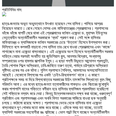
প্রতিনিধির নাম:
ছাত্র-জনতার অভূত অভ্যুত্থানে উৎখাত হয়েছেন শেখ হাসিনা। পালিয়ে আশ্রয়
নিয়েছেন ভারতে। রেখে গেছেন দোসর এবং মাফিয়াতন্ত্রের প্রেতাত্মাদের। প্রশাসনের
ভাঁজে ভাঁজে ঘাপটি মেরে থাকা এই প্রেতাত্মাদের বর্তমান এজেন্ডা ড. মুহাম্মদ ইউনূসের
নেতৃত্বাধীন অন্তর্বর্তীকালীন সরকারকে ‘ব্যর্থ’ প্রমাণ করা। সেই সঙ্গে হাসিনার
মাফিয়াতন্ত্র ও ফ্যাসিজমকে বর্তমান সরকারের চেয়ে ‘উত্তম’ হিসেবে উপস্থাপন করা।
দিল্লিতে বসে কলকাঠি নাড়ানো শেখ হাসিনা তার রেখে যাওয়া প্রেতাত্মাদের এখন ‘কাজে’
লাগাচ্ছেন নানা এজেন্ডা বাস্তবায়নে। এই এজেন্ডার অংশ হিসেবে অন্তর্বর্তীকালীন সরকার
দায়িত্ব নেয়ার পরপরই সংঘটিত হয় জুডিশিয়াল ক্যু, আনসার বিদ্রোহ, সংখ্যালঘু
সম্প্রদায়ের ওপর হামলার কাল্পনিক ইস্যু। এ ছাড়া পল্লী বিদ্যুতে আন্দোলন প্রস্তুতি,
তৈরি পোশাক শিল্পে অস্থিরতা, ঢাবি-জাবিতে তরুণ হত্যা, পার্বত্য চট্টগ্রামে অস্থিরতা
সৃষ্টিসহ একের পর এক ঘটনা। পুলিশ প্রশাসনে শৈথিল্য, আমলাদের অসহযোগিতাতো
আছেই। যেকোনো বিপ্লবের পর একটা ‘চেইন-রিঅ্যাকশন’ থাকে। এ কারণে
প্রতিপক্ষকে সময় না দিয়ে বিপ্লবোত্তর সরকারের উচিৎ তাৎক্ষণিক সিদ্ধান্তে বৃহৎ কিছু
পরিবর্তন আনা। এর মধ্যে ছাত্র-জনতা হত্যাকারীদের পাকড়াও এবং বিচারের মুখোমুখি
করার পাশাপাশি যাদের শক্তিতে বলীয়ান হয়ে হাসিনার ফ্যাসিজম প্রবলম্বিত হয়েছিলো
সেই শক্তিকে নস্যাৎ করে দেয়া। কিন্তু উদ্বেগজনকভাবে লক্ষ্য করা যাচ্ছে, গুরুত্বপূর্ণ
প্রতিষ্ঠান এবং প্রশাসনযন্ত্র এখন অবধি বিগত সরকারের সাজিয়ে যাওয়া ছক অনুযায়ী
চলছে। কাঠামো রয়েছে অক্ষত। প্রশাসনের ভেতর থেকে হাসিনার নানা এজেন্ডা
বাস্তবায়নে ঘুণ পোকার মতো কাজ করে যাচ্ছে। এদিকে সময় যত যাচ্ছে, ততোই
ফ্যাসিস্ট সরকারের সহযোগীরা রঙ পাল্টাচ্ছে। ভোল পাল্টে মিশে যাচ্ছেন অন্তর্বর্তীকালীন