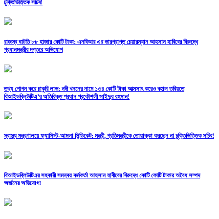
চুক্তিভিত্তিক সচিব!
রাজস্ব ঘাটতি ৮৮ হাজার কোটি টাকা: এনবিআর এর ভারপ্রাপ্ত চেয়ারম্যান আহসান হাবিবের বিরুদ্ধে
প্রধানমন্ত্রীর দপ্তরে অভিযোগ
তথ্য গোপন করে চাকুরি লাভ: নদী খননের নামে ১৩৪ কোটি টাকা আত্মসাৎ করেও বহাল তবিয়তে
বিআইডব্লিউটিএ’র অতিরিক্ত প্রধান প্রকৌশলী সাইদুর রহমান!
স্বাস্থ্য মন্ত্রণালয়ে ফ্যাসিস্ট-আমলা সিন্ডিকেট: মন্ত্রী, প্রতিমন্ত্রীকে তোয়াক্কা করছেন না চুক্তিভিত্তিক সচিব!
বিআইডব্লিউটিএর সহকারী সমন্বয় কর্মকর্তা আহসান হাবীবের বিরুদ্ধে কোটি কোটি টাকার অবৈধ সম্পদ
অর্জনের অভিযোগ!