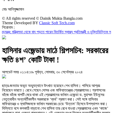
মোঃ আনিসুজ্জামান
© All rights reserved © Dainik Mukta Bangla.com
Theme Developed BY
Classic Soft Tech.com
শিরোনাম :
ন্ত্রিসভা থেকে বাদ পড়তে পারেন বিতর্কিত স্বাস্থ্য প্রতিমন্ত্রী ও চুক্তিভিত্তিক সচিব!
রাজস্
হাসিনার এজেন্ডায় মাঠে শিল্পসচিব: সরকারের
ক্ষতি ৪শ’ কোটি টাকা !
আপডেট সময় ০১:০৪:৩৯ পূর্বাহ্ন, সোমবার, ৩০ সেপ্টেম্বর ২০২৪
ছাত্র-জনতার অভূত অভ্যুত্থানে উৎখাত হয়েছেন শেখ হাসিনা। পালিয়ে আশ্রয়
নিয়েছেন ভারতে। রেখে গেছেন দোসর এবং মাফিয়াতন্ত্রের প্রেতাত্মাদের। প্রশাসনের
ভাঁজে ভাঁজে ঘাপটি মেরে থাকা এই প্রেতাত্মাদের বর্তমান এজেন্ডা ড. মুহাম্মদ ইউনূসের
নেতৃত্বাধীন অন্তর্বর্তীকালীন সরকারকে ‘ব্যর্থ’ প্রমাণ করা। সেই সঙ্গে হাসিনার
মাফিয়াতন্ত্র ও ফ্যাসিজমকে বর্তমান সরকারের চেয়ে ‘উত্তম’ হিসেবে উপস্থাপন করা।
দিল্লিতে বসে কলকাঠি নাড়ানো শেখ হাসিনা তার রেখে যাওয়া প্রেতাত্মাদের এখন ‘কাজে’
লাগাচ্ছেন নানা এজেন্ডা বাস্তবায়নে। এই এজেন্ডার অংশ হিসেবে অন্তর্বর্তীকালীন সরকার