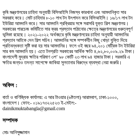
কৃষি মন্ত্রণালয়ের চাহিদা অনুযায়ী বিসিআইসি নিজস্ব কারখানা এবং আমদানিকৃত সার
সরবরাহ করে। মোট চাহিদার ৮-১০ লাখ টন উৎপাদন করে বিসিআইসি। ১৬/১৭ লাখ টন
ইউরিয়া আমদানি করে। সার আমদানি প্রক্রিয়ার সঙ্গে সরাসরি যুক্ত শিল্প মন্ত্রণালয়।
সরকারের পারচেজ কমিটিতে সার ক্রয় প্রস্তাব পাঠানোর ক্ষেত্রে মন্ত্রণালয়ের গুরুত্বপূর্ণ
ভূমিকা রয়েছে। ২০২১-২০২২ অর্থবছরে কৃষি মন্ত্রণালয়ের চাহিদা অনুযায়ী আমদানির
প্রস্তাব আটকে দেন শিল্প সচিব। আমদানির সঙ্গে সম্পর্কহীন কিছু খোড়া যুক্তি দিয়ে
প্রতিবন্ধকতা সৃষ্টি করা হয় সার আমদানির। ফলে ওই বছর ৯৪,২০১ মেট্রিক টন ইউরিয়া
সার কম আমদানি হয়। এতে টনপ্রতি সরকারের আর্থিক ক্ষতি ৪,৬২,৮০,০০৯.২৯ টাকা।
বাংলাদেশী মুদ্রায় ক্ষতির পরিমাণ ৩শ’ ৯৮ কোটি ২৩ লাখ ৯৪ হাজার টাকা। সরকারি এ
ক্ষতির জন্যও তদন্ত সাপেক্ষে জাকিয়া সুলতানার বিরুদ্ধে ব্যবস্থা নেয়া জরুরি।
অফিস :
বার্তা ও বাণিজ্যিক কার্যালয়: এ আর টাওয়ার (৬ষ্টতলা) আরামবাগ, ঢাকা-১০০০,
বাংলাদেশ। ফোন:- ০১৯১৭৩২২৫২৩ ই-মেইল:-
dainikmuktabangla@gmail.com
সম্পাদক
মোঃ আনিসুজ্জামান