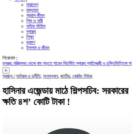
সারাদেশ
মুক্তমত
প্রবাস জীবন
শিশু ও নারী
লাইফ স্টাইল
স্বাস্থ্য
শিক্ষা
ভ্রমণ
ইসলাম ও জীবন
শিরোনাম :
ন্ত্রিসভা থেকে বাদ পড়তে পারেন বিতর্কিত স্বাস্থ্য প্রতিমন্ত্রী ও চুক্তিভিত্তিক সচিব!
রাজস্
×
প্রচ্ছদ /
অনিয়ম ও দুর্নীতি
,
অনুসন্ধান
,
জাতীয়
,
ব্রেকিং নিউজ
হাসিনার এজেন্ডায় মাঠে শিল্পসচিব: সরকারের
ক্ষতি ৪শ’ কোটি টাকা !