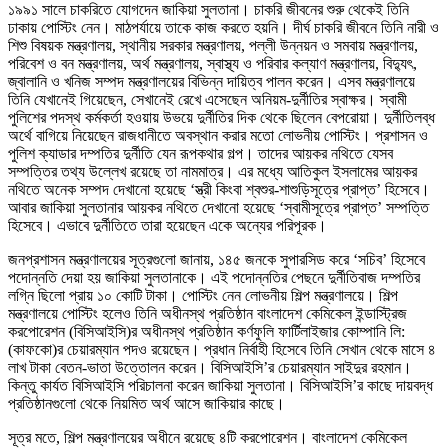
১৯৯১ সালে চাকরিতে যোগদেন জাকিয়া সুলতানা। চাকরি জীবনের শুরু থেকেই তিনি
ঢাকায় পোস্টিং নেন। মাঠপর্যায়ে তাকে কাজ করতে হয়নি। দীর্ঘ চাকরি জীবনে তিনি নারী ও
শিশু বিষয়ক মন্ত্রণালয়, স্থানীয় সরকার মন্ত্রণালয়, পল্লী উন্নয়ন ও সমবায় মন্ত্রণালয়,
পরিবেশ ও বন মন্ত্রণালয়, অর্থ মন্ত্রণালয়, স্বাস্থ্য ও পরিবার কল্যাণ মন্ত্রণালয়, বিদ্যুৎ,
জ্বালানি ও খনিজ সম্পদ মন্ত্রণালয়ের বিভিন্ন দায়িত্ব পালন করেন। এসব মন্ত্রণালয়ে
তিনি যেখানেই গিয়েছেন, সেখানেই রেখে এসেছেন অনিয়ম-দুর্নীতির স্বাক্ষর। স্বামী
পুলিশের পদস্থ কর্মকর্তা হওয়ায় উভয়ে দুর্নীতির দিক থেকে ছিলেন বেপরোয়া। দুর্নীতিলব্ধ
অর্থে বাগিয়ে নিয়েছেন রাজধানীতে অবস্থান করার মতো লোভনীয় পোস্টিং। প্রশাসন ও
পুলিশ ক্যাডার দম্পতির দুর্নীতি যেন রূপকথার গল্প। তাদের আয়কর নথিতে যেসব
সম্পত্তির তথ্য উল্লেখ রয়েছে তা নামমাত্র। এর মধ্যে আতিকুল ইসলামের আয়কর
নথিতে অনেক সম্পদ দেখানো হয়েছে ‘স্ত্রী কিংবা শ্বশুর-শাশুড়িসূত্রে প্রাপ্ত’ হিসেবে।
আবার জাকিয়া সুলতানার আয়কর নথিতে দেখানো হয়েছে ‘স্বামীসূত্রে প্রাপ্ত’ সম্পত্তি
হিসেবে। এভাবে দুর্নীতিতে তারা হয়েছেন একে অন্যের পরিপূরক।
জনপ্রশাসন মন্ত্রণালয়ের সূত্রগুলো জানায়, ১৪৫ জনকে সুপারসিড করে ‘সচিব’ হিসেবে
পদোন্নতি দেয়া হয় জাকিয়া সুলতানাকে। এই পদোন্নতির পেছনে দুর্নীতিবাজ দম্পতির
লগ্নি ছিলো প্রায় ১০ কোটি টাকা। পোস্টিং নেন লোভনীয় শিল্প মন্ত্রণালয়ে। শিল্প
মন্ত্রণালয়ে পোস্টিং হলেও তিনি অধীনস্থ প্রতিষ্ঠান বাংলাদেশ কেমিকেল ইন্ডাস্ট্রিজ
করপোরেশন (বিসিআইসি)র অধীনস্থ প্রতিষ্ঠান কর্ণফুলি ফার্টিলাইজার কোম্পানি লি:
(কাফকো)র চেয়ারম্যান পদও রয়েছেন। প্রধান নির্বাহী হিসেবে তিনি সেখান থেকে মাসে ৪
লাখ টাকা বেতন-ভাতা উত্তোলন করেন। বিসিআইসি’র চেয়ারম্যান সাইদুর রহমান।
কিন্তু কার্যত বিসিআইসি পরিচালনা করেন জাকিয়া সুলতানা। বিসিআইসি’র কাছে দায়বদ্ধ
প্রতিষ্ঠানগুলো থেকে নিয়মিত অর্থ আসে জাকিয়ার কাছে।
সূত্র মতে, শিল্প মন্ত্রণালয়ের অধীনে রয়েছে ৪টি করপোরেশন। বাংলাদেশ কেমিকেল