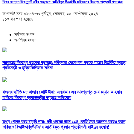
বিয়ের আশ্বাস দিয়ে সুন্দরী নরিীর দেহভোগ: অতিরিক্ত ডিআইজি জহিরুলের বিরুদ্ধে গ্রেপ্তারি পরোয়ানা
আপডেট সময় ০১:০৪:৩৯ পূর্বাহ্ন, সোমবার, ৩০ সেপ্টেম্বর ২০২৪
৪১৭ বার পড়া হয়েছে
সর্বশেষ সংবাদ
জনপ্রিয় সংবাদ
সরকারের বিরুদ্ধে ভয়ংকর ষড়যন্ত্র: মন্ত্রিসভা থেকে বাদ পড়তে পারেন বিতর্কিত স্বাস্থ্য
প্রতিমন্ত্রী ও চুক্তিভিত্তিক সচিব!
রাজস্ব ঘাটতি ৮৮ হাজার কোটি টাকা: এনবিআর এর ভারপ্রাপ্ত চেয়ারম্যান আহসান
হাবিবের বিরুদ্ধে প্রধানমন্ত্রীর দপ্তরে অভিযোগ
তথ্য গোপন করে চাকুরি লাভ: নদী খননের নামে ১৩৪ কোটি টাকা আত্মসাৎ করেও বহাল
তবিয়তে বিআইডব্লিউটিএ’র অতিরিক্ত প্রধান প্রকৌশলী সাইদুর রহমান!