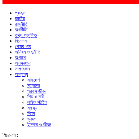
প্রচ্ছদ
জাতীয়
রাজনীতি
অর্থনীতি
তথ্য-প্রযুক্তি
বিনোদন
খেলার খবর
অনিয়ম ও দুর্নীতি
অপরাধ
অনুসন্ধান
সাক্ষাৎকার
অন্যান্য
সারাদেশ
মুক্তমত
প্রবাস জীবন
শিশু ও নারী
লাইফ স্টাইল
স্বাস্থ্য
শিক্ষা
ভ্রমণ
ইসলাম ও জীবন
শিরোনাম :