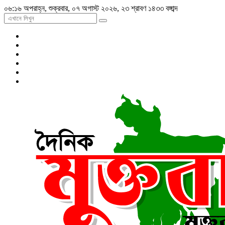
০৬:১৬ অপরাহ্ন, শুক্রবার, ০৭ অগাস্ট ২০২৬, ২৩ শ্রাবণ ১৪৩৩ বঙ্গাব্দ