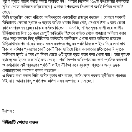
প্রাণী ক্রয়ে নয়ছয় করার বিষয়ে অবহিত নন। পিডির নির্দেশে ২১০টি উপজেলার কর্মকর্তারা
সুবিধা পেতে অনিয়মে জড়িয়েছেন। একারণে প্রকল্পের সিংহভাগ অর্থই পিডির পকেটে
গেছে।
তিনি ছাত্রলীগ নেতা পরিচয়ে অধিদপ্তরে একচেটিয়া রাজত্ব করছেন। যেখানে সরকারি
বিধিমালায় কোনো স্থানে ৩ বছরের অধিক থাকার নিয়ম নেই, সেখানে টানা ৯ বছর জেলা
কৃত্রিম প্রজনন কেন্দ্র ঢাকায় কর্মরত ছিলেন। এমনকি, শাস্তিমূলক বদলী হয়ে জাতীয়
চিড়িয়াখানায় টানা ১১ বছর ডেপুটি ডাইরেক্টর হিসেবে কর্মরত থেকে হাজারো অনিয়ম করার
পরও মন্ত্রণালয়ের কিছু দূর্নীতিবাজ কর্মকর্তার আর্শীবাদে এখনো বহাল তবিয়তে রয়েছেন।
চিড়িয়াখানার পশু খাদ্যে ক্রয়ে সকল দরপত্র পছন্দের প্রতিষ্ঠানকে পাইয়ে দিয়ে লাখ লাখ
টাকা ও বর্তমান প্রকল্পের কোটি কোটি টাকা হাতিয়ে নিয়ে কলকাতার সল্টলেকের বি ব্লকে
আলিশান ফ্ল্যাট ও আর কে মিশন রোডে ৩টি ফ্ল্যাট ক্রয় করার কথা শোনা যায়। তার ব্যাংক
ব্যালেন্সের হিসেব অজানাই রয়ে গেছে। প্রাণিসম্পদ অধিদপ্তরের দেশ প্রেমিক কর্মকর্তা
ও কর্মচারিরা এই প্রকল্পের প্রতিটি ফাইল নীরিক্ষা করে ব্যবস্থা গ্রহনের জন্য দুদক
চেয়ারম্যানের পদক্ষেপ কামনা করেছেন।
এ বিষয়ে কথা বললে পিডি অসীম কুমার দাস বলেন, আমি কোন প্রকার দুর্নীতিকে প্রশ্রয়
দিই না। আমার কিছু প্রতিপক্ষ কলিগ এসব অপপ্রচার চালাচ্ছে।
ট্যাগস :
নিউজটি শেয়ার করুন