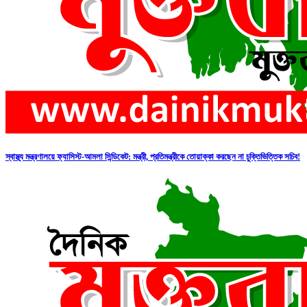
স্বাস্থ্য মন্ত্রণালয়ে ফ্যাসিস্ট-আমলা সিন্ডিকেট: মন্ত্রী, প্রতিমন্ত্রীকে তোয়াক্কা করছেন না চুক্তিভিত্তিক সচিব!