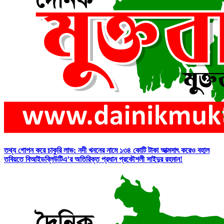
তথ্য গোপন করে চাকুরি লাভ: নদী খননের নামে ১৩৪ কোটি টাকা আত্মসাৎ করেও বহাল
তবিয়তে বিআইডব্লিউটিএ’র অতিরিক্ত প্রধান প্রকৌশলী সাইদুর রহমান!