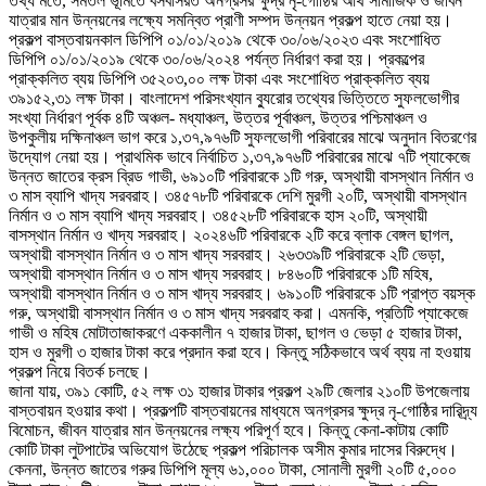
তথ্য মতে, সমতল ভূমিতে বসবাসরত অনগ্রসর ক্ষুদ্র নৃ-গোষ্ঠির আর্থ সামাজিক ও জীবন
যাত্রার মান উন্নয়নের লক্ষ্যে সমন্বিত প্রাণী সম্পদ উন্নয়ন প্রকল্প হাতে নেয়া হয়।
প্রকল্প বাস্তবায়নকাল ডিপিপি ০১/০১/২০১৯ থেকে ৩০/০৬/২০২৩ এবং সংশোধিত
ডিপিপি ০১/০১/২০১৯ থেকে ৩০/০৬/২০২৪ পর্যন্ত নির্ধারণ করা হয়। প্রকল্পের
প্রাক্কলিত ব্যয় ডিপিপি ৩৫২০৩,০০ লক্ষ টাকা এবং সংশোধিত প্রাক্কলিত ব্যয়
৩৯১৫২,৩১ লক্ষ টাকা। বাংলাদেশ পরিসংখ্যান ব্যুরোর তথ্যের ভিত্তিতে সুফলভোগীর
সংখ্যা নির্ধারণ পূর্বক ৪টি অঞ্চল- মধ্যাঞ্চল, উত্তর পূর্বাঞ্চল, উত্তর পশ্চিমাঞ্চল ও
উপকুলীয় দক্ষিনাঞ্চল ভাগ করে ১,৩৭,৯৭৬টি সুফলভোগী পরিবারের মাঝে অনুদান বিতরণের
উদ্যোগ নেয়া হয়। প্রাথমিক ভাবে নির্বাচিত ১,৩৭,৯৭৬টি পরিবারের মাঝে ৭টি প্যাকেজে
উন্নত জাতের ক্রস ব্রিড গাভী, ৬৯১০টি পরিবারকে ১টি গরু, অস্থায়ী বাসস্থান নির্মান ও
৩ মাস ব্যাপি খাদ্য সরবরাহ। ৩৪৫৭৮টি পরিবারকে দেশি মুরগী ২০টি, অস্থায়ী বাসস্থান
নির্মান ও ৩ মাস ব্যাপি খাদ্য সরবরাহ। ৩৪৫২৮টি পরিবারকে হাস ২০টি, অস্থায়ী
বাসস্থান নির্মান ও খাদ্য সরবরাহ। ২০২৪৬টি পরিবারকে ২টি করে ব্লাক বেঙ্গল ছাগল,
অস্থায়ী বাসস্থান নির্মান ও ৩ মাস খাদ্য সরবরাহ। ২৬৩৩৯টি পরিবারকে ২টি ভেড়া,
অস্থায়ী বাসস্থান নির্মান ও ৩ মাস খাদ্য সরবরাহ। ৮৪৬০টি পরিবারকে ১টি মহিষ,
অস্থায়ী বাসস্থান নির্মান ও ৩ মাস খাদ্য সরবরাহ। ৬৯১০টি পরিবারকে ১টি প্রাপ্ত বয়স্ক
গরু, অস্থায়ী বাসস্থান নির্মান ও ৩ মাস খাদ্য সরবরাহ করা। এমনকি, প্রতিটি প্যাকেজে
গাভী ও মহিষ মোটাতাজাকরণে এককালীন ৭ হাজার টাকা, ছাগল ও ভেড়া ৫ হাজার টাকা,
হাস ও মুরগী ৩ হাজার টাকা করে প্রদান করা হবে। কিন্তু সঠিকভাবে অর্থ ব্যয় না হওয়ায়
প্রকল্প নিয়ে বিতর্ক চলছে।
জানা যায়, ৩৯১ কোটি, ৫২ লক্ষ ৩১ হাজার টাকার প্রকল্প ২৯টি জেলার ২১০টি উপজেলায়
বাস্তবায়ন হওয়ার কথা। প্রকল্পটি বাস্তবায়নের মাধ্যমে অনগ্রসর ক্ষুদ্র নৃ-গোষ্ঠির দারিদ্র্য
বিমোচন, জীবন যাত্রার মান উন্নয়নের লক্ষ্য পরিপূর্ণ হবে। কিন্তু কেনা-কাটায় কোটি
কোটি টাকা লুটপাটের অভিযোগ উঠেছে প্রকল্প পরিচালক অসীম কুমার দাসের বিরুদ্ধে।
কেননা, উন্নত জাতের গরুর ডিপিপি মূল্য ৬১,০০০ টাকা, সোনালী মুরগী ২০টি ৫,০০০