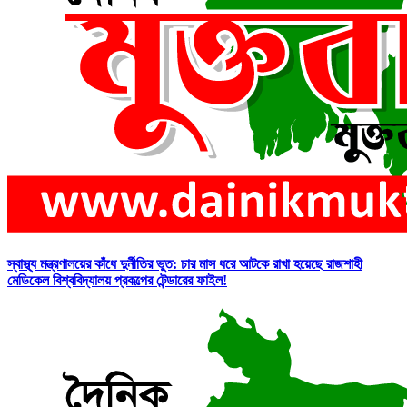
স্বাস্থ্য মন্ত্রণালয়ের কাঁধে দুর্নীতির ভুত: চার মাস ধরে আটকে রাখা হয়েছে রাজশাহী
মেডিকেল বিশ্ববিদ্যালয় প্রকল্পের টেন্ডারের ফাইল!