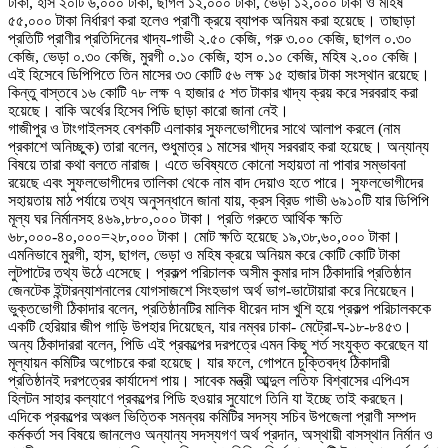
টাকা, হাস ২০টি ৬,০০০ টাকা, ছাগল ১২,০০০ টাকা, ভেড়া ১২,০০০ টাকা ও মহিষ
৫৫,০০০ টাকা নির্ধারণ করা হলেও প্রাণী ক্রয়ে ব্যাপক অনিয়ম করা হয়েছে। তাছাড়া
প্রতিটি প্রাণীর প্রতিদিনের খাদ্য-গাভী ২.৫০ কেজি, গরু ৩.০০ কেজি, ছাগল ০.৩০
কেজি, ভেড়া ০.৩০ কেজি, মুরগী ০.১০ কেজি, হাস ০.১০ কেজি, মহিষ ২.০০ কেজি।
এই হিসেবে ডিপিপিতে তিন মাসের ৩৩ কোটি ৫৬ লক্ষ ১৫ হাজার টাকা সংস্থান রয়েছে।
কিন্তু বাস্তবে ১৬ কোটি ৭৮ লক্ষ ৭ হাজার ৫ শত টাকার খাদ্য ক্রয় করে সরবরাহ করা
হয়েছে। বাকি অর্থের হিসেব পিডি ছাড়া কারো জানা নেই।
গাজীপুর ও টাংগাইলসহ বেশকটি এলাকার সুফলভোগীদের সাথে আলাপ করলে (নাম
প্রকাশে অনিচ্ছুক) তারা বলেন, শুধুমাত্র ১ মাসের খাদ্য সরবরাহ করা হয়েছে। অন্যান্য
বিষয়ে তারা কথা বলতে নারাজ। এতে ভবিষ্যতে কোনো সহায়তা না পাবার সম্ভাবনা
রয়েছে এবং সুফলভোগীদের তালিকা থেকে নাম বাদ দেয়াও হতে পারে। সুফলভোগীদের
সহায়তায় মাঠ পর্যায়ে তথ্য অনুসন্ধানে জানা যায়, ক্রস ব্রিড গাভী ৬৯১০টি যার ডিপিপি
মূল্য ঘর নির্মানসহ ৪৬৯,৮৮০,০০০ টাকা। প্রতি গরুতে আর্থিক ক্ষতি
৬৮,০০০-৪০,০০০=২৮,০০০ টাকা। মোট ক্ষতি হয়েছে ১৯,৩৮,৬০,০০০ টাকা।
এমনিভাবে মুরগী, হাস, ছাগল, ভেড়া ও মহিষ ক্রয়ে অনিয়ম করে কোটি কোটি টাকা
লুটপাটের তথ্য উঠে এসেছে। প্রকল্প পরিচালক অসীম কুমার দাস ঠিকাদারি প্রতিষ্ঠান
জেনটেক ইন্টারন্যাশনালের যোগসাজশে সিংহভাগ অর্থ ভাগ-ভাটোয়ারা করে নিয়েছেন।
ভুক্তভোগী ঠিকাদার বলেন, প্রতিষ্ঠানটির মালিক ধীরেন দাস খুশি হয়ে প্রকল্প পরিচালককে
একটি হেরিয়ার জীপ গাড়ি উপহার দিয়েছেন, যার নম্বর ঢাকা- মেট্রো-ঘ-১৮-৮৪৫৩।
অন্য ঠিকাদাররা বলেন, পিডি এই প্রকল্পের দরপত্রে এমন কিছু শর্ত সংযুক্ত করেছেন যা
মূল্যায়ন কমিটির অগোচরে করা হয়েছে। যার ফলে, গোপনে চুক্তিবদ্ধ ঠিকাদারী
প্রতিষ্ঠানই দরপত্রের কার্যাদেশ পায়। সাবেক মন্ত্রী আব্দুল লতিফ বিশ্বাসের এপিএস
হিলটন সাহার কল্যাণে প্রকল্পের পিডি হওয়ার সুযোগে তিনি যা ইচ্ছে তাই করছেন।
এদিকে প্রকল্পের অঞ্চল ভিত্তিক সমন্বয় কমিটির সদস্য সচিব উপজেলা প্রাণী সম্পদ
কর্মকর্তা সব বিষয়ে জানলেও অন্যান্য সদস্যগণ অর্থ প্রদান, অস্থায়ী বাসস্থান নির্মান ও