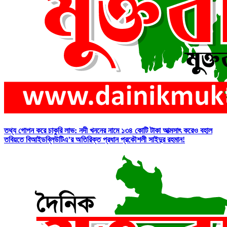
তথ্য গোপন করে চাকুরি লাভ: নদী খননের নামে ১৩৪ কোটি টাকা আত্মসাৎ করেও বহাল
তবিয়তে বিআইডব্লিউটিএ’র অতিরিক্ত প্রধান প্রকৌশলী সাইদুর রহমান!