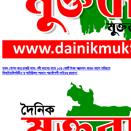
তথ্য গোপন করে চাকুরি লাভ: নদী খননের নামে ১৩৪ কোটি টাকা আত্মসাৎ করেও বহাল তবিয়তে
বিআইডব্লিউটিএ’র অতিরিক্ত প্রধান প্রকৌশলী সাইদুর রহমান!