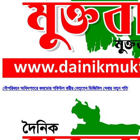
নৌপরিবহন অধিদপ্তরে কমডোর শফিউল বারীর নেতৃত্বে ডিজিটাল সেবায় নতুন গতি