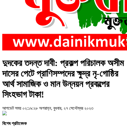
দুদকের তদন্ত দাবী: প্রকল্প পরিচালক অসীম
দাসের পেটে প্রাণিসম্পদের ক্ষুদ্র নৃ-গোষ্ঠির
আর্থ সামাজিক ও মান উন্নয়ন প্রকল্পের
সিংহভাগ টাকা!
আপডেট সময় ০২:১৯:২৮ অপরাহ্ন, বুধবার, ২৭ সেপ্টেম্বর ২০২৩
বিশেষ প্রতিবেদক