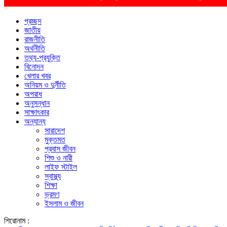
প্রচ্ছদ
জাতীয়
রাজনীতি
অর্থনীতি
তথ্য-প্রযুক্তি
বিনোদন
খেলার খবর
অনিয়ম ও দুর্নীতি
অপরাধ
অনুসন্ধান
সাক্ষাৎকার
অন্যান্য
সারাদেশ
মুক্তমত
প্রবাস জীবন
শিশু ও নারী
লাইফ স্টাইল
স্বাস্থ্য
শিক্ষা
ভ্রমণ
ইসলাম ও জীবন
শিরোনাম :