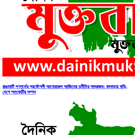
রাঙামাটি গণপূর্তের প্রকৌশলী আনোয়ারুল আজিমের দুর্নীতির সাম্রাজ্য: কানাডায় বাড়ি,
দেশে শতকোটির সম্পদ