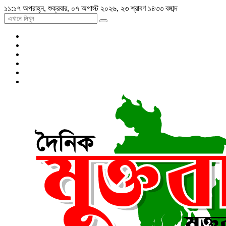
১১:১৭ অপরাহ্ন, শুক্রবার, ০৭ অগাস্ট ২০২৬, ২৩ শ্রাবণ ১৪৩৩ বঙ্গাব্দ