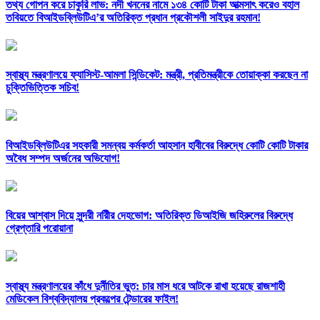
তথ্য গোপন করে চাকুরি লাভ: নদী খননের নামে ১৩৪ কোটি টাকা আত্মসাৎ করেও বহাল
তবিয়তে বিআইডব্লিউটিএ’র অতিরিক্ত প্রধান প্রকৌশলী সাইদুর রহমান!
স্বাস্থ্য মন্ত্রণালয়ে ফ্যাসিস্ট-আমলা সিন্ডিকেট: মন্ত্রী, প্রতিমন্ত্রীকে তোয়াক্কা করছেন না
চুক্তিভিত্তিক সচিব!
বিআইডব্লিউটিএর সহকারী সমন্বয় কর্মকর্তা আহসান হাবীবের বিরুদ্ধে কোটি কোটি টাকার
অবৈধ সম্পদ অর্জনের অভিযোগ!
বিয়ের আশ্বাস দিয়ে সুন্দরী নরিীর দেহভোগ: অতিরিক্ত ডিআইজি জহিরুলের বিরুদ্ধে
গ্রেপ্তারি পরোয়ানা
স্বাস্থ্য মন্ত্রণালয়ের কাঁধে দুর্নীতির ভুত: চার মাস ধরে আটকে রাখা হয়েছে রাজশাহী
মেডিকেল বিশ্ববিদ্যালয় প্রকল্পের টেন্ডারের ফাইল!