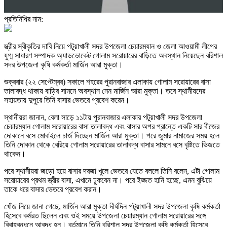
প্রতিনিধির নাম:
স্ত্রীর স্বীকৃতির দাবি নিয়ে পটুয়াখালী সদর উপজেলা চেয়ারম্যান ও জেলা আওয়ামী লীগের
যুগ্ম সাধারণ সম্পাদক অ্যাডভোকেট গোলাম সরোয়ারের বাড়িতে অবস্থান নিয়েছেন বরিশাল
সদর উপজেলা কৃষি কর্মকর্তা মার্জিন আরা মুক্তা।
শুক্রবার (২২ সেপ্টেম্বর) সকালে শহরের পুরানবাজার এলাকায় গোলাম সরোয়ারের বাসা
তালাবদ্ধ থাকায় বাড়ির সামনে অবস্থান নেন মার্জিন আরা মুক্তা। তবে স্থানীয়দের
সহায়তায় দুপুরে তিনি বাসার ভেতরে প্রবেশ করেন।
স্থানীয়রা জানান, বেলা সাড়ে ১১টায় পুরানবাজার এলাকার পটুয়াখালী সদর উপজেলা
চেয়ারম্যান গোলাম সরোয়ারের বাসা তালাবদ্ধ এবং বাসার অপর প্রান্তে একটি সার বীজের
দোকানে বসে মোবাইলে চার্জ দিচ্ছেন মার্জিন আরা মুক্তা। পরে জুমার নামাজের সময় হলে
তিনি দোকান থেকে বেরিয়ে গোলাম সরোয়ারের তালাবদ্ধ বাসার সামনে বসে বৃষ্টিতে ভিজতে
থাকেন।
পরে স্থানীয়রা জড়ো হয়ে বাসার দরজা খুলে ভেতরে যেতে বললে তিনি বলেন, এটা গোলাম
সরোয়ারের প্রথম স্ত্রীর বাসা, এখানে ঢুকবেন না। পরে ইজ্জত হানি হচ্ছে, এমন বুঝিয়ে
তাকে ধরে বাসার ভেতরে প্রবেশ করান।
খোঁজ নিয়ে জানা গেছে, মার্জিন আরা মুক্তা দীর্ঘদিন পটুয়াখালী সদর উপজেলা কৃষি কর্মকর্তা
হিসেবে কর্মরত ছিলেন এবং ওই সময়ে উপজেলা চেয়ারম্যান গোলাম সরোয়ারের সঙ্গে
বিবাহবন্ধনে আবদ্ধ হন। বর্তমানে তিনি বরিশাল সদর উপজেলা কৃষি কর্মকর্তা হিসেবে