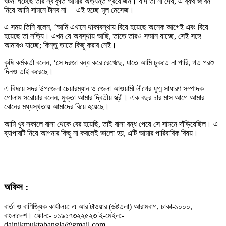
ঘটনা ঘটেছে তার স্বীকৃতি আমার অত্যন্ত প্রয়োজন। যদি তা না দেয়, এ ব্যর্থ জীবন
নিয়ে আমি সামনে টানব না— এই হচ্ছে মূল মেসেজ।
এ সময় তিনি বলেন, ‘আমি এখানে থাকাবস্থায় বিয়ে হয়েছে অনেক আগেই এবং বিয়ে
হয়েছে তা সত্যি। এখন যে অবস্থায় আছি, তাতে তারও সম্মান যাচ্ছে, সেই সঙ্গে
আমারও যাচ্ছে; কিন্তু তাতে কিছু করার নেই।
কৃষি কর্মকর্তা বলেন, ‘সে দরজা বন্ধ করে রেখেছে, যাতে আমি ঢুকতে না পারি, গত পরশু
দিনও তাই করেছে।
এ বিষয়ে সদর উপজেলা চেয়ারম্যান ও জেলা আওয়ামী লীগের যুগ্ম সাধারণ সম্পাদক
গোলাম সরোয়ার বলেন, মুক্তা আমার দ্বিতীয় স্ত্রী। এক বছর চার মাস আগে আমার
বোনের মধ্যস্থতায় আমাদের বিয়ে হয়েছে।
আমি খুব সকালে বাসা থেকে বের হয়েছি, তাই বাসা বন্ধ পেয়ে সে সামনে দাঁড়িয়েছিল। এ
ব্যাপারটি নিয়ে আপনার কিছু না করলেই ভালো হয়, এটি আমার পারিবারিক বিষয়।
অফিস :
বার্তা ও বাণিজ্যিক কার্যালয়: এ আর টাওয়ার (৬ষ্টতলা) আরামবাগ, ঢাকা-১০০০,
বাংলাদেশ। ফোন:- ০১৯১৭৩২২৫২৩ ই-মেইল:-
dainikmuktabangla@gmail.com