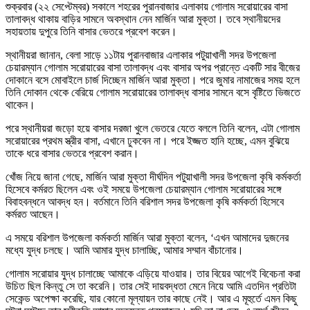
শুক্রবার (২২ সেপ্টেম্বর) সকালে শহরের পুরানবাজার এলাকায় গোলাম সরোয়ারের বাসা
তালাবদ্ধ থাকায় বাড়ির সামনে অবস্থান নেন মার্জিন আরা মুক্তা। তবে স্থানীয়দের
সহায়তায় দুপুরে তিনি বাসার ভেতরে প্রবেশ করেন।
স্থানীয়রা জানান, বেলা সাড়ে ১১টায় পুরানবাজার এলাকার পটুয়াখালী সদর উপজেলা
চেয়ারম্যান গোলাম সরোয়ারের বাসা তালাবদ্ধ এবং বাসার অপর প্রান্তে একটি সার বীজের
দোকানে বসে মোবাইলে চার্জ দিচ্ছেন মার্জিন আরা মুক্তা। পরে জুমার নামাজের সময় হলে
তিনি দোকান থেকে বেরিয়ে গোলাম সরোয়ারের তালাবদ্ধ বাসার সামনে বসে বৃষ্টিতে ভিজতে
থাকেন।
পরে স্থানীয়রা জড়ো হয়ে বাসার দরজা খুলে ভেতরে যেতে বললে তিনি বলেন, এটা গোলাম
সরোয়ারের প্রথম স্ত্রীর বাসা, এখানে ঢুকবেন না। পরে ইজ্জত হানি হচ্ছে, এমন বুঝিয়ে
তাকে ধরে বাসার ভেতরে প্রবেশ করান।
খোঁজ নিয়ে জানা গেছে, মার্জিন আরা মুক্তা দীর্ঘদিন পটুয়াখালী সদর উপজেলা কৃষি কর্মকর্তা
হিসেবে কর্মরত ছিলেন এবং ওই সময়ে উপজেলা চেয়ারম্যান গোলাম সরোয়ারের সঙ্গে
বিবাহবন্ধনে আবদ্ধ হন। বর্তমানে তিনি বরিশাল সদর উপজেলা কৃষি কর্মকর্তা হিসেবে
কর্মরত আছেন।
এ সময়ে বরিশাল উপজেলা কর্মকর্তা মার্জিন আরা মুক্তা বলেন, ‘এখন আমাদের দুজনের
মধ্যে যুদ্ধ চলছে। আমি আমার যুদ্ধ চালাচ্ছি, আমার সম্মান বাঁচানোর।
গোলাম সরোয়ার যুদ্ধ চালাচ্ছে আমাকে এড়িয়ে যাওয়ার। তার বিয়ের আগেই বিবেচনা করা
উচিত ছিল কিন্তু সে তা করেনি। তার সেই দায়বদ্ধতা মেনে নিয়ে আমি এতদিন প্রতিটা
সেকেন্ড অপেক্ষা করেছি, যার কোনো মূল্যায়ন তার কাছে নেই। আর এ মূহুর্তে এমন কিছু