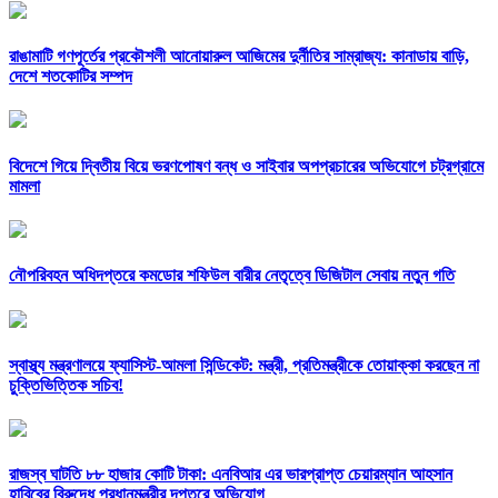
রাঙামাটি গণপূর্তের প্রকৌশলী আনোয়ারুল আজিমের দুর্নীতির সাম্রাজ্য: কানাডায় বাড়ি,
দেশে শতকোটির সম্পদ
বিদেশে গিয়ে দ্বিতীয় বিয়ে ভরণপোষণ বন্ধ ও সাইবার অপপ্রচারের অভিযোগে চট্রগ্রামে
মামলা
নৌপরিবহন অধিদপ্তরে কমডোর শফিউল বারীর নেতৃত্বে ডিজিটাল সেবায় নতুন গতি
স্বাস্থ্য মন্ত্রণালয়ে ফ্যাসিস্ট-আমলা সিন্ডিকেট: মন্ত্রী, প্রতিমন্ত্রীকে তোয়াক্কা করছেন না
চুক্তিভিত্তিক সচিব!
রাজস্ব ঘাটতি ৮৮ হাজার কোটি টাকা: এনবিআর এর ভারপ্রাপ্ত চেয়ারম্যান আহসান
হাবিবের বিরুদ্ধে প্রধানমন্ত্রীর দপ্তরে অভিযোগ