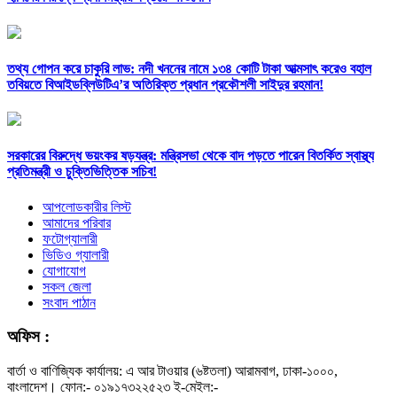
তথ্য গোপন করে চাকুরি লাভ: নদী খননের নামে ১৩৪ কোটি টাকা আত্মসাৎ করেও বহাল
তবিয়তে বিআইডব্লিউটিএ’র অতিরিক্ত প্রধান প্রকৌশলী সাইদুর রহমান!
সরকারের বিরুদ্ধে ভয়ংকর ষড়যন্ত্র: মন্ত্রিসভা থেকে বাদ পড়তে পারেন বিতর্কিত স্বাস্থ্য
প্রতিমন্ত্রী ও চুক্তিভিত্তিক সচিব!
আপলোডকারীর লিস্ট
আমাদের পরিবার
ফটোগ্যালারী
ভিডিও গ্যালারী
যোগাযোগ
সকল জেলা
সংবাদ পাঠান
অফিস :
বার্তা ও বাণিজ্যিক কার্যালয়: এ আর টাওয়ার (৬ষ্টতলা) আরামবাগ, ঢাকা-১০০০,
বাংলাদেশ। ফোন:- ০১৯১৭৩২২৫২৩ ই-মেইল:-