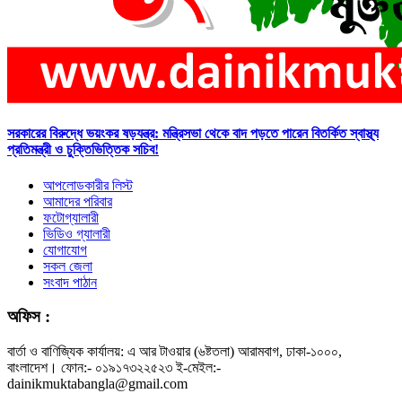
সরকারের বিরুদ্ধে ভয়ংকর ষড়যন্ত্র: মন্ত্রিসভা থেকে বাদ পড়তে পারেন বিতর্কিত স্বাস্থ্য
প্রতিমন্ত্রী ও চুক্তিভিত্তিক সচিব!
আপলোডকারীর লিস্ট
আমাদের পরিবার
ফটোগ্যালারী
ভিডিও গ্যালারী
যোগাযোগ
সকল জেলা
সংবাদ পাঠান
অফিস :
বার্তা ও বাণিজ্যিক কার্যালয়: এ আর টাওয়ার (৬ষ্টতলা) আরামবাগ, ঢাকা-১০০০,
বাংলাদেশ। ফোন:- ০১৯১৭৩২২৫২৩ ই-মেইল:-
dainikmuktabangla@gmail.com