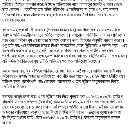
হাতিয়ার হিসেবে ব্যবহার করে, উচ্ছেদ অভিযানের নামে নামমাত্র মার্কেট ও ভবন ভেঙ্গে
চলে যেতেন। পরবর্তীতে তার ঘনিষ্ঠ পরিদর্শক ও আত্মীয়দের মাধ্যমে এবং তার দালাল
সিন্ডিকেট দিয়ে ভবন মালিকদের কাছ থেকে মোটা অংকের টাকা নিয়ে নিরব থাকেতেন
মোবারক হোসেন।
বর্তমান এই প্রকৌশলী রাজউক (উন্নয়ন নিয়ন্ত্রণ-২) এর পরিচালক হওয়ার পর থেকে
ব্যাপক অনিয়ম-দুর্নীতির সাথে জড়িয়ে পড়েছেন। এখনোও তিনি বিভিন্ন ভবন মালিকদের
কাছ থেকে অবৈধ ঘুষ লেনদেনের মাধ্যমে গোপনে ভবন নির্মাণের অনুমতি প্রদান করেন।
শুধু তাই নয়, এই কর্মকর্তার রয়েছে বিশাল ক্ষমতাসীল একটা সিন্ডিকেট ও দালাল চক্র। এই
কর্মকর্তার দখলে রয়েছে, মহাখালী জোন-৪ ও রাজউকের প্রধান কার্যালয় সহ সেবা
প্রার্থীদেরকে জিম্মি করে রেখেছেন পরিচালক মোবারক হোসেনের সিন্ডিকেট ও দালাল চক্র।
এই কর্মকর্তার বিরুদ্ধে ঘুষ দুর্নীতি অনিয়মে শত শত অভিযোগ রয়েছে।
আরো জানা যায়, ঘুষ বাণিজ্য অনিয়ম, স্বেচ্ছারিতা ও অবৈধভাবে অর্জিত কালো টাকায়
অবৈধভাবে সম্পদ অর্জনের অভিযোগে গত পাঁচ বছর আগে ২০১৭-১৮ সালে দুর্নীতি দমন
কমিশন দুদক প্রকৌশলী মোঃ মোবারক হোসেনকে ও তার স্ত্রীকে অনুসন্ধানের বিষয়ে
নোটিশ জারী করে।
দুদকের সূত্রে জানা যায়, এবার স্ত্রীকে বাদ দিয়ে পুনরায় গত ৩০/০৭/২০২৩ ইং তারিখে
রাজধানী উন্নয়ন কর্তৃপক্ষ (রাজউক) উন্নয়ন নিয়ন্ত্রণ-২ এর পরিচালক প্রকৌশলী মোঃ
মোবারক হোসেনেকে স্বেচ্ছারিতা ও অবৈধভাবে অর্জিত কালো টাকায় অবৈধভাবে সম্পদ
অর্জনের অভিযোগে অনুসন্ধানের বিষয়ে নোটির জারী করেন। দুদকের প্রধান কার্যালয়
উপস্থিত হওয়ার তারিখ ছিল ০৮/০৮/২০২৩ ইং তারিখে। দুদকের অনুসন্ধান চলমান
রয়েছে।