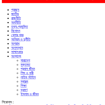
প্রচ্ছদ
জাতীয়
রাজনীতি
অর্থনীতি
তথ্য-প্রযুক্তি
বিনোদন
খেলার খবর
অনিয়ম ও দুর্নীতি
অপরাধ
অনুসন্ধান
সাক্ষাৎকার
অন্যান্য
সারাদেশ
মুক্তমত
প্রবাস জীবন
শিশু ও নারী
লাইফ স্টাইল
স্বাস্থ্য
শিক্ষা
ভ্রমণ
ইসলাম ও জীবন
শিরোনাম :