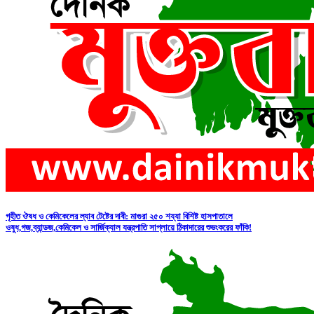
গৃহীত ঔষধ ও কেমিকেলের ল্যাব টেষ্টের দাবী: মাগুরা ২৫০ শয্যা বিশিষ্ট হাসপাতালে
ওষুধ,গজ,ব্যান্ডজ,কেমিকেল ও সার্জিক্যাল যন্ত্রপাতি সাপ্লায়ে ঠিকাদারের শুভংকরের ফাঁকি!