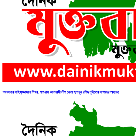
গডফাদার সাইফুজ্জামান শিখর: মাগুরায় আওয়ামী লীগ নেতা হুমায়ুন রশিদ মুহিতের সম্পদের পাহাড়!