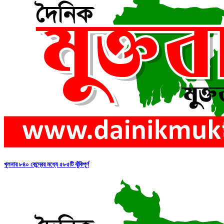
খুলনার ৮৪০ কেন্দ্রের মধ্যে ৫৮৫টি ঝুঁকিপূর্ণ