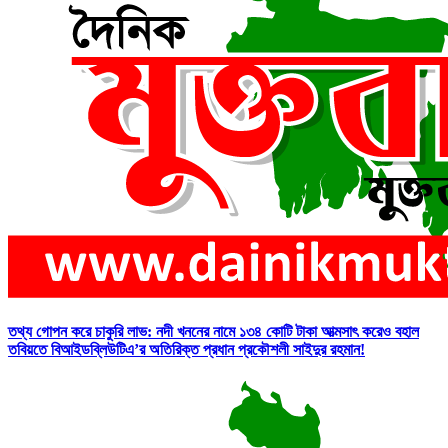
তথ্য গোপন করে চাকুরি লাভ: নদী খননের নামে ১৩৪ কোটি টাকা আত্মসাৎ করেও বহাল
তবিয়তে বিআইডব্লিউটিএ’র অতিরিক্ত প্রধান প্রকৌশলী সাইদুর রহমান!