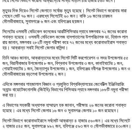
নিয়ে সিলেট বিভাগে করোনা আক্রান্তের সংখ্যা দাঁড়াল চার হাজার ৫৬০ জনে।
মৃত্যুর দিক দিয়েও সিলেট জেলাতে সর্বোচ্চ মৃত্যু হয়েছে। সিলেট বিভাগে করোনায় মারা
গেছেন মোট ৭৬ জন। এরমধ্যে সিলেটেই ৬০ জন। বাকি ১৬ জনের চারজন
মৌলভীবাজারে, সুনামগঞ্জে ৬ জন এবং হবিগঞ্জের ছয়জন।
সিলেটের ওসমানী মেডিকেল কলেজের আরটিপিসিআর ল্যাবে মঙ্গলবার ৭২ জনের করোনা
শনাক্ত হয়েছে। ওসমানী মেডিকেল কলেজ হাসপাতালের উপপরিচালক ডা. হিমাংশু লাল
রায় জানান, মঙ্গলবার ২৮২টি নমুনা পরীক্ষা করে ৭২ জনের মধ্যে করোনাভাইরাস শনাক্ত
হয়। আক্রান্ত সবাই সিলেট জেলার বাসিন্দা।
তিনি আরও জানান, আক্রান্তদের মধ্যে সিলেট সিটি করপোরেশন ও সদর উপজেলার ৫৫
জন, বিয়ানীবাজার উপজেলার ৮ জন, বিশ্বনাথ উপজেলার ৩ জন, কানাইঘাটের ১ জন,
গোয়াইনঘাটের ১ জন, জৈন্তাপুর উপজেলার ১ জন, হবিগঞ্জের নবীগঞ্জ উপজেলার ১ জন ও
মৌলভীবাজারের বড়লেখা উপজেলার ২ জন।
এদিকে মঙ্গলবার শাহজালাল বিজ্ঞান ও প্রযুক্তি বিশ্ববিদ্যালয়ের জেনেটিক্স ইঞ্জিনিয়ারিং
অ্যান্ড বায়োটেকনোলজি (জিইবি) বিভাগের পিসিআর ল্যাবে মঙ্গলবার ১৮৮টি নমুনা পরীক্ষা
করা হয়।
এ বিভাগের সহকারী অধ্যাপক হাম্মাদুল হক জানান, পরীক্ষায় ২৬ জনের করোনা শনাক্ত
হয়েছে। এর মধ্যে সিলেট জেলার ১৬ জন ও সুনামগঞ্জ জেলার ১০ জন রয়েছেন।
সিলেট বিভাগে করোনাভাইরাসে সর্বমোট আক্রান্ত ৪ হাজার ৫৬০জন। এর মধ্যে সিলেটে
২ হাজার ৫৪৫ জন, সুনামগঞ্জে ৯৯২ জন, হবিগঞ্জে ৫৯৩ জন ও মৌলভীবাজারে ৪৩০জন।