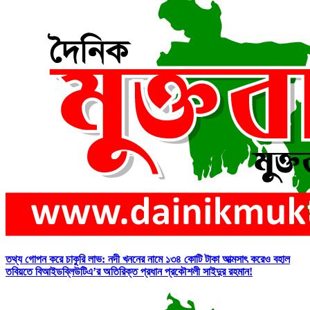
তথ্য গোপন করে চাকুরি লাভ: নদী খননের নামে ১৩৪ কোটি টাকা আত্মসাৎ করেও বহাল
তবিয়তে বিআইডব্লিউটিএ’র অতিরিক্ত প্রধান প্রকৌশলী সাইদুর রহমান!