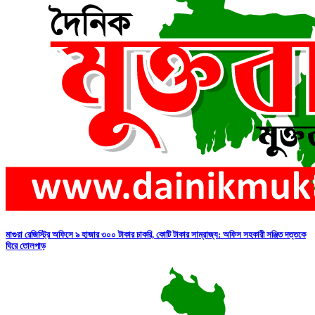
মাগুরা রেজিস্ট্রি অফিসে ৯ হাজার ৩০০ টাকার চাকরি, কোটি টাকার সাম্রাজ্য: অফিস সহকারী সঞ্জিত দত্তকে
ঘিরে তোলপাড়