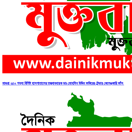
মাগুরা ২৫০ শয্যা বিশিষ্ট হাসপাতালের তত্ত্বাবধায়ক ডাঃ মোহসিন উদ্দিন ফকিরের টেন্ডার কেলেঙ্কারি ফাঁস