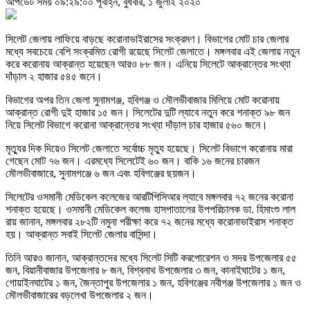
আপডেট সময় ০৯:২৯:০০ পূর্বাহ্ন, বুধবার, ১ জুলাই ২০২০
সিলেট জেলায় লাফিয়ে বাড়ছে করোনাভাইরাসের সংক্রমণ। বিভাগের মোট চার জেলার
মধ্যে সবচেয়ে বেশি সংক্রমিত রোগী রয়েছে সিলেট জেলাতে। মঙ্গলবার এই জেলায় নতুন
করে করোনায় আক্রান্ত হয়েছেন আরও ৮৮ জন। এনিয়ে সিলেটে আক্রান্তের সংখ্যা
দাঁড়াল ২ হাজার ৫৪৫ জনে।
বিভাগের অপর তিন জেলা সুনামগঞ্জ, হবিগঞ্জ ও মৌলভীবাজার মিলিয়ে মোট করোনায়
আক্রান্ত রোগী দুই হাজার ১৫ জন। সিলেটের দুটি ল্যাবে নতুন করে শনাক্ত ৯৮ জন
নিয়ে সিলেট বিভাগে করোনা আক্রান্তের সংখ্যা দাঁড়াল চার হাজার ৫৬০ জনে।
মৃত্যুর দিক দিয়েও সিলেট জেলাতে সর্বোচ্চ মৃত্যু হয়েছে। সিলেট বিভাগে করোনায় মারা
গেছেন মোট ৭৬ জন। এরমধ্যে সিলেটেই ৬০ জন। বাকি ১৬ জনের চারজন
মৌলভীবাজারে, সুনামগঞ্জে ৬ জন এবং হবিগঞ্জের ছয়জন।
সিলেটের ওসমানী মেডিকেল কলেজের আরটিপিসিআর ল্যাবে মঙ্গলবার ৭২ জনের করোনা
শনাক্ত হয়েছে। ওসমানী মেডিকেল কলেজ হাসপাতালের উপপরিচালক ডা. হিমাংশু লাল
রায় জানান, মঙ্গলবার ২৮২টি নমুনা পরীক্ষা করে ৭২ জনের মধ্যে করোনাভাইরাস শনাক্ত
হয়। আক্রান্ত সবাই সিলেট জেলার বাসিন্দা।
তিনি আরও জানান, আক্রান্তদের মধ্যে সিলেট সিটি করপোরেশন ও সদর উপজেলার ৫৫
জন, বিয়ানীবাজার উপজেলার ৮ জন, বিশ্বনাথ উপজেলার ৩ জন, কানাইঘাটের ১ জন,
গোয়াইনঘাটের ১ জন, জৈন্তাপুর উপজেলার ১ জন, হবিগঞ্জের নবীগঞ্জ উপজেলার ১ জন ও
মৌলভীবাজারের বড়লেখা উপজেলার ২ জন।