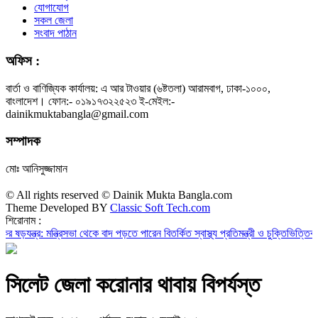
যোগাযোগ
সকল জেলা
সংবাদ পাঠান
অফিস :
বার্তা ও বাণিজ্যিক কার্যালয়: এ আর টাওয়ার (৬ষ্টতলা) আরামবাগ, ঢাকা-১০০০,
বাংলাদেশ। ফোন:- ০১৯১৭৩২২৫২৩ ই-মেইল:-
dainikmuktabangla@gmail.com
সম্পাদক
মোঃ আনিসুজ্জামান
© All rights reserved © Dainik Mukta Bangla.com
Theme Developed BY
Classic Soft Tech.com
শিরোনাম :
 মন্ত্রিসভা থেকে বাদ পড়তে পারেন বিতর্কিত স্বাস্থ্য প্রতিমন্ত্রী ও চুক্তিভিত্তিক সচিব!
রাজস
সিলেট জেলা করোনার থাবায় বিপর্যস্ত