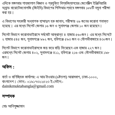
এদিকে মঙ্গলবার শাহজালাল বিজ্ঞান ও প্রযুক্তি বিশ্ববিদ্যালয়ের জেনেটিক্স ইঞ্জিনিয়ারিং
অ্যান্ড বায়োটেকনোলজি (জিইবি) বিভাগের পিসিআর ল্যাবে মঙ্গলবার ১৮৮টি নমুনা পরীক্ষা
করা হয়।
এ বিভাগের সহকারী অধ্যাপক হাম্মাদুল হক জানান, পরীক্ষায় ২৬ জনের করোনা শনাক্ত
হয়েছে। এর মধ্যে সিলেট জেলার ১৬ জন ও সুনামগঞ্জ জেলার ১০ জন রয়েছেন।
সিলেট বিভাগে করোনাভাইরাসে সর্বমোট আক্রান্ত ৪ হাজার ৫৬০জন। এর মধ্যে সিলেটে
২ হাজার ৫৪৫ জন, সুনামগঞ্জে ৯৯২ জন, হবিগঞ্জে ৫৯৩ জন ও মৌলভীবাজারে ৪৩০জন।
সিলেট বিভাগে করোনাভাইরাসকে জয় করে বাড়ি ফিরেছেন এক হাজার ২২৭ জন।
এরমধ্যে সিলেট জেলায় ৪০২, সুনামগঞ্জে ৪১১, হবিগঞ্জে ২১৬ এবং মৌলভীবাজারে ১৯৮
জন।
অফিস :
বার্তা ও বাণিজ্যিক কার্যালয়: এ আর টাওয়ার (৬ষ্টতলা) আরামবাগ, ঢাকা-১০০০,
বাংলাদেশ। ফোন:- ০১৯১৭৩২২৫২৩ ই-মেইল:-
dainikmuktabangla@gmail.com
সম্পাদক
মোঃ আনিসুজ্জামান