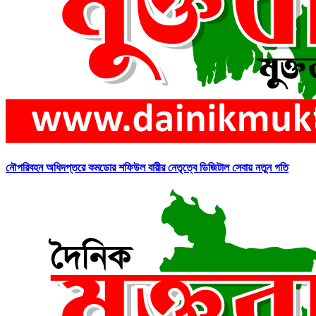
নৌপরিবহন অধিদপ্তরে কমডোর শফিউল বারীর নেতৃত্বে ডিজিটাল সেবায় নতুন গতি