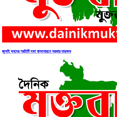
জুলাই সনদের প্রতিটি দফা বাস্তবায়নে সরকার দায়বদ্ধ