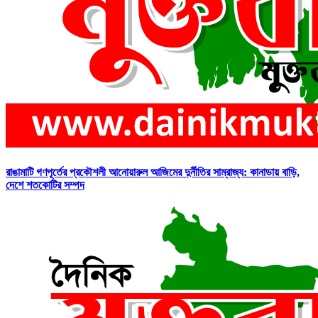
রাঙামাটি গণপূর্তের প্রকৌশলী আনোয়ারুল আজিমের দুর্নীতির সাম্রাজ্য: কানাডায় বাড়ি,
দেশে শতকোটির সম্পদ