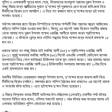
পুলিশ ও এলাকাবাসী সূত্রে জানা গেছে, বিশ্বনাথের মনোকুপা গ্রামের নুরুল ইসলাম ও
সমছু মিয়ার মধ্যে আত্মীয়তার সুবাদে দু’পক্ষের পূর্ব পুরুষদের রেখে যাওয়া জমি-জমা নিয়ে
দীর্ঘদিনের বিরোধ চলে আসছিল। এ নিয়ে গত রমজান মাসে দু’পক্ষের মধ্যে দুই দফায়
সংঘর্ষও হয়েছে।
সর্বশেষ মঙ্গলবার রাতে বিরোধ নিস্পত্তির লক্ষ্যের পার্শবর্তী নিজ গ্রামের আব্দুল আজিজের
বাড়িতে সালিশ বৈঠক হওয়ার কথা ছিল। কিন্তু এর আগেই আজ বিকেলে স্থানীয় বাজার
থেকে আসার পথে নুরুল ইসলাম পক্ষের ওয়ারিছ আলীকে হামলা করেন প্রতিপক্ষের
লোকেরা। এ ঘটনাকে কেন্দ্র করে ওইদিন সন্ধ্যায় উভয় পক্ষের মধ্যে সংঘর্ষে কমপক্ষে ১৫
জন হন।
গুরুতর আহত হন সমছু মিয়ার ভাই মখলিছ আলী (৬৫) ও প্রতিপেক্ষর ওয়ারিছ আলী
(৬০)। মুমূর্ষু অবস্থায় মখলিছ আলীকে (৬৫) সিলেট এমএজি ওসমানী মেডিকেল কলেজ
হাসপাতালে নিয়ে গেলে কর্তব্যরত চিকিৎসক তাকে মৃত ঘোষণা করেন। আর হামলায় আহত
হওয়া প্রতিপক্ষের ওয়ারিছ আলী (৬০) চিকিৎসাধীন অবস্থায় মঙ্গলবার রাত ১০টার দিকে
একই হাসপাতালে মারা যান।
স্থানীয় ইউনিয়ন চেয়ারম্যান নাজমুল ইসলাম বলেন, দু’পক্ষের মধ্যে জায়গা-জমি নিয়ে
দীর্ঘদিনের বিরোধ চলছিল। মঙ্গলবার রাতে সালিশ বৈঠকের কথা থাকলেও এর আগেই হামলা
ও সংঘর্ষের ঘটনা ঘটেছে। এতে দুইপক্ষের দু’জন নিহত হয়েছেন।
এ বিষয়ে বিশ্বনাথ থানার টিউটি অফিসার উপ-পরিচালক (এসআই) দেবাশীষ শর্ম্মা ঘটনার
সত্যতা নিশ্চিত করে বলেন, ওসিসহ সকলেই ব্যস্ত। আর ঘটনার খবর পাওয়ার পরপর ওই
এলাকায় অতিরিক্ত পুলিশ মোতায়েন করা হয়েছে।