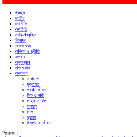
প্রচ্ছদ
জাতীয়
রাজনীতি
অর্থনীতি
তথ্য-প্রযুক্তি
বিনোদন
খেলার খবর
অনিয়ম ও দুর্নীতি
অপরাধ
অনুসন্ধান
সাক্ষাৎকার
অন্যান্য
সারাদেশ
মুক্তমত
প্রবাস জীবন
শিশু ও নারী
লাইফ স্টাইল
স্বাস্থ্য
শিক্ষা
ভ্রমণ
ইসলাম ও জীবন
শিরোনাম :