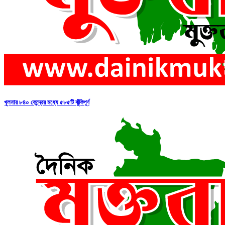
খুলনার ৮৪০ কেন্দ্রের মধ্যে ৫৮৫টি ঝুঁকিপূর্ণ