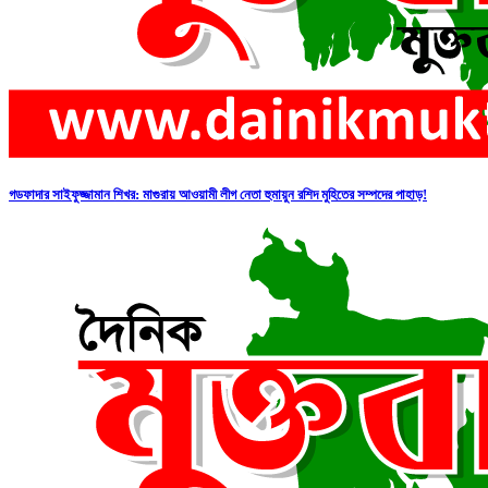
গডফাদার সাইফুজ্জামান শিখর: মাগুরায় আওয়ামী লীগ নেতা হুমায়ুন রশিদ মুহিতের সম্পদের পাহাড়!