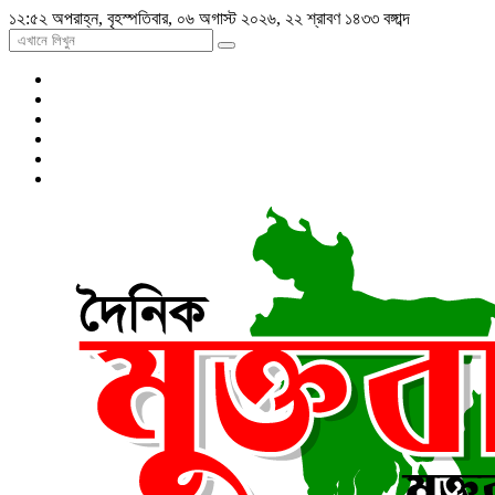
১২:৫২ অপরাহ্ন, বৃহস্পতিবার, ০৬ অগাস্ট ২০২৬, ২২ শ্রাবণ ১৪৩৩ বঙ্গাব্দ