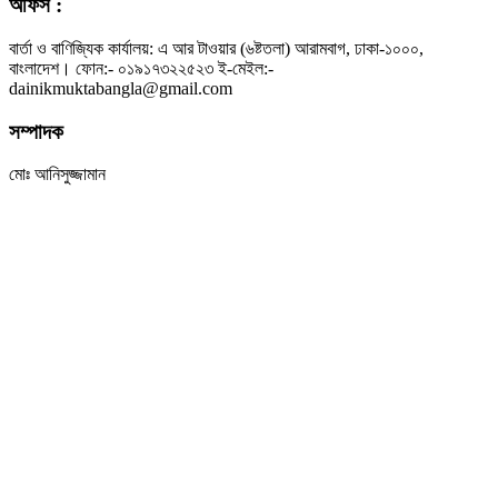
অফিস :
বার্তা ও বাণিজ্যিক কার্যালয়: এ আর টাওয়ার (৬ষ্টতলা) আরামবাগ, ঢাকা-১০০০,
বাংলাদেশ। ফোন:- ০১৯১৭৩২২৫২৩ ই-মেইল:-
dainikmuktabangla@gmail.com
সম্পাদক
মোঃ আনিসুজ্জামান