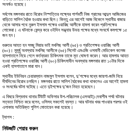
সংঘর্ষও হয়েছে।
সর্বশেষ মঙ্গলবার রাতে বিরোধ নিস্পত্তির লক্ষ্যের পার্শবর্তী নিজ গ্রামের আব্দুল আজিজের
বাড়িতে সালিশ বৈঠক হওয়ার কথা ছিল। কিন্তু এর আগেই আজ বিকেলে স্থানীয় বাজার
থেকে আসার পথে নুরুল ইসলাম পক্ষের ওয়ারিছ আলীকে হামলা করেন প্রতিপক্ষের
লোকেরা। এ ঘটনাকে কেন্দ্র করে ওইদিন সন্ধ্যায় উভয় পক্ষের মধ্যে সংঘর্ষে কমপক্ষে ১৫
জন হন।
গুরুতর আহত হন সমছু মিয়ার ভাই মখলিছ আলী (৬৫) ও প্রতিপেক্ষর ওয়ারিছ আলী
(৬০)। মুমূর্ষু অবস্থায় মখলিছ আলীকে (৬৫) সিলেট এমএজি ওসমানী মেডিকেল কলেজ
হাসপাতালে নিয়ে গেলে কর্তব্যরত চিকিৎসক তাকে মৃত ঘোষণা করেন। আর হামলায় আহত
হওয়া প্রতিপক্ষের ওয়ারিছ আলী (৬০) চিকিৎসাধীন অবস্থায় মঙ্গলবার রাত ১০টার দিকে
একই হাসপাতালে মারা যান।
স্থানীয় ইউনিয়ন চেয়ারম্যান নাজমুল ইসলাম বলেন, দু’পক্ষের মধ্যে জায়গা-জমি নিয়ে
দীর্ঘদিনের বিরোধ চলছিল। মঙ্গলবার রাতে সালিশ বৈঠকের কথা থাকলেও এর আগেই হামলা
ও সংঘর্ষের ঘটনা ঘটেছে। এতে দুইপক্ষের দু’জন নিহত হয়েছেন।
এ বিষয়ে বিশ্বনাথ থানার টিউটি অফিসার উপ-পরিচালক (এসআই) দেবাশীষ শর্ম্মা ঘটনার
সত্যতা নিশ্চিত করে বলেন, ওসিসহ সকলেই ব্যস্ত। আর ঘটনার খবর পাওয়ার পরপর ওই
এলাকায় অতিরিক্ত পুলিশ মোতায়েন করা হয়েছে।
ট্যাগস :
নিউজটি শেয়ার করুন