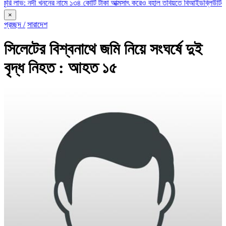
নদী খননের নামে ১৩৪ কোটি টাকা আত্মসাৎ করেও বহাল তবিয়তে বিআইডব্লিউটিএ’র অতিরিক্
×
প্রচ্ছদ /
সারাদেশ
সিলেটের বিশ্বনাথে জমি নিয়ে সংঘর্ষে দুই
বৃদ্ধ নিহত : আহত ১৫