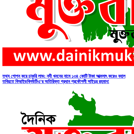
তথ্য গোপন করে চাকুরি লাভ: নদী খননের নামে ১৩৪ কোটি টাকা আত্মসাৎ করেও বহাল
তবিয়তে বিআইডব্লিউটিএ’র অতিরিক্ত প্রধান প্রকৌশলী সাইদুর রহমান!