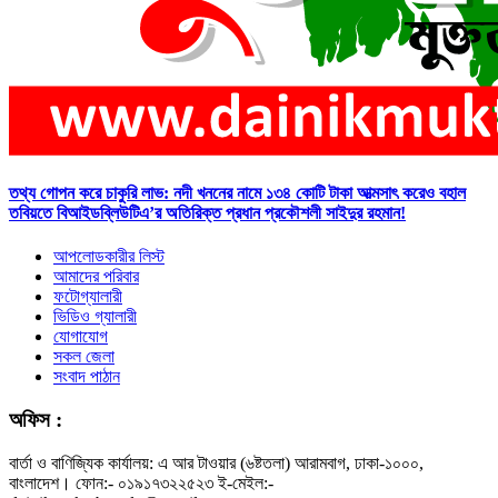
তথ্য গোপন করে চাকুরি লাভ: নদী খননের নামে ১৩৪ কোটি টাকা আত্মসাৎ করেও বহাল
তবিয়তে বিআইডব্লিউটিএ’র অতিরিক্ত প্রধান প্রকৌশলী সাইদুর রহমান!
আপলোডকারীর লিস্ট
আমাদের পরিবার
ফটোগ্যালারী
ভিডিও গ্যালারী
যোগাযোগ
সকল জেলা
সংবাদ পাঠান
অফিস :
বার্তা ও বাণিজ্যিক কার্যালয়: এ আর টাওয়ার (৬ষ্টতলা) আরামবাগ, ঢাকা-১০০০,
বাংলাদেশ। ফোন:- ০১৯১৭৩২২৫২৩ ই-মেইল:-