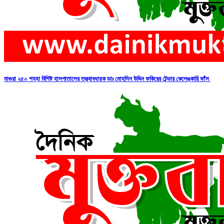
মাগুরা ২৫০ শয্যা বিশিষ্ট হাসপাতালের তত্ত্বাবধায়ক ডাঃ মোহসিন উদ্দিন ফকিরের টেন্ডার কেলেঙ্কারি ফাঁস