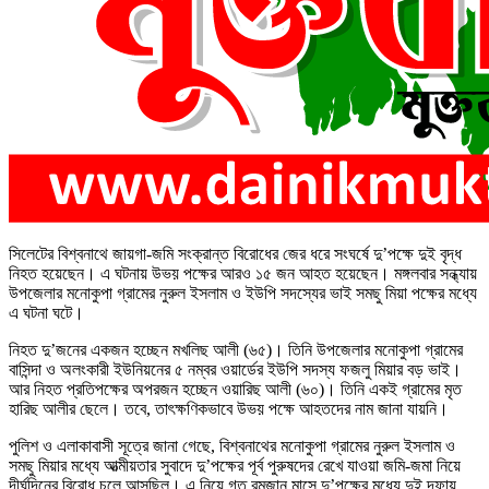
সিলেটের বিশ্বনাথে জায়গা-জমি সংক্রান্ত বিরোধের জের ধরে সংঘর্ষে দু’পক্ষে দুই বৃদ্ধ
নিহত হয়েছেন। এ ঘটনায় উভয় পক্ষের আরও ১৫ জন আহত হয়েছেন। মঙ্গলবার সন্ধ্যায়
উপজেলার মনোকুপা গ্রামের নুরুল ইসলাম ও ইউপি সদস্যের ভাই সমছু মিয়া পক্ষের মধ্যে
এ ঘটনা ঘটে।
নিহত দু’জনের একজন হচ্ছেন মখলিছ আলী (৬৫)। তিনি উপজেলার মনোকুপা গ্রামের
বাসিন্দা ও অলংকারী ইউনিয়নের ৫ নম্বর ওয়ার্ডের ইউপি সদস্য ফজলু মিয়ার বড় ভাই।
আর নিহত প্রতিপক্ষের অপরজন হচ্ছেন ওয়ারিছ আলী (৬০)। তিনি একই গ্রামের মৃত
হারিছ আলীর ছেলে। তবে, তাৎক্ষণিকভাবে উভয় পক্ষে আহতদের নাম জানা যায়নি।
পুলিশ ও এলাকাবাসী সূত্রে জানা গেছে, বিশ্বনাথের মনোকুপা গ্রামের নুরুল ইসলাম ও
সমছু মিয়ার মধ্যে আত্মীয়তার সুবাদে দু’পক্ষের পূর্ব পুরুষদের রেখে যাওয়া জমি-জমা নিয়ে
দীর্ঘদিনের বিরোধ চলে আসছিল। এ নিয়ে গত রমজান মাসে দু’পক্ষের মধ্যে দুই দফায়