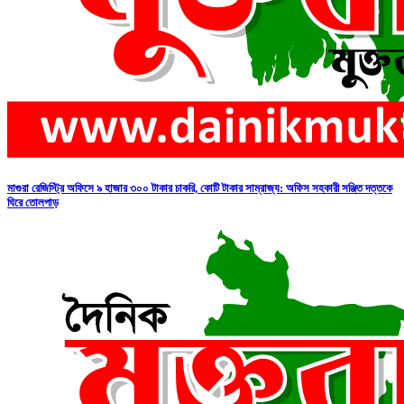
মাগুরা রেজিস্ট্রি অফিসে ৯ হাজার ৩০০ টাকার চাকরি, কোটি টাকার সাম্রাজ্য: অফিস সহকারী সঞ্জিত দত্তকে
ঘিরে তোলপাড়