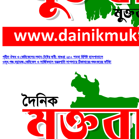
গৃহীত ঔষধ ও কেমিকেলের ল্যাব টেষ্টের দাবী: মাগুরা ২৫০ শয্যা বিশিষ্ট হাসপাতালে
ওষুধ,গজ,ব্যান্ডজ,কেমিকেল ও সার্জিক্যাল যন্ত্রপাতি সাপ্লায়ে ঠিকাদারের শুভংকরের ফাঁকি!