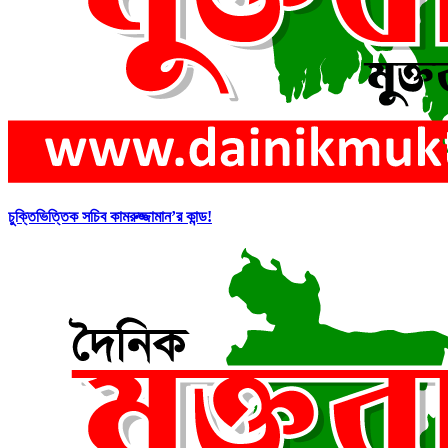
চুক্তিভিত্তিক সচিব কামরুজ্জামান’র কান্ড!