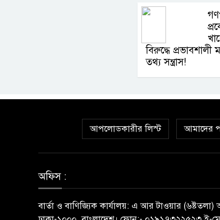
গণপ
প্
খাল
বিরুদ্ধে প্রভাবশালী
তথ্য সন্ত্রাস!
আপলোডকারীর লিস্ট
আমাদের প
অফিস :
বার্তা ও বাণিজ্যিক কার্যালয়: এ আর টাওয়ার (৬ষ্টতলা
ঢাকা-১০০০, বাংলাদেশ। ফোন:- ০১৯১৭৩২২৫২৩ ই-মে