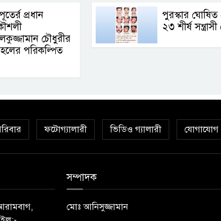
ূতের্র প্রধান
পুরস্কার ঘোষিত
রকৌশলী
২৩ শীর্ষ সন্ত্রা
েকুজ্জামান চৌধুরীর
 মহলের পরিকল্পিত
রিবার
ফটোগ্যালারী
ভিডিও গ্যালারী
যোগাযোগ
সম্পাদক
) আরামবাগ,
মোঃ আনিসুজ্জামান
ইল:-