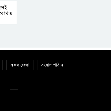
 সেই
সী কোথায়
সকল জেলা
সংবাদ পাঠান