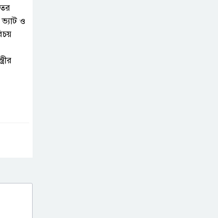
হাবীবের বিরুদ্ধে কোটি কোটি টাকার
াতর
অবৈধ সম্পদ অর্জনের অভিযোগ!
ভ্যাট ও
রিচয়
বিয়ের আশ্বাস দিয়ে
সুন্দরী নরিীর
্রীর
দেহভোগ: অতিরিক্ত
ডিআইজি জহিরুলের বিরুদ্ধে গ্রেপ্তারি
পরোয়ানা
স্বাস্থ্য মন্ত্রণালয়ের
কাঁধে দুর্নীতির ভুত:
চার মাস ধরে আটকে
রাখা হয়েছে রাজশাহী মেডিকেল
বিশ্ববিদ্যালয় প্রকল্পের টেন্ডারের ফাইল!
রাঙামাটি গণপূর্তের