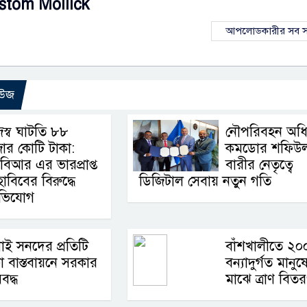
stom Mollick
আপলোডকারীর সব স
িউজ
জস্ব ঘাটতি ৮৮
নৌপরিবহন অধিদ
জার কোটি টাকা:
কমডোর শফিউ
বিআর এর ভারপ্রাপ্ত
বারীর নেতৃত্বে
বিবের বিরুদ্ধে
ডিজিটাল সেবায় নতুন গতি
 অভিযোগ
াই সনদের প্রতিটি
বাঁশখালীতে ২০
া বাস্তবায়নে সরকার
বন্যাদুর্গত মানুষ
বদ্ধ
মাঝে ত্রাণ বিত