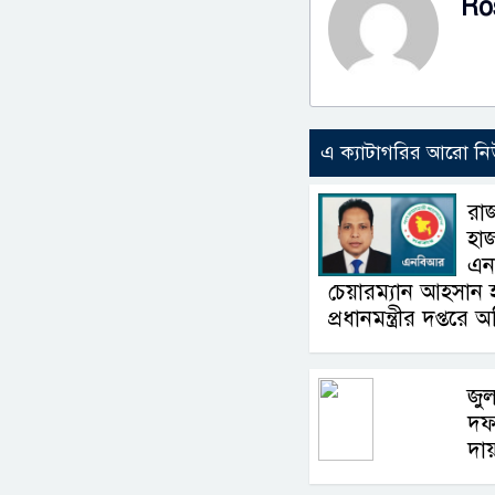
Ro
এ ক্যাটাগরির আরো ন
রা
হা
এন
চেয়ারম্যান আহসান হা
প্রধানমন্ত্রীর দপ্তরে
জুল
দফ
দায়