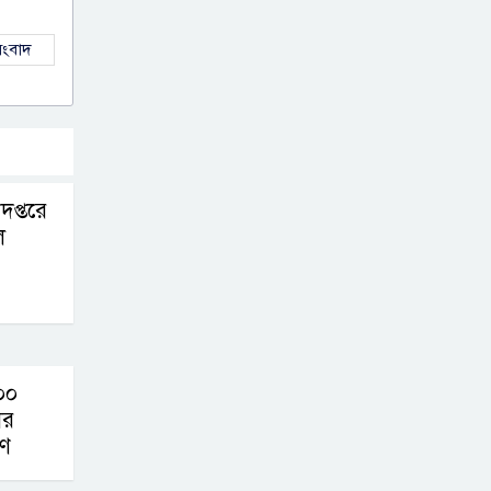
প্রকৌশলী আনোয়ারুল
আজিমের দুর্নীতির
ংবাদ
সাম্রাজ্য: কানাডায় বাড়ি, দেশে শতকোটির
সম্পদ
বিদেশে গিয়ে দ্বিতীয়
বিয়ে ভরণপোষণ বন্ধ
প্তরে
ও সাইবার
ল
অপপ্রচারের অভিযোগে চট্রগ্রামে মামলা
নৌপরিবহন
অধিদপ্তরে কমডোর
শফিউল বারীর
০০
নেতৃত্বে ডিজিটাল সেবায় নতুন গতি
ের
রণ