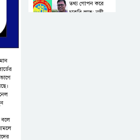
তথ্য গোপন করে
চাকুরি লাভ: নদী
খননের নামে ১৩৪
কোটি টাকা আত্মসাৎ করেও বহাল
তবিয়তে বিআইডব্লিউটিএ’র অতিরিক্ত
প্রধান প্রকৌশলী সাইদুর রহমান!
তমান
স্বাস্থ্য মন্ত্রণালয়ে
োর্ডের
ফ্যাসিস্ট-আমলা
িভাগে
সিন্ডিকেট: মন্ত্রী,
েছে।
প্রতিমন্ত্রীকে তোয়াক্কা করছেন না
ানেল
চুক্তিভিত্তিক সচিব!
ুন
বিআইডব্লিউটিএর
ন বলে
সহকারী সমন্বয়
 আমলে
কর্মকর্তা আহসান
াদের