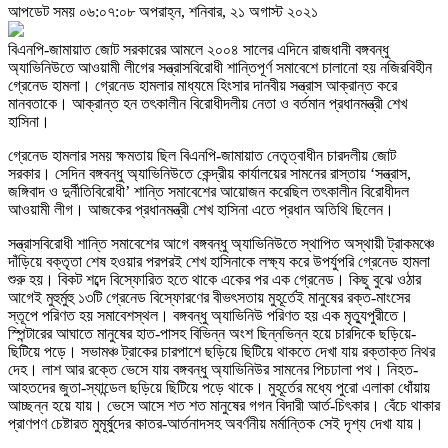
আপডেট সময় ০৬:০৭:০৮ অপরাহ্ন, শনিবার, ২১ অগাস্ট ২০২১
বিএনপি-জামায়াত জোট সরকারের আমলে ২০০৪ সালের এদিনে রাজধানী বঙ্গবন্ধু
অ্যাভিনিউতে আওয়ামী লীগের সন্ত্রাসবিরোধী শান্তিপূর্ণ সমাবেশে চালানো হয় নজিরবিহীন
গ্রেনেড হামলা। গ্রেনেড হামলার মাধ্যমে হিংসার দানবীয় সন্ত্রাস আক্রান্ত করে
মানবতাকে। আক্রান্ত হন তৎকালীন বিরোধীদলীয় নেতা ও বর্তমান প্রধানমন্ত্রী শেখ
হাসিনা।
গ্রেনেড হামলার সময় ক্ষমতায় ছিল বিএনপি-জামায়াত নেতৃত্বাধীন চারদলীয় জোট
সরকার। সেদিন বঙ্গবন্ধু অ্যাভিনিউতে কেন্দ্রীয় কার্যালয়ের সামনের রাস্তায় ‘সন্ত্রাস,
জঙ্গিবাদ ও দুর্নীতিবিরোধী’ শান্তি সমাবেশের আয়োজন করেছিল তৎকালীন বিরোধীদল
আওয়ামী লীগ। আজকের প্রধানমন্ত্রী শেখ হাসিনা এতে প্রধান অতিথি ছিলেন।
সন্ত্রাসবিরোধী শান্তি সমাবেশের আগে বঙ্গবন্ধু অ্যাভিনিউতে স্থাপিত অস্থায়ী ট্রাকমঞ্চে
দাঁড়িয়ে বক্তৃতা শেষ হওয়ার পরপরই শেখ হাসিনাকে লক্ষ্য করে উপর্যুপরি গ্রেনেড হামলা
শুরু হয়। বিকট শব্দে বিস্ফোরিত হতে থাকে একের পর এক গ্রেনেড। কিছু বুঝে ওঠার
আগেই মুহুর্মুহু ১৩টি গ্রেনেড বিস্ফোরণের বীভৎসতায় মুহূর্তেই মানুষের রক্ত-মাংসের
স্তূপে পরিণত হয় সমাবেশস্থল। বঙ্গবন্ধু অ্যাভিনিউ পরিণত হয় এক মৃত্যুপুরীতে।
স্পিন্টারের আঘাতে মানুষের হাত-পাসহ বিভিন্ন অংশ ছিন্নভিন্ন হয়ে চারদিকে ছড়িয়ে-
ছিটিয়ে পড়ে। সভামঞ্চ ট্রাকের চারপাশে ছড়িয়ে ছিটিয়ে থাকতে দেখা যায় রক্তাক্ত নিথর
দেহ। লাশ আর রক্তে ভেসে যায় বঙ্গবন্ধু অ্যাভিনিউর সামনের পিচঢালা পথ। নিহত-
আহতদের জুতা-স্যান্ডেল ছড়িয়ে ছিটিয়ে পড়ে থাকে। মুহূর্তের মধ্যে পুরো এলাকা ধোঁয়ায়
আচ্ছন্ন হয়ে যায়। ভেসে আসে শত শত মানুষের গগন বিদারী আর্ত-চিৎকার। বেঁচে থাকার
প্রাণপণ চেষ্টারত মুমূর্ষুদের কাতর-আর্তনাদসহ অবর্ণনীয় মর্মান্তিক সেই দৃশ্য দেখা যায়।