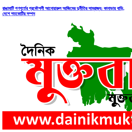
রাঙামাটি গণপূর্তের প্রকৌশলী আনোয়ারুল আজিমের দুর্নীতির সাম্রাজ্য: কানাডায় বাড়ি,
দেশে শতকোটির সম্পদ