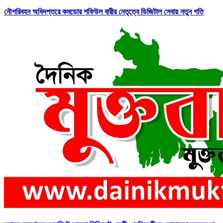
নৌপরিবহন অধিদপ্তরে কমডোর শফিউল বারীর নেতৃত্বে ডিজিটাল সেবায় নতুন গতি