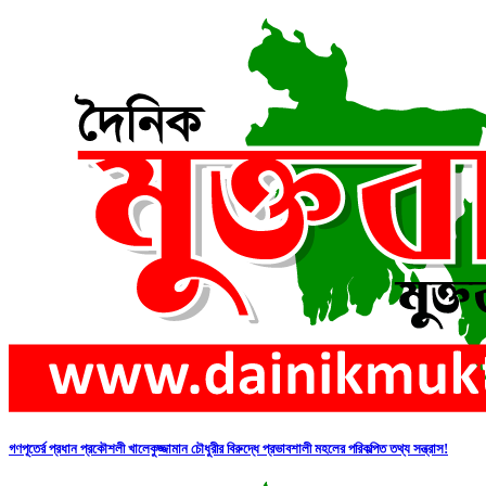
গণপূতের্র প্রধান প্রকৌশলী খালেকুজ্জামান চৌধুরীর বিরুদ্ধে প্রভাবশালী মহলের পরিকল্পিত তথ্য সন্ত্রাস!