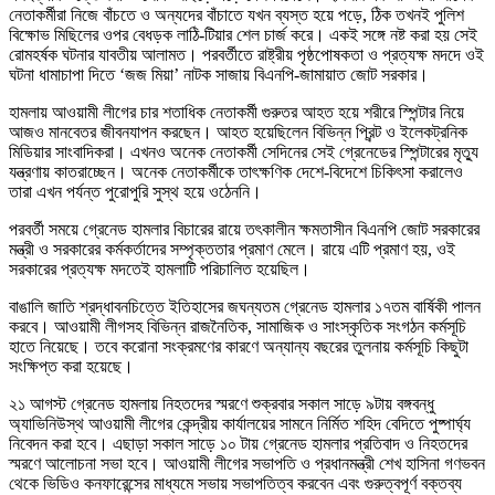
নেতাকর্মীরা নিজে বাঁচতে ও অন্যদের বাঁচাতে যখন ব্যস্ত হয়ে পড়ে, ঠিক তখনই পুলিশ
বিক্ষোভ মিছিলের ওপর বেধড়ক লাঠি-টিয়ার শেল চার্জ করে। একই সঙ্গে নষ্ট করা হয় সেই
রোমহর্ষক ঘটনার যাবতীয় আলামত। পরবর্তীতে রাষ্ট্রীয় পৃষ্ঠপোষকতা ও প্রত্যক্ষ মদদে ওই
ঘটনা ধামাচাপা দিতে ‘জজ মিয়া’ নাটক সাজায় বিএনপি-জামায়াত জোট সরকার।
হামলায় আওয়ামী লীগের চার শতাধিক নেতাকর্মী গুরুতর আহত হয়ে শরীরে স্পিন্টার নিয়ে
আজও মানবেতর জীবনযাপন করছেন। আহত হয়েছিলেন বিভিন্ন প্রিন্ট ও ইলেকট্রনিক
মিডিয়ার সাংবাদিকরা। এখনও অনেক নেতাকর্মী সেদিনের সেই গ্রেনেডের স্পিন্টারের মৃত্যু
যন্ত্রণায় কাতরাচ্ছেন। অনেক নেতাকর্মীকে তাৎক্ষণিক দেশে-বিদেশে চিকিৎসা করালেও
তারা এখন পর্যন্ত পুরোপুরি সুস্থ হয়ে ওঠেননি।
পরবর্তী সময়ে গ্রেনেড হামলার বিচারের রায়ে তৎকালীন ক্ষমতাসীন বিএনপি জোট সরকারের
মন্ত্রী ও সরকারের কর্মকর্তাদের সম্পৃক্ততার প্রমাণ মেলে। রায়ে এটি প্রমাণ হয়, ওই
সরকারের প্রত্যক্ষ মদতেই হামলাটি পরিচালিত হয়েছিল।
বাঙালি জাতি শ্রদ্ধাবনচিত্তে ইতিহাসের জঘন্যতম গ্রেনেড হামলার ১৭তম বার্ষিকী পালন
করবে। আওয়ামী লীগসহ বিভিন্ন রাজনৈতিক, সামাজিক ও সাংস্কৃতিক সংগঠন কর্মসূচি
হাতে নিয়েছে। তবে করোনা সংক্রমণের কারণে অন্যান্য বছরের তুলনায় কর্মসূচি কিছুটা
সংক্ষিপ্ত করা হয়েছে।
২১ আগস্ট গ্রেনেড হামলায় নিহতদের স্মরণে শুক্রবার সকাল সাড়ে ৯টায় বঙ্গবন্ধু
অ্যাভিনিউস্থ আওয়ামী লীগের কেন্দ্রীয় কার্যালয়ের সামনে নির্মিত শহিদ বেদিতে পুষ্পার্ঘ্য
নিবেদন করা হবে। এছাড়া সকাল সাড়ে ১০ টায় গ্রেনেড হামলার প্রতিবাদ ও নিহতদের
স্মরণে আলোচনা সভা হবে। আওয়ামী লীগের সভাপতি ও প্রধানমন্ত্রী শেখ হাসিনা গণভবন
থেকে ভিডিও কনফারেন্সের মাধ্যমে সভায় সভাপতিত্ব করবেন এবং গুরুত্বপূর্ণ বক্তব্য