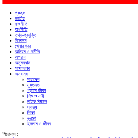
প্রচ্ছদ
জাতীয়
রাজনীতি
অর্থনীতি
তথ্য-প্রযুক্তি
বিনোদন
খেলার খবর
অনিয়ম ও দুর্নীতি
অপরাধ
অনুসন্ধান
সাক্ষাৎকার
অন্যান্য
সারাদেশ
মুক্তমত
প্রবাস জীবন
শিশু ও নারী
লাইফ স্টাইল
স্বাস্থ্য
শিক্ষা
ভ্রমণ
ইসলাম ও জীবন
শিরোনাম :