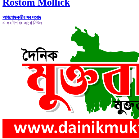
Rostom Mollick
আপলোডকারীর সব সংবাদ
এ ক্যাটাগরির আরো নিউজ