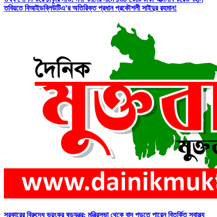
তবিয়তে বিআইডব্লিউটিএ’র অতিরিক্ত প্রধান প্রকৌশলী সাইদুর রহমান!
সরকারের বিরুদ্ধে ভয়ংকর ষড়যন্ত্র: মন্ত্রিসভা থেকে বাদ পড়তে পারেন বিতর্কিত স্বাস্থ্য