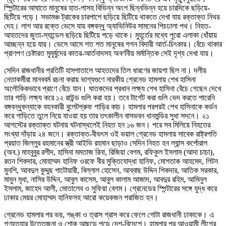
স্পিন্টারের আঘাতে মানুষের হাত-পাসহ বিভিন্ন অংশ ছিন্নভিন্ন হয়ে চারদিকে ছড়িয়ে-
ছিটিয়ে পড়ে। সভামঞ্চ ট্রাকের চারপাশে ছড়িয়ে ছিটিয়ে থাকতে দেখা যায় রক্তাক্ত নিথর
দেহ। লাশ আর রক্তে ভেসে যায় বঙ্গবন্ধু অ্যাভিনিউর সামনের পিচঢালা পথ। নিহত-
আহতদের জুতা-স্যান্ডেল ছড়িয়ে ছিটিয়ে পড়ে থাকে। মুহূর্তের মধ্যে পুরো এলাকা ধোঁয়ায়
আচ্ছন্ন হয়ে যায়। ভেসে আসে শত শত মানুষের গগন বিদারী আর্ত-চিৎকার। বেঁচে থাকার
প্রাণপণ চেষ্টারত মুমূর্ষুদের কাতর-আর্তনাদসহ অবর্ণনীয় মর্মান্তিক সেই দৃশ্য দেখা যায়।
সেদিন রাজধানীর প্রতিটি হাসপাতালে আহতদের তিল ধারণের জায়গা ছিল না। দলীয়
নেতাকর্মীরা মানববর্ম রচনা করায় ভাগ্যগুণে নারকীয় গ্রেনেড হামলায় শেখ হাসিনা
অলৌকিকভাবে প্রাণে বেঁচে যান। ঘাতকদের প্রধান লক্ষ্য শেখ হাসিনা বেঁচে গেছেন দেখে
তার গাড়ি লক্ষ্য করে ১২ রাউন্ড গুলি করা হয়। তবে টার্গেট করা গুলি ভেদ করতে পারেনি
বঙ্গবন্ধুকন্যাকে বহনকারী বুলেটপ্রুফ গাড়ির কাচ। হামলার পরপরই শেখ হাসিনাকে কর্ডন
করে গাড়িতে তুলে নিয়ে যাওয়া হয় তার তৎকালীন বাসভবন ধানমন্ডির সুধা সদনে। ২১
আগস্টের রক্তাক্ত ঘটনায় ঘটনাস্থলেই নিহত হন ১৬ জন। পরে সব মিলিয়ে নিহতের
সংখ্যা দাঁড়ায় ২৪ জনে। রক্তাক্ত-বীভৎস ওই ভয়াল গ্রেনেড হামলায় সাবেক রাষ্ট্রপতি
প্রয়াত জিল্লুর রহমানের স্ত্রী আইভি রহমান ছাড়াও সেদিন নিহত হন ল্যান্স কর্পোরাল
(অব.) মাহবুবুর রশীদ, হাসিনা মমতাজ রিনা, রিজিয়া বেগম, রফিকুল ইসলাম (আদা চাচা),
রতন শিকদার, মোহাম্মদ হানিফ ওরফে বীর মুক্তিযোদ্ধা হানিফ, মোশতাক আহমেদ, লিটন
মুনশি, আবদুল কুদ্দুছ পাটোয়ারী, বিল্লাল হোসেন, আব্বাছ উদ্দিন শিকদার, আতিক সরকার,
মামুন মৃধা, নাসির উদ্দিন, আবুল কাসেম, আবুল কালাম আজাদ, আবদুর রহিম, আমিনুল
ইসলাম, জাহেদ আলী, মোতালেব ও সুফিয়া বেগম। গ্রেনেডের স্পিন্টারের সঙ্গে যুদ্ধ করে
ঢাকার মেয়র মোহাম্মদ হানিফসহ আরো কয়েকজন পরাজিত হন।
গ্রেনেড হামলার পর ভয়, শঙ্কা ও ত্রাস গ্রাস করে ফেলে গোটা রাজধানী ঢাকাকে। এ
গণহত্যার উত্তেজনা ও শোক আছড়ে পড়ে দেশ-বিদেশে। হামলার পর আওয়ামী লীগের