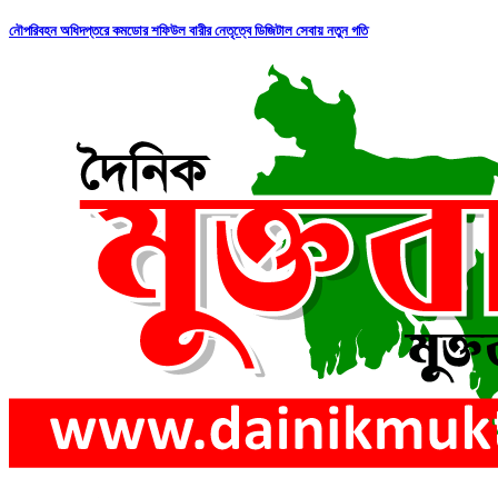
নৌপরিবহন অধিদপ্তরে কমডোর শফিউল বারীর নেতৃত্বে ডিজিটাল সেবায় নতুন গতি