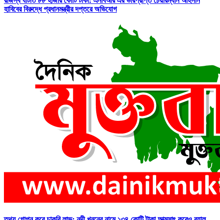
রাজস্ব ঘাটতি ৮৮ হাজার কোটি টাকা: এনবিআর এর ভারপ্রাপ্ত চেয়ারম্যান আহসান
হাবিবের বিরুদ্ধে প্রধানমন্ত্রীর দপ্তরে অভিযোগ
তথ্য গোপন করে চাকুরি লাভ: নদী খননের নামে ১৩৪ কোটি টাকা আত্মসাৎ করেও বহাল