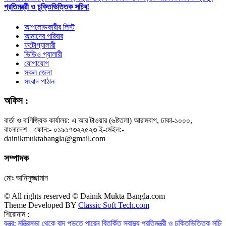
প্রতিমন্ত্রী ও চুক্তিভিত্তিক সচিব!
আপলোডকারীর লিস্ট
আমাদের পরিবার
ফটোগ্যালারী
ভিডিও গ্যালারী
যোগাযোগ
সকল জেলা
সংবাদ পাঠান
অফিস :
বার্তা ও বাণিজ্যিক কার্যালয়: এ আর টাওয়ার (৬ষ্টতলা) আরামবাগ, ঢাকা-১০০০,
বাংলাদেশ। ফোন:- ০১৯১৭৩২২৫২৩ ই-মেইল:-
dainikmuktabangla@gmail.com
সম্পাদক
মোঃ আনিসুজ্জামান
© All rights reserved © Dainik Mukta Bangla.com
Theme Developed BY
Classic Soft Tech.com
শিরোনাম :
িসভা থেকে বাদ পড়তে পারেন বিতর্কিত স্বাস্থ্য প্রতিমন্ত্রী ও চুক্তিভিত্তিক সচিব!
রাজস্ব ঘাট