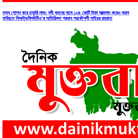
তথ্য গোপন করে চাকুরি লাভ: নদী খননের নামে ১৩৪ কোটি টাকা আত্মসাৎ করেও বহাল
তবিয়তে বিআইডব্লিউটিএ’র অতিরিক্ত প্রধান প্রকৌশলী সাইদুর রহমান!