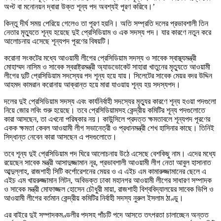
অপ্ট বা মনোনয়ন দ্বারা উক্ত শূন্য পদ অবশ্যই পূরণ করিবে।’
কিন্তু দীর্ঘ সময় পেরিয়ে গেলেও তা পূরণ হয়নি। অতি সম্প্রতি দলের প্রভাবশালী তিন
নেতার মৃত্যুতে শূন্য হয়েছে দুই প্রেসিডিয়াম ও এক সদস্য পদ। যার কারণে নতুন করে
আলোচনায় এসেছে শূন্যপদ পূরণের বিষয়টি।
করোনা সংকটের মধ্যে আওয়ামী লীগের প্রেসিডিয়াম সদস্য ও সাবেক স্বাস্থ্যমন্ত্রী
মোহাম্মদ নাসিম ও সাবেক স্বরাষ্ট্রমন্ত্রী অ্যাডভোকেট সাহারা খাতুনের মৃত্যুতে আওয়ামী
লীগের দুটি প্রেসিডিয়াম সদস্যের পদ শূন্য হয়ে যায়। সিলেটের সাবেক মেয়র বদর উদ্দিন
আহমদ কামরান করোনায় আক্রান্ত হয়ে মারা যাওয়ায় শূন্য হয় সদস্যপদ।
দলের দুই প্রেসিডিয়াম সদস্য এবং কার্যনির্বাহী সদস্যের মৃত্যুর কারণে শূন্য হওয়া পদগুলো
নিয়ে জোর লবিং শুরু হয়েছে। তবে প্রেসিডিয়ামসহ কেন্দ্রীয় কমিটির শূন্য পদগুলোতে
কারা আসছেন, তা এখনো পরিষ্কার নয়। কাউন্সিলে প্রদত্ত ক্ষমতাবলে শূন্যপদ পূরণের
একক ক্ষমতা কেবল আওয়ামী লীগ সভানেত্রী ও প্রধানমন্ত্রী শেখ হাসিনার কাছে। তিনিই
সিদ্ধান্ত নেবেন কারা আসছেন এ পদগুলোতে।
তবে শূন্য দুই প্রেসিডিয়াম পদ ঘিরে আলোচনায় উঠে এসেছে বেশকিছু নাম। এদের মধ্যে
রয়েছেন সাবেক মন্ত্রী আসাদুজ্জামান নূর, প্রভাবশালী আওয়ামী লীগ নেতা আবুল হাসানাত
আব্দুল্লাহ, রাজশাহী সিটি কর্পোরেশনের মেয়র ও এ এইচ এম কামারুজ্জামানের ছেলে এ
এইচ এম খায়রুজ্জামান লিটন, অবিভক্ত ঢাকা মহানগর আওয়ামী লীগের সাধারণ সম্পাদক
ও সাবেক মন্ত্রী মোফাজ্জল হোসেন চৌধুরী মায়া, রাজশাহী বিশ্ববিদ্যালয়ের সাবেক ভিপি ও
আওয়ামী লীগের বর্তমান কেন্দ্রীয় কমিটির নির্বাহী সদস্য নুরুল ইসলাম ঠাণ্ডু।
এর বাইরে দুই সম্পাদকমণ্ডলীর পদসহ পাঁচটি পদে আসতে তৎপরতা চালাচ্ছেন অন্তত