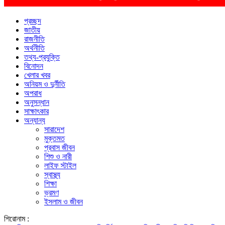
প্রচ্ছদ
জাতীয়
রাজনীতি
অর্থনীতি
তথ্য-প্রযুক্তি
বিনোদন
খেলার খবর
অনিয়ম ও দুর্নীতি
অপরাধ
অনুসন্ধান
সাক্ষাৎকার
অন্যান্য
সারাদেশ
মুক্তমত
প্রবাস জীবন
শিশু ও নারী
লাইফ স্টাইল
স্বাস্থ্য
শিক্ষা
ভ্রমণ
ইসলাম ও জীবন
শিরোনাম :