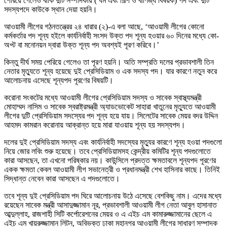
পেরিয়ে গেলেও বাকি দুটি সম্পাদকীয় ( ধর্ম এবং শিল্প ও বাণিজ্য বিষয়ক) পদ এবং দুটি
সদস্যপদে কাউকে স্থান দেয়া হয়নি।
আওয়ামী লীগের গঠনতন্ত্রের ২৪ ধারার (২)-এ বলা আছে, ‘আওয়ামী লীগের কোনো
কর্মকর্তার পদ শূন্য হইলে কার্যনির্বাহী সংসদ উক্ত পদ শূন্য হওয়ার ৬০ দিনের মধ্যে কো-
অপ্ট বা মনোনয়ন দ্বারা উক্ত শূন্য পদ অবশ্যই পূরণ করিবে।’
কিন্তু দীর্ঘ সময় পেরিয়ে গেলেও তা পূরণ হয়নি। অতি সম্প্রতি দলের প্রভাবশালী তিন
নেতার মৃত্যুতে শূন্য হয়েছে দুই প্রেসিডিয়াম ও এক সদস্য পদ। যার কারণে নতুন করে
আলোচনায় এসেছে শূন্যপদ পূরণের বিষয়টি।
করোনা সংকটের মধ্যে আওয়ামী লীগের প্রেসিডিয়াম সদস্য ও সাবেক স্বাস্থ্যমন্ত্রী
মোহাম্মদ নাসিম ও সাবেক স্বরাষ্ট্রমন্ত্রী অ্যাডভোকেট সাহারা খাতুনের মৃত্যুতে আওয়ামী
লীগের দুটি প্রেসিডিয়াম সদস্যের পদ শূন্য হয়ে যায়। সিলেটের সাবেক মেয়র বদর উদ্দিন
আহমদ কামরান করোনায় আক্রান্ত হয়ে মারা যাওয়ায় শূন্য হয় সদস্যপদ।
দলের দুই প্রেসিডিয়াম সদস্য এবং কার্যনির্বাহী সদস্যের মৃত্যুর কারণে শূন্য হওয়া পদগুলো
নিয়ে জোর লবিং শুরু হয়েছে। তবে প্রেসিডিয়ামসহ কেন্দ্রীয় কমিটির শূন্য পদগুলোতে
কারা আসছেন, তা এখনো পরিষ্কার নয়। কাউন্সিলে প্রদত্ত ক্ষমতাবলে শূন্যপদ পূরণের
একক ক্ষমতা কেবল আওয়ামী লীগ সভানেত্রী ও প্রধানমন্ত্রী শেখ হাসিনার কাছে। তিনিই
সিদ্ধান্ত নেবেন কারা আসছেন এ পদগুলোতে।
তবে শূন্য দুই প্রেসিডিয়াম পদ ঘিরে আলোচনায় উঠে এসেছে বেশকিছু নাম। এদের মধ্যে
রয়েছেন সাবেক মন্ত্রী আসাদুজ্জামান নূর, প্রভাবশালী আওয়ামী লীগ নেতা আবুল হাসানাত
আব্দুল্লাহ, রাজশাহী সিটি কর্পোরেশনের মেয়র ও এ এইচ এম কামারুজ্জামানের ছেলে এ
এইচ এম খায়রুজ্জামান লিটন, অবিভক্ত ঢাকা মহানগর আওয়ামী লীগের সাধারণ সম্পাদক