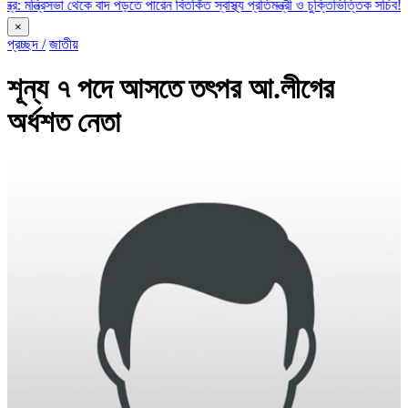
সভা থেকে বাদ পড়তে পারেন বিতর্কিত স্বাস্থ্য প্রতিমন্ত্রী ও চুক্তিভিত্তিক সচিব!
রাজস্ব ঘাটত
×
প্রচ্ছদ /
জাতীয়
শূন্য ৭ পদে আসতে তৎপর আ.লীগের
অর্ধশত নেতা