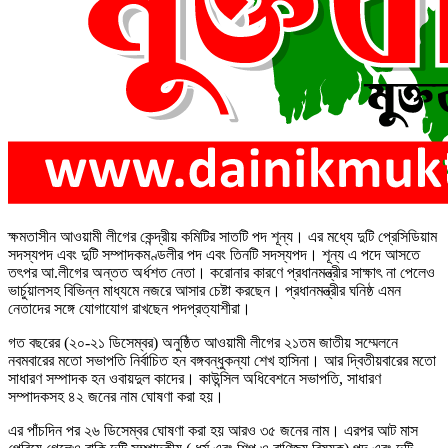
ক্ষমতাসীন আওয়ামী লীগের কেন্দ্রীয় কমিটির সাতটি পদ শূন্য। এর মধ্যে দুটি প্রেসিডিয়াম
সদস্যপদ এবং দুটি সম্পাদকমণ্ডলীর পদ এবং তিনটি সদস্যপদ। শূন্য এ পদে আসতে
তৎপর আ.লীগের অন্তত অর্ধশত নেতা। করোনার কারণে প্রধানমন্ত্রীর সাক্ষাৎ না পেলেও
ভার্চুয়ালসহ বিভিন্ন মাধ্যমে নজরে আসার চেষ্টা করছেন। প্রধানমন্ত্রীর ঘনিষ্ঠ এমন
নেতাদের সঙ্গে যোগাযোগ রাখছেন পদপ্রত্যাশীরা।
গত বছরের (২০-২১ ডিসেম্বর) অনুষ্ঠিত আওয়ামী লীগের ২১তম জাতীয় সম্মেলনে
নবমবারের মতো সভাপতি নির্বাচিত হন বঙ্গবন্ধুকন্যা শেখ হাসিনা। আর দ্বিতীয়বারের মতো
সাধারণ সম্পাদক হন ওবায়দুল কাদের। কাউন্সিল অধিবেশনে সভাপতি, সাধারণ
সম্পাদকসহ ৪২ জনের নাম ঘোষণা করা হয়।
এর পাঁচদিন পর ২৬ ডিসেম্বর ঘোষণা করা হয় আরও ৩৫ জনের নাম। এরপর আট মাস