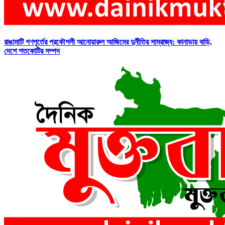
রাঙামাটি গণপূর্তের প্রকৌশলী আনোয়ারুল আজিমের দুর্নীতির সাম্রাজ্য: কানাডায় বাড়ি,
দেশে শতকোটির সম্পদ