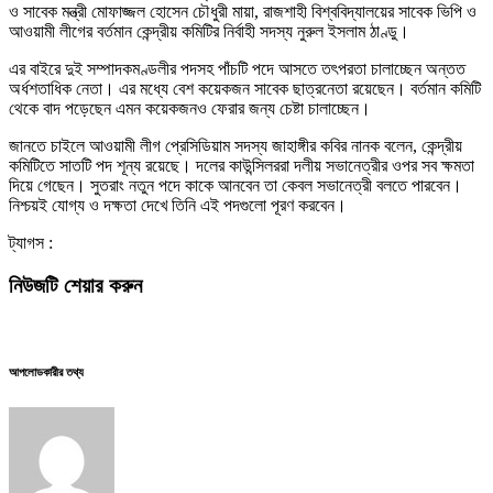
ও সাবেক মন্ত্রী মোফাজ্জল হোসেন চৌধুরী মায়া, রাজশাহী বিশ্ববিদ্যালয়ের সাবেক ভিপি ও
আওয়ামী লীগের বর্তমান কেন্দ্রীয় কমিটির নির্বাহী সদস্য নুরুল ইসলাম ঠাণ্ডু।
এর বাইরে দুই সম্পাদকমণ্ডলীর পদসহ পাঁচটি পদে আসতে তৎপরতা চালাচ্ছেন অন্তত
অর্ধশতাধিক নেতা। এর মধ্যে বেশ কয়েকজন সাবেক ছাত্রনেতা রয়েছেন। বর্তমান কমিটি
থেকে বাদ পড়েছেন এমন কয়েকজনও ফেরার জন্য চেষ্টা চালাচ্ছেন।
জানতে চাইলে আওয়ামী লীগ প্রেসিডিয়াম সদস্য জাহাঙ্গীর কবির নানক বলেন, কেন্দ্রীয়
কমিটিতে সাতটি পদ শূন্য রয়েছে। দলের কাউন্সিলররা দলীয় সভানেত্রীর ওপর সব ক্ষমতা
দিয়ে গেছেন। সুতরাং নতুন পদে কাকে আনবেন তা কেবল সভানেত্রী বলতে পারবেন।
নিশ্চয়ই যোগ্য ও দক্ষতা দেখে তিনি এই পদগুলো পূরণ করবেন।
ট্যাগস :
নিউজটি শেয়ার করুন
আপলোডকারীর তথ্য