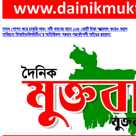
তথ্য গোপন করে চাকুরি লাভ: নদী খননের নামে ১৩৪ কোটি টাকা আত্মসাৎ করেও বহাল
তবিয়তে বিআইডব্লিউটিএ’র অতিরিক্ত প্রধান প্রকৌশলী সাইদুর রহমান!