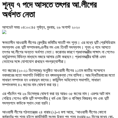
শূন্য ৭ পদে আসতে তৎপর আ.লীগের
অর্ধশত নেতা
আপডেট সময় ০৪:০০:৪৫ পূর্বাহ্ন, বুধবার, ২৬ অগাস্ট ২০২০
ক্ষমতাসীন আওয়ামী লীগের কেন্দ্রীয় কমিটির সাতটি পদ শূন্য। এর মধ্যে দুটি প্রেসিডিয়াম
সদস্যপদ এবং দুটি সম্পাদকমণ্ডলীর পদ এবং তিনটি সদস্যপদ। শূন্য এ পদে আসতে
তৎপর আ.লীগের অন্তত অর্ধশত নেতা। করোনার কারণে প্রধানমন্ত্রীর সাক্ষাৎ না পেলেও
ভার্চুয়ালসহ বিভিন্ন মাধ্যমে নজরে আসার চেষ্টা করছেন। প্রধানমন্ত্রীর ঘনিষ্ঠ এমন
নেতাদের সঙ্গে যোগাযোগ রাখছেন পদপ্রত্যাশীরা।
গত বছরের (২০-২১ ডিসেম্বর) অনুষ্ঠিত আওয়ামী লীগের ২১তম জাতীয় সম্মেলনে
নবমবারের মতো সভাপতি নির্বাচিত হন বঙ্গবন্ধুকন্যা শেখ হাসিনা। আর দ্বিতীয়বারের মতো
সাধারণ সম্পাদক হন ওবায়দুল কাদের। কাউন্সিল অধিবেশনে সভাপতি, সাধারণ
সম্পাদকসহ ৪২ জনের নাম ঘোষণা করা হয়।
এর পাঁচদিন পর ২৬ ডিসেম্বর ঘোষণা করা হয় আরও ৩৫ জনের নাম। এরপর আট মাস
পেরিয়ে গেলেও বাকি দুটি সম্পাদকীয় ( ধর্ম এবং শিল্প ও বাণিজ্য বিষয়ক) পদ এবং দুটি
সদস্যপদে কাউকে স্থান দেয়া হয়নি।
আওয়ামী লীগের গঠনতন্ত্রের ২৪ ধারার (২)-এ বলা আছে, ‘আওয়ামী লীগের কোনো
কর্মকর্তার পদ শূন্য হইলে কার্যনির্বাহী সংসদ উক্ত পদ শূন্য হওয়ার ৬০ দিনের মধ্যে কো-