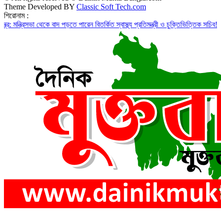
Theme Developed BY
Classic Soft Tech.com
শিরোনাম :
সভা থেকে বাদ পড়তে পারেন বিতর্কিত স্বাস্থ্য প্রতিমন্ত্রী ও চুক্তিভিত্তিক সচিব!
রাজস্ব ঘাটত