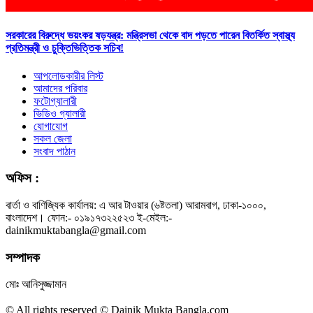
সরকারের বিরুদ্ধে ভয়ংকর ষড়যন্ত্র: মন্ত্রিসভা থেকে বাদ পড়তে পারেন বিতর্কিত স্বাস্থ্য
প্রতিমন্ত্রী ও চুক্তিভিত্তিক সচিব!
আপলোডকারীর লিস্ট
আমাদের পরিবার
ফটোগ্যালারী
ভিডিও গ্যালারী
যোগাযোগ
সকল জেলা
সংবাদ পাঠান
অফিস :
বার্তা ও বাণিজ্যিক কার্যালয়: এ আর টাওয়ার (৬ষ্টতলা) আরামবাগ, ঢাকা-১০০০,
বাংলাদেশ। ফোন:- ০১৯১৭৩২২৫২৩ ই-মেইল:-
dainikmuktabangla@gmail.com
সম্পাদক
মোঃ আনিসুজ্জামান
© All rights reserved © Dainik Mukta Bangla.com