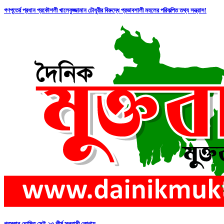
গণপূতের্র প্রধান প্রকৌশলী খালেকুজ্জামান চৌধুরীর বিরুদ্ধে প্রভাবশালী মহলের পরিকল্পিত তথ্য সন্ত্রাস!
পুরস্কার ঘোষিত সেই ২৩ শীর্ষ সন্ত্রাসী কোথায়