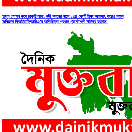
তথ্য গোপন করে চাকুরি লাভ: নদী খননের নামে ১৩৪ কোটি টাকা আত্মসাৎ করেও বহাল
তবিয়তে বিআইডব্লিউটিএ’র অতিরিক্ত প্রধান প্রকৌশলী সাইদুর রহমান!