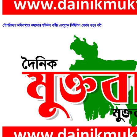
নৌপরিবহন অধিদপ্তরে কমডোর শফিউল বারীর নেতৃত্বে ডিজিটাল সেবায় নতুন গতি