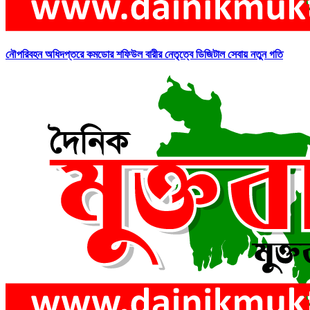
নৌপরিবহন অধিদপ্তরে কমডোর শফিউল বারীর নেতৃত্বে ডিজিটাল সেবায় নতুন গতি