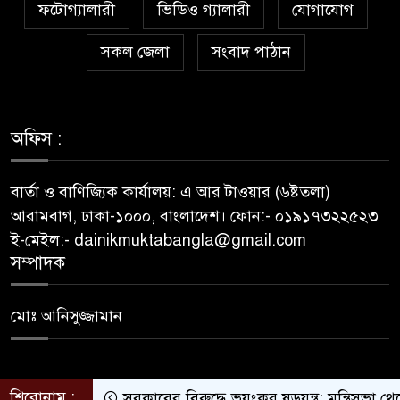
ফটোগ্যালারী
ভিডিও গ্যালারী
যোগাযোগ
বিআইডব্লিউটিএর সহকারী সমন্বয়
কর্মকর্তা আহসান হাবীবের বিরুদ্ধে
সকল জেলা
সংবাদ পাঠান
কোটি কোটি টাকার অবৈধ সম্পদ
অর্জনের অভিযোগ!
অফিস :
বিয়ের আশ্বাস দিয়ে সুন্দরী নরিীর
দেহভোগ: অতিরিক্ত ডিআইজি
জহিরুলের বিরুদ্ধে গ্রেপ্তারি পরোয়ানা
বার্তা ও বাণিজ্যিক কার্যালয়: এ আর টাওয়ার (৬ষ্টতলা)
আরামবাগ, ঢাকা-১০০০, বাংলাদেশ। ফোন:- ০১৯১৭৩২২৫২৩
স্বাস্থ্য মন্ত্রণালয়ের কাঁধে দুর্নীতির ভুত:
ই-মেইল:- dainikmuktabangla@gmail.com
চার মাস ধরে আটকে রাখা হয়েছে
সম্পাদক
রাজশাহী মেডিকেল বিশ্ববিদ্যালয়
প্রকল্পের টেন্ডারের ফাইল!
মোঃ আনিসুজ্জামান
রাঙামাটি গণপূর্তের প্রকৌশলী
আনোয়ারুল আজিমের দুর্নীতির
শিরোনাম :
সরকারের বিরুদ্ধে ভয়ংকর ষড়যন্ত্র: মন্ত্রিসভা থেকে বাদ
সাম্রাজ্য: কানাডায় বাড়ি, দেশে