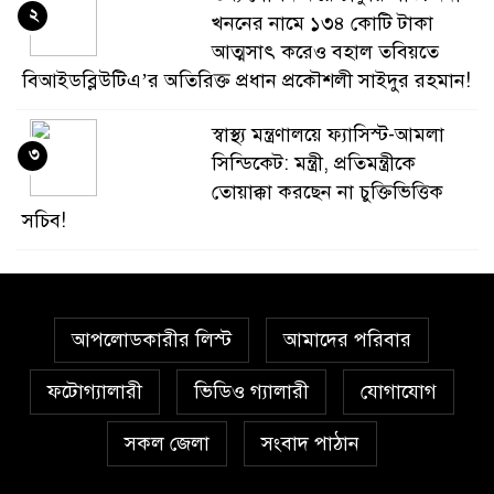
২
খননের নামে ১৩৪ কোটি টাকা
আত্মসাৎ করেও বহাল তবিয়তে
বিআইডব্লিউটিএ’র অতিরিক্ত প্রধান প্রকৌশলী সাইদুর রহমান!
স্বাস্থ্য মন্ত্রণালয়ে ফ্যাসিস্ট-আমলা
৩
সিন্ডিকেট: মন্ত্রী, প্রতিমন্ত্রীকে
তোয়াক্কা করছেন না চুক্তিভিত্তিক
সচিব!
বিআইডব্লিউটিএর সহকারী সমন্বয়
৪
কর্মকর্তা আহসান হাবীবের বিরুদ্ধে
কোটি কোটি টাকার অবৈধ সম্পদ
আপলোডকারীর লিস্ট
আমাদের পরিবার
অর্জনের অভিযোগ!
ফটোগ্যালারী
ভিডিও গ্যালারী
যোগাযোগ
বিয়ের আশ্বাস দিয়ে সুন্দরী নরিীর
৫
সকল জেলা
দেহভোগ: অতিরিক্ত ডিআইজি
সংবাদ পাঠান
জহিরুলের বিরুদ্ধে গ্রেপ্তারি