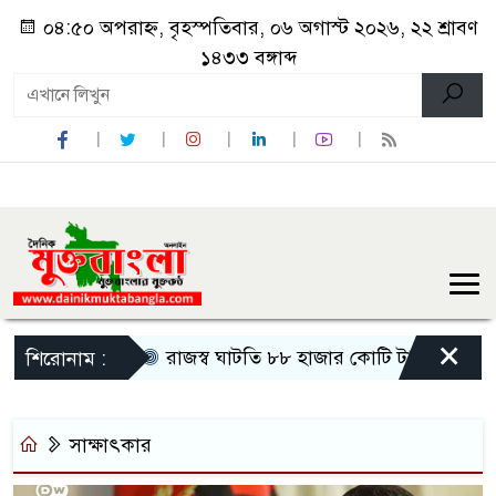
০৪:৫০ অপরাহ্ন, বৃহস্পতিবার, ০৬ অগাস্ট ২০২৬, ২২ শ্রাবণ
১৪৩৩ বঙ্গাব্দ
×
রাজস্ব ঘাটতি ৮৮ হাজার কোটি টাকা: এনবিআর এর ভ
শিরোনাম :
সাক্ষাৎকার