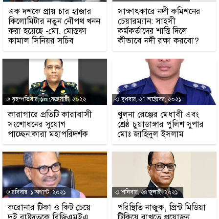
এক দশকে প্রায় চার হাজার
সাক্ষাৎকারে নদী কমিশনের
কিলোমিটার নতুন নৌপথ খনন
চেয়ারম্যান: সাহসী
করা হয়েছে -মো. মোস্তফা
কর্মকর্তাদের শাস্তি দিলে
কামাল সিনিয়র সচিব
কীভাবে নদী রক্ষা করবো?
বৃহস্পতিবার, ১০ ফেব্রুয়ারী, ২০২২
বুধবার, ২৭ অক্টোবর, ২০২১
কারাগারে প্রতিটি কারাবাসী
খুলনা রেঞ্জের মেধাবী এবং
সংশোধনের সুযোগ
শ্রেষ্ঠ চুয়াডাঙ্গার পুলিশ সুপার
পাচ্ছেন:কারা মহাপরিদর্শক
মোঃ জাহিদুল ইসলাম
রবিবার, ১ অগাস্ট, ২০২১
শনিবার, ২৪ জুলাই, ২০২১
করোনার টিকা ও কিট চেয়ে
পরিস্থিতি নাজুক, প্রিন্ট মিডিয়া
দুই রাষ্ট্রদূতকে বিজিএমইএ
টিকিয়ে রাখতে প্রয়োজন