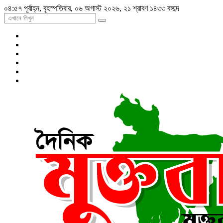
০৪:৫৭ পূর্বাহ্ন, বৃহস্পতিবার, ০৬ অগাস্ট ২০২৬, ২১ শ্রাবণ ১৪৩৩ বঙ্গাব্দ