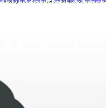
াকুরি লাভ: নদী খননের নামে ১৩৪ কোটি টাকা আত্মসাৎ করেও বহাল তবিয়তে বিআইডব্লিউটিএ