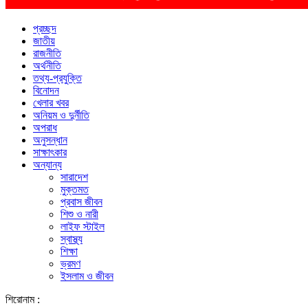
প্রচ্ছদ
জাতীয়
রাজনীতি
অর্থনীতি
তথ্য-প্রযুক্তি
বিনোদন
খেলার খবর
অনিয়ম ও দুর্নীতি
অপরাধ
অনুসন্ধান
সাক্ষাৎকার
অন্যান্য
সারাদেশ
মুক্তমত
প্রবাস জীবন
শিশু ও নারী
লাইফ স্টাইল
স্বাস্থ্য
শিক্ষা
ভ্রমণ
ইসলাম ও জীবন
শিরোনাম :