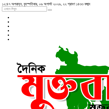
১২:৪৭ অপরাহ্ন, বৃহস্পতিবার, ০৬ অগাস্ট ২০২৬, ২২ শ্রাবণ ১৪৩৩ বঙ্গাব্দ