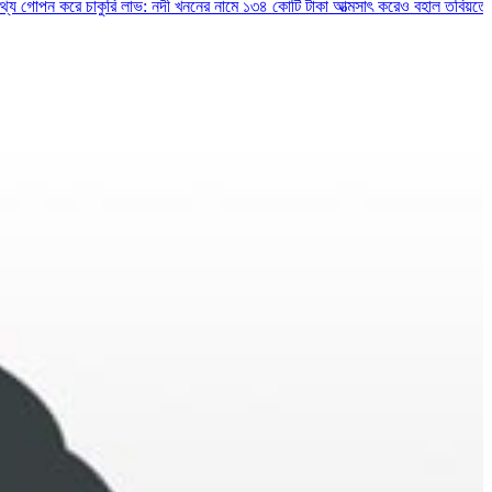
রে চাকুরি লাভ: নদী খননের নামে ১৩৪ কোটি টাকা আত্মসাৎ করেও বহাল তবিয়তে বিআইডব্ল