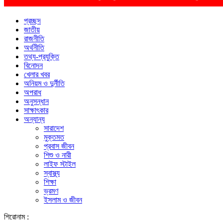
প্রচ্ছদ
জাতীয়
রাজনীতি
অর্থনীতি
তথ্য-প্রযুক্তি
বিনোদন
খেলার খবর
অনিয়ম ও দুর্নীতি
অপরাধ
অনুসন্ধান
সাক্ষাৎকার
অন্যান্য
সারাদেশ
মুক্তমত
প্রবাস জীবন
শিশু ও নারী
লাইফ স্টাইল
স্বাস্থ্য
শিক্ষা
ভ্রমণ
ইসলাম ও জীবন
শিরোনাম :