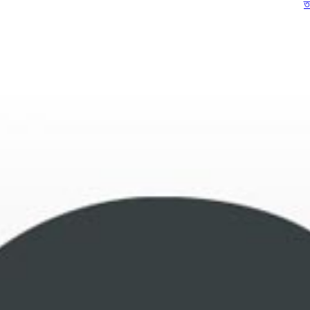
তথ্য গোপন ক