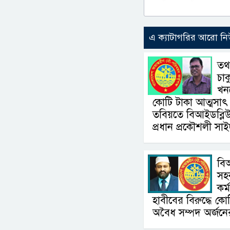
এ ক্যাটাগরির আরো ন
তথ
চাক
খন
কোটি টাকা আত্মসা
তবিয়তে বিআইডব্লিউ
প্রধান প্রকৌশলী সা
বি
সহ
কর্
হাবীবের বিরুদ্ধে ক
অবৈধ সম্পদ অর্জন