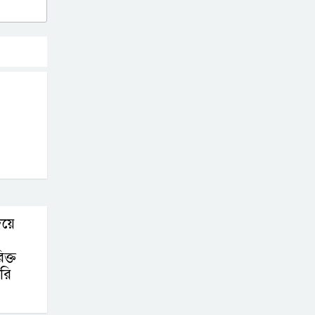
শফিউল বারীর
নেতৃত্বে ডিজিটাল সেবায় নতুন গতি
চুক্তিভিত্তিক সচিব
কামরুজ্জামান’র
কান্ড!
জুলাই সনদের প্রতিটি
দফা বাস্তবায়নে
সরকার দায়বদ্ধ
িয়ে
ক্ত
ারি