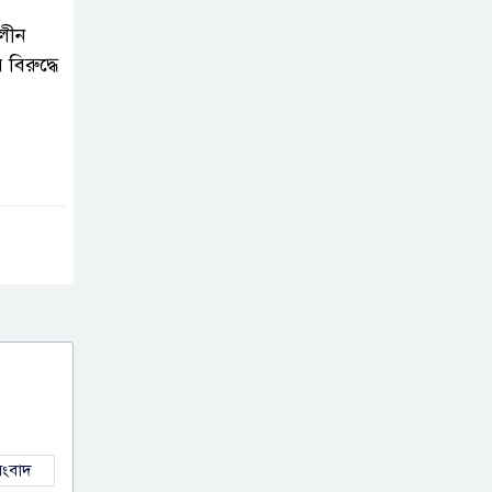
রাখা হয়েছে রাজশাহী মেডিকেল
ালীন
বিশ্ববিদ্যালয় প্রকল্পের টেন্ডারের ফাইল!
বিরুদ্ধে
রাঙামাটি গণপূর্তের
প্রকৌশলী আনোয়ারুল
আজিমের দুর্নীতির
সাম্রাজ্য: কানাডায় বাড়ি, দেশে শতকোটির
সম্পদ
বিদেশে গিয়ে দ্বিতীয়
বিয়ে ভরণপোষণ বন্ধ
ও সাইবার
অপপ্রচারের অভিযোগে চট্রগ্রামে মামলা
নৌপরিবহন
অধিদপ্তরে কমডোর
ংবাদ