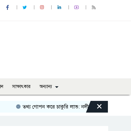
ান
সাক্ষাৎকার
অন্যান্য
×
তথ্য গোপন করে চাকুরি লাভ: নদী খননের নামে ১৩৪ কোটি টাক