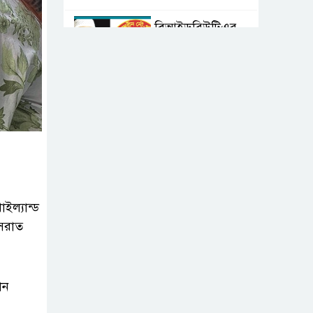
বিআইডব্লিউটিএর
সহকারী সমন্বয়
কর্মকর্তা আহসান
হাবীবের বিরুদ্ধে কোটি কোটি টাকার
অবৈধ সম্পদ অর্জনের অভিযোগ!
বিয়ের আশ্বাস দিয়ে
সুন্দরী নরিীর
দেহভোগ: অতিরিক্ত
ডিআইজি জহিরুলের বিরুদ্ধে গ্রেপ্তারি
ল্যান্ড
পরোয়ানা
ুসরাত
স্বাস্থ্য মন্ত্রণালয়ের
কাঁধে দুর্নীতির ভুত:
োন
চার মাস ধরে আটকে