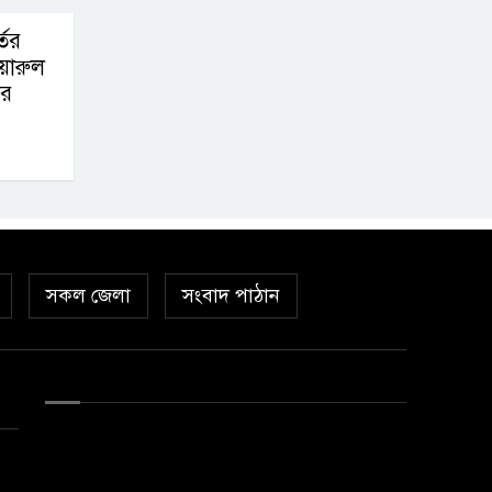
তের
়ারুল
ির
সকল জেলা
সংবাদ পাঠান