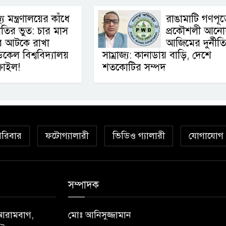
স্থ্য মন্ত্রণালয়ের কাঁধে
রাঙামাটি গণপূর্
্নীতির ভুত: চার মাস
প্রকৌশলী আনোয
ে আটকে রাখা
আজিমের দুর্নীত
কেল বিশ্ববিদ্যালয়
সাম্রাজ্য: কানাডায় বাড়ি, দেশে
 ফাইল!
শতকোটির সম্পদ
রিবার
ফটোগ্যালারী
ভিডিও গ্যালারী
যোগাযোগ
সম্পাদক
) আরামবাগ,
মোঃ আনিসুজ্জামান