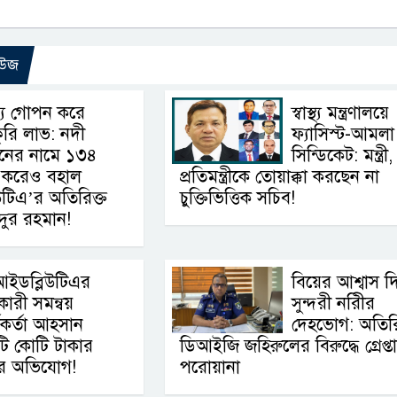
িউজ
্য গোপন করে
স্বাস্থ্য মন্ত্রণালয়ে
ুরি লাভ: নদী
ফ্যাসিস্ট-আমলা
নের নামে ১৩৪
সিন্ডিকেট: মন্ত্রী,
ৎ করেও বহাল
প্রতিমন্ত্রীকে তোয়াক্কা করছেন না
টিএ’র অতিরিক্ত
চুক্তিভিত্তিক সচিব!
ইদুর রহমান!
আইডব্লিউটিএর
বিয়ের আশ্বাস দ
কারী সমন্বয়
সুন্দরী নরিীর
মকর্তা আহসান
দেহভোগ: অতিরি
োটি কোটি টাকার
ডিআইজি জহিরুলের বিরুদ্ধে গ্রেপ্ত
ের অভিযোগ!
পরোয়ানা