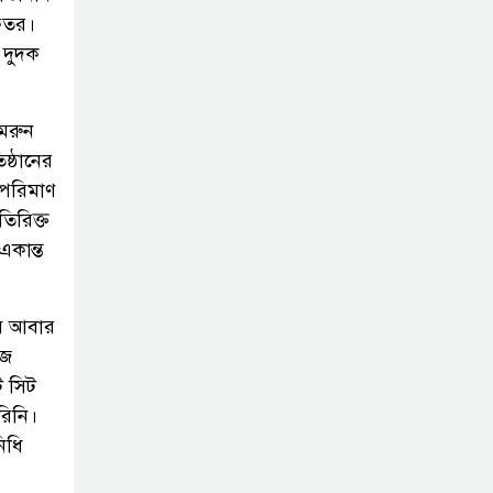
হাবীবের বিরুদ্ধে কোটি কোটি টাকার
দফতর।
অবৈধ সম্পদ অর্জনের অভিযোগ!
 দুদক
বিয়ের আশ্বাস দিয়ে
ামরুন
সুন্দরী নরিীর
ষ্ঠানের
দেহভোগ: অতিরিক্ত
 পরিমাণ
ডিআইজি জহিরুলের বিরুদ্ধে গ্রেপ্তারি
তিরিক্ত
পরোয়ানা
একান্ত
স্বাস্থ্য মন্ত্রণালয়ের
কাঁধে দুর্নীতির ভুত:
বে আবার
চার মাস ধরে আটকে
াজ
রাখা হয়েছে রাজশাহী মেডিকেল
ি সিট
বিশ্ববিদ্যালয় প্রকল্পের টেন্ডারের ফাইল!
রিনি।
িধি
রাঙামাটি গণপূর্তের