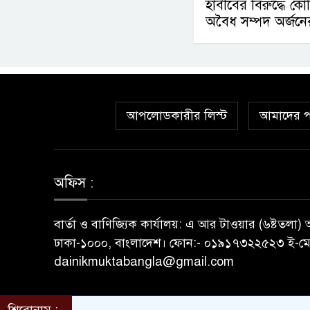
হাবীবের বিরুদ্ধে ক
অবৈধ সম্পদ অর্জন
আপলোডকারীর লিস্ট
আমাদের প
অফিস :
বার্তা ও বাণিজ্যিক কার্যালয়: এ আর টাওয়ার (৬ষ্টতলা
ঢাকা-১০০০, বাংলাদেশ। ফোন:- ০১৯১৭৩২২৫২৩ ই-মে
dainikmuktabangla@gmail.com