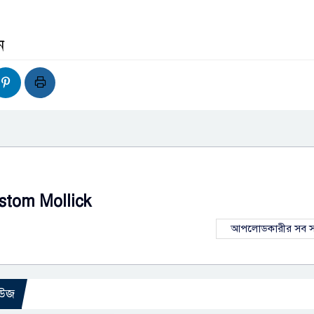
ন
stom Mollick
আপলোডকারীর সব স
িউজ