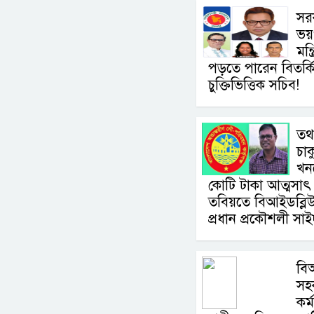
সরক
ভয়ং
মন্
পড়তে পারেন বিতর্কিত স্
চুক্তিভিত্তিক সচিব!
তথ
চাক
খন
কোটি টাকা আত্মসা
তবিয়তে বিআইডব্লিউ
প্রধান প্রকৌশলী সা
বি
সহ
কর্