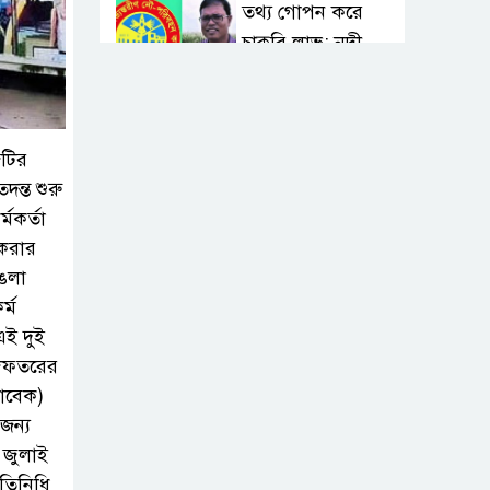
তথ্য গোপন করে
চাকুরি লাভ: নদী
খননের নামে ১৩৪
কোটি টাকা আত্মসাৎ করেও বহাল
তবিয়তে বিআইডব্লিউটিএ’র অতিরিক্ত
জটির
প্রধান প্রকৌশলী সাইদুর রহমান!
দন্ত শুরু
্মকর্তা
স্বাস্থ্য মন্ত্রণালয়ে
 করার
ফ্যাসিস্ট-আমলা
াঙলা
সিন্ডিকেট: মন্ত্রী,
্ম
প্রতিমন্ত্রীকে তোয়াক্কা করছেন না
ই দুই
চুক্তিভিত্তিক সচিব!
িদফতরের
সাবেক)
বিআইডব্লিউটিএর
জন্য
সহকারী সমন্বয়
 জুলাই
কর্মকর্তা আহসান
রতিনিধি