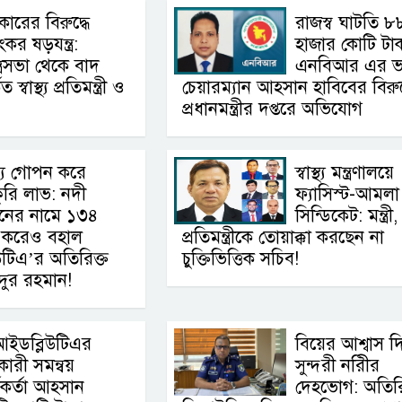
ারের বিরুদ্ধে
রাজস্ব ঘাটতি ৮
কর ষড়যন্ত্র:
হাজার কোটি টাক
ত্রিসভা থেকে বাদ
এনবিআর এর ভারপ
বাস্থ্য প্রতিমন্ত্রী ও
চেয়ারম্যান আহসান হাবিবের বিরুদ
প্রধানমন্ত্রীর দপ্তরে অভিযোগ
্য গোপন করে
স্বাস্থ্য মন্ত্রণালয়ে
ুরি লাভ: নদী
ফ্যাসিস্ট-আমলা
নের নামে ১৩৪
সিন্ডিকেট: মন্ত্রী,
ৎ করেও বহাল
প্রতিমন্ত্রীকে তোয়াক্কা করছেন না
টিএ’র অতিরিক্ত
চুক্তিভিত্তিক সচিব!
ইদুর রহমান!
আইডব্লিউটিএর
বিয়ের আশ্বাস দ
কারী সমন্বয়
সুন্দরী নরিীর
মকর্তা আহসান
দেহভোগ: অতিরি