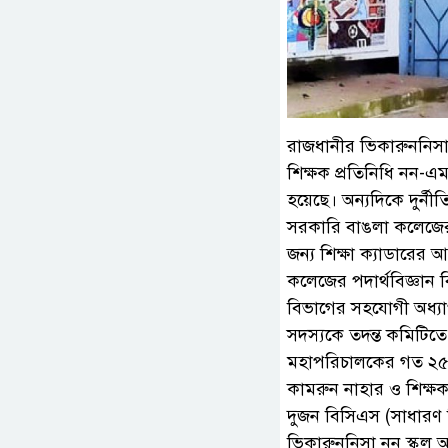
রাজধানীর ভিকারুননিসা 
শিক্ষক প্রতিনিধি নন-এম
হয়েছে। অন্যদিকে দুর্নীত
সরকারি বাঙলা কলেজের 
জন্য শিক্ষা ক্যাডারের
কলেজের পদার্থবিজ্ঞান
বিভাগের সহযোগী অধ্য
সদস্যকে তদন্ত কমিটিত
মহাপরিচালকের গত ২৫ জু
কামরুন নাহার ও শিক্ষক
দুজন বিসিএস (সাধারণ 
ভিকারুননিসা নূন স্কুল 