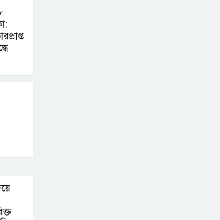
৮
া:
্রাপ্ত
্ধে
িয়ে
ক্ত