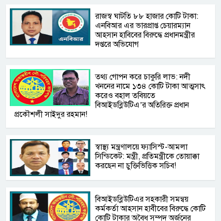
রাজস্ব ঘাটতি ৮৮ হাজার কোটি টাকা:
এনবিআর এর ভারপ্রাপ্ত চেয়ারম্যান
আহসান হাবিবের বিরুদ্ধে প্রধানমন্ত্রীর
দপ্তরে অভিযোগ
তথ্য গোপন করে চাকুরি লাভ: নদী
খননের নামে ১৩৪ কোটি টাকা আত্মসাৎ
করেও বহাল তবিয়তে
বিআইডব্লিউটিএ’র অতিরিক্ত প্রধান
প্রকৌশলী সাইদুর রহমান!
স্বাস্থ্য মন্ত্রণালয়ে ফ্যাসিস্ট-আমলা
সিন্ডিকেট: মন্ত্রী, প্রতিমন্ত্রীকে তোয়াক্কা
করছেন না চুক্তিভিত্তিক সচিব!
বিআইডব্লিউটিএর সহকারী সমন্বয়
কর্মকর্তা আহসান হাবীবের বিরুদ্ধে কোটি
কোটি টাকার অবৈধ সম্পদ অর্জনের