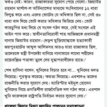
অর্থও নেই। কারণ, রাজাকাররা সুযোগ পেয়ে গেলো। জিয়াউর
রহমান মার্শাল-ল অর্ডিন্যান্সের মাধ্যমে সংবিধানের ১২ ধারা
বিলুপ্ত করে এবং এদের ভোটের যে অধিকার ছিল না, সেই ৩৮
ধারা বাদ দিয়ে ভোট করার অধিকার ফিরিয়ে দেয়। ভোট
কারচুপির মধ্য দিয়ে যে সংসদ গঠন করে, সেই সংসদে এই
আইন পাস করে। স্বাধীনতাবিরোধী শাহ আজিজকে প্রধানমন্ত্রী
বানায় জিয়াউর রহমান। দেড়শ মুক্তিযোদ্ধাকে হত্যাকারী
জয়পুরহাটের আব্দুল আলিমসহ আরও যারা রাজাকার ছিল,
তাদেরকে মন্ত্রী উপদেষ্টা বানিয়ে নানাভাবে লাখো শহীদের
রক্তেরঞ্জিত পতাকা তুলে দেয় যুদ্ধাপরাধীদের হাতে।’
শেখ হাসিনা বলেন, খুনিদের বিচার হবে না… খুনিদের মদত
দিয়েছে। পুরস্কৃত করেছে। ক্ষমতা দিয়েছে। এরশাদও তাদের
রাজনীতি করার সুযোগ দেয়। ব্যারিস্টার মইনুল হোসেন
খুনিদের নিয়ে প্রগতিশীল রাজনৈতিক দল গঠন করে। এরশাদ
খুনি ফারুককে রাষ্ট্রপতি নির্বাচন করার সুযোগ দেয়।’
খালেদা জিয়ার মিথ্যা জন্মদিন পালনের সমালোচনা