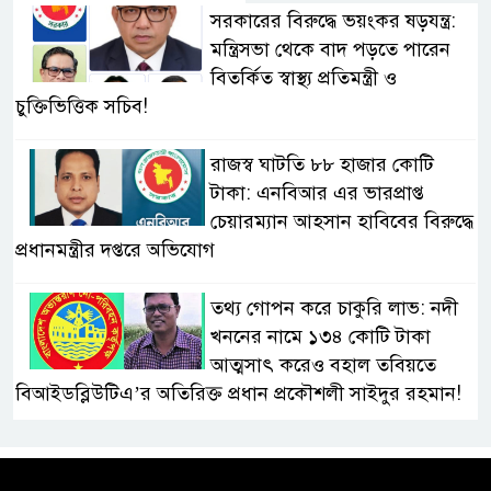
সরকারের বিরুদ্ধে ভয়ংকর ষড়যন্ত্র:
মন্ত্রিসভা থেকে বাদ পড়তে পারেন
বিতর্কিত স্বাস্থ্য প্রতিমন্ত্রী ও
চুক্তিভিত্তিক সচিব!
রাজস্ব ঘাটতি ৮৮ হাজার কোটি
টাকা: এনবিআর এর ভারপ্রাপ্ত
চেয়ারম্যান আহসান হাবিবের বিরুদ্ধে
প্রধানমন্ত্রীর দপ্তরে অভিযোগ
তথ্য গোপন করে চাকুরি লাভ: নদী
খননের নামে ১৩৪ কোটি টাকা
আত্মসাৎ করেও বহাল তবিয়তে
বিআইডব্লিউটিএ’র অতিরিক্ত প্রধান প্রকৌশলী সাইদুর রহমান!
স্বাস্থ্য মন্ত্রণালয়ে ফ্যাসিস্ট-আমলা
সিন্ডিকেট: মন্ত্রী, প্রতিমন্ত্রীকে