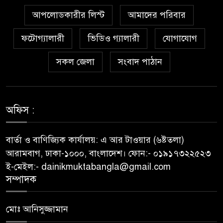
তোয়াক্কা করছেন না চুক্তিভিত্তিক
আপলোডকারীর লিস্ট
আমাদের পরিবার
সচিব!
ফটোগ্যালারী
ভিডিও গ্যালারী
যোগাযোগ
বিআইডব্লিউটিএর সহকারী সমন্বয়
কর্মকর্তা আহসান হাবীবের বিরুদ্ধে
সকল জেলা
সংবাদ পাঠান
কোটি কোটি টাকার অবৈধ সম্পদ
অর্জনের অভিযোগ!
অফিস :
বিয়ের আশ্বাস দিয়ে সুন্দরী নরিীর
দেহভোগ: অতিরিক্ত ডিআইজি
জহিরুলের বিরুদ্ধে গ্রেপ্তারি পরোয়ানা
বার্তা ও বাণিজ্যিক কার্যালয়: এ আর টাওয়ার (৬ষ্টতলা)
আরামবাগ, ঢাকা-১০০০, বাংলাদেশ। ফোন:- ০১৯১৭৩২২৫২৩
স্বাস্থ্য মন্ত্রণালয়ের কাঁধে দুর্নীতির ভুত:
ই-মেইল:- dainikmuktabangla@gmail.com
চার মাস ধরে আটকে রাখা হয়েছে
সম্পাদক
রাজশাহী মেডিকেল বিশ্ববিদ্যালয়
প্রকল্পের টেন্ডারের ফাইল!
মোঃ আনিসুজ্জামান