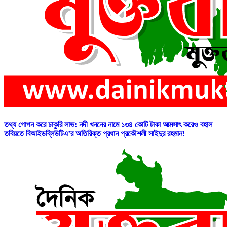
তথ্য গোপন করে চাকুরি লাভ: নদী খননের নামে ১৩৪ কোটি টাকা আত্মসাৎ করেও বহাল
তবিয়তে বিআইডব্লিউটিএ’র অতিরিক্ত প্রধান প্রকৌশলী সাইদুর রহমান!