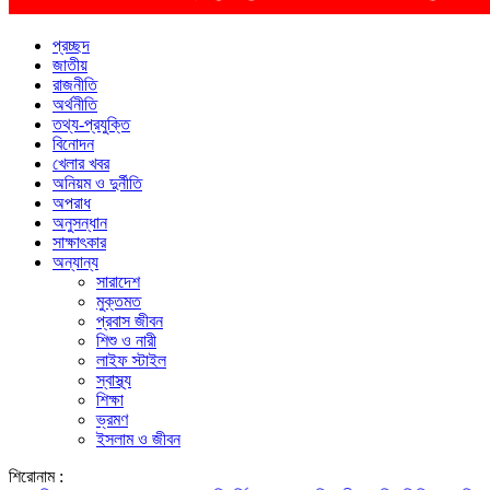
প্রচ্ছদ
জাতীয়
রাজনীতি
অর্থনীতি
তথ্য-প্রযুক্তি
বিনোদন
খেলার খবর
অনিয়ম ও দুর্নীতি
অপরাধ
অনুসন্ধান
সাক্ষাৎকার
অন্যান্য
সারাদেশ
মুক্তমত
প্রবাস জীবন
শিশু ও নারী
লাইফ স্টাইল
স্বাস্থ্য
শিক্ষা
ভ্রমণ
ইসলাম ও জীবন
শিরোনাম :