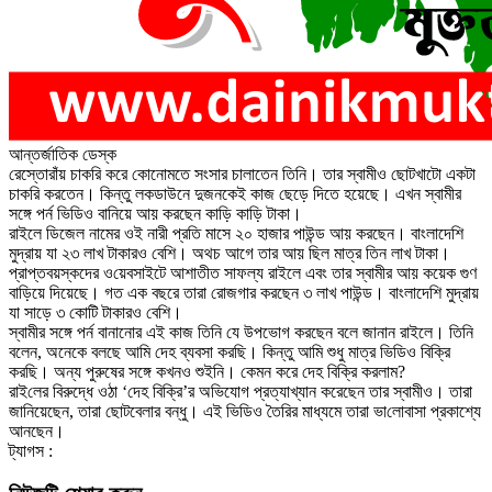
আন্তর্জাতিক ডেস্ক
রেস্তোরাঁয় চাকরি করে কোনোমতে সংসার চালাতেন তিনি। তার স্বামীও ছোটখাটো একটা
চাকরি করতেন। কিন্তু লকডাউনে দুজ‌নকেই কাজ ছেড়ে দিতে হয়েছে। এখন স্বামীর
সঙ্গে পর্ন ভিডিও বানিয়ে আয় করছেন কাড়ি কাড়ি টাকা।
রাইলে ডিজেল নামের ওই নারী প্রতি মাসে ২০ হাজার পাউন্ড আয় করছেন। বাংলাদেশি
মুদ্রায় যা ২৩ লাখ টাকারও বেশি। অথচ আগে তার আয় ছিল মাত্র ‌তিন লাখ টাকা।
প্রাপ্তবয়স্কদের ও‌য়েবসাইটে আশাতীত সাফল্য রাইলে এবং তার স্বামীর আয় কয়েক গুণ
বাড়িয়ে দিয়েছে। গত এক বছরে তারা রোজগার করছেন ৩ লাখ পাউন্ড। বাংলাদেশি মুদ্রায়
যা সাড়ে ৩ কোটি টাকারও বেশি।
স্বামীর সঙ্গে পর্ন বানানোর এই কাজ তিনি যে উপভোগ করছেন বলে জানান রাইলে। তিনি
বলেন, অনেকে বলছে আমি দেহ ব্যবসা করছি। কিন্তু আমি শুধু মাত্র ভিডিও বিক্রি
করছি। অন্য পুরুষের সঙ্গে কখনও শুইনি। কেমন করে দেহ বিক্রি করলাম?
রাই‌লের বিরুদ্ধে ওঠা ‘দেহ বিক্রি’র অভিযোগ প্রত্যাখ্যান করেছেন তার স্বামীও। তারা
জানিয়েছেন, তারা ছোটবেলার বন্ধু। এই ভিডিও তৈরির মাধ্যমে তারা ভা‌লোবাসা প্রকাশ্যে
আনছেন।
ট্যাগস :