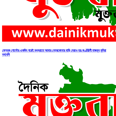
ফেসবুক পোস্টের একদিন পরেই মধ্যরাতে আমার নেত্রকোনার বাড়ি ঘেরাও হয়:কণ্ঠশিল্পী নাজমুন মুনিরা
ন্যান্‌সি