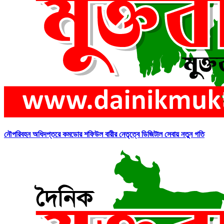
নৌপরিবহন অধিদপ্তরে কমডোর শফিউল বারীর নেতৃত্বে ডিজিটাল সেবায় নতুন গতি