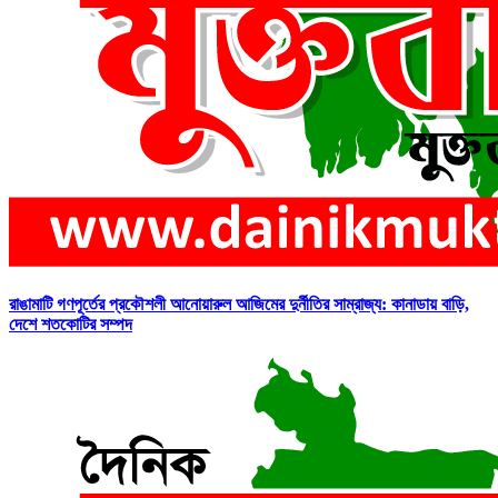
রাঙামাটি গণপূর্তের প্রকৌশলী আনোয়ারুল আজিমের দুর্নীতির সাম্রাজ্য: কানাডায় বাড়ি,
দেশে শতকোটির সম্পদ