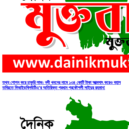
তথ্য গোপন করে চাকুরি লাভ: নদী খননের নামে ১৩৪ কোটি টাকা আত্মসাৎ করেও বহাল
তবিয়তে বিআইডব্লিউটিএ’র অতিরিক্ত প্রধান প্রকৌশলী সাইদুর রহমান!