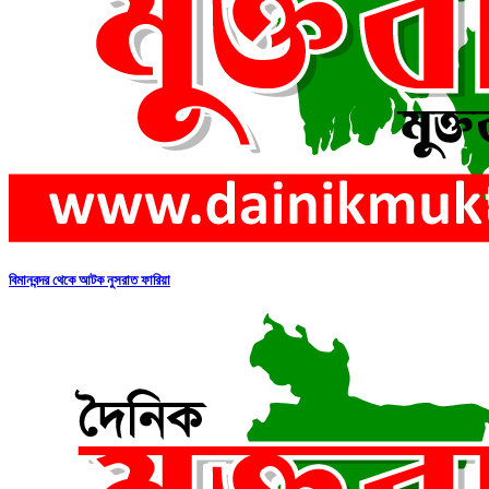
বিমানবন্দর থেকে আটক নুসরাত ফারিয়া