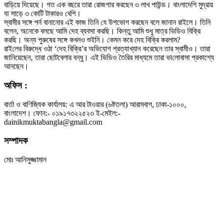
বাড়িয়ে দিয়েছে। গত এক বছরে তারা রোজগার করছেন ৩ লাখ পাউন্ড। বাংলাদেশি মুদ্রায়
যা সাড়ে ৩ কোটি টাকারও বেশি।
স্বামীর সঙ্গে পর্ন বানানোর এই কাজ তিনি যে উপভোগ করছেন বলে জানান রাইলে। তিনি
বলেন, অনেকে বলছে আমি দেহ ব্যবসা করছি। কিন্তু আমি শুধু মাত্র ভিডিও বিক্রি
করছি। অন্য পুরুষের সঙ্গে কখনও শুইনি। কেমন করে দেহ বিক্রি করলাম?
রাই‌লের বিরুদ্ধে ওঠা ‘দেহ বিক্রি’র অভিযোগ প্রত্যাখ্যান করেছেন তার স্বামীও। তারা
জানিয়েছেন, তারা ছোটবেলার বন্ধু। এই ভিডিও তৈরির মাধ্যমে তারা ভা‌লোবাসা প্রকাশ্যে
আনছেন।
অফিস :
বার্তা ও বাণিজ্যিক কার্যালয়: এ আর টাওয়ার (৬ষ্টতলা) আরামবাগ, ঢাকা-১০০০,
বাংলাদেশ। ফোন:- ০১৯১৭৩২২৫২৩ ই-মেইল:-
dainikmuktabangla@gmail.com
সম্পাদক
মোঃ আনিসুজ্জামান