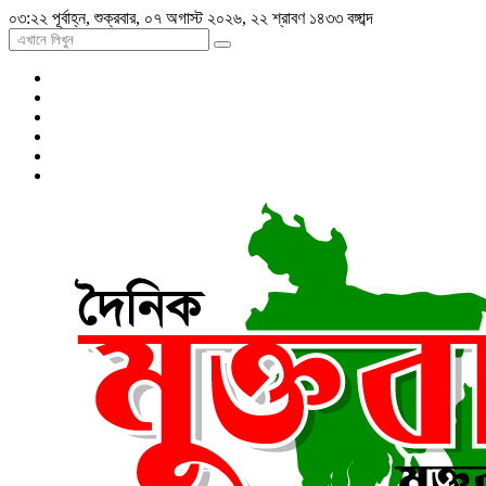
০৩:২২ পূর্বাহ্ন, শুক্রবার, ০৭ অগাস্ট ২০২৬, ২২ শ্রাবণ ১৪৩৩ বঙ্গাব্দ