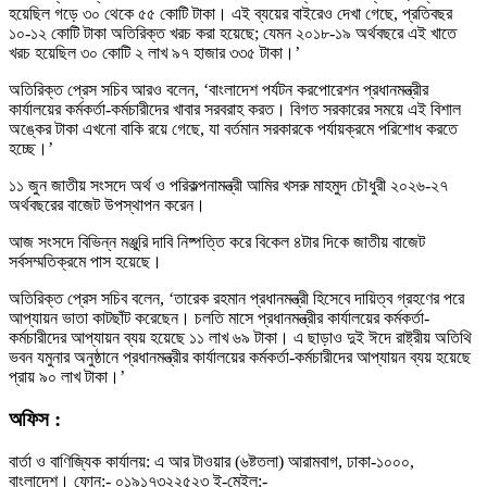
হয়েছিল গড়ে ৩০ থেকে ৫৫ কোটি টাকা। এই ব্যয়ের বাইরেও দেখা গেছে, প্রতিবছর
১০-১২ কোটি টাকা অতিরিক্ত খরচ করা হয়েছে; যেমন ২০১৮-১৯ অর্থবছরে এই খাতে
খরচ হয়েছিল ৩০ কোটি ২ লাখ ৯৭ হাজার ৩৩৫ টাকা।’
অতিরিক্ত প্রেস সচিব আরও বলেন, ‘বাংলাদেশ পর্যটন করপোরেশন প্রধানমন্ত্রীর
কার্যালয়ের কর্মকর্তা-কর্মচারীদের খাবার সরবরাহ করত। বিগত সরকারের সময়ে এই বিশাল
অঙ্কের টাকা এখনো বাকি রয়ে গেছে, যা বর্তমান সরকারকে পর্যায়ক্রমে পরিশোধ করতে
হচ্ছে।’
১১ জুন জাতীয় সংসদে অর্থ ও পরিকল্পনামন্ত্রী আমির খসরু মাহমুদ চৌধুরী ২০২৬-২৭
অর্থবছরের বাজেট উপস্থাপন করেন।
আজ সংসদে বিভিন্ন মঞ্জুরি দাবি নিষ্পত্তি করে বিকেল ৪টার দিকে জাতীয় বাজেট
সর্বসম্মতিক্রমে পাস হয়েছে।
অতিরিক্ত প্রেস সচিব বলেন, ‘তারেক রহমান প্রধানমন্ত্রী হিসেবে দায়িত্ব গ্রহণের পরে
আপ্যায়ন ভাতা কাটছাঁট করেছেন। চলতি মাসে প্রধানমন্ত্রীর কার্যালয়ের কর্মকর্তা-
কর্মচারীদের আপ্যায়ন ব্যয় হয়েছে ১১ লাখ ৬৯ টাকা। এ ছাড়াও দুই ঈদে রাষ্ট্রীয় অতিথি
ভবন যমুনার অনুষ্ঠানে প্রধানমন্ত্রীর কার্যালয়ের কর্মকর্তা-কর্মচারীদের আপ্যায়ন ব্যয় হয়েছে
প্রায় ৯০ লাখ টাকা।’
অফিস :
বার্তা ও বাণিজ্যিক কার্যালয়: এ আর টাওয়ার (৬ষ্টতলা) আরামবাগ, ঢাকা-১০০০,
বাংলাদেশ। ফোন:- ০১৯১৭৩২২৫২৩ ই-মেইল:-