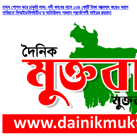
তথ্য গোপন করে চাকুরি লাভ: নদী খননের নামে ১৩৪ কোটি টাকা আত্মসাৎ করেও বহাল
তবিয়তে বিআইডব্লিউটিএ’র অতিরিক্ত প্রধান প্রকৌশলী সাইদুর রহমান!