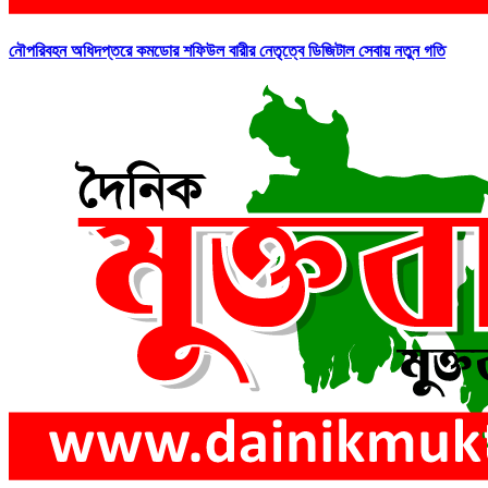
নৌপরিবহন অধিদপ্তরে কমডোর শফিউল বারীর নেতৃত্বে ডিজিটাল সেবায় নতুন গতি