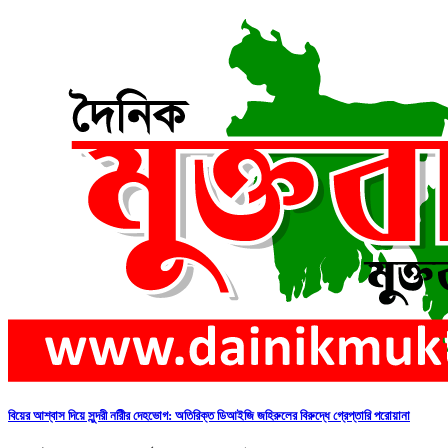
বিয়ের আশ্বাস দিয়ে সুন্দরী নরিীর দেহভোগ: অতিরিক্ত ডিআইজি জহিরুলের বিরুদ্ধে গ্রেপ্তারি পরোয়ানা