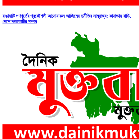
রাঙামাটি গণপূর্তের প্রকৌশলী আনোয়ারুল আজিমের দুর্নীতির সাম্রাজ্য: কানাডায় বাড়ি,
দেশে শতকোটির সম্পদ