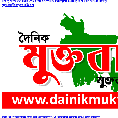
রাজস্ব ঘাটতি ৮৮ হাজার কোটি টাকা: এনবিআর এর ভারপ্রাপ্ত চেয়ারম্যান আহসান হাবিবের বিরুদ্ধে
প্রধানমন্ত্রীর দপ্তরে অভিযোগ
তথ্য গোপন করে চাকুরি লাভ: নদী খননের নামে ১৩৪ কোটি টাকা আত্মসাৎ করেও বহাল তবিয়তে