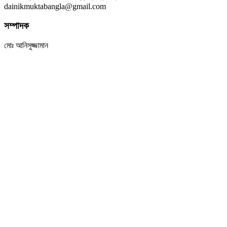
dainikmuktabangla@gmail.com
সম্পাদক
মোঃ আনিসুজ্জামান