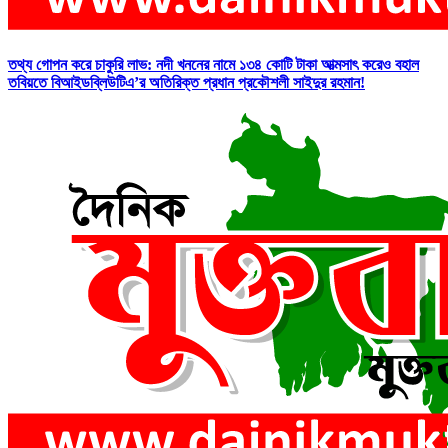
তথ্য গোপন করে চাকুরি লাভ: নদী খননের নামে ১৩৪ কোটি টাকা আত্মসাৎ করেও বহাল
তবিয়তে বিআইডব্লিউটিএ’র অতিরিক্ত প্রধান প্রকৌশলী সাইদুর রহমান!