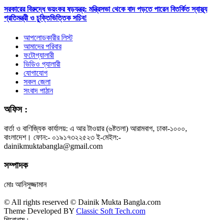
সরকারের বিরুদ্ধে ভয়ংকর ষড়যন্ত্র: মন্ত্রিসভা থেকে বাদ পড়তে পারেন বিতর্কিত স্বাস্থ্য
প্রতিমন্ত্রী ও চুক্তিভিত্তিক সচিব!
আপলোডকারীর লিস্ট
আমাদের পরিবার
ফটোগ্যালারী
ভিডিও গ্যালারী
যোগাযোগ
সকল জেলা
সংবাদ পাঠান
অফিস :
বার্তা ও বাণিজ্যিক কার্যালয়: এ আর টাওয়ার (৬ষ্টতলা) আরামবাগ, ঢাকা-১০০০,
বাংলাদেশ। ফোন:- ০১৯১৭৩২২৫২৩ ই-মেইল:-
dainikmuktabangla@gmail.com
সম্পাদক
মোঃ আনিসুজ্জামান
© All rights reserved © Dainik Mukta Bangla.com
Theme Developed BY
Classic Soft Tech.com
শিরোনাম :