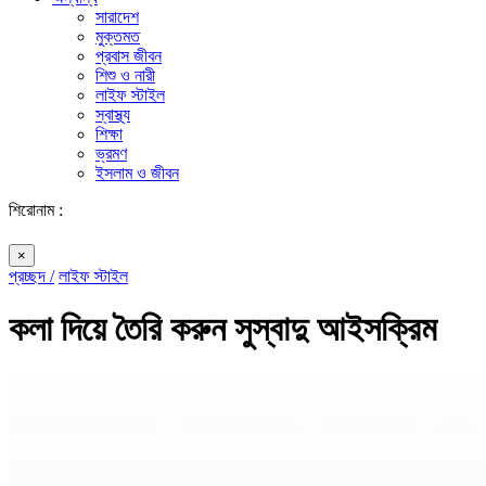
সারাদেশ
মুক্তমত
প্রবাস জীবন
শিশু ও নারী
লাইফ স্টাইল
স্বাস্থ্য
শিক্ষা
ভ্রমণ
ইসলাম ও জীবন
শিরোনাম :
×
প্রচ্ছদ /
লাইফ স্টাইল
কলা দিয়ে তৈরি করুন সুস্বাদু আইসক্রিম