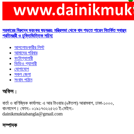
সরকারের বিরুদ্ধে ভয়ংকর ষড়যন্ত্র: মন্ত্রিসভা থেকে বাদ পড়তে পারেন বিতর্কিত স্বাস্থ্য
প্রতিমন্ত্রী ও চুক্তিভিত্তিক সচিব!
আপলোডকারীর লিস্ট
আমাদের পরিবার
ফটোগ্যালারী
ভিডিও গ্যালারী
যোগাযোগ
সকল জেলা
সংবাদ পাঠান
অফিস :
বার্তা ও বাণিজ্যিক কার্যালয়: এ আর টাওয়ার (৬ষ্টতলা) আরামবাগ, ঢাকা-১০০০,
বাংলাদেশ। ফোন:- ০১৯১৭৩২২৫২৩ ই-মেইল:-
dainikmuktabangla@gmail.com
সম্পাদক