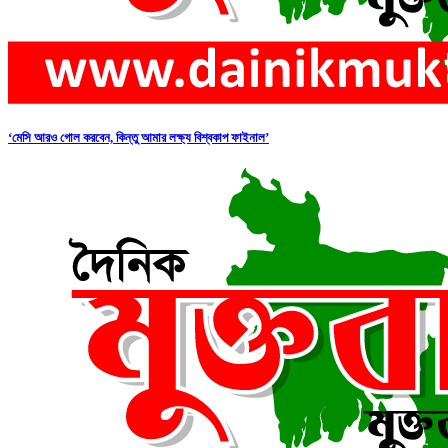
‘মেসি আরও গোল করবেন, কিন্তু আমার লক্ষ্য বিশ্বকাপ ফাইনাল’