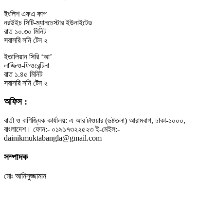
ইংলিশ এফএ কাপ
নরউইচ সিটি-ম্যানচেস্টার ইউনাইটেড
রাত ১০.৩০ মিনিট
সরাসরি সনি টেন ২
ইতালিয়ান সিরি ‘আ’
লাজ্জিও-ফিওরেন্টিনা
রাত ১.৪৫ মিনিট
সরাসরি সনি টেন ২
অফিস :
বার্তা ও বাণিজ্যিক কার্যালয়: এ আর টাওয়ার (৬ষ্টতলা) আরামবাগ, ঢাকা-১০০০,
বাংলাদেশ। ফোন:- ০১৯১৭৩২২৫২৩ ই-মেইল:-
dainikmuktabangla@gmail.com
সম্পাদক
মোঃ আনিসুজ্জামান