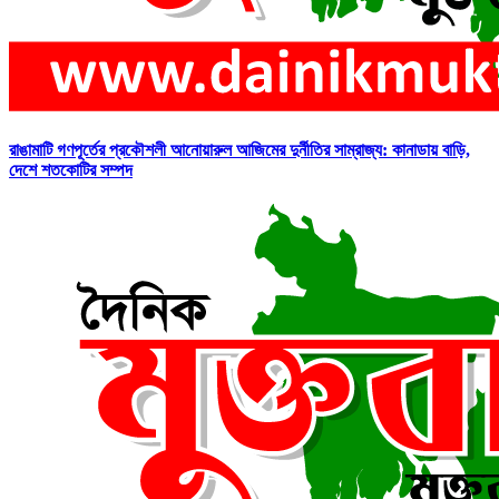
রাঙামাটি গণপূর্তের প্রকৌশলী আনোয়ারুল আজিমের দুর্নীতির সাম্রাজ্য: কানাডায় বাড়ি,
দেশে শতকোটির সম্পদ