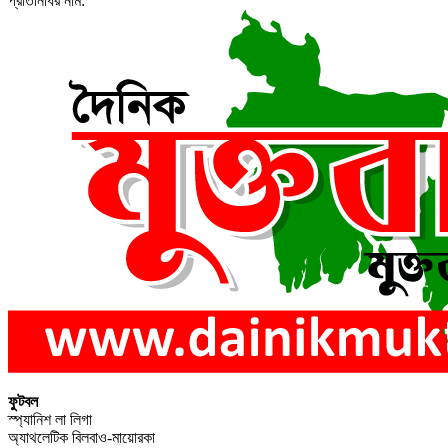
প্রতিনিধির নাম:
ফুটবল
স্প্যানিশ লা লিগা
অ্যাথলেটিক বিলবাও-মায়োরকা