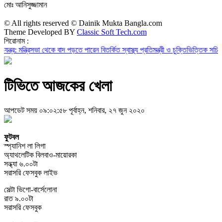
মোঃ আনিসুজ্জামান
© All rights reserved © Dainik Mukta Bangla.com
Theme Developed BY
Classic Soft Tech.com
শিরোনাম :
্রিসভা থেকে বাদ পড়তে পারেন বিতর্কিত স্বাস্থ্য প্রতিমন্ত্রী ও চুক্তিভিত্তিক সচিব!
রাজস্ব ঘা
টিভিতে আজকের খেলা
আপডেট সময় ০৯:০২:৫৮ পূর্বাহ্ন, শনিবার, ২৭ জুন ২০২০
ফুটবল
স্প্যানিশ লা লিগা
অ্যাথলেটিক বিলবাও-মায়োরকা
সন্ধ্যা ৬.০০টা
সরাসরি ফেসবুক লাইভ
সেল্টা ভিগো-বার্সেলোনা
রাত ৯.০০টা
সরাসরি ফেসবুক