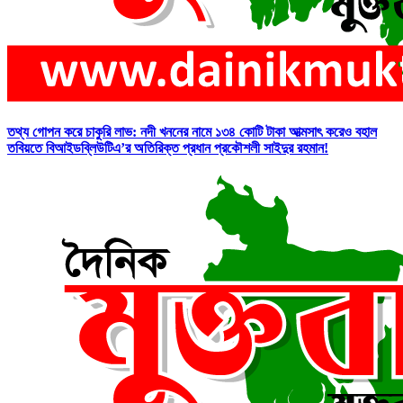
তথ্য গোপন করে চাকুরি লাভ: নদী খননের নামে ১৩৪ কোটি টাকা আত্মসাৎ করেও বহাল
তবিয়তে বিআইডব্লিউটিএ’র অতিরিক্ত প্রধান প্রকৌশলী সাইদুর রহমান!