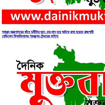
স্বাস্থ্য মন্ত্রণালয়ের কাঁধে দুর্নীতির ভুত: চার মাস ধরে আটকে রাখা হয়েছে রাজশাহী
মেডিকেল বিশ্ববিদ্যালয় প্রকল্পের টেন্ডারের ফাইল!