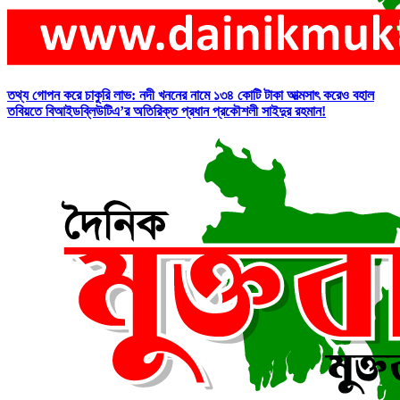
তথ্য গোপন করে চাকুরি লাভ: নদী খননের নামে ১৩৪ কোটি টাকা আত্মসাৎ করেও বহাল
তবিয়তে বিআইডব্লিউটিএ’র অতিরিক্ত প্রধান প্রকৌশলী সাইদুর রহমান!