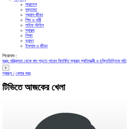
সারাদেশ
মুক্তমত
প্রবাস জীবন
শিশু ও নারী
লাইফ স্টাইল
স্বাস্থ্য
শিক্ষা
ভ্রমণ
ইসলাম ও জীবন
শিরোনাম :
রিসভা থেকে বাদ পড়তে পারেন বিতর্কিত স্বাস্থ্য প্রতিমন্ত্রী ও চুক্তিভিত্তিক সচিব!
রাজস্ব ঘা
×
প্রচ্ছদ /
খেলার খবর
টিভিতে আজকের খেলা