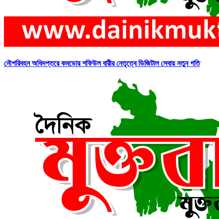
নৌপরিবহন অধিদপ্তরে কমডোর শফিউল বারীর নেতৃত্বে ডিজিটাল সেবায় নতুন গতি