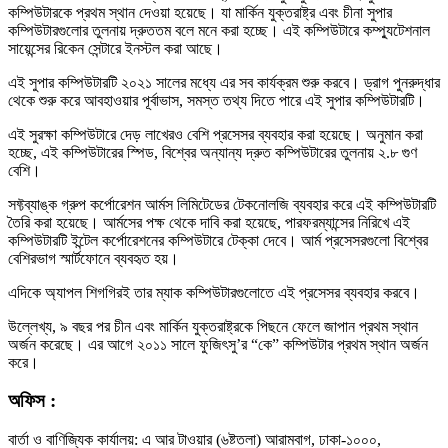
কম্পিউটারকে প্রথম স্থান দেওয়া হয়েছে। যা মার্কিন যুক্তরাষ্ট্র এবং চীনা সুপার
কম্পিউটারগুলোর তুলনায় দ্রুততম বলে মনে করা হচ্ছে। এই কম্পিউটারে কম্প্যুটেশনাল
সায়েন্সের রিকেন সেন্টারে ইনস্টল করা আছে।
এই সুপার কম্পিউটারটি ২০২১ সালের মধ্যে এর সব কার্যক্রম শুরু করবে। ড্রাগ পুনরুদ্ধার
থেকে শুরু করে আবহাওয়ার পূর্বাভাস, সমস্ত তথ্য দিতে পারে এই সুপার কম্পিউটারটি।
এই সুরক্ষা কম্পিউটারে দেড় লাখেরও বেশি প্রসেসর ব্যবহার করা হয়েছে। অনুমান করা
হচ্ছে, এই কম্পিউটারের স্পিড, বিশ্বের অন্যান্য দ্রুত কম্পিউটারের তুলনায় ২.৮ গুণ
বেশি।
সফ্টব্যাঙ্ক গ্রুপ কর্পোরেশন আর্মস লিমিটেডের টেকনোলজি ব্যবহার করে এই কম্পিউটারটি
তৈরি করা হয়েছে। আর্মসের পক্ষ থেকে দাবি করা হয়েছে, পারফরম্যান্সের নিরিখে এই
কম্পিউটারটি ইন্টেল কর্পোরেশনের কম্পিউটারে টেক্কা দেবে। আর্ম প্রসেসরগুলো বিশ্বের
বেশিরভাগ স্মার্টফোনে ব্যবহৃত হয়।
এদিকে অ্যাপল শিগগিরই তার ম্যাক কম্পিউটারগুলোতে এই প্রসেসর ব্যবহার করবে।
উল্লেখ্য, ৯ বছর পর চীন এবং মার্কিন যুক্তরাষ্ট্রকে পিছনে ফেলে জাপান প্রথম স্থান
অর্জন করেছে। এর আগে ২০১১ সালে ফুজিৎসু’র “কে” কম্পিউটার প্রথম স্থান অর্জন
করে।
অফিস :
বার্তা ও বাণিজ্যিক কার্যালয়: এ আর টাওয়ার (৬ষ্টতলা) আরামবাগ, ঢাকা-১০০০,