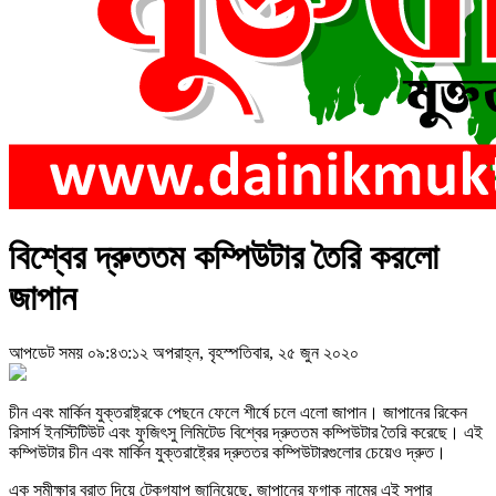
বিশ্বের দ্রুততম কম্পিউটার তৈরি করলো
জাপান
আপডেট সময় ০৯:৪৩:১২ অপরাহ্ন, বৃহস্পতিবার, ২৫ জুন ২০২০
চীন এবং মার্কিন যুক্তরাষ্ট্রকে পেছনে ফেলে শীর্ষে চলে এলো জাপান। জাপানের রিকেন
রিসার্স ইনস্টিটিউট এবং ফুজিৎসু লিমিটেড বিশ্বের দ্রুততম কম্পিউটার তৈরি করেছে। এই
কম্পিউটার চীন এবং মার্কিন যুক্তরাষ্ট্রের দ্রুততর কম্পিউটারগুলোর চেয়েও দ্রুত।
এক সমীক্ষার বরাত দিয়ে টেকগ্যাপ জানিয়েছে, জাপানের ফুগাকু নামের এই সুপার