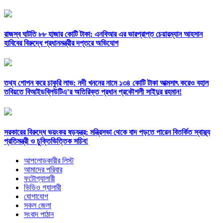
রাজস্ব ঘাটতি ৮৮ হাজার কোটি টাকা: এনবিআর এর ভারপ্রাপ্ত চেয়ারম্যান আহসান
হাবিবের বিরুদ্ধে প্রধানমন্ত্রীর দপ্তরে অভিযোগ
তথ্য গোপন করে চাকুরি লাভ: নদী খননের নামে ১৩৪ কোটি টাকা আত্মসাৎ করেও বহাল
তবিয়তে বিআইডব্লিউটিএ’র অতিরিক্ত প্রধান প্রকৌশলী সাইদুর রহমান!
সরকারের বিরুদ্ধে ভয়ংকর ষড়যন্ত্র: মন্ত্রিসভা থেকে বাদ পড়তে পারেন বিতর্কিত স্বাস্থ্য
প্রতিমন্ত্রী ও চুক্তিভিত্তিক সচিব!
আপলোডকারীর লিস্ট
আমাদের পরিবার
ফটোগ্যালারী
ভিডিও গ্যালারী
যোগাযোগ
সকল জেলা
সংবাদ পাঠান