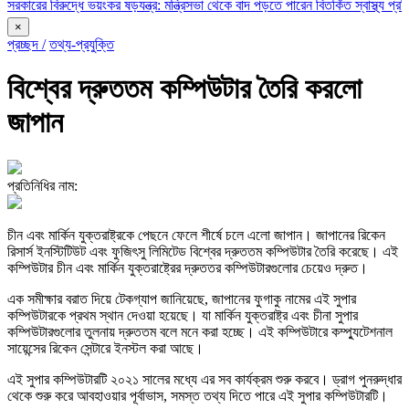
র বিরুদ্ধে ভয়ংকর ষড়যন্ত্র: মন্ত্রিসভা থেকে বাদ পড়তে পারেন বিতর্কিত স্বাস্থ্য প্রতিমন্ত্রী
×
প্রচ্ছদ /
তথ্য-প্রযুক্তি
বিশ্বের দ্রুততম কম্পিউটার তৈরি করলো
জাপান
প্রতিনিধির নাম:
চীন এবং মার্কিন যুক্তরাষ্ট্রকে পেছনে ফেলে শীর্ষে চলে এলো জাপান। জাপানের রিকেন
রিসার্স ইনস্টিটিউট এবং ফুজিৎসু লিমিটেড বিশ্বের দ্রুততম কম্পিউটার তৈরি করেছে। এই
কম্পিউটার চীন এবং মার্কিন যুক্তরাষ্ট্রের দ্রুততর কম্পিউটারগুলোর চেয়েও দ্রুত।
এক সমীক্ষার বরাত দিয়ে টেকগ্যাপ জানিয়েছে, জাপানের ফুগাকু নামের এই সুপার
কম্পিউটারকে প্রথম স্থান দেওয়া হয়েছে। যা মার্কিন যুক্তরাষ্ট্র এবং চীনা সুপার
কম্পিউটারগুলোর তুলনায় দ্রুততম বলে মনে করা হচ্ছে। এই কম্পিউটারে কম্প্যুটেশনাল
সায়েন্সের রিকেন সেন্টারে ইনস্টল করা আছে।
এই সুপার কম্পিউটারটি ২০২১ সালের মধ্যে এর সব কার্যক্রম শুরু করবে। ড্রাগ পুনরুদ্ধার
থেকে শুরু করে আবহাওয়ার পূর্বাভাস, সমস্ত তথ্য দিতে পারে এই সুপার কম্পিউটারটি।