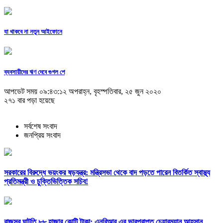
যা থাকবে না নতুন আইফোনে
ব্যবসায়ীদের ঋণ দেবে গুগল পে
আপডেট সময় ০৯:৪৩:১২ অপরাহ্ন, বৃহস্পতিবার, ২৫ জুন ২০২০
২৭১ বার পড়া হয়েছে
সর্বশেষ সংবাদ
জনপ্রিয় সংবাদ
সরকারের বিরুদ্ধে ভয়ংকর ষড়যন্ত্র: মন্ত্রিসভা থেকে বাদ পড়তে পারেন বিতর্কিত স্বাস্থ্য
প্রতিমন্ত্রী ও চুক্তিভিত্তিক সচিব!
রাজস্ব ঘাটতি ৮৮ হাজার কোটি টাকা: এনবিআর এর ভারপ্রাপ্ত চেয়ারম্যান আহসান