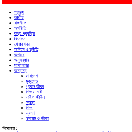
প্রচ্ছদ
জাতীয়
রাজনীতি
অর্থনীতি
তথ্য-প্রযুক্তি
বিনোদন
খেলার খবর
অনিয়ম ও দুর্নীতি
অপরাধ
অনুসন্ধান
সাক্ষাৎকার
অন্যান্য
সারাদেশ
মুক্তমত
প্রবাস জীবন
শিশু ও নারী
লাইফ স্টাইল
স্বাস্থ্য
শিক্ষা
ভ্রমণ
ইসলাম ও জীবন
শিরোনাম :