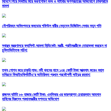
বিদেশে গিয়ে দ্বিতীয় বিয়ে ভরণপোষণ বন্ধ ও সাইবার অপপ্রচারের অভিযোগে চট্রগ্রামে
মামলা
নৌপরিবহন অধিদপ্তরে কমডোর শফিউল বারীর নেতৃত্বে ডিজিটাল সেবায় নতুন গতি
স্বাস্থ্য মন্ত্রণালয়ে ফ্যাসিস্ট-আমলা সিন্ডিকেট: মন্ত্রী, প্রতিমন্ত্রীকে তোয়াক্কা করছেন না
চুক্তিভিত্তিক সচিব!
তথ্য গোপন করে চাকুরি লাভ: নদী খননের নামে ১৩৪ কোটি টাকা আত্মসাৎ করেও বহাল
তবিয়তে বিআইডব্লিউটিএ’র অতিরিক্ত প্রধান প্রকৌশলী সাইদুর রহমান!
রাজস্ব ঘাটতি ৮৮ হাজার কোটি টাকা: এনবিআর এর ভারপ্রাপ্ত চেয়ারম্যান আহসান
হাবিবের বিরুদ্ধে প্রধানমন্ত্রীর দপ্তরে অভিযোগ