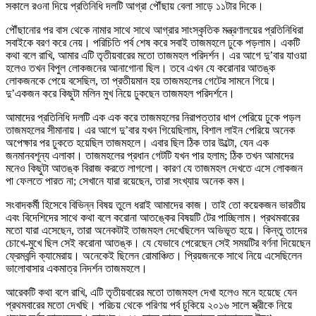
সকালে রওনা দিয়ে প্রতিনিধি দলটি আগ্রা পৌঁছায় বেলা সাড়ে ১১টার দিকে।
পৌঁছানোর পর বাস থেকে নামার সাথে সাথে আগ্রার সাংস্কৃতিক মন্ত্রণালয়ের প্রতিনিধিরা
সবাইকে বরণ করে নেয়। পরিচিতি পর্ব শেষ করে সবাই তাজমহলে ঢুকে পড়লাম। একটি
কথা বলে রাখি, আমার এটি তৃতীয়বারের মতো তাজমহল পরিদর্শন। এর আগে দু’বার যাওয়া
হলেও তখন বিপুল লোকজনের আনাগোনা ছিল। তবে এখন যে করোনার আতঙ্ক
লোকজনকে পেয়ে বসেছিল, তা প্রতীয়মান হয় তাজমহলের গেটের সামনে গিয়ে।
দু’একজন করে কিছুটা মলিন মুখ নিয়ে ঢুকছেন তাজমহল পরিদর্শনে।
আমাদের প্রতিনিধি দলটি এক এক করে তাজমহলের নিরাপত্তার ধাপ পেরিয়ে ঢুকে পড়ল
তাজমহলের সীমানায়। এর আগে দু’বার যখন গিয়েছিলাম, বিশাল লাইন পেরিয়ে অনেক
অপেক্ষার পর ঢুকতে হয়েছিল তাজমহলে। এবার ছিল ঠিক তার উল্টো, যেন এক
জনমানবশূন্য এলাকা। তাজমহলের প্রধান গেটটি যখন পার হলাম; ঠিক তখন আমাদের
মনেও কিছুটা আতঙ্ক বিরাজ করতে লাগলো। কারণ যে তাজমহল দেখতে এসে লোকজন
পা ফেলতে পারত না; সেখানে যারা রয়েছেন, তারা সংখ্যায় অনেক কম।
সংবাদকর্মী হিসেবে বিভিন্ন বিষয় তুলে ধরাই আমাদের কাজ। তাই তো কয়েকজন ভারতীয়
এবং বিদেশিদের সাথে কথা বলে করোনা আতঙ্কের বিষয়টি টের পাচ্ছিলাম। প্রথমবারের
মতো যারা এসেছেন, তারা অনেকটাই তাজমহল দেখেছিলেন অভিভূত হয়ে। কিন্তু তাদের
চোখে-মুখে ছিল সেই করোনা আতঙ্ক। যে যেভাবে পেরেছেন সেই সময়টির বর্ণনা দিয়েছেন
ফ্রেমবন্দি ক্যামেরায়। অনেকেই ছিলেন রোমাঞ্চিত। প্রিয়জনকে সাথে নিয়ে এসেছিলেন
ভালোবাসার একমাত্র নিদর্শন তাজমহলে।
আরেকটি কথা বলে রাখি, এটি তৃতীয়বারের মতো তাজমহল দেখা হলেও মনে হয়েছে যেন
প্রথমবারের মতো দেখছি। পরিচয় থেকে পরিণয় পর্ব চুকিয়ে ২০১৬ সালে স্ত্রীকে নিয়ে