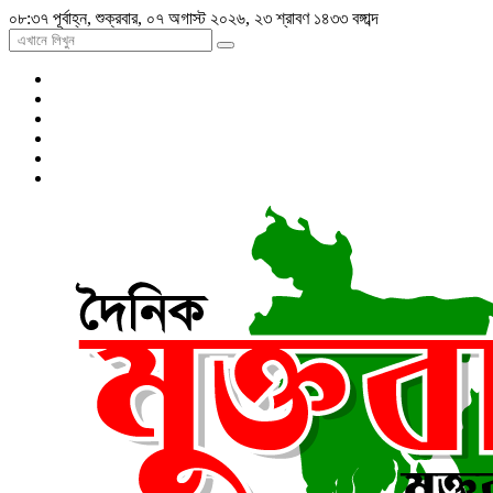
০৮:৩৭ পূর্বাহ্ন, শুক্রবার, ০৭ অগাস্ট ২০২৬, ২৩ শ্রাবণ ১৪৩৩ বঙ্গাব্দ