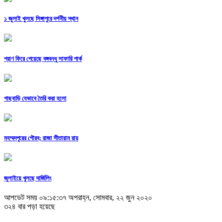
১ জুলাই খুলছে সিঙ্গাপুরে দর্শনীয় স্থান
প্রাণ ফিরে পেয়েছে বঙ্গবন্ধু সাফারি পার্ক
গাছবাড়ি যেভাবে তৈরি করা হলো
মহম্মদপুরের গৌরব; রাজা সীতারাম রায়
জুলাইয়ে খুলছে দার্জিলিং
আপডেট সময় ০৯:১৫:৩৭ অপরাহ্ন, সোমবার, ২২ জুন ২০২০
৩২৪ বার পড়া হয়েছে