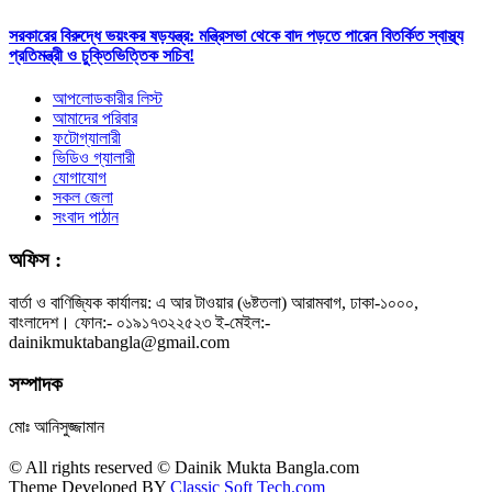
সরকারের বিরুদ্ধে ভয়ংকর ষড়যন্ত্র: মন্ত্রিসভা থেকে বাদ পড়তে পারেন বিতর্কিত স্বাস্থ্য
প্রতিমন্ত্রী ও চুক্তিভিত্তিক সচিব!
আপলোডকারীর লিস্ট
আমাদের পরিবার
ফটোগ্যালারী
ভিডিও গ্যালারী
যোগাযোগ
সকল জেলা
সংবাদ পাঠান
অফিস :
বার্তা ও বাণিজ্যিক কার্যালয়: এ আর টাওয়ার (৬ষ্টতলা) আরামবাগ, ঢাকা-১০০০,
বাংলাদেশ। ফোন:- ০১৯১৭৩২২৫২৩ ই-মেইল:-
dainikmuktabangla@gmail.com
সম্পাদক
মোঃ আনিসুজ্জামান
© All rights reserved © Dainik Mukta Bangla.com
Theme Developed BY
Classic Soft Tech.com