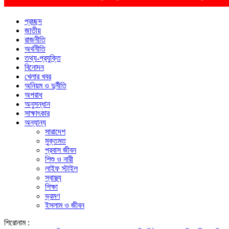
প্রচ্ছদ
জাতীয়
রাজনীতি
অর্থনীতি
তথ্য-প্রযুক্তি
বিনোদন
খেলার খবর
অনিয়ম ও দুর্নীতি
অপরাধ
অনুসন্ধান
সাক্ষাৎকার
অন্যান্য
সারাদেশ
মুক্তমত
প্রবাস জীবন
শিশু ও নারী
লাইফ স্টাইল
স্বাস্থ্য
শিক্ষা
ভ্রমণ
ইসলাম ও জীবন
শিরোনাম :