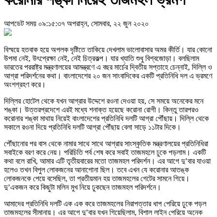
আপডেট সময় ০৯:১৫:৩৭ অপরাহ্ন, সোমবার, ২২ জুন ২০২০
বিস্ময়ে হতবাক হয়ে অপলক দৃষ্টিতে তাকিয়ে দেখলাম ভালোবাসার অমর কীর্তি। যার কোনো
উপমা নেই, উৎপ্রেক্ষা নেই, নেই চিত্রকল্প। যার খ্যাতি শুধু বিশ্বজোড়া। বলছিলাম
ভারতের পররাষ্ট্র মন্ত্রণালয়ের আমন্ত্রণে এ বছর মার্চের দ্বিতীয় সপ্তাহে চেন্নাই, দিল্লি ও
আগ্রা পরিদর্শনের কথা। বাংলাদেশের ২০ জন সাংবাদিকের একটি প্রতিনিধি দল এ ভ্রমণে
অংশগ্রহণ করে।
দিল্লির হোটেল থেকে যখন আগ্রার উদ্দেশে রওনা দেওয়া হয়, সে সময়ে অনেকের মনে
শঙ্কা। উত্তরপ্রদেশে এরই মধ্যে শনাক্ত হয়েছে করোনা রোগী। কিন্তু তারপরও
করোনার শঙ্কা মাথায় নিয়েই বাংলাদেশের প্রতিনিধি দলটি আগ্রা পৌঁছায়। দিল্লি থেকে
সকালে রওনা দিয়ে প্রতিনিধি দলটি আগ্রা পৌঁছায় বেলা সাড়ে ১১টার দিকে।
পৌঁছানোর পর বাস থেকে নামার সাথে সাথে আগ্রার সাংস্কৃতিক মন্ত্রণালয়ের প্রতিনিধিরা
সবাইকে বরণ করে নেয়। পরিচিতি পর্ব শেষ করে সবাই তাজমহলে ঢুকে পড়লাম। একটি
কথা বলে রাখি, আমার এটি তৃতীয়বারের মতো তাজমহল পরিদর্শন। এর আগে দু’বার যাওয়া
হলেও তখন বিপুল লোকজনের আনাগোনা ছিল। তবে এখন যে করোনার আতঙ্ক
লোকজনকে পেয়ে বসেছিল, তা প্রতীয়মান হয় তাজমহলের গেটের সামনে গিয়ে।
দু’একজন করে কিছুটা মলিন মুখ নিয়ে ঢুকছেন তাজমহল পরিদর্শনে।
আমাদের প্রতিনিধি দলটি এক এক করে তাজমহলের নিরাপত্তার ধাপ পেরিয়ে ঢুকে পড়ল
তাজমহলের সীমানায়। এর আগে দু’বার যখন গিয়েছিলাম, বিশাল লাইন পেরিয়ে অনেক