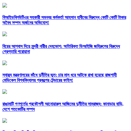
বিআইডব্লিউটিএর সহকারী সমন্বয় কর্মকর্তা আহসান হাবীবের বিরুদ্ধে কোটি কোটি টাকার
অবৈধ সম্পদ অর্জনের অভিযোগ!
বিয়ের আশ্বাস দিয়ে সুন্দরী নরিীর দেহভোগ: অতিরিক্ত ডিআইজি জহিরুলের বিরুদ্ধে
গ্রেপ্তারি পরোয়ানা
স্বাস্থ্য মন্ত্রণালয়ের কাঁধে দুর্নীতির ভুত: চার মাস ধরে আটকে রাখা হয়েছে রাজশাহী
মেডিকেল বিশ্ববিদ্যালয় প্রকল্পের টেন্ডারের ফাইল!
রাঙামাটি গণপূর্তের প্রকৌশলী আনোয়ারুল আজিমের দুর্নীতির সাম্রাজ্য: কানাডায় বাড়ি,
দেশে শতকোটির সম্পদ