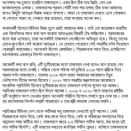
অপেক্ষার পর ঢুকতে হয়েছিল তাজমহলে। এবার ছিল ঠিক তার উল্টো, যেন এক
জনমানবশূন্য এলাকা। তাজমহলের প্রধান গেটটি যখন পার হলাম; ঠিক তখন আমাদের
মনেও কিছুটা আতঙ্ক বিরাজ করতে লাগলো। কারণ যে তাজমহল দেখতে এসে লোকজন
পা ফেলতে পারত না; সেখানে যারা রয়েছেন, তারা সংখ্যায় অনেক কম।
সংবাদকর্মী হিসেবে বিভিন্ন বিষয় তুলে ধরাই আমাদের কাজ। তাই তো কয়েকজন ভারতীয়
এবং বিদেশিদের সাথে কথা বলে করোনা আতঙ্কের বিষয়টি টের পাচ্ছিলাম। প্রথমবারের
মতো যারা এসেছেন, তারা অনেকটাই তাজমহল দেখেছিলেন অভিভূত হয়ে। কিন্তু তাদের
চোখে-মুখে ছিল সেই করোনা আতঙ্ক। যে যেভাবে পেরেছেন সেই সময়টির বর্ণনা দিয়েছেন
ফ্রেমবন্দি ক্যামেরায়। অনেকেই ছিলেন রোমাঞ্চিত। প্রিয়জনকে সাথে নিয়ে এসেছিলেন
ভালোবাসার একমাত্র নিদর্শন তাজমহলে।
আরেকটি কথা বলে রাখি, এটি তৃতীয়বারের মতো তাজমহল দেখা হলেও মনে হয়েছে যেন
প্রথমবারের মতো দেখছি। পরিচয় থেকে পরিণয় পর্ব চুকিয়ে ২০১৬ সালে স্ত্রীকে নিয়ে
প্রথম দর্শন তাজমহলে। তারপর ২০১৯ সালে ভারত সরকারের আয়োজনে ইয়ুথ
ডেলিগেশন টিমের সদস্য হিসেবে। ২০২০ সালে পররাষ্ট্র মন্ত্রণালয়ের আয়োজনে
সাংবাদিক প্রতিনিধি হিসেবে তৃতীয়বারের মতো তাজমহল দর্শনের সুযোগ হয় আমার।
প্রতিবার তাজমহল দর্শনে ছিল ভিন্ন আমেজ। ২০১৯ ও ২০২০ সালে ভারতের রাষ্ট্রীয়
দুটি অনুষ্ঠানে অংশ নেওয়ার সুবাদে অনেকটা পরিচিত হিসেবে সেখানে ঘুরে দেখা হয়। দেখা
হয় ভালোবাসার নিদর্শন সম্রাট শাহজাহান ও তার স্ত্রী মমতাজ বেগমের সমাধি।
প্রতিবছর বিভিন্ন দেশ থেকে পর্যটকরা শুধু তাজমহল দেখতেই ছুটে আসেন। কেউ
প্রিয়জনকে সাথে নিয়ে, কেউ বাবা-মাকে সাথে নিয়ে, কেউ বা পরিবারের সদস্যদের নিয়ে
আনন্দঘন সময় কাটিয়ে যান। তাজমহলে বছরে ২-৩ মিলিয়ন পর্যটক আসে, যার মধ্যে দুই
লাখ পর্যটক বিদেশি। এটি ভারতের সবচেয়ে জনপ্রিয় পর্যটন কেন্দ্র। বর্তমানে তাজমহলকে