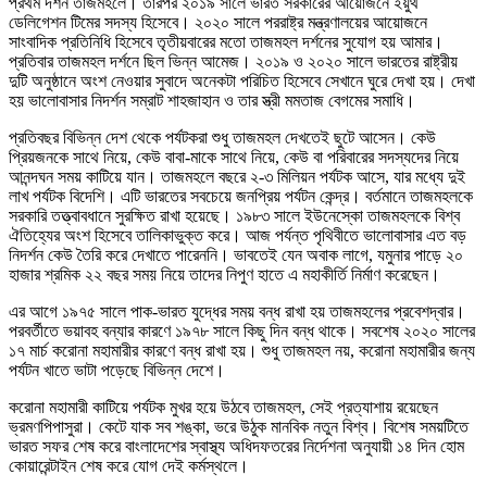
প্রথম দর্শন তাজমহলে। তারপর ২০১৯ সালে ভারত সরকারের আয়োজনে ইয়ুথ
ডেলিগেশন টিমের সদস্য হিসেবে। ২০২০ সালে পররাষ্ট্র মন্ত্রণালয়ের আয়োজনে
সাংবাদিক প্রতিনিধি হিসেবে তৃতীয়বারের মতো তাজমহল দর্শনের সুযোগ হয় আমার।
প্রতিবার তাজমহল দর্শনে ছিল ভিন্ন আমেজ। ২০১৯ ও ২০২০ সালে ভারতের রাষ্ট্রীয়
দুটি অনুষ্ঠানে অংশ নেওয়ার সুবাদে অনেকটা পরিচিত হিসেবে সেখানে ঘুরে দেখা হয়। দেখা
হয় ভালোবাসার নিদর্শন সম্রাট শাহজাহান ও তার স্ত্রী মমতাজ বেগমের সমাধি।
প্রতিবছর বিভিন্ন দেশ থেকে পর্যটকরা শুধু তাজমহল দেখতেই ছুটে আসেন। কেউ
প্রিয়জনকে সাথে নিয়ে, কেউ বাবা-মাকে সাথে নিয়ে, কেউ বা পরিবারের সদস্যদের নিয়ে
আনন্দঘন সময় কাটিয়ে যান। তাজমহলে বছরে ২-৩ মিলিয়ন পর্যটক আসে, যার মধ্যে দুই
লাখ পর্যটক বিদেশি। এটি ভারতের সবচেয়ে জনপ্রিয় পর্যটন কেন্দ্র। বর্তমানে তাজমহলকে
সরকারি তত্ত্বাবধানে সুরক্ষিত রাখা হয়েছে। ১৯৮৩ সালে ইউনেস্কো তাজমহলকে বিশ্ব
ঐতিহ্যের অংশ হিসেবে তালিকাভুক্ত করে। আজ পর্যন্ত পৃথিবীতে ভালোবাসার এত বড়
নিদর্শন কেউ তৈরি করে দেখাতে পারেননি। ভাবতেই যেন অবাক লাগে, যমুনার পাড়ে ২০
হাজার শ্রমিক ২২ বছর সময় নিয়ে তাদের নিপুণ হাতে এ মহাকীর্তি নির্মাণ করেছেন।
এর আগে ১৯৭৫ সালে পাক-ভারত যুদ্ধের সময় বন্ধ রাখা হয় তাজমহলের প্রবেশদ্বার।
পরবর্তীতে ভয়াবহ বন্যার কারণে ১৯৭৮ সালে কিছু দিন বন্ধ থাকে। সবশেষ ২০২০ সালের
১৭ মার্চ করোনা মহামারীর কারণে বন্ধ রাখা হয়। শুধু তাজমহল নয়, করোনা মহামারীর জন্য
পর্যটন খাতে ভাটা পড়েছে বিভিন্ন দেশে।
করোনা মহামারী কাটিয়ে পর্যটক মুখর হয়ে উঠবে তাজমহল, সেই প্রত্যাশায় রয়েছেন
ভ্রমণপিপাসুরা। কেটে যাক সব শঙ্কা, ভরে উঠুক মানবিক নতুন বিশ্ব। বিশেষ সময়টিতে
ভারত সফর শেষ করে বাংলাদেশের স্বাস্থ্য অধিদফতরের নির্দেশনা অনুযায়ী ১৪ দিন হোম
কোয়ারেন্টাইন শেষ করে যোগ দেই কর্মস্থলে।