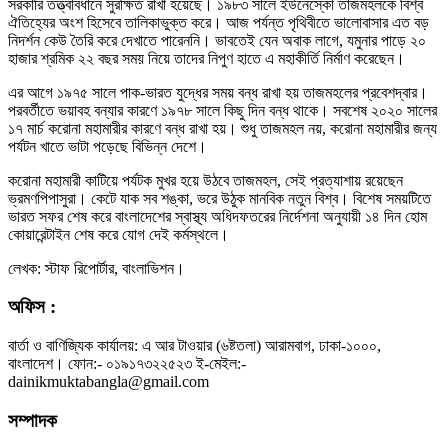
সরকারি তত্ত্বাবধানে সুরক্ষিত রাখা হয়েছে। ১৯৮৩ সালে ইউনেস্কো তাজমহলকে বিশ্ব
ঐতিহ্যের অংশ হিসেবে তালিকাভুক্ত করে। আজ পর্যন্ত পৃথিবীতে ভালোবাসার এত বড়
নিদর্শন কেউ তৈরি করে দেখাতে পারেননি। ভাবতেই যেন অবাক লাগে, যমুনার পাড়ে ২০
হাজার শ্রমিক ২২ বছর সময় নিয়ে তাদের নিপুণ হাতে এ মহাকীর্তি নির্মাণ করেছেন।
এর আগে ১৯৭৫ সালে পাক-ভারত যুদ্ধের সময় বন্ধ রাখা হয় তাজমহলের প্রবেশদ্বার।
পরবর্তীতে ভয়াবহ বন্যার কারণে ১৯৭৮ সালে কিছু দিন বন্ধ থাকে। সবশেষ ২০২০ সালের
১৭ মার্চ করোনা মহামারীর কারণে বন্ধ রাখা হয়। শুধু তাজমহল নয়, করোনা মহামারীর জন্য
পর্যটন খাতে ভাটা পড়েছে বিভিন্ন দেশে।
করোনা মহামারী কাটিয়ে পর্যটক মুখর হয়ে উঠবে তাজমহল, সেই প্রত্যাশায় রয়েছেন
ভ্রমণপিপাসুরা। কেটে যাক সব শঙ্কা, ভরে উঠুক মানবিক নতুন বিশ্ব। বিশেষ সময়টিতে
ভারত সফর শেষ করে বাংলাদেশের স্বাস্থ্য অধিদফতরের নির্দেশনা অনুযায়ী ১৪ দিন হোম
কোয়ারেন্টাইন শেষ করে যোগ দেই কর্মস্থলে।
লেখক: স্টাফ রিপোর্টার, বাংলাভিশন।
অফিস :
বার্তা ও বাণিজ্যিক কার্যালয়: এ আর টাওয়ার (৬ষ্টতলা) আরামবাগ, ঢাকা-১০০০,
বাংলাদেশ। ফোন:- ০১৯১৭৩২২৫২৩ ই-মেইল:-
dainikmuktabangla@gmail.com
সম্পাদক