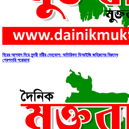
বিয়ের আশ্বাস দিয়ে সুন্দরী নরিীর দেহভোগ: অতিরিক্ত ডিআইজি জহিরুলের বিরুদ্ধে
গ্রেপ্তারি পরোয়ানা