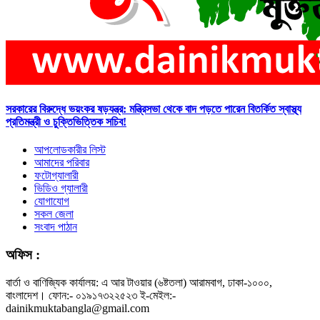
সরকারের বিরুদ্ধে ভয়ংকর ষড়যন্ত্র: মন্ত্রিসভা থেকে বাদ পড়তে পারেন বিতর্কিত স্বাস্থ্য
প্রতিমন্ত্রী ও চুক্তিভিত্তিক সচিব!
আপলোডকারীর লিস্ট
আমাদের পরিবার
ফটোগ্যালারী
ভিডিও গ্যালারী
যোগাযোগ
সকল জেলা
সংবাদ পাঠান
অফিস :
বার্তা ও বাণিজ্যিক কার্যালয়: এ আর টাওয়ার (৬ষ্টতলা) আরামবাগ, ঢাকা-১০০০,
বাংলাদেশ। ফোন:- ০১৯১৭৩২২৫২৩ ই-মেইল:-
dainikmuktabangla@gmail.com