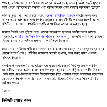
গেলো, তামিমের মা নুসরাত ইকবালও করোনা আক্রান্ত হয়েছেন। অন্য একটি সূত্রে
জানা গেছে, নাফিসের দুই সন্তান এবং বাড়ির কাজের মেয়ে করোনা আক্রান্ত হয়েছেন।
আজ দুপুরের পরই খবর ছড়িয়ে পড়ে,
করোনা আক্রান্ত হয়েছেন
জাতীয় দলের সদ্য
সাবেক হওয়া অধিনায়ক মাশরাফি বিন মর্তুজা। করোনা টেস্টের পর আজ রিপোর্ট আসে
পজিটিভ। এর আগে মাশরাফির শাশুড়ি ও শ্যালিকা করোনা আক্রান্ত হন।
সন্ধ্যার দিকেই খবর ছড়িয়ে পড়ে, করোনা আক্রান্ত হয়েছেন জাতীয় দলের আরেক
ক্রিকেটার,
বাঁ-হাতি অর্থোডক্স স্পিনার নাজমুল ইসলাম অপু
। মাশরাফি এবং অপু, দু’জনই
নিজের বাসায় হোম আইসোলেশনে থেকে চিকিৎসা নিচ্ছেন।
জানা গেছে, তামিমের পরিবেরর সদস্যদের যারা করোনা আক্রান্ত, তাদের জ্বর ছাড়া অন্য
কোনো উপসর্গ নেই। শারীরিক অবস্থার উন্নতি হওয়ায়, তারা সবাই বাসায় থেকেই
চিকিৎসা নিচ্ছেন।
বাংলাদেশে করোনাভাইরাসের তাণ্ডব শুরু হওয়ার পর থেকেই বিভিন্ন জনকে আর্থিক
সহযোগিতা সহ নানাভাবে করোনায় ক্ষতিগ্রস্থ মানুষের পাশে দাঁড়িয়েছেন তামিম ইকবাল।
একই সঙ্গে দেশ-বিদেশের তারকা ক্রিকেটারদের নিয়ে ফেসবুক লাইভ আয়োজন করে সাড়া
ফেলে দেন ঈদ-উল আজহার আগে। এবার তার পরিবারেই থাবা বসিয়ে দিল প্রাণঘাতি
ভাইরাস করোনা।
ট্যাগস :
নিউজটি শেয়ার করুন