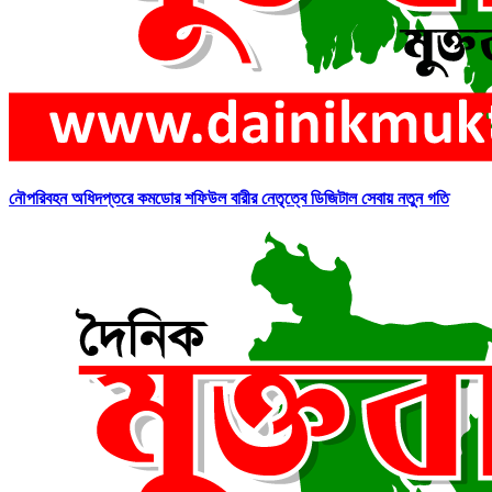
নৌপরিবহন অধিদপ্তরে কমডোর শফিউল বারীর নেতৃত্বে ডিজিটাল সেবায় নতুন গতি