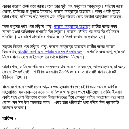
এরপর করোনা টেস্ট করে জানা গেলো তার স্ত্রী এবং সন্তানও আক্রান্ত। সর্বশেষ জানা
গেলো, তামিমের মা নুসরাত ইকবালও করোনা আক্রান্ত হয়েছেন। অন্য একটি সূত্রে
জানা গেছে, নাফিসের দুই সন্তান এবং বাড়ির কাজের মেয়ে করোনা আক্রান্ত হয়েছেন।
আজ দুপুরের পরই খবর ছড়িয়ে পড়ে,
করোনা আক্রান্ত হয়েছেন
জাতীয় দলের সদ্য
সাবেক হওয়া অধিনায়ক মাশরাফি বিন মর্তুজা। করোনা টেস্টের পর আজ রিপোর্ট আসে
পজিটিভ। এর আগে মাশরাফির শাশুড়ি ও শ্যালিকা করোনা আক্রান্ত হন।
সন্ধ্যার দিকেই খবর ছড়িয়ে পড়ে, করোনা আক্রান্ত হয়েছেন জাতীয় দলের আরেক
ক্রিকেটার,
বাঁ-হাতি অর্থোডক্স স্পিনার নাজমুল ইসলাম অপু
। মাশরাফি এবং অপু, দু’জনই
নিজের বাসায় হোম আইসোলেশনে থেকে চিকিৎসা নিচ্ছেন।
জানা গেছে, তামিমের পরিবেরর সদস্যদের যারা করোনা আক্রান্ত, তাদের জ্বর ছাড়া অন্য
কোনো উপসর্গ নেই। শারীরিক অবস্থার উন্নতি হওয়ায়, তারা সবাই বাসায় থেকেই
চিকিৎসা নিচ্ছেন।
বাংলাদেশে করোনাভাইরাসের তাণ্ডব শুরু হওয়ার পর থেকেই বিভিন্ন জনকে আর্থিক
সহযোগিতা সহ নানাভাবে করোনায় ক্ষতিগ্রস্থ মানুষের পাশে দাঁড়িয়েছেন তামিম ইকবাল।
একই সঙ্গে দেশ-বিদেশের তারকা ক্রিকেটারদের নিয়ে ফেসবুক লাইভ আয়োজন করে সাড়া
ফেলে দেন ঈদ-উল আজহার আগে। এবার তার পরিবারেই থাবা বসিয়ে দিল প্রাণঘাতি
ভাইরাস করোনা।
অফিস :