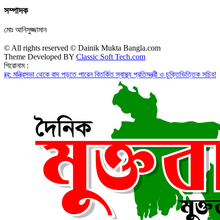
সম্পাদক
মোঃ আনিসুজ্জামান
© All rights reserved © Dainik Mukta Bangla.com
Theme Developed BY
Classic Soft Tech.com
শিরোনাম :
সভা থেকে বাদ পড়তে পারেন বিতর্কিত স্বাস্থ্য প্রতিমন্ত্রী ও চুক্তিভিত্তিক সচিব!
রাজস্ব ঘাটত