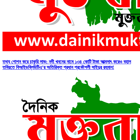
তথ্য গোপন করে চাকুরি লাভ: নদী খননের নামে ১৩৪ কোটি টাকা আত্মসাৎ করেও বহাল
তবিয়তে বিআইডব্লিউটিএ’র অতিরিক্ত প্রধান প্রকৌশলী সাইদুর রহমান!