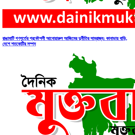
রাঙামাটি গণপূর্তের প্রকৌশলী আনোয়ারুল আজিমের দুর্নীতির সাম্রাজ্য: কানাডায় বাড়ি,
দেশে শতকোটির সম্পদ