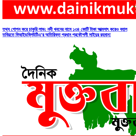
তথ্য গোপন করে চাকুরি লাভ: নদী খননের নামে ১৩৪ কোটি টাকা আত্মসাৎ করেও বহাল
তবিয়তে বিআইডব্লিউটিএ’র অতিরিক্ত প্রধান প্রকৌশলী সাইদুর রহমান!