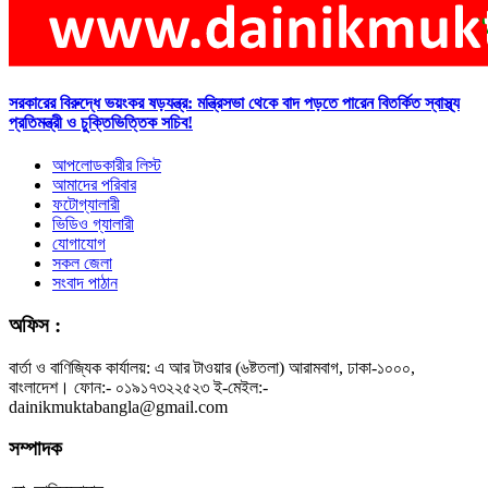
সরকারের বিরুদ্ধে ভয়ংকর ষড়যন্ত্র: মন্ত্রিসভা থেকে বাদ পড়তে পারেন বিতর্কিত স্বাস্থ্য
প্রতিমন্ত্রী ও চুক্তিভিত্তিক সচিব!
আপলোডকারীর লিস্ট
আমাদের পরিবার
ফটোগ্যালারী
ভিডিও গ্যালারী
যোগাযোগ
সকল জেলা
সংবাদ পাঠান
অফিস :
বার্তা ও বাণিজ্যিক কার্যালয়: এ আর টাওয়ার (৬ষ্টতলা) আরামবাগ, ঢাকা-১০০০,
বাংলাদেশ। ফোন:- ০১৯১৭৩২২৫২৩ ই-মেইল:-
dainikmuktabangla@gmail.com
সম্পাদক