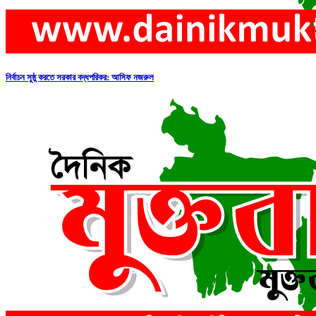
নির্বাচন সুষ্ঠু করতে সরকার বদ্ধপরিকর: আসিফ নজরুল