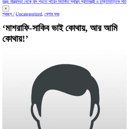
রিসভা থেকে বাদ পড়তে পারেন বিতর্কিত স্বাস্থ্য প্রতিমন্ত্রী ও চুক্তিভিত্তিক সচিব!
রাজস্ব ঘা
×
প্রচ্ছদ /
Uncategorized
,
খেলার খবর
‘মাশরাফি-সাকিব ভাই কোথায়, আর আমি
কোথায়!’