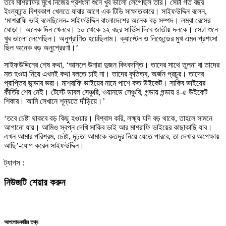
তবে মাশরাফির মুখে নিজের প্রশংসা শুনে খুব ভালো লেগেছিল তার। সেটা গত বছর
ইংল্যান্ডে বিশ্বকাপ খেলতে যাবার আগে এক টিভি সাক্ষাতকারে। সাইফউদ্দিন বলেন,
‘মাশরাফি ভাই বলেছিলেন- সাইফউদ্দিন বাংলাদেশের অনেক বড় সম্পদ। লম্বা রেসের
ঘোড়া। অনেক দিন খেলবে। ১০ থেকে ১২ বছর সার্ভিস দিবে জাতীয় দলকে। সেটা শুনে
খুব ভালো লেগেছিল। অনুপ্রাণিত হয়েছিলাম। ক্যাপ্টেন ও লিজেন্ডের মুখ এমন প্রশংসা
ছিল অনেক বড় অনুপ্রেরণা।’
সাইফউদ্দিনের শেষ কথা, ‘আসলে উনারা দুজন কিংবদন্তি। তাদের সাথে তুলনা বা তাদের
মত হওয়া নিয়ে এখনই কথা বলতে চাই না। তাদের কৃতিত্ব, অর্জন প্রচুর। তাদের
প্রাপ্তির ভান্ডার ভরা। মাশরাফি ভাইয়ের নামে পাশে কত উইকেট। সাকিব ভাইয়ের
কীর্তির শেষ নেই। টেস্টে ডাবল সেঞ্চুরি, ওয়ানডে সেঞ্চুরি, গন্ডায় গন্ডায় ৪-৫ উইকেট
শিকার। আমি সেখানে শূন্যতে দাঁড়িয়ে।’
‘তবে চেষ্টা থাকবে বড় কিছু হওয়ার। বিশ্বাস করি, লক্ষ্য যদি বড় থাকে, তাহলে সামনে
আগানো যায়। আমিও স্বপ্ন দেখি সাকিব ভাই আর মাশরাফি ভাইয়ের কাছাকাছি যাব।
এখন আমার পরিশ্রম, চেষ্টা, দৃঢ়তা আমাকে কতদূর নিয়ে যেতে পারবে, তা দেখার অপেক্ষায়
আছি’-যোগ করেন সাইফউদ্দিন।
ট্যাগস :
নিউজটি শেয়ার করুন
আপলোডকারীর তথ্য