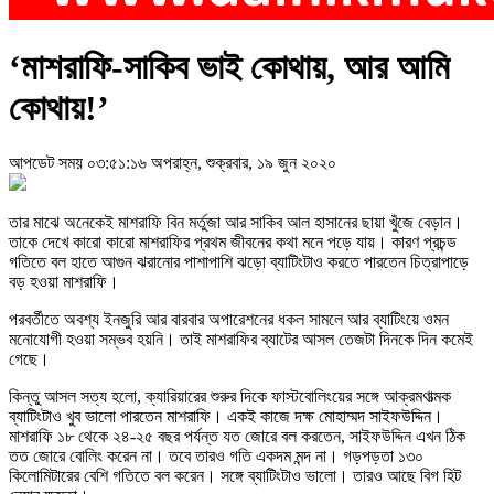
‘মাশরাফি-সাকিব ভাই কোথায়, আর আমি
কোথায়!’
আপডেট সময় ০৩:৫১:১৬ অপরাহ্ন, শুক্রবার, ১৯ জুন ২০২০
তার মাঝে অনেকেই মাশরাফি বিন মর্তুজা আর সাকিব আল হাসানের ছায়া খুঁজে বেড়ান।
তাকে দেখে কারো কারো মাশরাফির প্রথম জীবনের কথা মনে পড়ে যায়। কারণ প্রচন্ড
গতিতে বল হাতে আগুন ঝরানোর পাশাপাশি ঝড়ো ব্যাটিংটাও করতে পারতেন চিত্রাপাড়ে
বড় হওয়া মাশরাফি।
পরবর্তীতে অবশ্য ইনজুরি আর বারবার অপারেশনের ধকল সামলে আর ব্যাটিংয়ে ওমন
মনোযোগী হওয়া সম্ভব হয়নি। তাই মাশরাফির ব্যাটের আসল তেজটা দিনকে দিন কমেই
গেছে।
কিন্তু আসল সত্য হলো, ক্যারিয়ারের শুরুর দিকে ফাস্টবোলিংয়ের সঙ্গে আক্রমণাত্মক
ব্যাটিংটাও খুব ভালো পারতেন মাশরাফি। একই কাজে দক্ষ মোহাম্মদ সাইফউদ্দিন।
মাশরাফি ১৮ থেকে ২৪-২৫ বছর পর্যন্ত যত জোরে বল করতেন, সাইফউদ্দিন এখন ঠিক
তত জোরে বোলিং করেন না। তবে তারও গতি একদম মন্দ না। গড়পড়তা ১৩০
কিলোমিটারের বেশি গতিতে বল করেন। সঙ্গে ব্যাটিংটাও ভালো। তারও আছে বিগ হিট