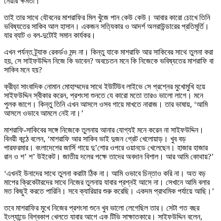
নেয়ার ক্ষমতা।
তাই তার সাথে যৌবনের মাশরাফির মিল খুঁজে পান কেউ কেউ। আবার কারো চোখে তিনি
ভবিষ্যতের সাকিব আল হাসান। একজন সত্যিকার ও আদর্শ অলরাউন্ডারের প্রতিমূর্তি।
যার ব্যাট ও বল-দুটোই সমান কার্যকর।
এখন পর্যন্ত ট্র্যাক রেকর্ডও মন্দ না। কিন্তু যাকে মাশরাফি আর সাকিবের সাথে তুলনা করা
হয়, সে সাইফউদ্দিন নিজে কি ভাবেন? অবচেতন মনে কি নিজেকে ভবিষ্যতের মাশরাফি বা
সাকিব মনে হয়?
ক্রীড়া সাংবাদিক নোমান মোহাম্মদের সাথে ইউটিউব লাইভে সে প্রশ্নের মুখোমুখি হয়ে
সাইফউদ্দিন স্বীকার করেন, প্রশংসা শুনতে যে কারো মতো তারও ভালো লাগে। মনে
পুলক জাগে। কিন্তু তিনি এখন আসলে ওসব গায়ে মাখতে নারাজ। তার ভাষায়, ‘আমি
আসলে ওভাবে আমলে নেই না।’
মাশরাফি-সাকিবের সঙ্গে নিজেকে তুলনায় আনার যোগ্যই মনে করেন না সাইফউদ্দিন।
বিনয়ী কন্ঠে বলেন, ‘মাশরাফি আর সাকিব ভাই দুজন গ্রেট খেলোয়াড়। খুব বড়
পারফরমার। বংলাদেশের জার্সি গায়ে দু’শোর ওপরে ওয়ানডে খেলেছেন। হাজার হাজার
রান ও শ’ শ’ উইকেট। জাতীয় দলের পক্ষে তাদের অবদান বিশাল। আর আমি কোথায়?’
‘এখনই উনাদের সাথে তুলনা করাটা ঠিক না। আমি ওভাবে চিন্তাও করি না। অত বড়
মাপের ক্রিকেটারদের সাথে নিজের তুলনায় যাবার প্রশ্নই আসে না। সেখানে আমি বলার
মত কিছুই করতে পারিনি। সবে ক্যারিয়ার শুরু করেছি। একদম প্রাথমিক পর্যায়ে আছি।’
তবে মাশরাফির মুখে নিজের প্রশংসা শুনে খুব ভালো লেগেছিল তার। সেটা গত বছর
ইংল্যান্ডে বিশ্বকাপ খেলতে যাবার আগে এক টিভি সাক্ষাতকারে। সাইফউদ্দিন বলেন,