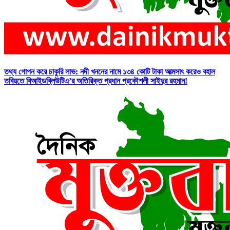
তথ্য গোপন করে চাকুরি লাভ: নদী খননের নামে ১৩৪ কোটি টাকা আত্মসাৎ করেও বহাল
তবিয়তে বিআইডব্লিউটিএ’র অতিরিক্ত প্রধান প্রকৌশলী সাইদুর রহমান!