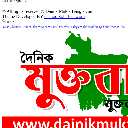
মোঃ আনিসুজ্জামান
© All rights reserved © Dainik Mukta Bangla.com
Theme Developed BY
Classic Soft Tech.com
শিরোনাম :
রিসভা থেকে বাদ পড়তে পারেন বিতর্কিত স্বাস্থ্য প্রতিমন্ত্রী ও চুক্তিভিত্তিক সচিব!
রাজস্ব ঘা