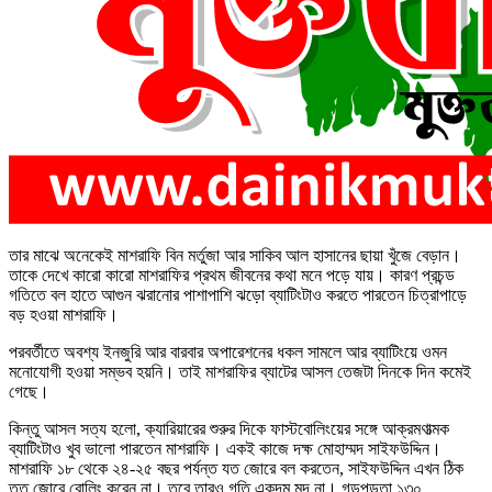
তার মাঝে অনেকেই মাশরাফি বিন মর্তুজা আর সাকিব আল হাসানের ছায়া খুঁজে বেড়ান।
তাকে দেখে কারো কারো মাশরাফির প্রথম জীবনের কথা মনে পড়ে যায়। কারণ প্রচন্ড
গতিতে বল হাতে আগুন ঝরানোর পাশাপাশি ঝড়ো ব্যাটিংটাও করতে পারতেন চিত্রাপাড়ে
বড় হওয়া মাশরাফি।
পরবর্তীতে অবশ্য ইনজুরি আর বারবার অপারেশনের ধকল সামলে আর ব্যাটিংয়ে ওমন
মনোযোগী হওয়া সম্ভব হয়নি। তাই মাশরাফির ব্যাটের আসল তেজটা দিনকে দিন কমেই
গেছে।
কিন্তু আসল সত্য হলো, ক্যারিয়ারের শুরুর দিকে ফাস্টবোলিংয়ের সঙ্গে আক্রমণাত্মক
ব্যাটিংটাও খুব ভালো পারতেন মাশরাফি। একই কাজে দক্ষ মোহাম্মদ সাইফউদ্দিন।
মাশরাফি ১৮ থেকে ২৪-২৫ বছর পর্যন্ত যত জোরে বল করতেন, সাইফউদ্দিন এখন ঠিক
তত জোরে বোলিং করেন না। তবে তারও গতি একদম মন্দ না। গড়পড়তা ১৩০