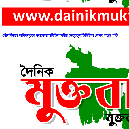
নৌপরিবহন অধিদপ্তরে কমডোর শফিউল বারীর নেতৃত্বে ডিজিটাল সেবায় নতুন গতি