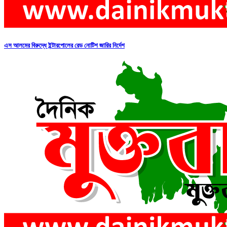
এস আলমের বিরুদ্ধে ইন্টারপোলের রেড নোটিশ জারির নির্দেশ