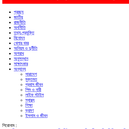
প্রচ্ছদ
জাতীয়
রাজনীতি
অর্থনীতি
তথ্য-প্রযুক্তি
বিনোদন
খেলার খবর
অনিয়ম ও দুর্নীতি
অপরাধ
অনুসন্ধান
সাক্ষাৎকার
অন্যান্য
সারাদেশ
মুক্তমত
প্রবাস জীবন
শিশু ও নারী
লাইফ স্টাইল
স্বাস্থ্য
শিক্ষা
ভ্রমণ
ইসলাম ও জীবন
শিরোনাম :