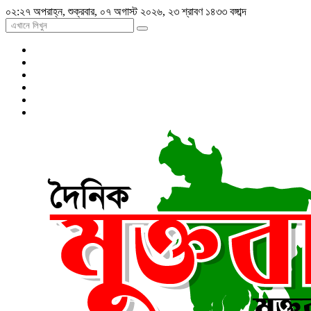
০২:২৭ অপরাহ্ন, শুক্রবার, ০৭ অগাস্ট ২০২৬, ২৩ শ্রাবণ ১৪৩৩ বঙ্গাব্দ