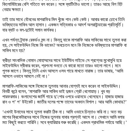
কিলোমিটারের বেশি গতিতে বল করেন। সঙ্গে ব্যাটিংটাও ভালো। তারও আছে বিগ হিট
নেয়ার ক্ষমতা।
তাই তার সাথে যৌবনের মাশরাফির মিল খুঁজে পান কেউ কেউ। আবার কারো চোখে তিনি
ভবিষ্যতের সাকিব আল হাসান। একজন সত্যিকার ও আদর্শ অলরাউন্ডারের প্রতিমূর্তি।
যার ব্যাট ও বল-দুটোই সমান কার্যকর।
এখন পর্যন্ত ট্র্যাক রেকর্ডও মন্দ না। কিন্তু যাকে মাশরাফি আর সাকিবের সাথে তুলনা করা
হয়, সে সাইফউদ্দিন নিজে কি ভাবেন? অবচেতন মনে কি নিজেকে ভবিষ্যতের মাশরাফি বা
সাকিব মনে হয়?
ক্রীড়া সাংবাদিক নোমান মোহাম্মদের সাথে ইউটিউব লাইভে সে প্রশ্নের মুখোমুখি হয়ে
সাইফউদ্দিন স্বীকার করেন, প্রশংসা শুনতে যে কারো মতো তারও ভালো লাগে। মনে
পুলক জাগে। কিন্তু তিনি এখন আসলে ওসব গায়ে মাখতে নারাজ। তার ভাষায়, ‘আমি
আসলে ওভাবে আমলে নেই না।’
মাশরাফি-সাকিবের সঙ্গে নিজেকে তুলনায় আনার যোগ্যই মনে করেন না সাইফউদ্দিন।
বিনয়ী কন্ঠে বলেন, ‘মাশরাফি আর সাকিব ভাই দুজন গ্রেট খেলোয়াড়। খুব বড়
পারফরমার। বংলাদেশের জার্সি গায়ে দু’শোর ওপরে ওয়ানডে খেলেছেন। হাজার হাজার
রান ও শ’ শ’ উইকেট। জাতীয় দলের পক্ষে তাদের অবদান বিশাল। আর আমি কোথায়?’
‘এখনই উনাদের সাথে তুলনা করাটা ঠিক না। আমি ওভাবে চিন্তাও করি না। অত বড়
মাপের ক্রিকেটারদের সাথে নিজের তুলনায় যাবার প্রশ্নই আসে না। সেখানে আমি বলার
মত কিছুই করতে পারিনি। সবে ক্যারিয়ার শুরু করেছি। একদম প্রাথমিক পর্যায়ে আছি।’