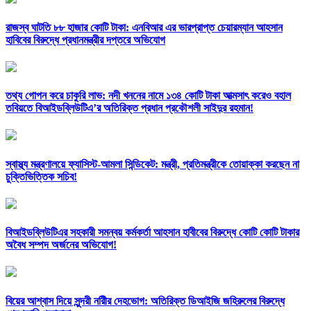
রাজস্ব ঘাটতি ৮৮ হাজার কোটি টাকা: এনবিআর এর ভারপ্রাপ্ত চেয়ারম্যান আহসান
হাবিবের বিরুদ্ধে প্রধানমন্ত্রীর দপ্তরে অভিযোগ
তথ্য গোপন করে চাকুরি লাভ: নদী খননের নামে ১৩৪ কোটি টাকা আত্মসাৎ করেও বহাল
তবিয়তে বিআইডব্লিউটিএ’র অতিরিক্ত প্রধান প্রকৌশলী সাইদুর রহমান!
স্বাস্থ্য মন্ত্রণালয়ে ফ্যাসিস্ট-আমলা সিন্ডিকেট: মন্ত্রী, প্রতিমন্ত্রীকে তোয়াক্কা করছেন না
চুক্তিভিত্তিক সচিব!
বিআইডব্লিউটিএর সহকারী সমন্বয় কর্মকর্তা আহসান হাবীবের বিরুদ্ধে কোটি কোটি টাকার
অবৈধ সম্পদ অর্জনের অভিযোগ!
বিয়ের আশ্বাস দিয়ে সুন্দরী নরিীর দেহভোগ: অতিরিক্ত ডিআইজি জহিরুলের বিরুদ্ধে