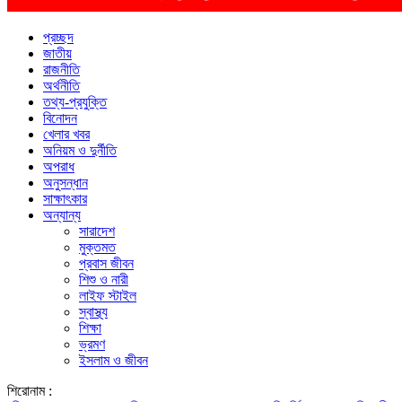
প্রচ্ছদ
জাতীয়
রাজনীতি
অর্থনীতি
তথ্য-প্রযুক্তি
বিনোদন
খেলার খবর
অনিয়ম ও দুর্নীতি
অপরাধ
অনুসন্ধান
সাক্ষাৎকার
অন্যান্য
সারাদেশ
মুক্তমত
প্রবাস জীবন
শিশু ও নারী
লাইফ স্টাইল
স্বাস্থ্য
শিক্ষা
ভ্রমণ
ইসলাম ও জীবন
শিরোনাম :