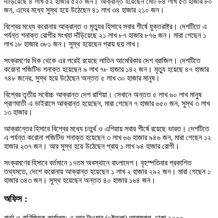
দাঁড়িয়েছে ৪ লাখ ৫২ হাজার ৫২০ জন। আক্রান্ত হয়েছেন মোট ৮৪ লাখ ৫৩ হাজার ৮০
জন, এদের মধ্যে সুস্থ হয়ে উঠেছেন ৪১ লাখ ৩৪ হাজার ২১০ জন।
বিশ্বের মধ্যে করোনায় আক্রান্ত ও মৃত্যুর হিসাবে সবার শীর্ষে যুক্তরাষ্ট্র। দেশটিতে এ
পর্যন্ত শনাক্ত রোগীর সংখ্যা দাঁড়িয়েছে ২১ লাখ ৮৭ হাজার ৮৭৬ জন। মারা গেছেন ১
লাখ ১৮ হাজার ৩৮১ জন। সুস্থ হয়েছেন প্রায় ছয় লাখ।
সংক্রমণের দিক থেকে এর পরেই রয়েছে লাতিন আমেরিকার দেশ ব্রাজিল। দেশটিতে
করোনা পজিটিভ শনাক্ত হয়েছেন ৯ লাখ ৭৮ হাজার ১৪২ জন। মৃত্যু হয়েছে ৪৭ হাজার
৭৪৮ জনের, সুস্থ হয়ে উঠেছেন অন্তত ৫ লাখ ৩০ হাজার মানুষ।
বিশ্বের তৃতীয় সর্বোচ্চ আক্রান্ত দেশ রাশিয়া। সেখানে অন্তত ৫ লাখ ৬০ লাখ মানুষ
প্রাণঘাতী এ ভাইরাসে আক্রান্ত হয়েছেন, মারা গেছেন ৭ হাজার ৬৫০ জন, সুস্থ ৩ লাখ
১৩ হাজার।
আক্রান্তের হিসাবে বিশ্বের মধ্যে চতুর্থ ও এশিয়ায় সবার শীর্ষে রয়েছে ভারত। দেশটিতে
এ পর্যন্ত করোনা পজিটিভ শনাক্ত হয়েছেন ৩ লাখ ৬৬ হাজার ৯৪৬ জন, মারা গেছেন ১২
হাজার ২৩৭ জন। আর সুস্থ হয়ে উঠেছেন প্রায় ১ লাখ ৯৪ হাজার রোগী।
সংক্রমণের হিসাবে বর্তমানে ১৭তম অবস্থানে বাংলাদেশ। বৃহস্পতিবার প্রকাশিত
তথ্যমতে, দেশে করোনায় আক্রান্ত হয়েছেন ১ লাখ ২ হাজার ২৯২ জন। মারা গেছেন ১
হাজার ৩৪৩ জন। সুস্থ হয়েছেন অন্তত ৪০ হাজার ১৬৪ জন।
অফিস :
বার্তা ও বাণিজ্যিক কার্যালয়: এ আর টাওয়ার (৬ষ্টতলা) আরামবাগ, ঢাকা-১০০০,