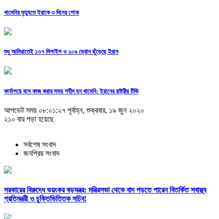
খামেনির মৃত্যুতে ইরাকে ৩ দিনের শোক
শুধু আমিরাতেই ১৩৭ মিসাইল ও ২০৯ ড্রোন ছুঁড়েছে ইরান
কার্যালয়ে বসে কাজ করার সময় শহীদ হন খামেনি: ইরানের রাষ্ট্রীয় টিভি
আপডেট সময় ০৮:০১:২৭ পূর্বাহ্ন, শুক্রবার, ১৯ জুন ২০২০
২১০ বার পড়া হয়েছে
সর্বশেষ সংবাদ
জনপ্রিয় সংবাদ
সরকারের বিরুদ্ধে ভয়ংকর ষড়যন্ত্র: মন্ত্রিসভা থেকে বাদ পড়তে পারেন বিতর্কিত স্বাস্থ্য
প্রতিমন্ত্রী ও চুক্তিভিত্তিক সচিব!