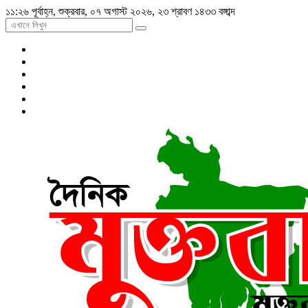
১১:২৬ পূর্বাহ্ন, শুক্রবার, ০৭ অগাস্ট ২০২৬, ২৩ শ্রাবণ ১৪৩৩ বঙ্গাব্দ