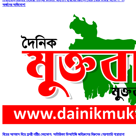
অর্জনের অভিযোগ!
বিয়ের আশ্বাস দিয়ে সুন্দরী নরিীর দেহভোগ: অতিরিক্ত ডিআইজি জহিরুলের বিরুদ্ধে গ্রেপ্তারি পরোয়ানা