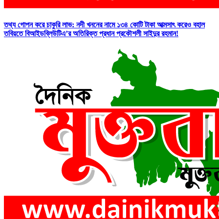
তথ্য গোপন করে চাকুরি লাভ: নদী খননের নামে ১৩৪ কোটি টাকা আত্মসাৎ করেও বহাল
তবিয়তে বিআইডব্লিউটিএ’র অতিরিক্ত প্রধান প্রকৌশলী সাইদুর রহমান!