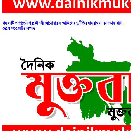
রাঙামাটি গণপূর্তের প্রকৌশলী আনোয়ারুল আজিমের দুর্নীতির সাম্রাজ্য: কানাডায় বাড়ি,
দেশে শতকোটির সম্পদ