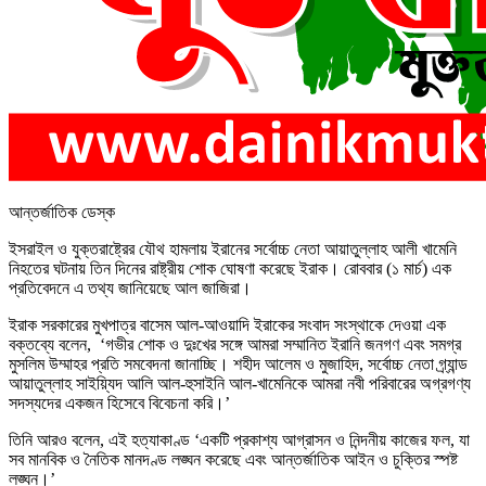
আন্তর্জাতিক ডেস্ক
ইসরাইল ও যুক্তরাষ্ট্রের যৌথ হামলায় ইরানের সর্বোচ্চ নেতা আয়াতুল্লাহ আলী খামেনি
নিহতের ঘটনায় তিন দিনের রাষ্ট্রীয় শোক ঘোষণা করেছে ইরাক। রোববার (১ মার্চ) এক
প্রতিবেদনে এ তথ্য জানিয়েছে আল জাজিরা।
ইরাক সরকারের মুখপাত্র বাসেম আল-আওয়াদি ইরাকের সংবাদ সংস্থাকে দেওয়া এক
বক্তব্যে বলেন, ‘গভীর শোক ও দুঃখের সঙ্গে আমরা সম্মানিত ইরানি জনগণ এবং সমগ্র
মুসলিম উম্মাহর প্রতি সমবেদনা জানাচ্ছি। শহীদ আলেম ও মুজাহিদ, সর্বোচ্চ নেতা গ্র্যান্ড
আয়াতুল্লাহ সাইয়্যিদ আলি আল-হুসাইনি আল-খামেনিকে আমরা নবী পরিবারের অগ্রগণ্য
সদস্যদের একজন হিসেবে বিবেচনা করি।’
তিনি আরও বলেন, এই হত্যাকাণ্ড ‘একটি প্রকাশ্য আগ্রাসন ও নিন্দনীয় কাজের ফল, যা
সব মানবিক ও নৈতিক মানদণ্ড লঙ্ঘন করেছে এবং আন্তর্জাতিক আইন ও চুক্তির স্পষ্ট
লঙ্ঘন।’