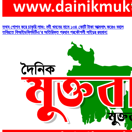
তথ্য গোপন করে চাকুরি লাভ: নদী খননের নামে ১৩৪ কোটি টাকা আত্মসাৎ করেও বহাল
তবিয়তে বিআইডব্লিউটিএ’র অতিরিক্ত প্রধান প্রকৌশলী সাইদুর রহমান!