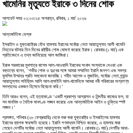
খামেনির মৃত্যুতে ইরাকে ৩ দিনের শোক
আপডেট সময় ০২:০৩:২৫ অপরাহ্ন, রবিবার, ১ মার্চ ২০২৬
আন্তর্জাতিক ডেস্ক
ইসরাইল ও যুক্তরাষ্ট্রের যৌথ হামলায় ইরানের সর্বোচ্চ নেতা আয়াতুল্লাহ আলী খামেনি
নিহতের ঘটনায় তিন দিনের রাষ্ট্রীয় শোক ঘোষণা করেছে ইরাক। রোববার (১ মার্চ) এক
প্রতিবেদনে এ তথ্য জানিয়েছে আল জাজিরা।
ইরাক সরকারের মুখপাত্র বাসেম আল-আওয়াদি ইরাকের সংবাদ সংস্থাকে দেওয়া এক
বক্তব্যে বলেন, ‘গভীর শোক ও দুঃখের সঙ্গে আমরা সম্মানিত ইরানি জনগণ এবং সমগ্র
মুসলিম উম্মাহর প্রতি সমবেদনা জানাচ্ছি। শহীদ আলেম ও মুজাহিদ, সর্বোচ্চ নেতা গ্র্যান্ড
আয়াতুল্লাহ সাইয়্যিদ আলি আল-হুসাইনি আল-খামেনিকে আমরা নবী পরিবারের অগ্রগণ্য
সদস্যদের একজন হিসেবে বিবেচনা করি।’
তিনি আরও বলেন, এই হত্যাকাণ্ড ‘একটি প্রকাশ্য আগ্রাসন ও নিন্দনীয় কাজের ফল, যা
সব মানবিক ও নৈতিক মানদণ্ড লঙ্ঘন করেছে এবং আন্তর্জাতিক আইন ও চুক্তির স্পষ্ট
লঙ্ঘন।’
প্রসঙ্গত, শনিবার (২৮ ফেব্রুয়ারি) থেকে শুরু করা যুক্তরাষ্ট্র ও ইসরাইলের হামলায়
ইরানের ব্যাপক ক্ষয়ক্ষতি হয়েছে। ইরানি গণমাধ্যম নিশ্চিত করেছে, এ হামলায় মারা
গেছেন দেশটির সর্বোচ্চ নেতা আয়াতুল্লাহ আলী খামেনি। রোববার (১ মার্চ) দেশটির আধা-