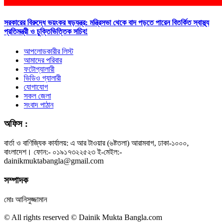
সরকারের বিরুদ্ধে ভয়ংকর ষড়যন্ত্র: মন্ত্রিসভা থেকে বাদ পড়তে পারেন বিতর্কিত স্বাস্থ্য
প্রতিমন্ত্রী ও চুক্তিভিত্তিক সচিব!
আপলোডকারীর লিস্ট
আমাদের পরিবার
ফটোগ্যালারী
ভিডিও গ্যালারী
যোগাযোগ
সকল জেলা
সংবাদ পাঠান
অফিস :
বার্তা ও বাণিজ্যিক কার্যালয়: এ আর টাওয়ার (৬ষ্টতলা) আরামবাগ, ঢাকা-১০০০,
বাংলাদেশ। ফোন:- ০১৯১৭৩২২৫২৩ ই-মেইল:-
dainikmuktabangla@gmail.com
সম্পাদক
মোঃ আনিসুজ্জামান
© All rights reserved © Dainik Mukta Bangla.com