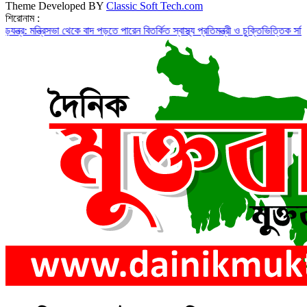
Theme Developed BY
Classic Soft Tech.com
শিরোনাম :
্রিসভা থেকে বাদ পড়তে পারেন বিতর্কিত স্বাস্থ্য প্রতিমন্ত্রী ও চুক্তিভিত্তিক সচিব!
রাজস্ব ঘ