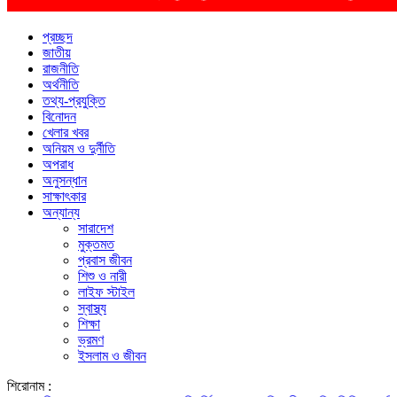
প্রচ্ছদ
জাতীয়
রাজনীতি
অর্থনীতি
তথ্য-প্রযুক্তি
বিনোদন
খেলার খবর
অনিয়ম ও দুর্নীতি
অপরাধ
অনুসন্ধান
সাক্ষাৎকার
অন্যান্য
সারাদেশ
মুক্তমত
প্রবাস জীবন
শিশু ও নারী
লাইফ স্টাইল
স্বাস্থ্য
শিক্ষা
ভ্রমণ
ইসলাম ও জীবন
শিরোনাম :