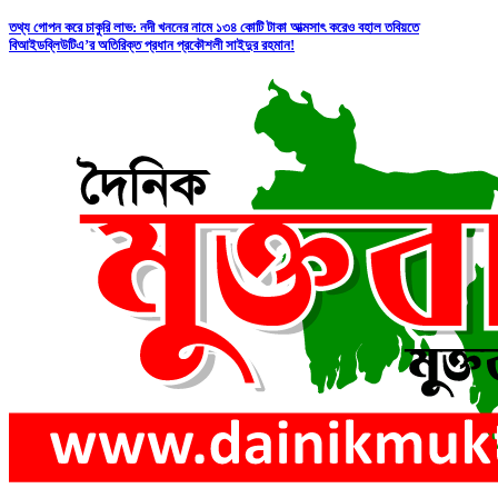
তথ্য গোপন করে চাকুরি লাভ: নদী খননের নামে ১৩৪ কোটি টাকা আত্মসাৎ করেও বহাল তবিয়তে
বিআইডব্লিউটিএ’র অতিরিক্ত প্রধান প্রকৌশলী সাইদুর রহমান!