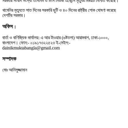
সরকারি সংবাদ সংস্থা তাসনিম ও ফার্স নিউজ এজেন্সি মৃত্যুর বিষয়টি নিশ্চিত করেছে।
খামেনির মৃত্যুতে সাত দিনের সরকারি ছুটি ও ৪০ দিনের রাষ্ট্রীয় শোক ঘোষণা করেছে
দেশটির সরকার।
অফিস :
বার্তা ও বাণিজ্যিক কার্যালয়: এ আর টাওয়ার (৬ষ্টতলা) আরামবাগ, ঢাকা-১০০০,
বাংলাদেশ। ফোন:- ০১৯১৭৩২২৫২৩ ই-মেইল:-
dainikmuktabangla@gmail.com
সম্পাদক
মোঃ আনিসুজ্জামান