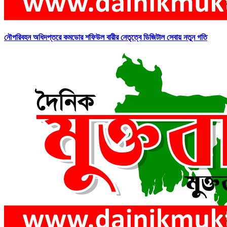
নৌপরিবহন অধিদপ্তরে কমডোর শফিউল বারীর নেতৃত্বে ডিজিটাল সেবায় নতুন গতি