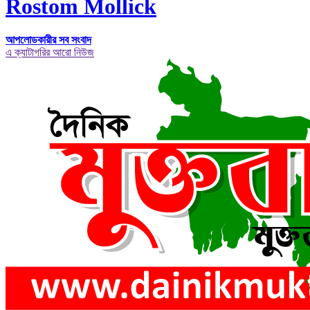
Rostom Mollick
আপলোডকারীর সব সংবাদ
এ ক্যাটাগরির আরো নিউজ