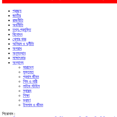
প্রচ্ছদ
জাতীয়
রাজনীতি
অর্থনীতি
তথ্য-প্রযুক্তি
বিনোদন
খেলার খবর
অনিয়ম ও দুর্নীতি
অপরাধ
অনুসন্ধান
সাক্ষাৎকার
অন্যান্য
সারাদেশ
মুক্তমত
প্রবাস জীবন
শিশু ও নারী
লাইফ স্টাইল
স্বাস্থ্য
শিক্ষা
ভ্রমণ
ইসলাম ও জীবন
শিরোনাম :