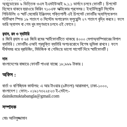
অ্যান্ডোয়েড ৯ ভিত্তিক ওএস ইএমইউআই ৯.১.১ ভার্সনে চলবে ফোনটি। চিপসেট
হিসেবে থাকবে হুয়াওয়ে কিরিন ৭১০এফ অক্টাকোর প্রসেসর। ইনটেলিজেন্ট সিস্টেম
শিডিউলিং ও স্মার্ট মেমোরি ইঞ্জিনসহ শক্তিশালী এই চিপসেট ফোনটির অ্যাপ্লিকেশন
স্টার্টআপ স্পিড ১৯ শতাংশ ও সিস্টেম অপারেশন ফ্লুয়েন্সি ২৭ শতাংশ বৃদ্ধি করবে। ফলে
ভারি অ্যাপস বা গেম খুব মসৃণভাবে চলবে এই ফোনে।
র‌্যাম, রম ও ব্যাটারি
৪ জিবি র‌্যাম ও ৬৪ জিবি রমের স্মার্টফোনটিতে থাকছে ৪০০০ মেগাঅ্যাম্পিয়ারের বিশাল
ব্যাটারি। ফোনটির এআই প্রযুক্তি ব্যাটারি অপচয়রোধে বিশেষ ভূমিকা রাখবে। ফলে
দীর্ঘসময় ধরে ব্রাউজিং, মিউজিক বা গেমিংয়ে ভালো সাপোর্ট দিবে স্মার্টফোনটি।
দাম
বাংলাদেশের বাজারে ফোনটি পাওয়া যাচ্ছে ১৮,৯৯৯ টাকায়।
অফিস :
বার্তা ও বাণিজ্যিক কার্যালয়: এ আর টাওয়ার (৬ষ্টতলা) আরামবাগ, ঢাকা-১০০০,
বাংলাদেশ। ফোন:- ০১৯১৭৩২২৫২৩ ই-মেইল:-
dainikmuktabangla@gmail.com
সম্পাদক
মোঃ আনিসুজ্জামান