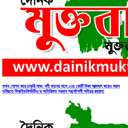
তথ্য গোপন করে চাকুরি লাভ: নদী খননের নামে ১৩৪ কোটি টাকা আত্মসাৎ করেও বহাল
তবিয়তে বিআইডব্লিউটিএ’র অতিরিক্ত প্রধান প্রকৌশলী সাইদুর রহমান!