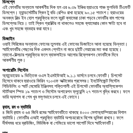
ডিসপ্লে
এই ফোনটির অন্যতম আকর্ষণীয় দিক হল এর ৬.৩৯ ইঞ্চির হুয়াওয়ে পাঞ্চ ফুলভিউ টিএফটি
ডিসপ্লে। হ্যান্ডসেটটির স্কিন টু বডি রেশিও রাখা হয়েছে ৯০.১৫ শতাংশ। হুয়াওয়ের
অনবদ্য বিল্ড ইন হোল প্রযুক্তির ফলে ফ্রন্ট ক্যামেরা ঢাকা পড়বে ফোনটির বাম পাশের
ডিসপ্লের নিচে। তাই স্কিন প্রটেক্টর না থাকলেও সহজে ক্যামেরার কোন ক্ষতি হবে না
এবং খুব সহজে ব্যবহার করা যাবে।
ডিজাইন
ওয়াই সিরিজের অন্যান্য ফোনের তুলনায় এই ফোনের ডিজাইনে আনা হয়েছে ভিন্নতা।
স্মার্টফোনটির পেছনের দিক একদম প্লেইন না করে দুইটি লেয়ারের মত করা হয়েছে।
ন্যানো-টেক্সচার প্রযুক্তির ফলে ব্যাকসাইডে আলোর রিফ্লেকশন ফোনটিকে দিবে
আকর্ষণীয় লুক।
অপারেটিং সিস্টেম
অ্যান্ডোয়েড ৯ ভিত্তিক ওএস ইএমইউআই ৯.১.১ ভার্সনে চলবে ফোনটি। চিপসেট
হিসেবে থাকবে হুয়াওয়ে কিরিন ৭১০এফ অক্টাকোর প্রসেসর। ইনটেলিজেন্ট সিস্টেম
শিডিউলিং ও স্মার্ট মেমোরি ইঞ্জিনসহ শক্তিশালী এই চিপসেট ফোনটির অ্যাপ্লিকেশন
স্টার্টআপ স্পিড ১৯ শতাংশ ও সিস্টেম অপারেশন ফ্লুয়েন্সি ২৭ শতাংশ বৃদ্ধি করবে। ফলে
ভারি অ্যাপস বা গেম খুব মসৃণভাবে চলবে এই ফোনে।
র‌্যাম, রম ও ব্যাটারি
৪ জিবি র‌্যাম ও ৬৪ জিবি রমের স্মার্টফোনটিতে থাকছে ৪০০০ মেগাঅ্যাম্পিয়ারের বিশাল
ব্যাটারি। ফোনটির এআই প্রযুক্তি ব্যাটারি অপচয়রোধে বিশেষ ভূমিকা রাখবে। ফলে
দীর্ঘসময় ধরে ব্রাউজিং, মিউজিক বা গেমিংয়ে ভালো সাপোর্ট দিবে স্মার্টফোনটি।