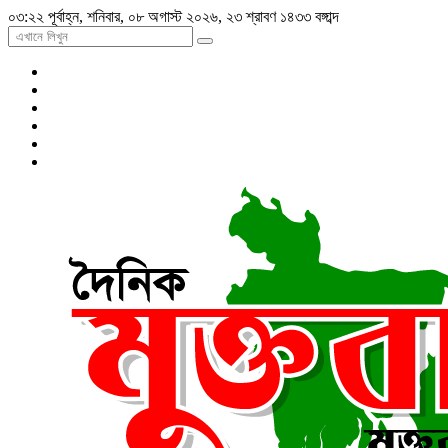
০৩:২২ পূর্বাহ্ন, শনিবার, ০৮ অগাস্ট ২০২৬, ২৩ শ্রাবণ ১৪৩৩ বঙ্গাব্দ