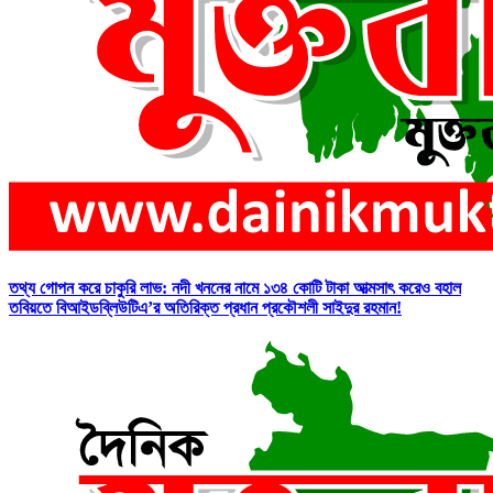
তথ্য গোপন করে চাকুরি লাভ: নদী খননের নামে ১৩৪ কোটি টাকা আত্মসাৎ করেও বহাল
তবিয়তে বিআইডব্লিউটিএ’র অতিরিক্ত প্রধান প্রকৌশলী সাইদুর রহমান!