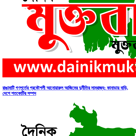
রাঙামাটি গণপূর্তের প্রকৌশলী আনোয়ারুল আজিমের দুর্নীতির সাম্রাজ্য: কানাডায় বাড়ি,
দেশে শতকোটির সম্পদ