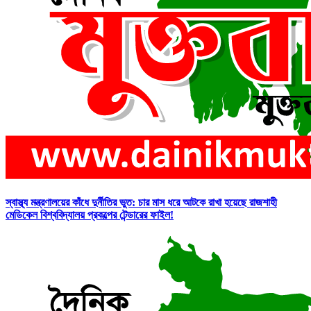
স্বাস্থ্য মন্ত্রণালয়ের কাঁধে দুর্নীতির ভুত: চার মাস ধরে আটকে রাখা হয়েছে রাজশাহী
মেডিকেল বিশ্ববিদ্যালয় প্রকল্পের টেন্ডারের ফাইল!