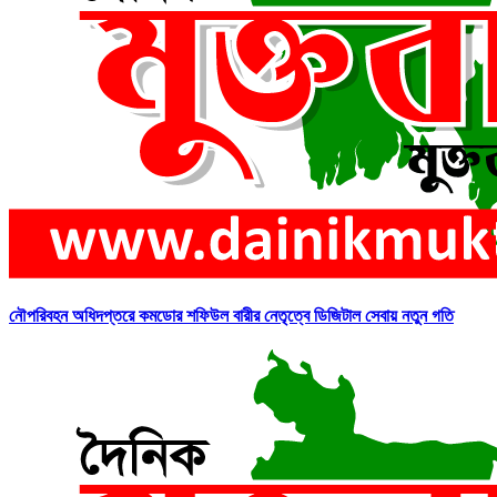
নৌপরিবহন অধিদপ্তরে কমডোর শফিউল বারীর নেতৃত্বে ডিজিটাল সেবায় নতুন গতি