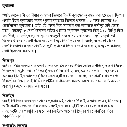
ক্যামেরা
ওয়াই সেভেন পি-তে রিয়ার ক্যামেরা হিসেবে তিনটি ক্যামেরা ব্যবহার করা হয়েছে। ট্রিপল
এআই রিয়ার ক্যামেরার মধ্যে প্রধান ক্যামেরা হিসেবে থাকছে ১.৮ অ্যাপারচারের ৪৮
মেগাপিক্সেল ক্যামেরা। তাই এই ফোন দিয়ে সহজেই কম আলোতে দুর্দান্ত ছবি তোলা
যাবে। তাছাড়া ৮ মেগাপিক্সেলের আল্ট্রা ওয়াইড অ্যাঙ্গেল ক্যামেরা দিবে ১২০ ডিগ্রি ফিল্ড
অব ভিউ, যা দুর্দান্ত ল্যান্ডস্কেপ ফ্রেমবন্দী করতে সহায়তা করবে। তৃতীয় ক্যামেরা
হিসেবে থাকবে ২ মেগাপিক্সেলের ডেপথ অ্যাসিস্ট ক্যামেরা। এছাড়াও ভালো মানের
সেলফি তোলার জন্য ফোনটিতে ফ্রন্ট ক্যামেরা হিসেবে দেয়া হয়েছে ২.০ অ্যাপারচারসহ ৮
মেগাপিক্সেলের ক্যামেরা।
ডিসপ্লে
এই ফোনটির অন্যতম আকর্ষণীয় দিক হল এর ৬.৩৯ ইঞ্চির হুয়াওয়ে পাঞ্চ ফুলভিউ টিএফটি
ডিসপ্লে। হ্যান্ডসেটটির স্কিন টু বডি রেশিও রাখা হয়েছে ৯০.১৫ শতাংশ। হুয়াওয়ের
অনবদ্য বিল্ড ইন হোল প্রযুক্তির ফলে ফ্রন্ট ক্যামেরা ঢাকা পড়বে ফোনটির বাম পাশের
ডিসপ্লের নিচে। তাই স্কিন প্রটেক্টর না থাকলেও সহজে ক্যামেরার কোন ক্ষতি হবে না
এবং খুব সহজে ব্যবহার করা যাবে।
ডিজাইন
ওয়াই সিরিজের অন্যান্য ফোনের তুলনায় এই ফোনের ডিজাইনে আনা হয়েছে ভিন্নতা।
স্মার্টফোনটির পেছনের দিক একদম প্লেইন না করে দুইটি লেয়ারের মত করা হয়েছে।
ন্যানো-টেক্সচার প্রযুক্তির ফলে ব্যাকসাইডে আলোর রিফ্লেকশন ফোনটিকে দিবে
আকর্ষণীয় লুক।
অপারেটিং সিস্টেম