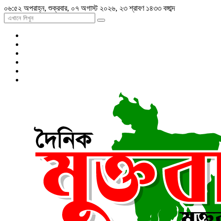
০৬:৫২ অপরাহ্ন, শুক্রবার, ০৭ অগাস্ট ২০২৬, ২৩ শ্রাবণ ১৪৩৩ বঙ্গাব্দ