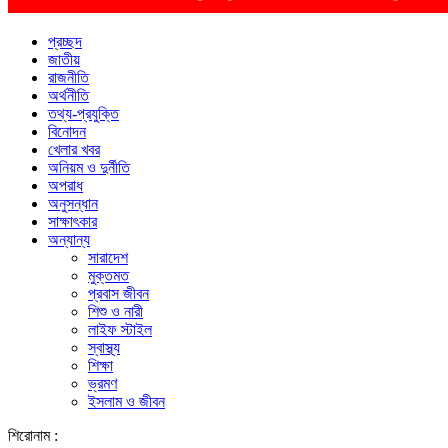
প্রচ্ছদ
জাতীয়
রাজনীতি
অর্থনীতি
তথ্য-প্রযুক্তি
বিনোদন
খেলার খবর
অনিয়ম ও দুর্নীতি
অপরাধ
অনুসন্ধান
সাক্ষাৎকার
অন্যান্য
সারাদেশ
মুক্তমত
প্রবাস জীবন
শিশু ও নারী
লাইফ স্টাইল
স্বাস্থ্য
শিক্ষা
ভ্রমণ
ইসলাম ও জীবন
শিরোনাম :