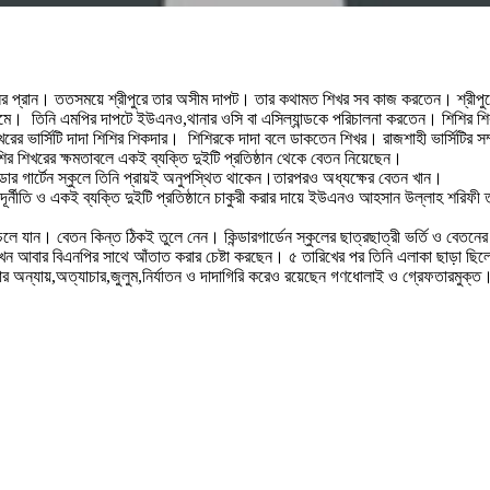
নের প্রান। ততসময়ে শ্রীপুরে তার অসীম দাপট। তার কথামত শিখর সব কাজ করতেন। শ্রীপুরে
্রামে। তিনি এমপির দাপটে ইউএনও,থানার ওসি বা এসিল্যান্ডকে পরিচালনা করতেন। শিশির শি
িখরের ভার্সিটি দাদা শিশির শিকদার। শিশিরকে দাদা বলে ডাকতেন শিখর। রাজশাহী ভার্সিটির
র শিখরের ক্ষমতাবলে একই ব্যক্তি দুইটি প্রতিষ্ঠান থেকে বেতন নিয়েছেন।
্ডার গার্টেন স্কুলে তিনি প্রায়ই অনুপস্থিত থাকেন।তারপরও অধ্যক্ষের বেতন খান।
ি ও একই ব্যক্তি দুইটি প্রতিষ্ঠানে চাকুরী করার দায়ে ইউএনও আহসান উল্লাহ শরিফী তাকে
চলে যান। বেতন কিন্ত ঠিকই তুলে নেন। কিন্ডারগার্ডেন স্কুলের ছাত্রছাত্রী ভর্তি ও বেতনে
 আবার বিএনপির সাথে আঁতাত করার চেষ্টা করছেন। ৫ তারিখের পর তিনি এলাকা ছাড়া ছিলেন। 
 অন্যায়,অত্যাচার,জুলুম,নির্যাতন ও দাদাগিরি করেও রয়েছেন গণধোলাই ও গ্রেফতারমুক্ত