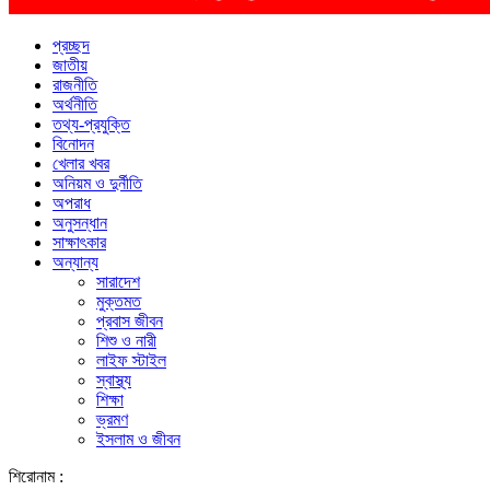
প্রচ্ছদ
জাতীয়
রাজনীতি
অর্থনীতি
তথ্য-প্রযুক্তি
বিনোদন
খেলার খবর
অনিয়ম ও দুর্নীতি
অপরাধ
অনুসন্ধান
সাক্ষাৎকার
অন্যান্য
সারাদেশ
মুক্তমত
প্রবাস জীবন
শিশু ও নারী
লাইফ স্টাইল
স্বাস্থ্য
শিক্ষা
ভ্রমণ
ইসলাম ও জীবন
শিরোনাম :