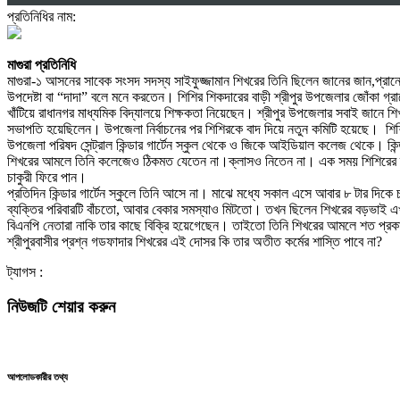
প্রতিনিধির নাম:
মাগুরা প্রতিনিধি
মাগুরা-১ আসনের সাবেক সংসদ সদস্য সাইফুজ্জামান শিখরের তিনি ছিলেন জানের জান,প্রা
উপদেষ্টা বা “দাদা” বলে মনে করতেন। শিশির শিকদারের বাড়ী শ্রীপুর উপজেলার জোঁকা গ
খাঁটিয়ে রাধানগর মাধ্যমিক বিদ্যালয়ে শিক্ষকতা নিয়েছেন। শ্রীপুর উপজেলার সবাই জানে শ
সভাপতি হয়েছিলেন। উপজেলা নির্বাচনের পর শিশিরকে বাদ দিয়ে নতুন কমিটি হয়েছে। শিশি
উপজেলা পরিষদ সেন্ট্রাল কিন্ডার গার্টেন স্কুল থেকে ও জিকে আইডিয়াল কলেজ থেকে। কিন
শিখরের আমলে তিনি কলেজেও ঠিকমত যেতেন না।ক্লাসও নিতেন না। এক সময় শিশিরের দূর্নীত
চাকুরী ফিরে পান।
প্রতিদিন কিন্ডার গার্টেন স্কুলে তিনি আসে না। মাঝে মধ্যে সকাল এসে আবার ৮ টার দিকে 
ব্যক্তির পরিবারটি বাঁচতো, আবার বেকার সমস্যাও মিটতো। তখন ছিলেন শিখরের বড়ভাই এখন
বিএনপি নেতারা নাকি তার কাছে বিক্রি হয়েগেছেন। তাইতো তিনি শিখরের আমলে শত প্রকার
শ্রীপুরবাসীর প্রশ্ন গডফাদার শিখরের এই দোসর কি তার অতীত কর্মের শাস্তি পাবে না?
ট্যাগস :
নিউজটি শেয়ার করুন
আপলোডকারীর তথ্য