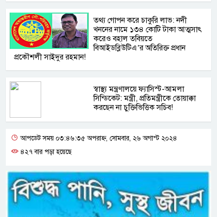
তথ্য গোপন করে চাকুরি লাভ: নদী
খননের নামে ১৩৪ কোটি টাকা আত্মসাৎ
করেও বহাল তবিয়তে
বিআইডব্লিউটিএ’র অতিরিক্ত প্রধান
প্রকৌশলী সাইদুর রহমান!
স্বাস্থ্য মন্ত্রণালয়ে ফ্যাসিস্ট-আমলা
সিন্ডিকেট: মন্ত্রী, প্রতিমন্ত্রীকে তোয়াক্কা
করছেন না চুক্তিভিত্তিক সচিব!
আপডেট সময় ০৩:৪৬:৩৫ অপরাহ্ন, সোমবার, ২৬ অগাস্ট ২০২৪
৪২৭ বার পড়া হয়েছে