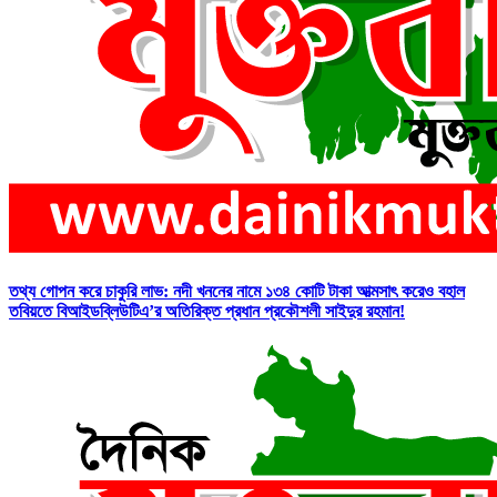
তথ্য গোপন করে চাকুরি লাভ: নদী খননের নামে ১৩৪ কোটি টাকা আত্মসাৎ করেও বহাল
তবিয়তে বিআইডব্লিউটিএ’র অতিরিক্ত প্রধান প্রকৌশলী সাইদুর রহমান!