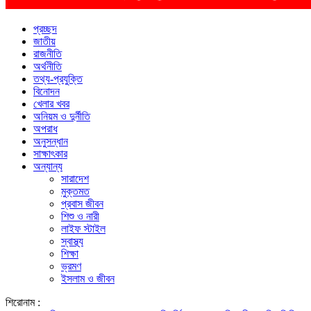
প্রচ্ছদ
জাতীয়
রাজনীতি
অর্থনীতি
তথ্য-প্রযুক্তি
বিনোদন
খেলার খবর
অনিয়ম ও দুর্নীতি
অপরাধ
অনুসন্ধান
সাক্ষাৎকার
অন্যান্য
সারাদেশ
মুক্তমত
প্রবাস জীবন
শিশু ও নারী
লাইফ স্টাইল
স্বাস্থ্য
শিক্ষা
ভ্রমণ
ইসলাম ও জীবন
শিরোনাম :