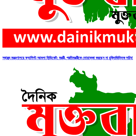
স্বাস্থ্য মন্ত্রণালয়ে ফ্যাসিস্ট-আমলা সিন্ডিকেট: মন্ত্রী, প্রতিমন্ত্রীকে তোয়াক্কা করছেন না চুক্তিভিত্তিক সচিব!