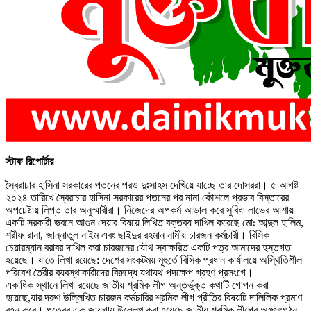
স্টাফ রিপোর্টার
স্বৈরাচার হাসিনা সরকারের পতনের পরও দুঃসাহস দেখিয়ে যাচ্ছে তার দোসররা। ৫ আগষ্ট
২০২৪ তারিখে স্বৈরাচার হাসিনা সরকারের পতনের পর নানা কৌশলে প্রভাব বিস্তারের
অপচেষ্টায় লিপ্ত তার অনুস্মারীরা। নিজেদের অপকর্ম আড়াল করে সুবিধা লাভের আশায়
একটি সরকারী ভবনে আগুন দেয়ার বিষয়ে লিখিত বক্তব্য দাখিল করেছে মোঃ আব্দুল হালিম,
শরীফ রানা, জান্নাতুল নাইম এবং ছাইদুর রহমান নামীয় চারজন কর্মচারী। বিসিক
চেয়ারম্যান বরাবর দাখিল করা চারজনের যৌথ স্বাক্ষরিত একটি পত্র আমাদের হস্তগত
হয়েছে। যাতে লিখা রয়েছে: দেশের সংকটময় মূহুর্তে বিসিক প্রধান কার্যালয়ে অস্থিতিশীল
পরিবেশ তৈরীর ব্যবস্থাকারীদের বিরুদ্ধে যথাযথ পদক্ষেপ গ্রহণ প্রসংগে।
একাধিক স্থানে লিখা রয়েছে জাতীয় শ্রমিক লীগ অন্তর্ভুক্ত কথাটি গোপন করা
হয়েছে,যার দরুণ উল্লিখিত চারজন কর্মচারির শ্রমিক লীগ প্রীতির বিষয়টি দালিলিক প্রমাণ
বহন করে। পত্রের এক জায়গায় উল্লেখ করা হয়েছে জাতীয় শ্রমিক লীগের অঙ্গসংগঠন