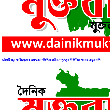
নৌপরিবহন অধিদপ্তরে কমডোর শফিউল বারীর নেতৃত্বে ডিজিটাল সেবায় নতুন গতি