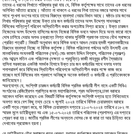
তাদের এ ধরনের লিখাতে পরিষ্কার বুঝা যায় যে, বিসিক কর্তৃপক্ষের সাথে তাদের এক ধরনের
অলিখিত আঁতাত রয়েছে। আঁতাত না থাকলে এ ধরনের লিখা তাদের নজরে আসার সাথে
সাথে শৃংখলা ভংগের দায়ে তাদের বিরুদ্ধে ব্যবস্থা নেয়ার বিধান আছে। ষষ্ঠতঃ চার জনের
লিখায় পরিষ্কার বুঝা যাচ্ছে উক্ত চার জন কর্মচারি তাদের অসৎ উদ্দেশ্য সাধনকল্পে
বিসিকের শান্তিপূর্ণ পরিবেশ অস্থিতিশীল করার অপচেষ্টায় লিপ্ত রয়েছে। উক্ত চারজন
নিজেদের অসৎ উদ্দেশ্য হাসিলের জন্য নিজেরা বিসিক ভবনে আগুন দিয়ে অন্য কারো নামে
দোষ চাপিয়ে দেয়ার অশুভ চক্রান্তে লিপ্ত থাকার সুনির্দিষ্ট প্রমাণক তাদের যৌথ স্বাক্ষরে
প্রেরিত পত্রটি। বিষয়টি অনুধাবন করে বিসিক ভবনে আগুন দেয়ার হুমকী প্রদানকারীদের
বিরুদ্ধে ব্যবস্থা নিচ্ছে না বিসিক কর্তৃপক্ষ। বিসিক পরিচালনা পর্ষদের অতি উৎসাহী এবং
মানবাধিকার লংঘনকারী পরিচালক (অর্থ) মোঃ কামাল উদ্দিন বিশ্বাস, পরিচালক (প্রকল্প)
মোঃ আব্দুল মতিন এবং পরিচালক (দক্ষতা ও প্রযুক্তি) কাজী মাহবুবুর রশীদ স্বৈরাচার
হাসিনা সরকারের একনিষ্ঠ সমর্থক হিসাবে উক্ত চার জন কর্মচারির সাথে দফায় দফায়
শলাপরামর্শ করে বিসিকের স্থিতিশীল পরিবেশকে অস্থিতিশীল করার পক্ষে কাজ করে
যাচ্ছেন মর্মে বিসিকের নাম প্রকাশে অনিচ্ছুক অনেক কর্মকর্তা ও কর্মচারী এ প্রতিবেদককে
জানিয়েছেন।
স্মরণযোগ্য যে, সংশ্লিষ্ট চারজন কর্মচারী বিসিক শ্রমিক কর্মচারী লীগ নামে একটি সিবিএ
সংগঠনের রেজিষ্ট্রেশন প্রাপ্তির জন্য মহাপরিচালক, শ্রম অধিদপ্তর,ঢাকা বরাবরে
আবেদন দাখিল করেছেন এবং বিষয়টি বিসিক কর্তৃপক্ষকে সংশ্লিষ্ট দপ্তর হতে লিখিতভাবে
অবগত করে বেশ কিছু তথ্য চেয়ে ৭ জুলাই ২০২৪ তারিখে বিসিক চেয়ারম্যান বরাবরে
একটি পত্র প্রেরণ করে, যা বিসিক চেয়ারম্যান দপ্তরে ১১-০৭-২০২৪ তারিখে ৫১৮২ নং
স্মারক মূলে ডাইরীভুক্ত হ্য় এবং ১৫-০৭-২০২৪ তারিখে পরিচালক (প্রশাসন) এর দপ্তরে
প্রেরণ করা হয়। জাতীয় শ্রমিক লীগের অন্যতম দোসর কে বা কারা তা আর চিহ্নিত করে
দেখানোর প্রয়োজন হয়না।
বে-আইনীভাবে যৌথ স্বাক্ষরে পত্র প্রেরণ, যথাযথ কর্তৃপক্ষের মাধ্যমে আবেদন নিবেদন