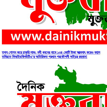
তথ্য গোপন করে চাকুরি লাভ: নদী খননের নামে ১৩৪ কোটি টাকা আত্মসাৎ করেও বহাল
তবিয়তে বিআইডব্লিউটিএ’র অতিরিক্ত প্রধান প্রকৌশলী সাইদুর রহমান!