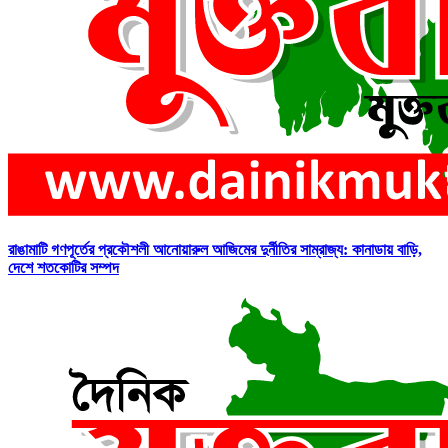
রাঙামাটি গণপূর্তের প্রকৌশলী আনোয়ারুল আজিমের দুর্নীতির সাম্রাজ্য: কানাডায় বাড়ি,
দেশে শতকোটির সম্পদ