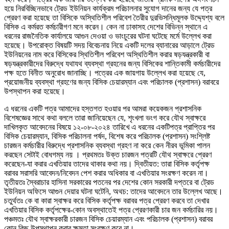
হয়ে নিরবিচ্ছিনভাবে ট্রেড ইউনিয়ন কার্যক্রম পরিচালনার সুযোগ দানের জন্য যে পত্র
প্রেরণ করা হয়েছে তা বিসিকে অস্থিতিশীল পরিবেশ তৈরীর দুরভিসন্ধিমূলক উদ্দ্যেশ্য বলে
বিসিক এ কর্মরত কর্মচারীগণ মনে করেন। কেন না ঢাকাসহ দেশের বিভিন্ন স্থানে এ
ধরনের রাজনৈতিক কার্যালয়ে আগুন দেওয়া ও ভাংচুরের ঘটনা ঘটেছে মর্মে উল্লেখ করা
হয়েছে। উপরোক্ত বিষয়টি সদয় বিবেচনায় নিয়ে একটি দলের ব্যানারের আড়ালে ট্রেড
ইউনিয়নের নাম করে বিসিকের স্থিতিশীল পরিবেশ অস্থিতিশীল করার ষড়যন্ত্রকারী বা
ষড়যন্ত্রকারীদের বিরুদ্ধে যথাযথ ব্যবস্থা গ্রহনের জন্য বিসিকের শান্তিকামী কর্মচারীদের
পক্ষ হতে বিনীত অনুরোধ জানাচ্ছি। পত্রের এক জায়গায় উল্লেখ করা হয়েছে যে,
প্রয়োজনীয় ব্যবস্থা গ্রহণের জন্য বিসিক চেয়ারম্যান এবং পরিচালক (প্রশাসন) বরাবরে
উপস্থাপন করা হয়েছে।
এ ধরনের একটি পত্র আমাদের হস্তগত হওয়ার পর আমরা কয়েকজন প্রশাসনিক
বিশেষজ্ঞের সাথে কথা বললে তারা জানিয়েছেন যে, শৃংখলা ভংগ করে যৌথ স্বাক্ষরে
দাখিলকৃত আবেদনের বিষয়ে ১২-০৮-২০২৪ তারিখে এ ধরনের একটিপত্র প্রাপ্তির পর
বিসিক চেয়ারম্যান, বিসিক পরিচালনা পর্ষদ, বিশেষ করে পরিচালক (প্রশাসন) সংশ্লিষ্ট
চারজন কর্মচারীর বিরুদ্ধে প্রশাসনিক ব্যবস্থা গ্রহণ না করে কেন নীরব ভূমিকা পালন
করছেন সেটাই বোধগম্য নয় । প্রথমতঃ উক্ত চারজন পত্রটি যৌথ স্বাক্ষরে প্রেরণ
করেছেন-যা করার এখতিয়ার তাদের থাকার কথা নয়। দ্বিতীয়ত: তারা বিসিক কর্তৃপক্ষ
বরাবর সরাসরি আবেদন/নিবেদন পেশ করার অধিকার বা এখতিয়ার সংরক্ষণ করেন না।
তৃতীয়তঃ স্বৈরাচার হাসিনা সরকারের পতনের পর দেশের কোন সরকারী দপ্তরে বা ট্রেড
ইউনিয়ন অফিসে আগুন দেয়ার ঘটনা ঘটেনি, অথচ: তাদের আবেদনে তার উল্লেখ আছে।
চতুর্থতঃ কে বা কারা স্বাক্ষর করে বিসিক কর্তৃপক্ষ বরাবর পত্র প্রেরণ করবে তা দেখার
এখতিয়ার বিসিক কর্তৃপক্ষের-কোন অবস্থাতেই পত্র প্রেরণকারী চার জন কর্মচারির নয়।
পঞ্চমতঃ যৌথ স্বাক্ষরকারী চারজন বিসিক চেয়ারম্যান এবং পরিচালক (প্রশাসন) বরাবর
কোন কিছু উপস্থাপন করার ক্ষমতা সংরক্ষণ করে না।