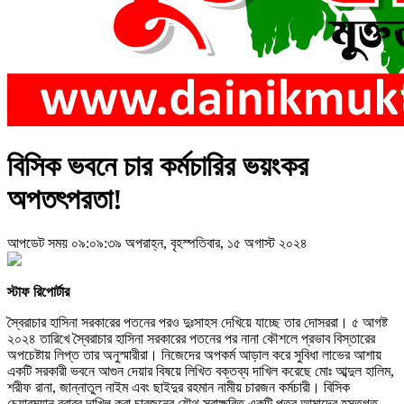
বিসিক ভবনে চার কর্মচারির ভয়ংকর
অপতৎপরতা!
আপডেট সময় ০৯:০৯:৩৯ অপরাহ্ন, বৃহস্পতিবার, ১৫ অগাস্ট ২০২৪
স্টাফ রিপোর্টার
স্বৈরাচার হাসিনা সরকারের পতনের পরও দুঃসাহস দেখিয়ে যাচ্ছে তার দোসররা। ৫ আগষ্ট
২০২৪ তারিখে স্বৈরাচার হাসিনা সরকারের পতনের পর নানা কৌশলে প্রভাব বিস্তারের
অপচেষ্টায় লিপ্ত তার অনুস্মারীরা। নিজেদের অপকর্ম আড়াল করে সুবিধা লাভের আশায়
একটি সরকারী ভবনে আগুন দেয়ার বিষয়ে লিখিত বক্তব্য দাখিল করেছে মোঃ আব্দুল হালিম,
শরীফ রানা, জান্নাতুল নাইম এবং ছাইদুর রহমান নামীয় চারজন কর্মচারী। বিসিক
চেয়ারম্যান বরাবর দাখিল করা চারজনের যৌথ স্বাক্ষরিত একটি পত্র আমাদের হস্তগত