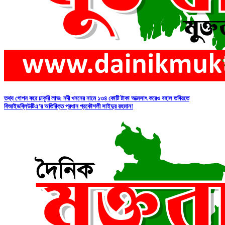
তথ্য গোপন করে চাকুরি লাভ: নদী খননের নামে ১৩৪ কোটি টাকা আত্মসাৎ করেও বহাল তবিয়তে
বিআইডব্লিউটিএ’র অতিরিক্ত প্রধান প্রকৌশলী সাইদুর রহমান!