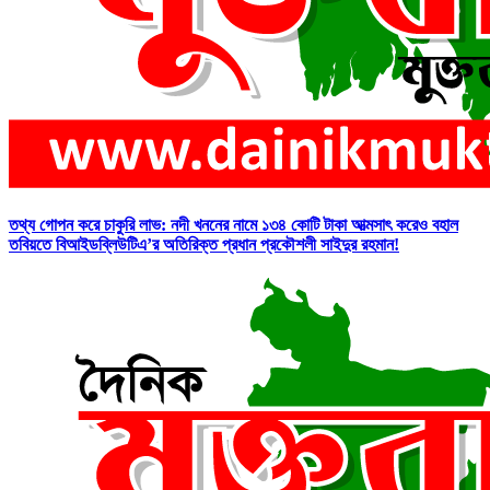
তথ্য গোপন করে চাকুরি লাভ: নদী খননের নামে ১৩৪ কোটি টাকা আত্মসাৎ করেও বহাল
তবিয়তে বিআইডব্লিউটিএ’র অতিরিক্ত প্রধান প্রকৌশলী সাইদুর রহমান!