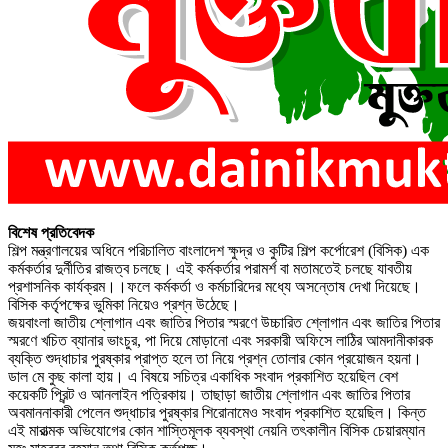
বিশেষ প্রতিবেদক
শিল্প মন্ত্রণালয়ের অধিনে পরিচালিত বাংলাদেশ ক্ষুদ্র ও কুটির শিল্প কর্পোরেশ (বিসিক) এক
কর্মকর্তার দুর্নীতির রাজত্ব চলছে। এই কর্মকর্তার পরামর্শ বা মতামতেই চলছে যাবতীয়
প্রশাসনিক কার্যক্রম।।ফলে কর্মকর্তা ও কর্মচারিদের মধ্যে অসন্তোষ দেখা দিয়েছে।
বিসিক কর্তৃপক্ষের ভুমিকা নিয়েও প্রশ্ন উঠেছে।
জয়বাংলা জাতীয় শ্লোগান এবং জাতির পিতার স্মরণে উচ্চারিত শ্লোগান এবং জাতির পিতার
স্মরণে খচিত ব্যানার ভাংচুর, পা দিয়ে মোড়ানো এবং সরকারী অফিসে লাঠির আমদানীকারক
ব্যক্তি শুদ্ধাচার পুরষ্কার প্রাপ্ত হলে তা নিয়ে প্রশ্ন তোলার কোন প্রয়োজন হয়না।
ডাল মে কুছ কালা হায়। এ বিষয়ে সচিত্র একাধিক সংবাদ প্রকাশিত হয়েছিল বেশ
কয়েকটি প্রিন্ট ও আনলাইন পত্রিকায়। তাছাড়া জাতীয় শ্লোগান এবং জাতির পিতার
অবমাননাকারী পেলেন শুদ্ধাচার পুরষ্কার শিরোনামেও সংবাদ প্রকাশিত হয়েছিল। কিন্ত
এই মারাত্মক অভিযোগের কোন শাস্তিমূলক ব্যবস্থা নেয়নি তৎকালীন বিসিক চেয়ারম্যান