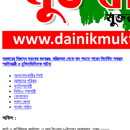
সরকারের বিরুদ্ধে ভয়ংকর ষড়যন্ত্র: মন্ত্রিসভা থেকে বাদ পড়তে পারেন বিতর্কিত স্বাস্থ্য
প্রতিমন্ত্রী ও চুক্তিভিত্তিক সচিব!
আপলোডকারীর লিস্ট
আমাদের পরিবার
ফটোগ্যালারী
ভিডিও গ্যালারী
যোগাযোগ
সকল জেলা
সংবাদ পাঠান
অফিস :
বার্তা ও বাণিজ্যিক কার্যালয়: এ আর টাওয়ার (৬ষ্টতলা) আরামবাগ, ঢাকা-১০০০,