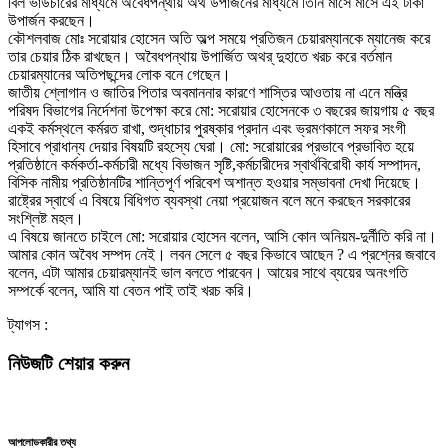
বিল ভাউচারের মাধ্যমে অবৈধপন্থায় অর্থ উপার্জনের মাধ্যমে তিনি মাসে মাসে এই টাকা
উপার্জন করছেন।
কৌশলবাজ মোঃ সরোয়ার হোসেন অতি অল্প সময়ে প্রতিজন চেয়ারম্যানকে ম্যানেজ করে
তার চেয়ার ঠিক রাখছেন। অবৈধপন্থায় উপার্জিত অথর্ দুহাতে খরচ করে বর্তমান
চেয়ারম্যানের অতিপছন্দের লোক বনে গেছেন।
জাতীয় শ্লোগান ও জাতির পিতার অবমাননার কারণে শাস্তির আওতায় না এনে মন্ত্রি
পরিষদ বিভাগের নির্দেশনা উপেক্ষা করে মো: সরোয়ার হোসেনকে ৩ বছরের জায়গায় ৫ বছর
একই কর্মস্থলে কর্মরত রাখা, শুদ্ধাচার পুরষ্কার প্রদান এবং ভ্রমণকালে সফর সংগী
হিসাবে প্রাধান্য দেয়ার বিষয়টি রহস্যে ঘেরা। মো: সরোয়ারের প্রভাবে প্রভাবিত হয়ে
প্রতিষ্ঠানে কর্মকর্তা-কর্মচারী মধ্যে বিভাজন সৃষ্টি,কর্মচারীদের স্বার্থবিরোধী কার্য সম্পাদন,
বিসিক নামীয় প্রতিষ্ঠানটির শান্তিপূর্ণ পরিবেশ অশান্ত হওয়ার সম্ভাবনা দেখা দিয়েছে।
রাষ্ট্রের স্বার্থে এ বিষয়ে বিধিগত ব্যবস্থা নেয়া প্রয়োজন বলে মনে করছেন সরকারের
সংশ্লিষ্ট মহল।
এ বিষয়ে জানতে চাইলে মো: সরোয়ার হোসেন বলেন, আসি কোন অনিয়ম-দুর্নীতি করি না।
আমার কোন অবৈধ সম্পদ নেই। লবন সেলে ৫ বছর কিভাবে আছেন ? এ প্রশ্নের জবাবে
বলেন, এটা আমার চেয়ারম্যানই ভাল বলতে পারবেন। আয়ের সাথে ব্যয়ের অনংগতি
সম্পর্কে বলেন, আমি যা বেতন পাই তাই খরচ করি।
ট্যাগস :
নিউজটি শেয়ার করুন
আপলোডকারীর তথ্য