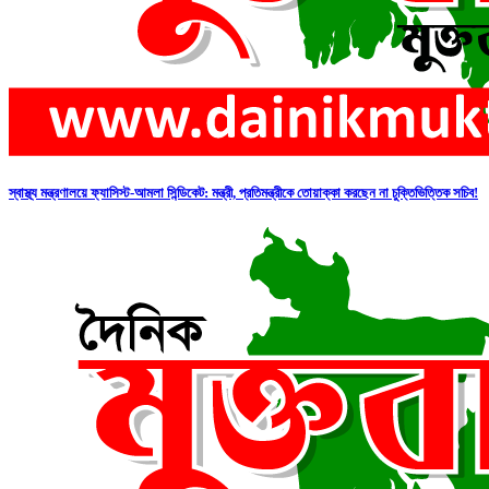
স্বাস্থ্য মন্ত্রণালয়ে ফ্যাসিস্ট-আমলা সিন্ডিকেট: মন্ত্রী, প্রতিমন্ত্রীকে তোয়াক্কা করছেন না চুক্তিভিত্তিক সচিব!