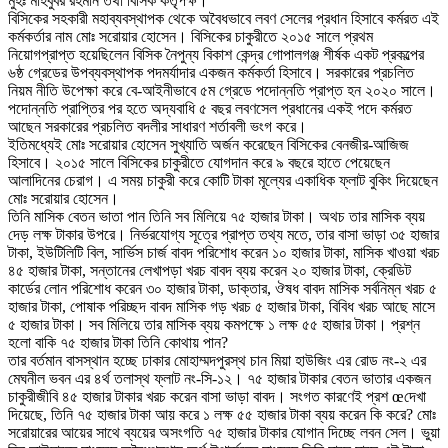
মুহঃ মাহবুবর রহমান তথা বিসিক কর্তৃপক্ষ।
বিসিকের সহকারী মহাব্যবস্থাপক থেকে অবৈধভাবে লবণ সেলের প্রধান হিসাবে কর্মরত এই
কর্মকর্তার নাম মোঃ সরোয়ার হোসেন। বিসিকের চাকুরীতে ২০১৫ সালে প্রথম
নিয়োগপ্রাপ্ত হয়েছিলেন বিসিক নৈপুন্য বিকাশ কেন্দ্র গোপালগঞ্জ শীর্ষক একট প্রকল্পের
৬ষ্ঠ গ্রেডের উপব্যবস্থাপক পদমর্যাদার একজন কর্মকর্তা হিসাবে। সরকারের প্রচলিত
নিয়ম নীতি উপেক্ষা করে বে-আইনীভাবে ৫ম গ্রেডে পদোন্নতি প্রাপ্ত হন ২০২০ সালে।
পদোন্নতি প্রাপ্তির পর হতে অদ্যবাধি ৫ বছর লবণসেল প্রধানের একই পদে কর্মরত
আছেন সরকারের প্রচলিত বদলীর সাধারণ শর্তাবলী ভংগ করে।
ইতিমধ্যেই মোঃ সরোয়ার হোসেন সুখ্যাতি অর্জন করেছেন বিসিকের বেনজীর-আজিজ
হিসাবে। ২০১৫ সালে বিসিকের চাকুরীতে যোগদান করে ৯ বছরে হাতে পেয়েছেন
আলাদিনের চেরাগ। এ সময় চাকুরী করে কোটি টাকা মূল্যের একাধিক ফ্লাট বুকিং দিয়েছেন
মোঃ সরোয়ার হোসেন।
তিনি মাসিক বেতন ভাতা পান তিনি সব মিলিয়ে ৭৫ হাজার টাকা। অথচ তার মাসিক ব্যয়
দেড় লক্ষ টাকার উপরে। নির্ভরযোগ্য সূত্রে প্রাপ্ত তথ্য মতে, তার বাসা ভাড়া ৩৫ হাজার
টাকা, ইউটিলিটি বিল, সার্ভিস চার্জ বাবদ পরিশোধ করেন ১০ হাজার টাকা, মাসিক খাওয়া খরচ
৪৫ হাজার টাকা, সন্তানের লেখাপড়া খরচ বাবদ ব্যয় করেন ২০ হাজার টাকা, ক্রেডিট
কার্ডের লোন পরিশোধ করেন ৩০ হাজার টাকা, ডাক্তার, ঔষধ বাবদ মাসিক সর্বনিম্ন খরচ ৫
হাজার টাকা, পোষাক পরিচ্ছদ বাবদ মাসিক গড় খরচ ৫ হাজার টাকা, বিবিধ খরচ আছে মাসে
৫ হাজার টাকা। সব মিলিয়ে তার মাসিক ব্যয় কমপক্ষে ১ লক্ষ ৫৫ হাজার টাকা। প্রশ্ন
হলো বাকি ৭৫ হাজার টাকা তিনি কোথায় পান?
তার বর্তমান বাসস্থান হচ্ছে ঢাকার মোহাম্মদপুরস্থ চান মিয়া হাউজিং এর রোড নং-২ এর
মেঘনীল ভবন এর ৪র্থ তলাস্থ ফ্লাট নং-সি-১২। ৭৫ হাজার টাকার বেতন ভাতার একজন
চাকুরীজীবি ৪৫ হাজার টাকার খরচ করেন বাসা ভাড়া বাবদ। সংগত কারণেই প্রশ œদেখা
দিয়েছে, তিনি ৭৫ হাজার টাকা আয় করে ১ লক্ষ ৫৫ হাজার টাকা ব্যয় করেন কি করে? মোঃ
সরোয়ারের আয়ের সাথে ব্যয়ের অসংগতি ৭৫ হাজার টাকার যোগান দিচ্ছে লবন সেল। ভুয়া