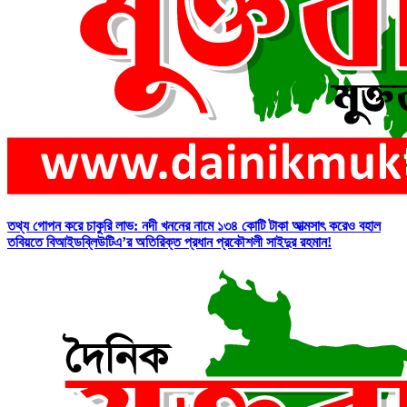
তথ্য গোপন করে চাকুরি লাভ: নদী খননের নামে ১৩৪ কোটি টাকা আত্মসাৎ করেও বহাল
তবিয়তে বিআইডব্লিউটিএ’র অতিরিক্ত প্রধান প্রকৌশলী সাইদুর রহমান!