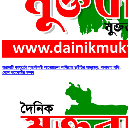
রাঙামাটি গণপূর্তের প্রকৌশলী আনোয়ারুল আজিমের দুর্নীতির সাম্রাজ্য: কানাডায় বাড়ি,
দেশে শতকোটির সম্পদ