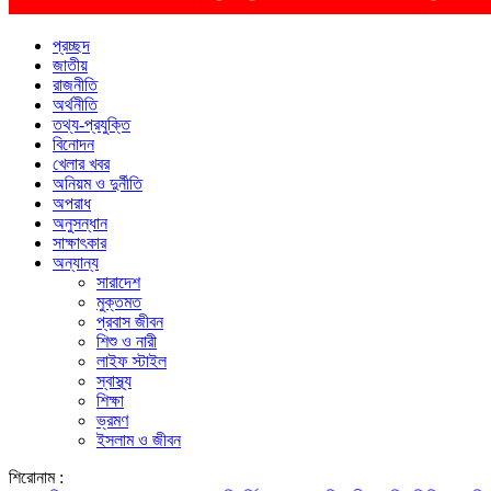
প্রচ্ছদ
জাতীয়
রাজনীতি
অর্থনীতি
তথ্য-প্রযুক্তি
বিনোদন
খেলার খবর
অনিয়ম ও দুর্নীতি
অপরাধ
অনুসন্ধান
সাক্ষাৎকার
অন্যান্য
সারাদেশ
মুক্তমত
প্রবাস জীবন
শিশু ও নারী
লাইফ স্টাইল
স্বাস্থ্য
শিক্ষা
ভ্রমণ
ইসলাম ও জীবন
শিরোনাম :