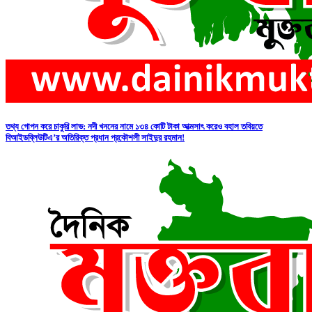
তথ্য গোপন করে চাকুরি লাভ: নদী খননের নামে ১৩৪ কোটি টাকা আত্মসাৎ করেও বহাল তবিয়তে
বিআইডব্লিউটিএ’র অতিরিক্ত প্রধান প্রকৌশলী সাইদুর রহমান!