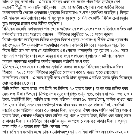
ডাল মে কুছ কালা হায়। এ বিষয়ে সচিত্র একাধিক সংবাদ প্রকাশিত হয়েছিল বেশ
কয়েকটি প্রিন্ট ও আনলাইন পত্রিকায়। তাছাড়া জাতীয় শ্লোগান এবং জাতির পিতার
অবমাননাকারী পেলেন শুদ্ধাচার পুরষ্কার শিরোনামেও সংবাদ প্রকাশিত হয়েছিল। কিন্ত
এই মারাত্মক অভিযোগের কোন শাস্তিমূলক ব্যবস্থা নেয়নি তৎকালীন বিসিক চেয়ারম্যান
মুহঃ মাহবুবর রহমান তথা বিসিক কর্তৃপক্ষ।
বিসিকের সহকারী মহাব্যবস্থাপক থেকে অবৈধভাবে লবণ সেলের প্রধান হিসাবে কর্মরত এই
কর্মকর্তার নাম মোঃ সরোয়ার হোসেন। বিসিকের চাকুরীতে ২০১৫ সালে প্রথম
নিয়োগপ্রাপ্ত হয়েছিলেন বিসিক নৈপুন্য বিকাশ কেন্দ্র গোপালগঞ্জ শীর্ষক একট প্রকল্পের
৬ষ্ঠ গ্রেডের উপব্যবস্থাপক পদমর্যাদার একজন কর্মকর্তা হিসাবে। সরকারের প্রচলিত
নিয়ম নীতি উপেক্ষা করে বে-আইনীভাবে ৫ম গ্রেডে পদোন্নতি প্রাপ্ত হন ২০২০ সালে।
পদোন্নতি প্রাপ্তির পর হতে অদ্যবাধি ৫ বছর লবণসেল প্রধানের একই পদে কর্মরত
আছেন সরকারের প্রচলিত বদলীর সাধারণ শর্তাবলী ভংগ করে।
ইতিমধ্যেই মোঃ সরোয়ার হোসেন সুখ্যাতি অর্জন করেছেন বিসিকের বেনজীর-আজিজ
হিসাবে। ২০১৫ সালে বিসিকের চাকুরীতে যোগদান করে ৯ বছরে হাতে পেয়েছেন
আলাদিনের চেরাগ। এ সময় চাকুরী করে কোটি টাকা মূল্যের একাধিক ফ্লাট বুকিং দিয়েছেন
মোঃ সরোয়ার হোসেন।
তিনি মাসিক বেতন ভাতা পান তিনি সব মিলিয়ে ৭৫ হাজার টাকা। অথচ তার মাসিক ব্যয়
দেড় লক্ষ টাকার উপরে। নির্ভরযোগ্য সূত্রে প্রাপ্ত তথ্য মতে, তার বাসা ভাড়া ৩৫ হাজার
টাকা, ইউটিলিটি বিল, সার্ভিস চার্জ বাবদ পরিশোধ করেন ১০ হাজার টাকা, মাসিক খাওয়া খরচ
৪৫ হাজার টাকা, সন্তানের লেখাপড়া খরচ বাবদ ব্যয় করেন ২০ হাজার টাকা, ক্রেডিট
কার্ডের লোন পরিশোধ করেন ৩০ হাজার টাকা, ডাক্তার, ঔষধ বাবদ মাসিক সর্বনিম্ন খরচ ৫
হাজার টাকা, পোষাক পরিচ্ছদ বাবদ মাসিক গড় খরচ ৫ হাজার টাকা, বিবিধ খরচ আছে মাসে
৫ হাজার টাকা। সব মিলিয়ে তার মাসিক ব্যয় কমপক্ষে ১ লক্ষ ৫৫ হাজার টাকা। প্রশ্ন
হলো বাকি ৭৫ হাজার টাকা তিনি কোথায় পান?
তার বর্তমান বাসস্থান হচ্ছে ঢাকার মোহাম্মদপুরস্থ চান মিয়া হাউজিং এর রোড নং-২ এর