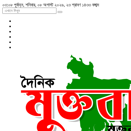
০৩:০৮ পূর্বাহ্ন, শনিবার, ০৮ অগাস্ট ২০২৬, ২৩ শ্রাবণ ১৪৩৩ বঙ্গাব্দ