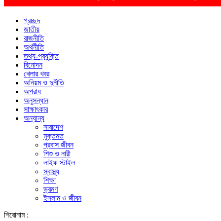
প্রচ্ছদ
জাতীয়
রাজনীতি
অর্থনীতি
তথ্য-প্রযুক্তি
বিনোদন
খেলার খবর
অনিয়ম ও দুর্নীতি
অপরাধ
অনুসন্ধান
সাক্ষাৎকার
অন্যান্য
সারাদেশ
মুক্তমত
প্রবাস জীবন
শিশু ও নারী
লাইফ স্টাইল
স্বাস্থ্য
শিক্ষা
ভ্রমণ
ইসলাম ও জীবন
শিরোনাম :