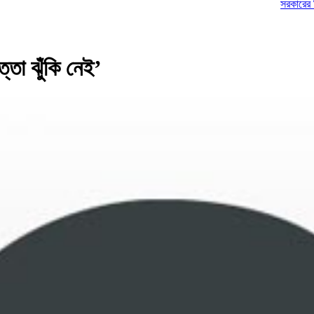
সরকারের বিরুদ্ধে ভয়ং
্তা ঝুঁকি নেই’