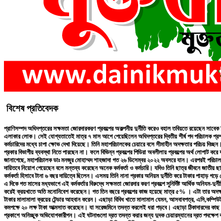
বিশেষ প্রতিবেদক
প্রাণিসম্পদ অধিদপ্তরের সক্ষমতা জোরদারকরণ প্রকল্পের অকল্পনীয় দুর্নীতি করেও বহাল তবিয়তে রয়েছেন সাবেক
এলাকার লোক। সেই যোগ্যতাতেই মাত্র ৭ মাস আগে পেয়েছিলেন অধিদপ্তরের দ্বিতীয় শীর্ষ পদ পরিচালক প্রশ
কর্মচারিদের মধ্যে চাপা ক্ষোভ দেখা দিয়েছে। তিনি মহাপরিচালকের চেয়ারে বসে সীমাহীন অদক্ষতার পরিচয় দিচ্ছন
প্রকার বিভাগীয় ব্যবস্থা নিতে পারছেন না। ফলে বিভিন্ন প্রকল্পের পিডিরা অবলীলায় প্রকল্পের অর্থ লোপাট ক
জানাগেছে, মহাপরিচালক ডাঃ মনজুর মোহাম্মদ শাহজাদা গত ২৬ ডিসেম্বর ২০২২ অবসরে যান। এরপরই পরিচালক প্র
দায়িতবে নিয়োগ পেয়েছেন বলে মন্তব্য করেছেন অনেক কর্মকর্তা ও কর্মচারি। যদিও তিনি ছাত্র জীবনে জাতীয় ছা
কর্মকর্তা হিসাবে টানা ৬ বছর দায়িত্বে ছিলেন। এসময় তিনি নানা প্রকার অনিয়ম দুর্নীতি করে টাকার পাহাড় গ
এ দিকে গত মাসের মধ্যভাগে এই কর্মকর্তার বিরুদ্ধে সক্ষমতা জোরদার করণ প্রকল্পে সুনির্দিষ্ট আর্থিক অনি
করেই ক্রয়খাতে অতি মনোনিবেশ করেছেন। গত তিন বছরে প্রকল্পের কাজ হয়েছে মাত্র ৫% । এটা তার অদক্ষতা
টাকার মালামালা ক্রয়ের টেন্ডার আহবান করেন। এছাড়া বিবিধ খাতে মালামাল যেমন, আসবাবপত্র, এসি,কম্পিউ
কমপক্ষে ২০ লক্ষ টাকা আত্মসাত করেছেন। যা সরেজমিনে তদন্ত করলেই ধরা পড়বে। এছাড়া ঠিকাদারদের কাছ থেক
প্রকাশে অনিচ্ছুক অভিযোগকারীগন। এই ঘটনাগুলো দ্রত তদন্ত করার জন্য দুদক চেয়ারম্যানের দ্রত পদক্ষেপ কাম