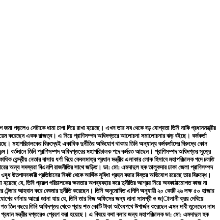
োগ জমা পড়লেও সেটাকে ধামা চাপা দিয়ে রাখা হয়েছে। এখন তার সব থেকে বড় যোগ্যতা তিনি নাকি প্রধানমন্ত্রীর
 কায়েম করেছেন একক রাজত্ব। এ নিয়ে প্রাণিসম্পদ অধিদপ্তরে আলোচনা সমালোচনার ঝড় বইছে। কর্মকর্তা
েছে। মহাপরিচালকের বিরুদ্ধেই একাধিক দুর্নীতির অভিযোগ থাকায় তিনি অন্যান্য কর্মকর্তাদের বিরুদ্ধে কোন
ন্ম। বর্তমানে তিনি প্রাণিসম্পদ অধিদপ্তরের মহাপরিচালক পদে কর্মরত আছেন। প্রাণিসম্পদ অধিদপ্তর সুত্রে
কেন্দ্রীয় নেতার বাসায় ধর্ণা দিয়ে কেবলমাত্র প্রধান মন্ত্রীর এলাকার লোক হিসাবে মহাপরিচালক পদে চলতি
পরিবারের অন্য সদস্যরা বিএনপি রাজনীতির সাথে জড়িত। ডা: মো: এমদাদুল হক তালুকদার ঢাকা জেলা প্রাণিসম্পদ
ওষুধ উতপাদনকারী প্রতিষ্ঠানের নিকট থেকে আর্থিক সুবিধা গ্রহন করার বিস্তর অভিযোগ রয়েছে তার বিরুদ্ধে।
া হয়েছে যে, তিনি প্রকল্প পরিচালকের ক্ষমতার অপব্যবহার করে দুর্নীতির আশ্রয় নিয়ে অবকাঠামোগত কাজ না
ন্ডার আহবান করে বেশুমার দুর্নীতি করেছেন। তিনি অনুমোদিত এপিপি অনুযায়ী ২০ কোটি ২৬ লক্ষ ৫০ হাজার
োগের বর্ণনায় আরো জানা যায় যে, তিনি তার নিজ অফিসের জন্য নানা সামগ্রী ও জ¦ালানী ক্রয় দেখিয়ে
ে। গত তিন বছরে তিনি অধিদপ্তর থেকে প্রায় শত কোটি টাকা অবৈধপথে উপার্জন করেছেন এমন দাবী তুলেছেন নাম
 ও প্রধান মন্ত্রীর দপ্তরেও প্রেরণ করা হয়েছে। এ বিষয়ে কথা বলার জন্য মহাপরিচালক ডা: মো: এমদাদুল হক