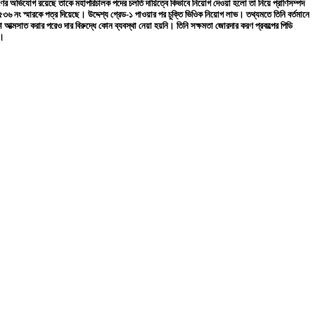
ের অভিযোগ রয়েছে তাকে মহাপরিচালক পদের চলতি দায়িত্বে কিভাবে নিয়োগ দেওয়া হলো তা নিয়ে প্রাণিসম্পদ
৬ নং স্মারকে পত্র দিয়েছে। উদ্দেশ্য গ্রেড-১ পাওয়ার পর চুক্তি ভিওিক নিয়োগ লাভ। তথ্যমতে তিনি বর্তমানে
া আত্মসাত করার পরেও দার বিরুদ্ধে কোন ব্যবস্থা নেয়া হয়নি। তিনি সক্ষমতা জোরদার করণ প্রকল্পের পিডি
া।