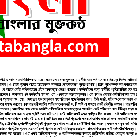
 পিডি ও বর্তমান মহাপরিচালক ডা: মো: এমদাদুল হক তালুকদার । দুর্নীতি দমন কমিশনে তার বিরুদ্ধে লিখিত অভিয
াসন। এ ছাড়া প্রভাব খাঁটিয়ে হয়েছিলেন সক্ষমতা জোরদারকরণ প্রকল্পের পিডি। তিনি প্রাণিসম্পদ অধিদপ্তরে
। যে কারণে গোটা অধিদপ্তরের চেইন অব কমান্ড ভেংগে পড়েছে। কর্মকর্তাদের মধ্যে দুর্নীতির প্রতিযোগিতা শুরু হয়
রে যাচ্ছেন। ভাগ্যবান এই কর্মকর্তার নাম ডা: মো: এমদাদুল হক তালুকদার। গোপালগঞ্জ জেলার কোটালিপাড়ায় তার জ
শাসন ডা: মো: এমদাদুল হক তালুকদার মহাপরিচালক পদে নিয়োগ পান। তিনি মন্ত্রী, সচিব ও গোপালগঞ্জের একাধিক 
ত্র সমাজ করতেন এবং তার স্ত্রী জাতীয় পার্টির সাবেক মন্ত্রী ড. টি আই এ ফজলে রাব্বী চৌধুরীর ভাগনে। তার 
ড়ে তোলেন। খামারিদের কাছ থেকে ভয়বীতি দেখিয়ে টাকা আদায় ছাড়াও মোবাইল কোর্ট পরিচালনা করে বিভিন্ন খাদ্য ও 
যম-দুর্নীতির অভিযোগ জমা পড়েছে দুর্নীতি দমন কমিশনে। সেই অভিযোগটি এখন প্রক্রিয়াধিন রয়েছে। ওই অভিযোগে বল
 ও অযোগ্যতার কারনেই হয়েছে। এই তিন বছরে তিনি প্রকল্পের অবকাঠামোগত কাজ না করে কেনাকাটার কাজের টে
টার,ফটোকপিয়ার,কার্পেট,ল্যাপটপ,বই পুস্তক ক্রয় খাতে আরো ৫ কোটি টাকা খরচ করেন। দুদকে জমাকৃত ওই অভিয
ে পার্সেন্টেজ গ্রহন করে কার্যাদেশ প্রদান ও বদলী বাণিজ্যের জোরাল অভিযোগ রয়েছে এই কর্মকর্তার বিরুদ্ধ
না করা হয়েছে। এই একই অভিযোগ মৎস্য ও প্রাণিসম্পদ মন্ত্রণালয়ের মন্ত্রী,সচিব, রাষ্ট্রিয় গোয়েন্দা সংস্থা