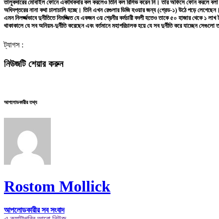
তালুকদারের মোবাইল ফোনে একাধিকবার কল করলেও তিনি কল রিসিভ করেন নি। তার অফিসে ফোন করলে বলা হয় স্য
অধিদপ্তরের নানা কথা চালাচালি হচ্ছে। তিনি এখন রেগুলার ডিজি হওয়ার জন্য (গ্রেড-১) উঠে পড়ে লেগেছেন। আ
এমন নিলর্জ্জভাবে দুনীতিতে নিমজ্জিত যে একজন ৩য় শ্রেনীর কর্মচারী বদলী হতেও তাকে ৫০ হাজার থেকে ১ লাখ টা
থাকাকালে যে সব অনিয়ম-দুর্নীতি করেছেন এবং বর্তমানে মহাপরিচালক হয়ে যে সব দুর্নীতি করে যাচ্ছেন সেগুলো তদন
ট্যাগস :
নিউজটি শেয়ার করুন
আপলোডকারীর তথ্য
Rostom Mollick
আপলোডকারীর সব সংবাদ
এ ক্যাটাগরির আরো নিউজ