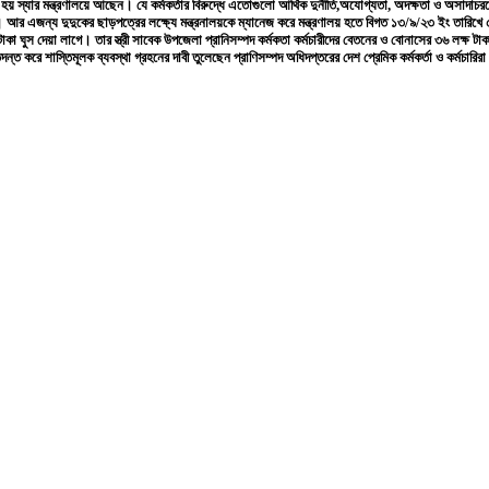
ার মন্ত্রণালয়ে আছেন। যে কর্মকর্তার বিরুদ্ধে এতোগুলো আর্থিক দুর্নীতি,অযোগ্যতা, অদক্ষতা ও অসাদাচরণ
র এজন্য দুদুকের ছাড়পত্রের লক্ষ্যে মন্ত্রনালয়কে ম্যানেজ করে মন্ত্রণালয় হতে বিগত ১৩/৯/২৩ ইং তারিখে ৫৩
কা ঘুস দেয়া লাগে। তার স্ত্রী সাবেক উপজেলা প্রানিসম্পদ কর্মকতা কর্মচারীদের বেতনের ও বোনাসের ৩৬ লক্ষ টাক
্ত করে শাস্তিমূলক ব্যবস্থা গ্রহনের দাবী তুলেছেন প্রাণিসম্পদ অধিদপ্তরের দেশ প্রেমিক কর্মকর্তা ও কর্মচারির