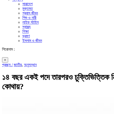
সারাদেশ
মুক্তমত
প্রবাস জীবন
শিশু ও নারী
লাইফ স্টাইল
স্বাস্থ্য
শিক্ষা
ভ্রমণ
ইসলাম ও জীবন
শিরোনাম :
×
প্রচ্ছদ /
জাতীয়
,
অনুসন্ধান
১৪ বছর একই পদে তারপরও চুক্তিভিত্তিক নি
কোথায়?