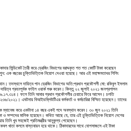
দার সিন্ডিকেট তৈরী করে ড্রেজিং বিভাগের বরাদ্দকৃত শত শত কোটি টাকা করেছেন
ে পুন: এক বছরের চুক্তিভিত্তিক নিয়োগ দেওয়া হয়েছে। আর এই মহাক্ষমতাধর শিপিং
 যান। তদস্থলে দায়িত্ব পান ড্রেজিং বিভাগের অতি:প্রধান প্রকৌশলী মো: রকিবুল ইসলাম
িত্ব গ্রহনপূর্বক ফাইল ওয়ার্ক শুরু করেন। কিন্তু ২২ জুলাই ২০২১ জনপ্রশাসন
১৪৬.১৭.৩১৪। ফলে তিনি আবার প্রধান প্রকৌশলীর চেয়ারে ফিরে আসেন। চলতি
৬/২০২১। এঘটনায় বিআইডব্লিউটিএর কর্মকর্তা ও কর্মচারিরা বিস্মিত হয়েছেন। তাদের
লয়কে ম্যানেজ করে একটানা ১৪ বছর একই পদে অবস্থান করেন। ৩০ জুন ২০২১ তিনি
াকা ও সম্পদের মালিক হয়েছেন। কথিত আছে যে, তার এই চুক্তিভিত্তিক নিয়োগ দেশের
য়ায় তিনি খুব সহজেই প্রতিমন্ত্রীর আনুকুল্য পেয়েছেন।
% কেবল খাতা কলমে বাস্তবায়ন হয়ে থাকে। ঠিকাদারদের সাথে যোগসাজসে এই টাকা