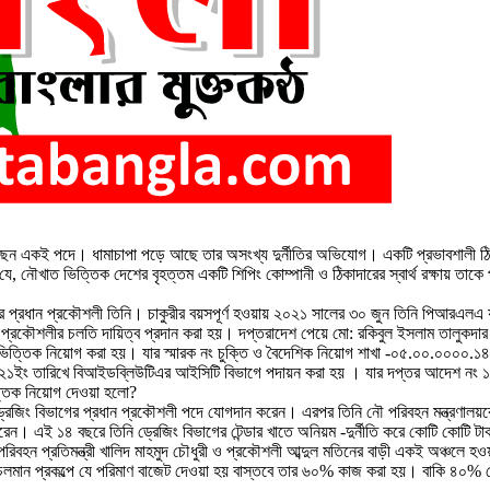
ছেন একই পদে। ধামাচাপা পড়ে আছে তার অসংখ্য দুর্নীতির অভিযোগ। একটি প্রভাবশালী ঠিকা
নৌখাত ভিত্তিক দেশের বৃহত্তম একটি শিপিং কোম্পানী ও ঠিকাদারের স্বার্থ রক্ষায় তাক
গের প্রধান প্রকৌশলী তিনি। চাকুরীর বয়সপূর্ণ হওয়ায় ২০২১ সালের ৩০ জুন তিনি পিআরএলএ
ৌশলীর চলতি দায়িত্ব প্রদান করা হয়। দপ্তরাদেশ পেয়ে মো: রকিবুল ইসলাম তালুকদার দায়
িত্তিক নিয়োগ করা হয়। যার স্মারক নং চুক্তি ও বৈদেশিক নিয়োগ শাখা -০৫.০০.০০০০.
১ইং তারিখে বিআইডব্লিউটিএর আইসিটি বিভাগে পদায়ন করা হয় । যার দপ্তর আদেশ নং ১২৩
ত্তিক নিয়োগ দেওয়া হলো?
ড্রেজিং বিভাগের প্রধান প্রকৌশলী পদে যোগদান করেন। এরপর তিনি নৌ পরিবহন মন্ত্রণা
 এই ১৪ বছরে তিনি ড্রেজিং বিভাগের টেন্ডার খাতে অনিয়ম -দুর্নীতি করে কোটি কোটি ট
পরিবহন প্রতিমন্ত্রী খালিদ মাহমুদ চৌধুরী ও প্রকৌশলী আব্দুল মতিনের বাড়ী একই অঞ্চলে হও
র চলমান প্রকল্পে যে পরিমাণ বাজেট দেওয়া হয় বাস্তবে তার ৬০% কাজ করা হয়। বাকি ৪০