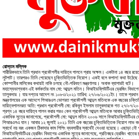
রোস্তম মল্লিক
শারীরিকভাবে তিনি প্রধান প্রকৌশলীর দায়িত্ব পালনে প্রায় অক্ষম। একটানা ১৪ বছর রয়ে
লুটপাট। তারপরও তিনি পেয়েছেন চুক্তিভিত্তিক নিয়োগ। একই বলে কপাল! কথা উঠেছে যে, 
কোম্পানীর মালিকের কথায়ই নাকি চলছে নৌ-পরিবহণ মন্ত্রণালয়। অবাক ব্যাপারই বটে।
মহাস্যেভাগ্যবান এই কর্মকর্তার নাম মো: আব্দুল মতিন। বিআইডব্লিউটিএর ড্রেজিং বিভা
তালুকদার । যার দপ্তর আদেশ নং ১০৮৩/২০২১ তারিখ: ২৭/০৬/২০২১ইং। তাকে প্রধান প্রক
মন্ত্রণালয়ের এক আদেশে পিআরএল ভোগরত প্রকৌশলী আব্দুল মতিনকে এক বছরের চক্তিভ
দায়িত্বপালনরত অতি: প্রধান প্রকৌশলী মো: রকিবুল ইসলাম তালুকদারকে গত ২৭/০৭/২০২
প্রশ্ন ১৪ বছর দায়িত্ব পালন করার পরও কেন প্রকৌশলী আব্দুল মতিনকে আবার চুক্তিভি
একাধিক সুত্রে জানাগেছে, প্রকৌশলী মো: আব্দুল মতিন ২০০৬ সালে বিআইডব্লিউটিএর 
পিআরএলএ যান। আবার ১২ জুলাই ২০২১ তিনি এক বছরের চুক্তিভিত্তিক নিয়োগ লাভ করেন।
স্বার্থে নয় বরং একজন ঠিকাদার কাম শিপিং ব্যবসায়ীর স্বার্থেই দেওয়া হয়েছে। এছাড়া নৌ 
বিআইডব্লিউটিএর ড্রেজিং বিভাগের একাধিক সুত্রে জানাগেছে, প্রতিবছর ড্রেজিং খাতে