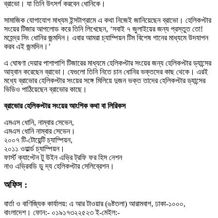
ব্রাভো। যা তিনি উৎসর্গ করবেন ধোনিকে।
সামাজিক যোগাযোগ মাধ্যম ইন্সটাগ্রামে এ কথা নিজেই জানিয়েছেন ব্রাভো। হেলিকপ্টার
সংয়ের টিজার আপলোড করে তিনি লিখেছেন, ‘সবাই ৭ জুলাইয়ের জন্য প্রস্তুত তো!
মহেন্দ্র সিং ধোনির জন্মদিন। এবার আমরা চ্যাম্পিয়ন টিম বিশেষ গানের মাধ্যমে উদযাপন
করব এই জন্মদিন।’
এ ঘোষণা দেয়ার পাশাপাশি টিজারের মাধ্যমে হেলিকপ্টার সংয়ের জন্য হেলিকপ্টার ড্যান্সের
আহ্বান করেছেন ব্রাভো। যেগুলো তিনি নিতে চান ধোনির ভক্তদের কাছ থেকে। এরই
মধ্যে ব্রাভোর হেলিকপ্টার সংয়ের সঙ্গে মিলিয়ে দুজন ভক্ত তাদের হেলিকপ্টার ড্যান্সের
ভিডিও পাঠিয়েছেন ব্রাভোর কাছে।
ব্রাভোর হেলিকপ্টার সংয়ের আংশিক কথা বা লিরিকস
এমএস ধোনি, নাম্বার সেভেন,
এমএস ধোনি নাম্বার সেভেন।
২০০৭ টি-টোয়েন্টি চ্যাম্পিয়ন,
২০১১ ওয়ার্ল্ড চ্যাম্পিয়ন।
ফার্স্ট ক্যাপ্টেন টু উইন এভ্রি ট্রফি ফর হিস নেশন
নাও এভ্রিবডি ডু দ্য হেলিকপ্টার সেলিব্রেশন।
অফিস :
বার্তা ও বাণিজ্যিক কার্যালয়: এ আর টাওয়ার (৬ষ্টতলা) আরামবাগ, ঢাকা-১০০০,
বাংলাদেশ। ফোন:- ০১৯১৭৩২২৫২৩ ই-মেইল:-