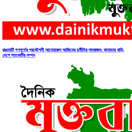
রাঙামাটি গণপূর্তের প্রকৌশলী আনোয়ারুল আজিমের দুর্নীতির সাম্রাজ্য: কানাডায় বাড়ি,
দেশে শতকোটির সম্পদ