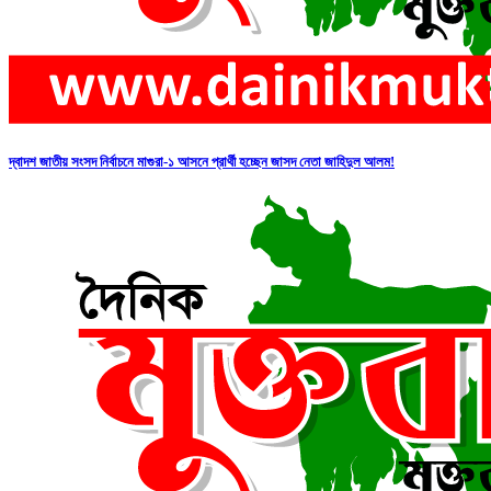
দ্বাদশ জাতীয় সংসদ নির্বাচনে মাগুরা-১ আসনে প্রার্থী হচ্ছেন জাসদ নেতা জাহিদুল আলম!