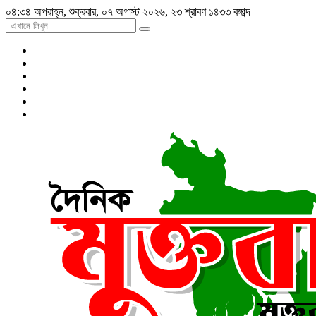
০৪:৩৪ অপরাহ্ন, শুক্রবার, ০৭ অগাস্ট ২০২৬, ২৩ শ্রাবণ ১৪৩৩ বঙ্গাব্দ