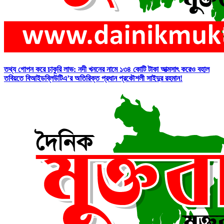
তথ্য গোপন করে চাকুরি লাভ: নদী খননের নামে ১৩৪ কোটি টাকা আত্মসাৎ করেও বহাল
তবিয়তে বিআইডব্লিউটিএ’র অতিরিক্ত প্রধান প্রকৌশলী সাইদুর রহমান!