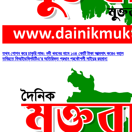
তথ্য গোপন করে চাকুরি লাভ: নদী খননের নামে ১৩৪ কোটি টাকা আত্মসাৎ করেও বহাল
তবিয়তে বিআইডব্লিউটিএ’র অতিরিক্ত প্রধান প্রকৌশলী সাইদুর রহমান!