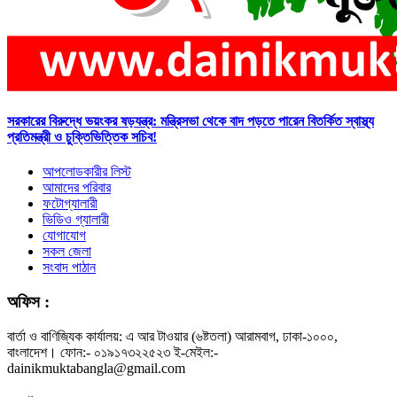
সরকারের বিরুদ্ধে ভয়ংকর ষড়যন্ত্র: মন্ত্রিসভা থেকে বাদ পড়তে পারেন বিতর্কিত স্বাস্থ্য
প্রতিমন্ত্রী ও চুক্তিভিত্তিক সচিব!
আপলোডকারীর লিস্ট
আমাদের পরিবার
ফটোগ্যালারী
ভিডিও গ্যালারী
যোগাযোগ
সকল জেলা
সংবাদ পাঠান
অফিস :
বার্তা ও বাণিজ্যিক কার্যালয়: এ আর টাওয়ার (৬ষ্টতলা) আরামবাগ, ঢাকা-১০০০,
বাংলাদেশ। ফোন:- ০১৯১৭৩২২৫২৩ ই-মেইল:-
dainikmuktabangla@gmail.com