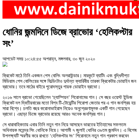
ধোনির জন্মদিনে ডিজে ব্রাভোর ‘হেলিকপ্টার
সং’
আপডেট সময় ১০:২৪:৫৫ অপরাহ্ন, মঙ্গলবার, ৩০ জুন ২০২০
ক্রিকেট মাঠে তিনি একজন পেস বোলিং অলরাউন্ডার। মারকুটে ব্যাটিং এবং বুদ্ধিদীপ্ত
মিডিয়াম পেস বোলিংয়ের সঙ্গে ফিল্ডিংটাও দুর্দান্ত ক্যারিবীয় তারকা ক্রিকেটার ডোয়াইন জন
ব্রাভোর। তবে মাঠের বাইরে পুরোদস্তুর গায়ক ডোয়াইন ব্রাভো।
২০১৬ সালে ব্রাভো গেয়েছিলেন ‘চ্যাম্পিয়ন’ শিরোনামের গান। সে বছর ওয়েস্ট ইন্ডিজ
ক্রিকেট দল দ্বিতীয়বারের মতো বিশ্ব টি-টোয়েন্টির শিরোপা জেতার পর এ গান জনপ্রিয় হয়
সারা বিশ্বে। চলতি বছর করোনাভাইরাস নিয়েও অনুপ্রেরণামূলক একটি গান গেয়েছেন
ব্রাভো। এছাড়া ডিজে ব্রাভোর রয়েছে আরও অনেক জনপ্রিয় গান।
সে ধারাবাহিকতায় এবার তিনি নতুন গান নিয়ে আসছেন ভারতের ইতিহাসের সফলতম
অধিনায়ক মহেন্দ্র সিং ধোনিকে নিয়ে। আগামী ৭ জুলাই ধোনির ৩৯তম জন্মদিন। এ বিশেষ
উপলক্ষ্যটি স্মরণীয় করে রাখতে ‘হেলিকপ্টার সং’ শিরোনামে নতুন গান প্রকাশ করবেন