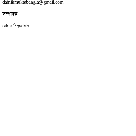
dainikmuktabangla@gmail.com
সম্পাদক
মোঃ আনিসুজ্জামান