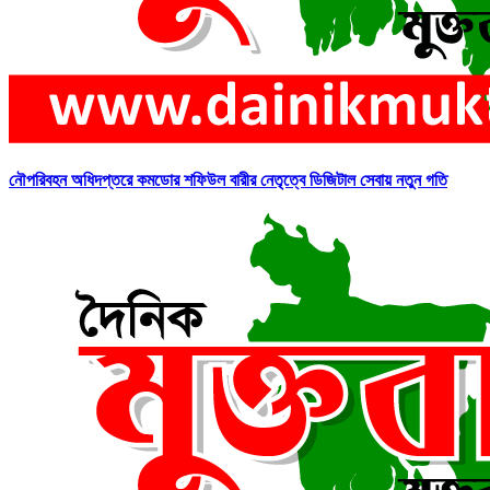
নৌপরিবহন অধিদপ্তরে কমডোর শফিউল বারীর নেতৃত্বে ডিজিটাল সেবায় নতুন গতি