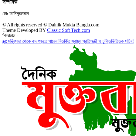
সম্পাদক
মোঃ আনিসুজ্জামান
© All rights reserved © Dainik Mukta Bangla.com
Theme Developed BY
Classic Soft Tech.com
শিরোনাম :
সভা থেকে বাদ পড়তে পারেন বিতর্কিত স্বাস্থ্য প্রতিমন্ত্রী ও চুক্তিভিত্তিক সচিব!
রাজস্ব ঘাটত