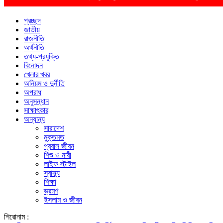
প্রচ্ছদ
জাতীয়
রাজনীতি
অর্থনীতি
তথ্য-প্রযুক্তি
বিনোদন
খেলার খবর
অনিয়ম ও দুর্নীতি
অপরাধ
অনুসন্ধান
সাক্ষাৎকার
অন্যান্য
সারাদেশ
মুক্তমত
প্রবাস জীবন
শিশু ও নারী
লাইফ স্টাইল
স্বাস্থ্য
শিক্ষা
ভ্রমণ
ইসলাম ও জীবন
শিরোনাম :