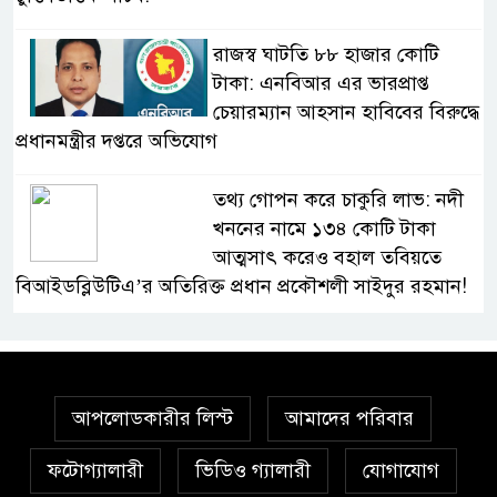
রাজস্ব ঘাটতি ৮৮ হাজার কোটি
টাকা: এনবিআর এর ভারপ্রাপ্ত
চেয়ারম্যান আহসান হাবিবের বিরুদ্ধে
প্রধানমন্ত্রীর দপ্তরে অভিযোগ
তথ্য গোপন করে চাকুরি লাভ: নদী
খননের নামে ১৩৪ কোটি টাকা
আত্মসাৎ করেও বহাল তবিয়তে
বিআইডব্লিউটিএ’র অতিরিক্ত প্রধান প্রকৌশলী সাইদুর রহমান!
স্বাস্থ্য মন্ত্রণালয়ে ফ্যাসিস্ট-আমলা
সিন্ডিকেট: মন্ত্রী, প্রতিমন্ত্রীকে
তোয়াক্কা করছেন না চুক্তিভিত্তিক
আপলোডকারীর লিস্ট
আমাদের পরিবার
সচিব!
ফটোগ্যালারী
ভিডিও গ্যালারী
যোগাযোগ
বিআইডব্লিউটিএর সহকারী সমন্বয়