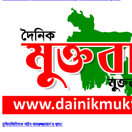
চুক্তিভিত্তিক সচিব কামরুজ্জামান’র কান্ড!