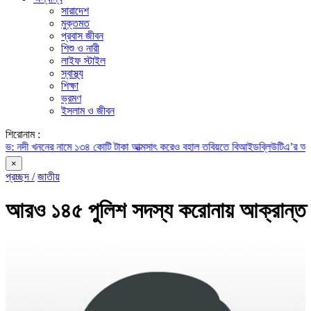
সারাদেশ
মুক্তমত
প্রবাস জীবন
শিশু ও নারী
লাইফ স্টাইল
স্বাস্থ্য
শিক্ষা
ভ্রমণ
ইসলাম ও জীবন
শিরোনাম :
ননের নামে ১৩৪ কোটি টাকা আত্মসাৎ করেও বহাল তবিয়তে বিআইডব্লিউটিএ’র অতিরিক্ত প্র
×
প্রচ্ছদ /
জাতীয়
আরও ১৪৫ পুলিশ সদস্য করোনায় আক্রান্ত