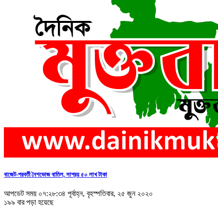
বাজেট-পরবর্তী নৈশভোজ বাতিল, সাশ্রয় ৫০ লাখ টাকা
আপডেট সময় ০৭:২৮:৩৪ পূর্বাহ্ন, বৃহস্পতিবার, ২৫ জুন ২০২০
১৯৯ বার পড়া হয়েছে