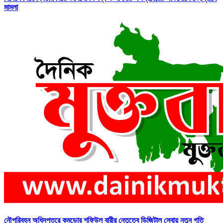
মামলা
নৌপরিবহন অধিদপ্তরে কমডোর শফিউল বারীর নেতৃত্বে ডিজিটাল সেবায় নতুন গতি