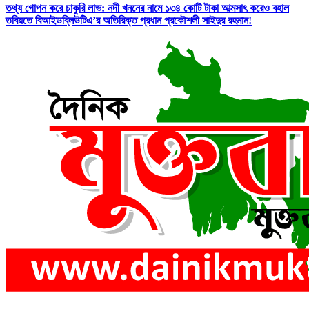
তথ্য গোপন করে চাকুরি লাভ: নদী খননের নামে ১৩৪ কোটি টাকা আত্মসাৎ করেও বহাল
তবিয়তে বিআইডব্লিউটিএ’র অতিরিক্ত প্রধান প্রকৌশলী সাইদুর রহমান!