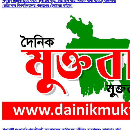
স্বাস্থ্য মন্ত্রণালয়ের কাঁধে দুর্নীতির ভুত: চার মাস ধরে আটকে রাখা হয়েছে রাজশাহী
মেডিকেল বিশ্ববিদ্যালয় প্রকল্পের টেন্ডারের ফাইল!
রাঙামাটি গণপূর্তের প্রকৌশলী আনোয়ারুল আজিমের দুর্নীতির সাম্রাজ্য: কানাডায় বাড়ি,