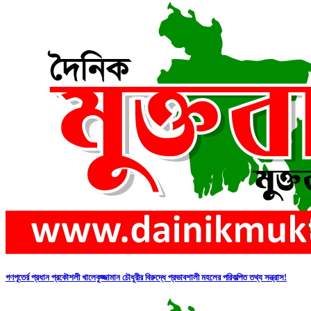
গণপূতের্র প্রধান প্রকৌশলী খালেকুজ্জামান চৌধুরীর বিরুদ্ধে প্রভাবশালী মহলের পরিকল্পিত তথ্য সন্ত্রাস!