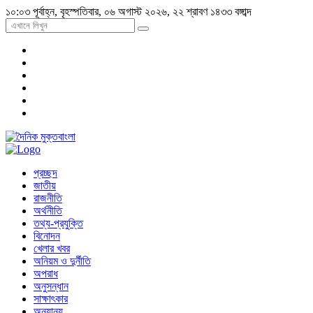
১০:০৩ পূর্বাহ্ন, বৃহস্পতিবার, ০৬ অগাস্ট ২০২৬, ২২ শ্রাবণ ১৪৩৩ বঙ্গাব্দ
প্রচ্ছদ
জাতীয়
রাজনীতি
অর্থনীতি
তথ্য-প্রযুক্তি
বিনোদন
খেলার খবর
অনিয়ম ও দুর্নীতি
অপরাধ
অনুসন্ধান
সাক্ষাৎকার
অন্যান্য