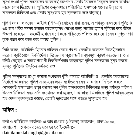
সুস্থ হওয়া পুলিশ সদস্যদের অনেকেই জনগণের সেবায় নিজেকে নিযুক্ত করতে আবারও
কাজে যোগ দিয়েছেন। পুলিশের তত্ত্বাবধানে পরিচালিত হাসপাতালগুলোর উন্নত ও
মানসম্মত চিকিৎসা এবং সেবায় সুস্থতার হার দ্রুততার সঙ্গে বাড়ছে।
পুলিশ সদর দফতরের এআইজি (মিডিয়া) সোহেল রানা বলেন, এ পর্যন্ত বাংলাদেশ পুলিশের
৩৪ জন গর্বিত সদস্য চলমান করোনাযুদ্ধে দেশের জন্য সর্বোচ্চ ত্যাগ স্বীকার করে জীবন
উৎসর্গ করেছেন। সহকর্মী হারানোর শোককে শক্তিতে পরিণত করে দেশ সেবার দৃপ্ত শপথ
বুকে ধারণ করে কাজ করে যাচ্ছে পুলিশ।
তিনি বলেন, আইজিপি হিসেবে দায়িত্ব নেয়ার পর ড. বেনজীর আহমেদ বিরামহীনভাবে
করোনা প্রতিরোধে দিকনির্দেশনা দিচ্ছেন ও প্রয়োজনীয় ব্যবস্থা গ্রহণ করেছেন। তার
বলিষ্ঠ নেতৃত্ব ও সময়োপযোগী দিকনির্দেশনায় আক্রান্ত পুলিশ সদস্যদের সুস্থ করতে
ব্যস্ত পুলিশের ঊর্ধ্বতন কর্মকর্তারাও।
পুলিশ সদস্যদের মধ্যে করোনা সংক্রমণ ঝুঁকি কমাতে আইজিপি ড. বেনজীর আহমেদের
নির্দেশে আক্রান্ত পুলিশ সদস্যদের জন্য সর্বোত্তম সেবা ও শুশ্রূষা নিশ্চিত করতে
বেসরকারি হাসপাতাল ভাড়া করাসহ সব পুলিশ হাসপাতালে চিকিৎসার জন্য পর্যাপ্ত পরিমাণ
উন্নত চিকিৎসা সরঞ্জামাদি সংযোজন করা হয়েছে। এ কারণে একদিকে পুলিশ আক্রান্তের
হার যেমন ক্রমান্বয়ে কমছে, তেমনি দ্রুততার সঙ্গে বাড়ছে সুস্থতার হার।
অফিস :
বার্তা ও বাণিজ্যিক কার্যালয়: এ আর টাওয়ার (৬ষ্টতলা) আরামবাগ, ঢাকা-১০০০,
বাংলাদেশ। ফোন:- ০১৯১৭৩২২৫২৩ ই-মেইল:-
dainikmuktabangla@gmail.com