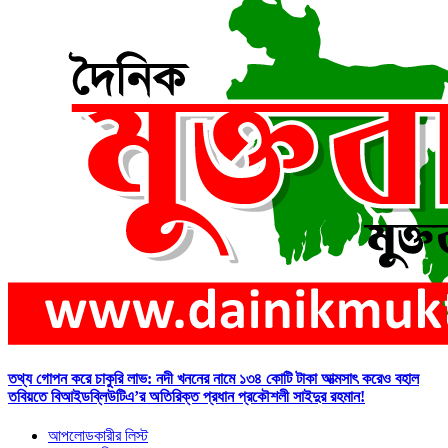
তথ্য গোপন করে চাকুরি লাভ: নদী খননের নামে ১৩৪ কোটি টাকা আত্মসাৎ করেও বহাল
তবিয়তে বিআইডব্লিউটিএ’র অতিরিক্ত প্রধান প্রকৌশলী সাইদুর রহমান!
আপলোডকারীর লিস্ট