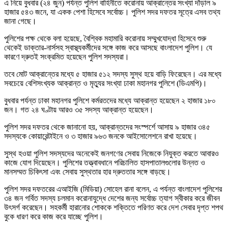
এ নিয়ে বুধবার (২৪ জুন) পর্যন্ত পুলিশ বাহিনীতে করোনায় আক্রান্তের সংখ্যা দাঁড়াল ৯
হাজার ৫৪৩ জনে, যা একক পেশা হিসেবে সর্বোচ্চ। পুলিশ সদর দফতর সূত্রে এসব তথ্য
জানা গেছে।
পুলিশের পক্ষ থেকে বলা হয়েছে, বৈশ্বিক মহামারি করোনায় সম্মুখযোদ্ধা হিসেবে শুরু
থেকেই ডাক্তার-নার্সসহ স্বাস্থ্যকর্মীদের সঙ্গে কাজ করে আসছে বাংলাদেশ পুলিশ। যে
কারণে দ্রুতই সংক্রমিত হয়েছেন পুলিশ সদস্যরা।
তবে মোট আক্রান্তের মধ্যে ৫ হাজার ৫১২ সদস্য সুস্থ হয়ে বাড়ি ফিরেছেন। এর মধ্যে
সবচেয়ে বেশিসংখ্যক আক্রান্ত ও মৃত্যুর সংখ্যা ঢাকা মহানগর পুলিশে (ডিএমপি)।
বুধবার পর্যন্ত ঢাকা মহানগর পুলিশে কর্মরতদের মধ্যে আক্রান্ত হয়েছেন ২ হাজার ১৮০
জন। গত ২৪ ঘণ্টায় আরও ৩৫ সদস্য আক্রান্ত হয়েছেন।
পুলিশ সদর দফতর থেকে জানানো হয়, আক্রান্তদের সংস্পর্শে আসায় ৯ হাজার ৩৪৫
সদস্যকে কোয়ারেন্টাইনে ও ৩ হাজার ৯৬৩ জনকে আইসোলেশনে রাখা হয়েছে।
সুস্থ হওয়া পুলিশ সদস্যদের অনেকেই জনগণের সেবায় নিজেকে নিযুক্ত করতে আবারও
কাজে যোগ দিয়েছেন। পুলিশের তত্ত্বাবধানে পরিচালিত হাসপাতালগুলোর উন্নত ও
মানসম্মত চিকিৎসা এবং সেবায় সুস্থতার হার দ্রুততার সঙ্গে বাড়ছে।
পুলিশ সদর দফতরের এআইজি (মিডিয়া) সোহেল রানা বলেন, এ পর্যন্ত বাংলাদেশ পুলিশের
৩৪ জন গর্বিত সদস্য চলমান করোনাযুদ্ধে দেশের জন্য সর্বোচ্চ ত্যাগ স্বীকার করে জীবন
উৎসর্গ করেছেন। সহকর্মী হারানোর শোককে শক্তিতে পরিণত করে দেশ সেবার দৃপ্ত শপথ
বুকে ধারণ করে কাজ করে যাচ্ছে পুলিশ।