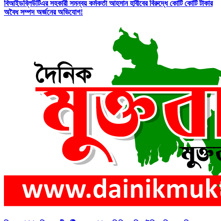
বিআইডব্লিউটিএর সহকারী সমন্বয় কর্মকর্তা আহসান হাবীবের বিরুদ্ধে কোটি কোটি টাকার
অবৈধ সম্পদ অর্জনের অভিযোগ!