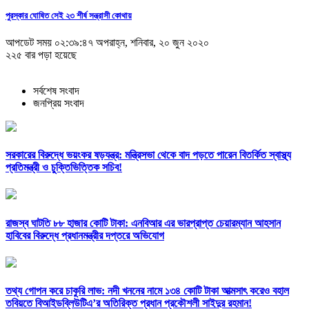
পুরস্কার ঘোষিত সেই ২৩ শীর্ষ সন্ত্রাসী কোথায়
আপডেট সময় ০২:৩৯:৪৭ অপরাহ্ন, শনিবার, ২০ জুন ২০২০
২২৫ বার পড়া হয়েছে
সর্বশেষ সংবাদ
জনপ্রিয় সংবাদ
সরকারের বিরুদ্ধে ভয়ংকর ষড়যন্ত্র: মন্ত্রিসভা থেকে বাদ পড়তে পারেন বিতর্কিত স্বাস্থ্য
প্রতিমন্ত্রী ও চুক্তিভিত্তিক সচিব!
রাজস্ব ঘাটতি ৮৮ হাজার কোটি টাকা: এনবিআর এর ভারপ্রাপ্ত চেয়ারম্যান আহসান
হাবিবের বিরুদ্ধে প্রধানমন্ত্রীর দপ্তরে অভিযোগ
তথ্য গোপন করে চাকুরি লাভ: নদী খননের নামে ১৩৪ কোটি টাকা আত্মসাৎ করেও বহাল
তবিয়তে বিআইডব্লিউটিএ’র অতিরিক্ত প্রধান প্রকৌশলী সাইদুর রহমান!