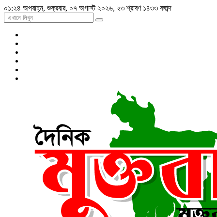
০১:২৪ অপরাহ্ন, শুক্রবার, ০৭ অগাস্ট ২০২৬, ২৩ শ্রাবণ ১৪৩৩ বঙ্গাব্দ