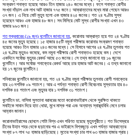
সংক্রমণ শনাক্ত হয়েছে আরও তিন হাজার ২৪০ জনের মধ্যে। ফলে শনাক্ত রোগীর
সংখ্যা দাঁড়াল এক লাখ আট হাজার ৭৭৫ জনে। আক্রান্তদের মধ্যে মারা গেছেন আরও
৩৭ জন। এ নিয়ে মোট মৃত্যু হলো এক হাজার ৪২৫ জনের। গত ২৪ ঘণ্টায় সুস্থ
হয়েছেন আরও এক হাজার ৪৮ জন। সব মিলিয়ে মোট সুস্থ রোগীর সংখ্যা এখন ৪৩
হাজার ৯৯৩ জন।
গত শুক্রবারের (১৯ জুন) বুলেটিনে জানানো হয়
, করোনায় আক্রান্ত হয়ে গত ২৪ ঘণ্টায়
৪৫ জনের মৃত্যু হয়েছে। ১৫ হাজার ৪৫টি নমুনা পরীক্ষায় করোনার সংক্রমণ শনাক্ত
হয়েছে আরও তিন হাজার ২৪৩ জনের মধ্যে। সে হিসাবে আগের ২৪ ঘণ্টার তুলনায় গত
২৪ ঘণ্টায় মৃত্যুও কমেছে, কম নমুনা পরীক্ষায় রোগী শনাক্তও হয়েছে কম। দেশে
একদিনে সর্বোচ্চ মৃত্যুর রেকর্ড আছে ৫৩ জনের। সে তথ্য জানানো হয় ১৬ জুনের
বুলেটিনে। আর সর্বোচ্চ শনাক্তের রেকর্ড আছে চার হাজার আট জনের। এ তথ্য জানানো
হয় ১৭ জুনের বুলেটিনে।
শনিবারের বুলেটিনে জানানো হয়, গত ২৪ ঘণ্টায় নমুনা পরীক্ষার তুলনায় রোগী শনাক্তের
হার ২৩ দশমিক ০৯ শতাংশ। আর এ পর্যন্ত শনাক্ত রোগী বিবেচনায় সুস্থতার হার ৪০
দশমিক ৪৪ শতাংশ এবং মৃত্যুর হার ১ দশমিক ৩১ শতাংশ।
বুলেটিনে ডা. নাসিমা সুলতানা বরাবরের মতো করোনাভাইরাস থেকে সুরক্ষিত থাকতে
সবাইকে সাবান দিয়ে হাত ধোয়া, মুখে মাস্ক পরা এবং অন্যান্য স্বাস্থ্যবিধি মেনে চলার
আহ্বান জানান।
করোনাভাইরাসের ছোবলে গোটা বিশ্ব এখন পরিণত হয়েছে মৃত্যুপুরীতে। গত ডিসেম্বরে
চীনের উহান শহর থেকে ছড়ানোর পর এ ভাইরাসে বিশ্বজুড়ে এখন পর্যন্ত আক্রান্তের
সংখ্যা ৮৭ লাখ ৭৫ হাজার ছাড়িয়েছে। মৃতের সংখ্যা চার লাখ ৬৩ হাজার হাজার প্রায়।