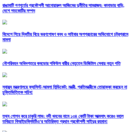
রাঙামাটি গণপূর্তের প্রকৌশলী আনোয়ারুল আজিমের দুর্নীতির সাম্রাজ্য: কানাডায় বাড়ি,
দেশে শতকোটির সম্পদ
বিদেশে গিয়ে দ্বিতীয় বিয়ে ভরণপোষণ বন্ধ ও সাইবার অপপ্রচারের অভিযোগে চট্রগ্রামে
মামলা
নৌপরিবহন অধিদপ্তরে কমডোর শফিউল বারীর নেতৃত্বে ডিজিটাল সেবায় নতুন গতি
স্বাস্থ্য মন্ত্রণালয়ে ফ্যাসিস্ট-আমলা সিন্ডিকেট: মন্ত্রী, প্রতিমন্ত্রীকে তোয়াক্কা করছেন না
চুক্তিভিত্তিক সচিব!
তথ্য গোপন করে চাকুরি লাভ: নদী খননের নামে ১৩৪ কোটি টাকা আত্মসাৎ করেও বহাল
তবিয়তে বিআইডব্লিউটিএ’র অতিরিক্ত প্রধান প্রকৌশলী সাইদুর রহমান!