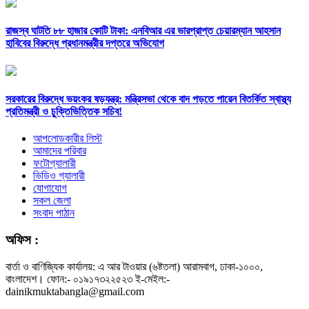
রাজস্ব ঘাটতি ৮৮ হাজার কোটি টাকা: এনবিআর এর ভারপ্রাপ্ত চেয়ারম্যান আহসান
হাবিবের বিরুদ্ধে প্রধানমন্ত্রীর দপ্তরে অভিযোগ
সরকারের বিরুদ্ধে ভয়ংকর ষড়যন্ত্র: মন্ত্রিসভা থেকে বাদ পড়তে পারেন বিতর্কিত স্বাস্থ্য
প্রতিমন্ত্রী ও চুক্তিভিত্তিক সচিব!
আপলোডকারীর লিস্ট
আমাদের পরিবার
ফটোগ্যালারী
ভিডিও গ্যালারী
যোগাযোগ
সকল জেলা
সংবাদ পাঠান
অফিস :
বার্তা ও বাণিজ্যিক কার্যালয়: এ আর টাওয়ার (৬ষ্টতলা) আরামবাগ, ঢাকা-১০০০,
বাংলাদেশ। ফোন:- ০১৯১৭৩২২৫২৩ ই-মেইল:-
dainikmuktabangla@gmail.com