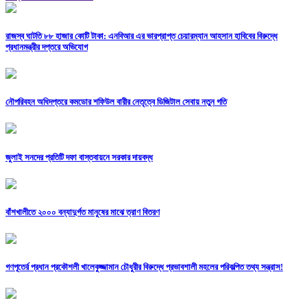
রাজস্ব ঘাটতি ৮৮ হাজার কোটি টাকা: এনবিআর এর ভারপ্রাপ্ত চেয়ারম্যান আহসান হাবিবের বিরুদ্ধে
প্রধানমন্ত্রীর দপ্তরে অভিযোগ
নৌপরিবহন অধিদপ্তরে কমডোর শফিউল বারীর নেতৃত্বে ডিজিটাল সেবায় নতুন গতি
জুলাই সনদের প্রতিটি দফা বাস্তবায়নে সরকার দায়বদ্ধ
বাঁশখালীতে ২০০০ বন্যাদুর্গত মানুষের মাঝে ত্রাণ বিতরণ
গণপূতের্র প্রধান প্রকৌশলী খালেকুজ্জামান চৌধুরীর বিরুদ্ধে প্রভাবশালী মহলের পরিকল্পিত তথ্য সন্ত্রাস!