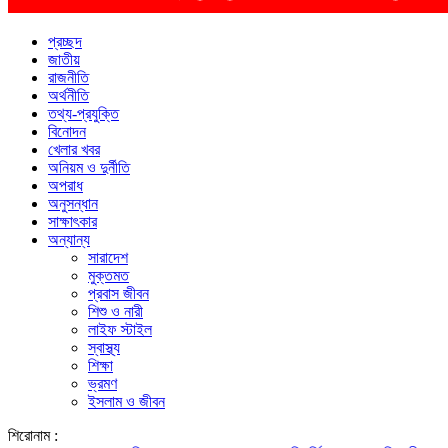
প্রচ্ছদ
জাতীয়
রাজনীতি
অর্থনীতি
তথ্য-প্রযুক্তি
বিনোদন
খেলার খবর
অনিয়ম ও দুর্নীতি
অপরাধ
অনুসন্ধান
সাক্ষাৎকার
অন্যান্য
সারাদেশ
মুক্তমত
প্রবাস জীবন
শিশু ও নারী
লাইফ স্টাইল
স্বাস্থ্য
শিক্ষা
ভ্রমণ
ইসলাম ও জীবন
শিরোনাম :