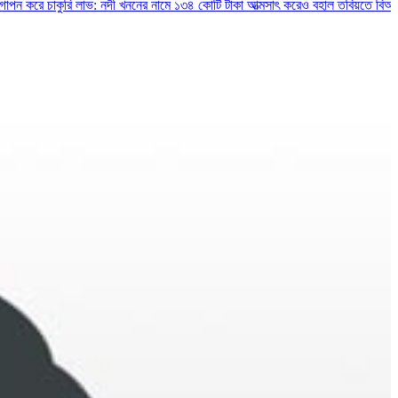
 চাকুরি লাভ: নদী খননের নামে ১৩৪ কোটি টাকা আত্মসাৎ করেও বহাল তবিয়তে বিআইডব্লিউট