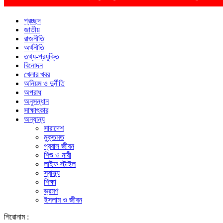
প্রচ্ছদ
জাতীয়
রাজনীতি
অর্থনীতি
তথ্য-প্রযুক্তি
বিনোদন
খেলার খবর
অনিয়ম ও দুর্নীতি
অপরাধ
অনুসন্ধান
সাক্ষাৎকার
অন্যান্য
সারাদেশ
মুক্তমত
প্রবাস জীবন
শিশু ও নারী
লাইফ স্টাইল
স্বাস্থ্য
শিক্ষা
ভ্রমণ
ইসলাম ও জীবন
শিরোনাম :