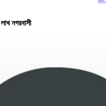
তথ্য গোপন করে
লাখ নগরবাসী