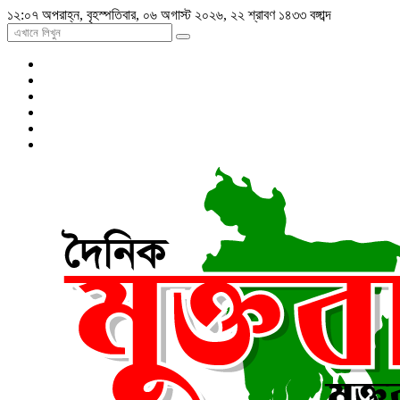
১২:০৭ অপরাহ্ন, বৃহস্পতিবার, ০৬ অগাস্ট ২০২৬, ২২ শ্রাবণ ১৪৩৩ বঙ্গাব্দ