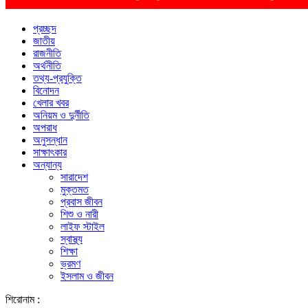
প্রচ্ছদ
জাতীয়
রাজনীতি
অর্থনীতি
তথ্য-প্রযুক্তি
বিনোদন
খেলার খবর
অনিয়ম ও দুর্নীতি
অপরাধ
অনুসন্ধান
সাক্ষাৎকার
অন্যান্য
সারাদেশ
মুক্তমত
প্রবাস জীবন
শিশু ও নারী
লাইফ স্টাইল
স্বাস্থ্য
শিক্ষা
ভ্রমণ
ইসলাম ও জীবন
শিরোনাম :