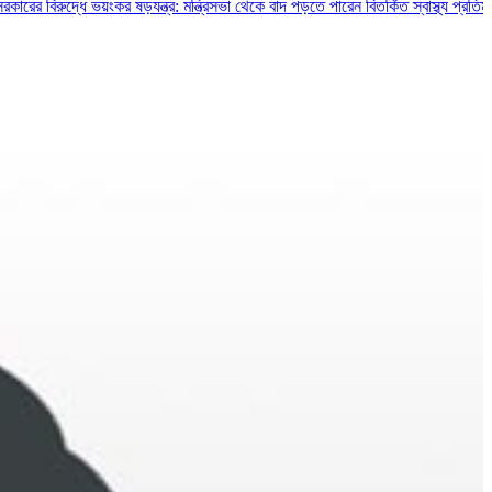
দ্ধে ভয়ংকর ষড়যন্ত্র: মন্ত্রিসভা থেকে বাদ পড়তে পারেন বিতর্কিত স্বাস্থ্য প্রতিমন্ত্রী ও চু