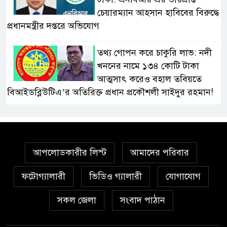
চেয়ারম্যান আহসান হাবিবের বিরুদ্ধে
প্রধানমন্ত্রীর দপ্তরে অভিযোগ
তথ্য গোপন করে চাকুরি লাভ: নদী
খননের নামে ১৩৪ কোটি টাকা
আত্মসাৎ করেও বহাল তবিয়তে
বিআইডব্লিউটিএ’র অতিরিক্ত প্রধান প্রকৌশলী সাইদুর রহমান!
স্বাস্থ্য মন্ত্রণালয়ে ফ্যাসিস্ট-আমলা
সিন্ডিকেট: মন্ত্রী, প্রতিমন্ত্রীকে
তোয়াক্কা করছেন না চুক্তিভিত্তিক
আপলোডকারীর লিস্ট
আমাদের পরিবার
সচিব!
ফটোগ্যালারী
ভিডিও গ্যালারী
যোগাযোগ
বিআইডব্লিউটিএর সহকারী সমন্বয়
কর্মকর্তা আহসান হাবীবের বিরুদ্ধে
সকল জেলা
সংবাদ পাঠান
কোটি কোটি টাকার অবৈধ সম্পদ
অর্জনের অভিযোগ!