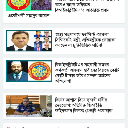
করেও বহাল তবিয়তে
বিআইডব্লিউটিএ’র অতিরিক্ত প্রধান
প্রকৌশলী সাইদুর রহমান!
স্বাস্থ্য মন্ত্রণালয়ে ফ্যাসিস্ট-আমলা
সিন্ডিকেট: মন্ত্রী, প্রতিমন্ত্রীকে তোয়াক্কা
করছেন না চুক্তিভিত্তিক সচিব!
বিআইডব্লিউটিএর সহকারী সমন্বয়
কর্মকর্তা আহসান হাবীবের বিরুদ্ধে কোটি
কোটি টাকার অবৈধ সম্পদ অর্জনের
অভিযোগ!
বিয়ের আশ্বাস দিয়ে সুন্দরী নরিীর
দেহভোগ: অতিরিক্ত ডিআইজি
জহিরুলের বিরুদ্ধে গ্রেপ্তারি পরোয়ানা