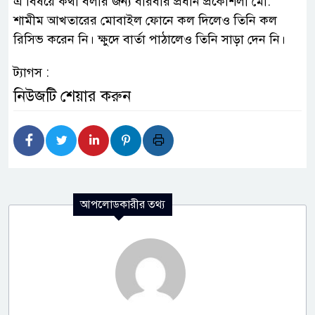
এ বিষয়ে কথা বলার জন্য বারবার প্রধান প্রকৌশলী মো:
শামীম আখতারের মোবাইল ফোনে কল দিলেও তিনি কল
রিসিভ করেন নি। ক্ষুদে বার্তা পাঠালেও তিনি সাড়া দেন নি।
ট্যাগস :
নিউজটি শেয়ার করুন
আপলোডকারীর তথ্য