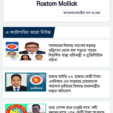
Rostom Mollick
আপলোডকারীর সব সংবাদ
এ ক্যাটাগরির আরো নিউজ
সরকারের বিরুদ্ধে ভয়ংকর ষড়যন্ত্র:
মন্ত্রিসভা থেকে বাদ পড়তে পারেন
বিতর্কিত স্বাস্থ্য প্রতিমন্ত্রী ও চুক্তিভিত্তিক
সচিব!
রাজস্ব ঘাটতি ৮৮ হাজার কোটি টাকা:
এনবিআর এর ভারপ্রাপ্ত চেয়ারম্যান
আহসান হাবিবের বিরুদ্ধে প্রধানমন্ত্রীর
দপ্তরে অভিযোগ
তথ্য গোপন করে চাকুরি লাভ: নদী
খননের নামে ১৩৪ কোটি টাকা আত্মসাৎ