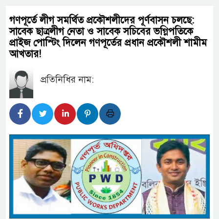
গণপূর্তে লীগ সমর্থিত প্রকৌশলীদের পূর্ণবাসন চলছে:
সাবেক ছাত্রলীগ নেতা ও সাবেক সচিবের ভগ্নিপতিকে
প্রাইজ পোস্টিং দিলেন গণপূর্তের প্রধান প্রকৌশলী শামীম
আখতার!
প্রতিনিধির নাম: