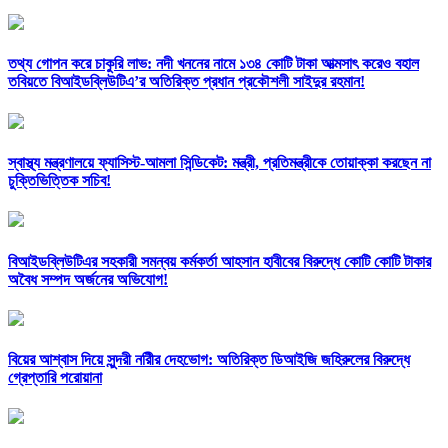
তথ্য গোপন করে চাকুরি লাভ: নদী খননের নামে ১৩৪ কোটি টাকা আত্মসাৎ করেও বহাল
তবিয়তে বিআইডব্লিউটিএ’র অতিরিক্ত প্রধান প্রকৌশলী সাইদুর রহমান!
স্বাস্থ্য মন্ত্রণালয়ে ফ্যাসিস্ট-আমলা সিন্ডিকেট: মন্ত্রী, প্রতিমন্ত্রীকে তোয়াক্কা করছেন না
চুক্তিভিত্তিক সচিব!
বিআইডব্লিউটিএর সহকারী সমন্বয় কর্মকর্তা আহসান হাবীবের বিরুদ্ধে কোটি কোটি টাকার
অবৈধ সম্পদ অর্জনের অভিযোগ!
বিয়ের আশ্বাস দিয়ে সুন্দরী নরিীর দেহভোগ: অতিরিক্ত ডিআইজি জহিরুলের বিরুদ্ধে
গ্রেপ্তারি পরোয়ানা