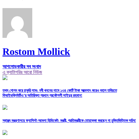
Rostom Mollick
আপলোডকারীর সব সংবাদ
এ ক্যাটাগরির আরো নিউজ
তথ্য গোপন করে চাকুরি লাভ: নদী খননের নামে ১৩৪ কোটি টাকা আত্মসাৎ করেও বহাল তবিয়তে
বিআইডব্লিউটিএ’র অতিরিক্ত প্রধান প্রকৌশলী সাইদুর রহমান!
স্বাস্থ্য মন্ত্রণালয়ে ফ্যাসিস্ট-আমলা সিন্ডিকেট: মন্ত্রী, প্রতিমন্ত্রীকে তোয়াক্কা করছেন না চুক্তিভিত্তিক সচিব!