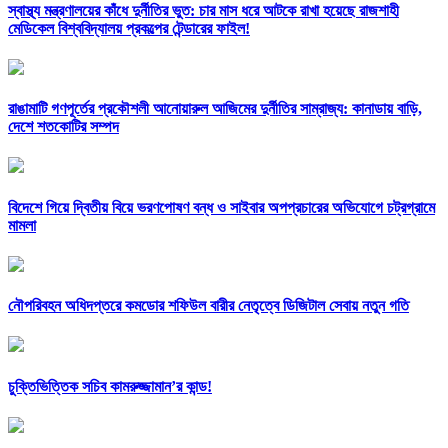
স্বাস্থ্য মন্ত্রণালয়ের কাঁধে দুর্নীতির ভুত: চার মাস ধরে আটকে রাখা হয়েছে রাজশাহী
মেডিকেল বিশ্ববিদ্যালয় প্রকল্পের টেন্ডারের ফাইল!
রাঙামাটি গণপূর্তের প্রকৌশলী আনোয়ারুল আজিমের দুর্নীতির সাম্রাজ্য: কানাডায় বাড়ি,
দেশে শতকোটির সম্পদ
বিদেশে গিয়ে দ্বিতীয় বিয়ে ভরণপোষণ বন্ধ ও সাইবার অপপ্রচারের অভিযোগে চট্রগ্রামে
মামলা
নৌপরিবহন অধিদপ্তরে কমডোর শফিউল বারীর নেতৃত্বে ডিজিটাল সেবায় নতুন গতি
চুক্তিভিত্তিক সচিব কামরুজ্জামান’র কান্ড!