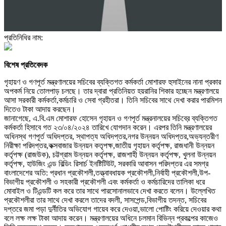
প্রতিনিধির নাম:
বিশেষ প্রতিবেদক
গৃহায়ণ ও গণপূর্ত মন্ত্রণালয়ের সচিবের ব্যক্তিগত কর্মকর্তা মোশারফ হুসাইনের নানা প্রকার
অপকর্ম নিয়ে তোলপাড় চলছে। তার দ্বারা প্রতিনিয়ত হয়রানির শিকার হচ্ছেন মন্ত্রণালয়ে
আসা সরকারী কর্মকর্তা,কর্মচারি ও সেবা গ্রহীতরা। তিনি সচিবের সাথে দেখা করার পারমিশন
দিতেও টাকা আদায় করছেন।
জানাগেছে, এ.বি.এম মোশারফ হোসেন গৃহায়ন ও গণপূর্ত মন্ত্রনালয়ের সচিবের় ব্যক্তিগত
কর্মকর্তা হিসাবে গত ২৩/০৪/২০২৪ তারিখে যোগদান করেন। এরপর তিনি মন্ত্রণালয়ের
অধিনস্থ গণপূর্ত অধিদপ্তর, স্থাপত্য অধিদপ্তর,নগর উন্নয়ন অধিদপ্তর,অভ্যন্তরীণ
নিরীক্ষা পরিদপ্তর,কক্সবাজার উন্নয়ন কতৃপক্ষ,জাতীয় গৃহায়ন কর্তৃপক্ষ, রাজধানী উন্নয়ন
কর্তৃপক্ষ (রাজউক), চট্টগ্রাম উন্নয়ন কর্তৃপক্ষ, রাজশাহী উন্নয়ন কর্তৃপক্ষ, খুলনা উন্নয়ন
কর্তৃপক্ষ, হাউজিং এন্ড বিল্ডিং রিসার্চ ইনষ্টিটিউট, সরকারি আবাসন পরিদপ্তর এর সমগ্র
বাংলাদেশের অতি: প্রধান প্রকৌশলী,তত্ত্বাবধায়ক প্রকৌশলী,নির্বাহী প্রকৌশলী,উপ-
বিভাগীয় প্রকৌশলী ও সহকারী প্রকৌশলী এবং কর্মকর্তা ও কর্মচারিদের তালিকা ধরে
মোবাইল ও টিএন্ডটি কল করে তার সাথে পারসোনালভাবে দেখা করতে বলেন। উল্লেখিত
প্রকৌশলীরা তার সাথে দেখা করলে তাদের বদলী, সাসপেন্ড,বিভাগীয় তদন্ত, সচিবের
দপ্তরে জমা পড়া দুর্নীতির অভিযোগ গায়েব করে দেওয়া,ভালো পোষ্টিং করিয়ে দেওয়ার কথা
বলে লক্ষ লক্ষ টাকা আদায় করেন। মন্ত্রণালয়ের অধিনে চলমান বিভিন্ন প্রকল্পের কাজেও