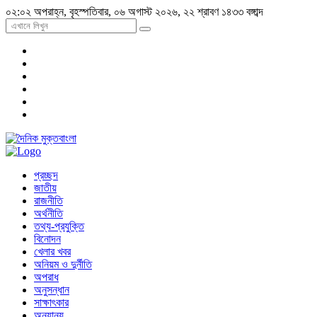
০২:০২ অপরাহ্ন, বৃহস্পতিবার, ০৬ অগাস্ট ২০২৬, ২২ শ্রাবণ ১৪৩৩ বঙ্গাব্দ
প্রচ্ছদ
জাতীয়
রাজনীতি
অর্থনীতি
তথ্য-প্রযুক্তি
বিনোদন
খেলার খবর
অনিয়ম ও দুর্নীতি
অপরাধ
অনুসন্ধান
সাক্ষাৎকার
অন্যান্য