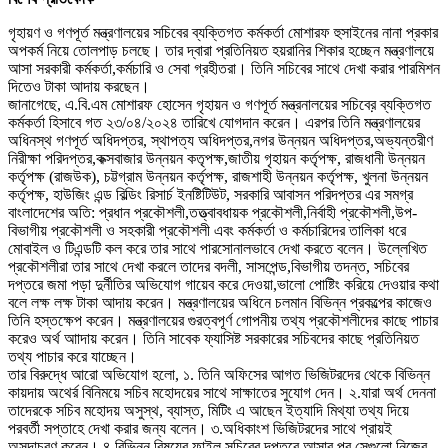
গৃহায়ণ ও গণপূর্ত মন্ত্রণালয়ের সচিবের ব্যক্তিগত কর্মকর্তা মোশারফ হুসাইনের নানা প্রকার
অপকর্ম নিয়ে তোলপাড় চলছে। তার দ্বারা প্রতিনিয়ত হয়রানির শিকার হচ্ছেন মন্ত্রণালয়ে
আসা সরকারী কর্মকর্তা,কর্মচারি ও সেবা গ্রহীতরা। তিনি সচিবের সাথে দেখা করার পারমিশন
দিতেও টাকা আদায় করছেন।
জানাগেছে, এ.বি.এম মোশারফ হোসেন গৃহায়ন ও গণপূর্ত মন্ত্রনালয়ের সচিবের় ব্যক্তিগত
কর্মকর্তা হিসাবে গত ২৩/০৪/২০২৪ তারিখে যোগদান করেন। এরপর তিনি মন্ত্রণালয়ের
অধিনস্থ গণপূর্ত অধিদপ্তর, স্থাপত্য অধিদপ্তর,নগর উন্নয়ন অধিদপ্তর,অভ্যন্তরীণ
নিরীক্ষা পরিদপ্তর,কক্সবাজার উন্নয়ন কতৃপক্ষ,জাতীয় গৃহায়ন কর্তৃপক্ষ, রাজধানী উন্নয়ন
কর্তৃপক্ষ (রাজউক), চট্টগ্রাম উন্নয়ন কর্তৃপক্ষ, রাজশাহী উন্নয়ন কর্তৃপক্ষ, খুলনা উন্নয়ন
কর্তৃপক্ষ, হাউজিং এন্ড বিল্ডিং রিসার্চ ইনষ্টিটিউট, সরকারি আবাসন পরিদপ্তর এর সমগ্র
বাংলাদেশের অতি: প্রধান প্রকৌশলী,তত্ত্বাবধায়ক প্রকৌশলী,নির্বাহী প্রকৌশলী,উপ-
বিভাগীয় প্রকৌশলী ও সহকারী প্রকৌশলী এবং কর্মকর্তা ও কর্মচারিদের তালিকা ধরে
মোবাইল ও টিএন্ডটি কল করে তার সাথে পারসোনালভাবে দেখা করতে বলেন। উল্লেখিত
প্রকৌশলীরা তার সাথে দেখা করলে তাদের বদলী, সাসপেন্ড,বিভাগীয় তদন্ত, সচিবের
দপ্তরে জমা পড়া দুর্নীতির অভিযোগ গায়েব করে দেওয়া,ভালো পোষ্টিং করিয়ে দেওয়ার কথা
বলে লক্ষ লক্ষ টাকা আদায় করেন। মন্ত্রণালয়ের অধিনে চলমান বিভিন্ন প্রকল্পের কাজেও
তিনি হস্তক্ষেপ করেন। মন্ত্রণালয়ের গুরত্বপূর্ণ গোপনীয় তথ্য প্রকৌশলীদের কাছে পাচার
করেও অর্থ আাদায় করেন। তিনি সাবেক ফ্যাসিষ্ট সরকারের সচিবদের কাছে প্রতিনিয়ত
তথ্য পাচার করে যাচ্ছেন।
তার বিরুদ্ধে আরো অভিযোগ হলো, ১. তিনি অফিসের আগত ভিজিটরদের থেকে বিভিন্ন
কায়দায় অথের্র বিনিময়ে সচিব মহোদয়ের সাথে সাক্ষাতের সুযোগ দেন। ২.যারা অর্থ দেননা
তাদেরকে সচিব মহোদয় অসুস্থ, ব্যাস্ত, মিটিং এ আছেন ইত্যাদি মিথ্যা তথ্য দিয়ে
পরবর্তী সপ্তাহে দেখা করার জন্য বলেন। ৩.অধিকাংশ ভিজিটরদের সাথে প্রায়ই
অসদাচরণ করেন। ৪.বিভিন্ন বিষয়ের ফাইল সচিবের দপ্তরে আসার পর সেগুলো নিজের