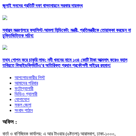
জুলাই সনদের প্রতিটি দফা বাস্তবায়নে সরকার দায়বদ্ধ
স্বাস্থ্য মন্ত্রণালয়ে ফ্যাসিস্ট-আমলা সিন্ডিকেট: মন্ত্রী, প্রতিমন্ত্রীকে তোয়াক্কা করছেন না
চুক্তিভিত্তিক সচিব!
তথ্য গোপন করে চাকুরি লাভ: নদী খননের নামে ১৩৪ কোটি টাকা আত্মসাৎ করেও বহাল
তবিয়তে বিআইডব্লিউটিএ’র অতিরিক্ত প্রধান প্রকৌশলী সাইদুর রহমান!
আপলোডকারীর লিস্ট
আমাদের পরিবার
ফটোগ্যালারী
ভিডিও গ্যালারী
যোগাযোগ
সকল জেলা
সংবাদ পাঠান
অফিস :
বার্তা ও বাণিজ্যিক কার্যালয়: এ আর টাওয়ার (৬ষ্টতলা) আরামবাগ, ঢাকা-১০০০,