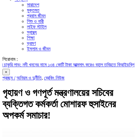
সারাদেশ
মুক্তমত
প্রবাস জীবন
শিশু ও নারী
লাইফ স্টাইল
স্বাস্থ্য
শিক্ষা
ভ্রমণ
ইসলাম ও জীবন
শিরোনাম :
কুরি লাভ: নদী খননের নামে ১৩৪ কোটি টাকা আত্মসাৎ করেও বহাল তবিয়তে বিআইডব্লিউটিএ’
×
প্রচ্ছদ /
অনিয়ম ও দুর্নীতি
,
ব্রেকিং নিউজ
গৃহায়ণ ও গণপূর্ত মন্ত্রণালয়ের সচিবের
ব্যক্তিগত কর্মকর্তা মোশারফ হুসাইনের
অপকর্ম সমাচার!