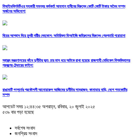
বিআইডব্লিউটিএর সহকারী সমন্বয় কর্মকর্তা আহসান হাবীবের বিরুদ্ধে কোটি কোটি টাকার অবৈধ সম্পদ
অর্জনের অভিযোগ!
বিয়ের আশ্বাস দিয়ে সুন্দরী নরিীর দেহভোগ: অতিরিক্ত ডিআইজি জহিরুলের বিরুদ্ধে গ্রেপ্তারি পরোয়ানা
স্বাস্থ্য মন্ত্রণালয়ের কাঁধে দুর্নীতির ভুত: চার মাস ধরে আটকে রাখা হয়েছে রাজশাহী মেডিকেল বিশ্ববিদ্যালয়
প্রকল্পের টেন্ডারের ফাইল!
রাঙামাটি গণপূর্তের প্রকৌশলী আনোয়ারুল আজিমের দুর্নীতির সাম্রাজ্য: কানাডায় বাড়ি, দেশে শতকোটির
সম্পদ
আপডেট সময় ১২:৪৪:৩৫ অপরাহ্ন, রবিবার, ২০ জুলাই ২০২৫
৫৩৯ বার পড়া হয়েছে
সর্বশেষ সংবাদ
জনপ্রিয় সংবাদ