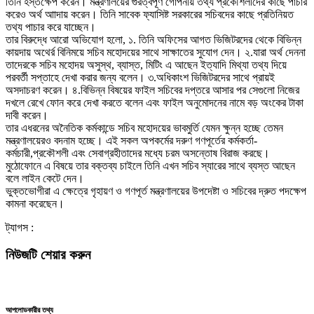
তিনি হস্তক্ষেপ করেন। মন্ত্রণালয়ের গুরত্বপূর্ণ গোপনীয় তথ্য প্রকৌশলীদের কাছে পাচার
করেও অর্থ আাদায় করেন। তিনি সাবেক ফ্যাসিষ্ট সরকারের সচিবদের কাছে প্রতিনিয়ত
তথ্য পাচার করে যাচ্ছেন।
তার বিরুদ্ধে আরো অভিযোগ হলো, ১. তিনি অফিসের আগত ভিজিটরদের থেকে বিভিন্ন
কায়দায় অথের্র বিনিময়ে সচিব মহোদয়ের সাথে সাক্ষাতের সুযোগ দেন। ২.যারা অর্থ দেননা
তাদেরকে সচিব মহোদয় অসুস্থ, ব্যাস্ত, মিটিং এ আছেন ইত্যাদি মিথ্যা তথ্য দিয়ে
পরবর্তী সপ্তাহে দেখা করার জন্য বলেন। ৩.অধিকাংশ ভিজিটরদের সাথে প্রায়ই
অসদাচরণ করেন। ৪.বিভিন্ন বিষয়ের ফাইল সচিবের দপ্তরে আসার পর সেগুলো নিজের
দখলে রেখে ফোন করে দেখা করতে বলেন এবং ফাইল অনুমোদনের নামে বড় অংকের টাকা
দাবী করেন।
তার এধরনের অনৈতিক কর্মকান্ডে সচিব মহোদয়ের ভাবমুর্তি যেমন ক্ষুন্ন হচ্ছে তেমন
মন্ত্রণালয়েরও বদনাম হচ্ছে। এই সকল অপকর্মের দরুণ গণপূর্তের কর্মকর্তা-
কর্মচারী,প্রকৌশলী এবং সেবাগ্রহীতাদের মধ্যে চরম অসন্তোষ বিরাজ করছে।
মুঠোফোনে এ বিষয়ে তার বক্তব্য চাইলে তিনি এখন সচিব স্যারের সাথে ব্যস্ত আছেন
বলে লাইন কেটে দেন।
ভুক্তভোগীরা এ ক্ষেত্রে গৃহায়ণ ও গণপূর্ত মন্ত্রণালয়ের উপদেষ্টা ও সচিবের দ্রুত পদক্ষেপ
কামনা করেছেন।
ট্যাগস :
নিউজটি শেয়ার করুন
আপলোডকারীর তথ্য