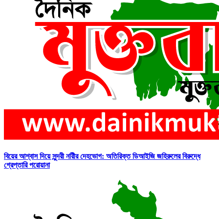
বিয়ের আশ্বাস দিয়ে সুন্দরী নরিীর দেহভোগ: অতিরিক্ত ডিআইজি জহিরুলের বিরুদ্ধে
গ্রেপ্তারি পরোয়ানা