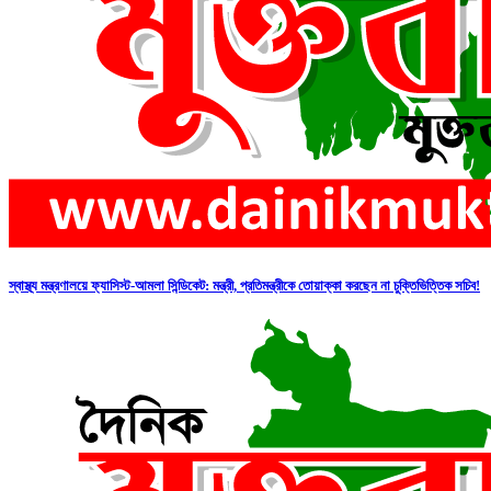
স্বাস্থ্য মন্ত্রণালয়ে ফ্যাসিস্ট-আমলা সিন্ডিকেট: মন্ত্রী, প্রতিমন্ত্রীকে তোয়াক্কা করছেন না চুক্তিভিত্তিক সচিব!