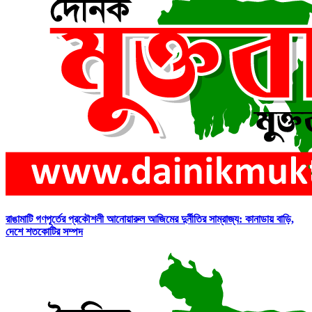
রাঙামাটি গণপূর্তের প্রকৌশলী আনোয়ারুল আজিমের দুর্নীতির সাম্রাজ্য: কানাডায় বাড়ি,
দেশে শতকোটির সম্পদ