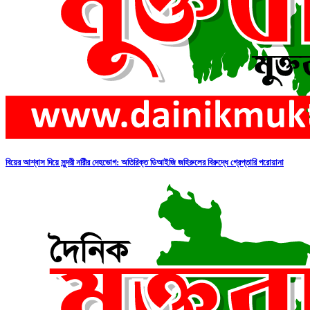
বিয়ের আশ্বাস দিয়ে সুন্দরী নরিীর দেহভোগ: অতিরিক্ত ডিআইজি জহিরুলের বিরুদ্ধে গ্রেপ্তারি পরোয়ানা