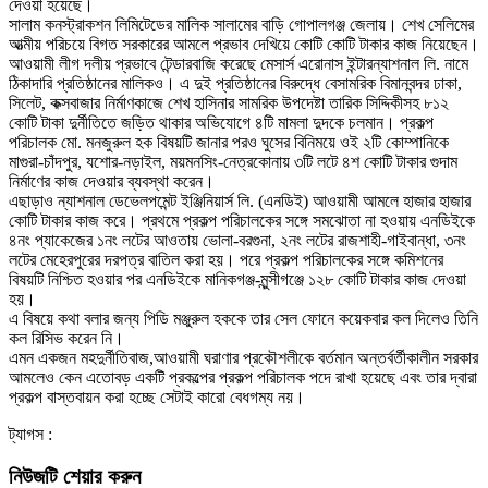
দেওয়া হয়েছে।
সালাম কনস্ট্রাকশন লিমিটেডের মালিক সালামের বাড়ি গোপালগঞ্জ জেলায়। শেখ সেলিমের
আত্মীয় পরিচয়ে বিগত সরকারের আমলে প্রভাব দেখিয়ে কোটি কোটি টাকার কাজ নিয়েছেন।
আওয়ামী লীগ দলীয় প্রভাবে টেন্ডারবাজি করেছে মেসার্স এরোনাস ইন্টারন্যাশনাল লি. নামে
ঠিকাদারি প্রতিষ্ঠানের মালিকও। এ দুই প্রতিষ্ঠানের বিরুদ্ধে বেসামরিক বিমানবন্দর ঢাকা,
সিলেট, কক্সবাজার নির্মাণকাজে শেখ হাসিনার সামরিক উপদেষ্টা তারিক সিদ্দিকীসহ ৮১২
কোটি টাকা দুর্নীতিতে জড়িত থাকার অভিযোগে ৪টি মামলা দুদকে চলমান। প্রকল্প
পরিচালক মো. মনজুরুল হক বিষয়টি জানার পরও ঘুসের বিনিময়ে ওই ২টি কোম্পানিকে
মাগুরা-চাঁদপুর, যশোর-নড়াইল, ময়মনসিং-নেত্রকোনায় ৩টি লটে ৪শ কোটি টাকার গুদাম
নির্মাণের কাজ দেওয়ার ব্যবস্থা করেন।
এছাড়াও ন্যাশনাল ডেভেলপমেন্ট ইঞ্জিনিয়ার্স লি. (এনডিই) আওয়ামী আমলে হাজার হাজার
কোটি টাকার কাজ করে। প্রথমে প্রকল্প পরিচালকের সঙ্গে সমঝোতা না হওয়ায় এনডিইকে
৪নং প্যাকেজের ১নং লটের আওতায় ভোলা-বরগুনা, ২নং লটের রাজশাহী-গাইবান্ধা, ৩নং
লটের মেহেরপুরের দরপত্র বাতিল করা হয়। পরে প্রকল্প পরিচালকের সঙ্গে কমিশনের
বিষয়টি নিশ্চিত হওয়ার পর এনডিইকে মানিকগঞ্জ-মুন্সীগঞ্জে ১২৮ কোটি টাকার কাজ দেওয়া
হয়।
এ বিষয়ে কথা বলার জন্য পিডি মঞ্জুরুল হককে তার সেল ফোনে কয়েকবার কল দিলেও তিনি
কল রিসিভ করেন নি।
এমন একজন মহদুর্নীতিবাজ,আওয়ামী ঘরাণার প্রকৌশলীকে বর্তমান অন্তর্বর্তীকালীন সরকার
আমলেও কেন এতোবড় একটি প্রকল্পের প্রকল্প পরিচালক পদে রাখা হয়েছে এবং তার দ্বারা
প্রকল্প বাস্তবায়ন করা হচ্ছে সেটাই কারো বেধগম্য নয়।
ট্যাগস :
নিউজটি শেয়ার করুন