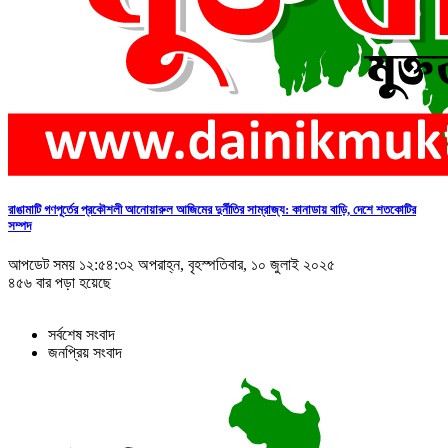
রাঙামাটি গণপূর্তের প্রকৌশলী আনোয়ারুল আজিমের দুর্নীতির সাম্রাজ্য: কানাডায় বাড়ি, দেশে শতকোটির
সম্পদ
আপডেট সময় ১২:৫৪:৩২ অপরাহ্ন, বৃহস্পতিবার, ১০ জুলাই ২০২৫
৪৫৬ বার পড়া হয়েছে
সর্বশেষ সংবাদ
জনপ্রিয় সংবাদ