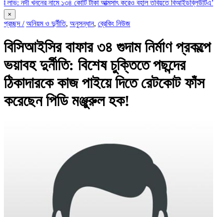
ী খননের নামে ১৩৪ কোটি টাকা আত্মসাৎ করেও বহাল তবিয়তে বিআইডব্লিউটিএ’র অতিরিক্ত 
×
প্রচ্ছদ /
অনিয়ম ও দুর্নীতি
,
অনুসন্ধান
,
ব্রেকিং নিউজ
বিসিআইসির বাফার ৩৪ গুদাম নির্মাণ প্রকল্পে
ভয়াবহ দুর্নীতি: বিশেষ চুক্তিতে পছন্দের
ঠিকাদারকে কাজ পাইয়ে দিতে রেটকোট ফাঁস
করেছেন পিডি মঞ্জুরুল হক!