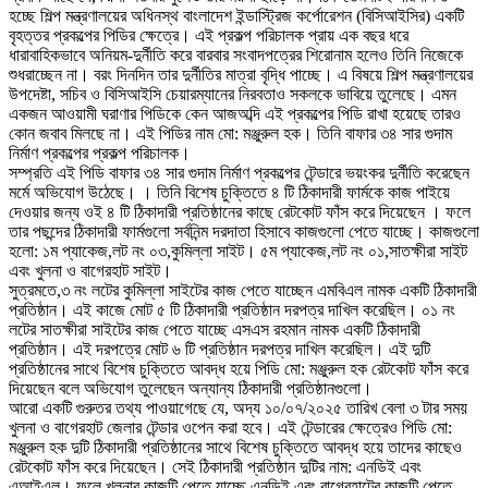
হচ্ছে শিল্প মন্ত্রণালয়ের অধিনস্থ বাংলাদেশ ইন্ডাস্ট্রিজ কর্পোরেশন (বিসিআইসির) একটি
বৃহত্তর প্রকল্পের পিডির ক্ষেত্রে। এই প্রকল্প পরিচালক প্রায় এক বছর ধরে
ধারাবাহিকভাবে অনিয়ম-দুর্নীতি করে বারবার সংবাদপত্রের শিরোনাম হলেও তিনি নিজেকে
শুধরাচ্ছেন না। বরং দিনদিন তার দুর্নীতির মাত্রা বৃদ্ধি পাচ্ছে। এ বিষয়ে শিল্প মন্ত্রণালয়ের
উপদেষ্টা, সচিব ও বিসিআইসি চেয়ারম্যানের নিরবতাও সকলকে ভাবিয়ে তুলেছে। এমন
একজন আওয়ামী ঘরাণার পিডিকে কেন আজঅব্দি এই প্রকল্পের পিডি রাখা হয়েছে তারও
কোন জবাব মিলছে না। এই পিডির নাম মো: মঞ্জুরুল হক। তিনি বাফার ৩৪ সার গুদাম
নির্মাণ প্রকল্পের প্রকল্প পরিচালক।
সম্প্রতি এই পিডি বাফার ৩৪ সার গুদাম নির্মাণ প্রকল্পের টেন্ডারে ভয়ংকর দুর্নীতি করেছেন
মর্মে অভিযোগ উঠেছে। । তিনি বিশেষ চুক্তিতে ৪ টি ঠিকাদারী ফার্মকে কাজ পাইয়ে
দেওয়ার জন্য ওই ৪ টি ঠিকাদারী প্রতিষ্ঠানের কাছে রেটকোট ফাঁস করে দিয়েছেন । ফলে
তার পছন্দের ঠিকাদারী ফার্মগুলো সর্বনিন্ম দরদাতা হিসাবে কাজগুলো পেতে যাচ্ছে। কাজগুলো
হলো: ১ম প্যাকেজ,লট নং ০৩,কুমিল্লা সাইট। ৫ম প্যাকেজ,লট নং ০১,সাতক্ষীরা সাইট
এবং খুলনা ও বাগেরহাট সাইট।
সুত্রমতে,৩ নং লটের কুমিল্লা সাইটের কাজ পেতে যাচ্ছেন এমবিএল নামক একটি ঠিকাদারী
প্রতিষ্ঠান। এই কাজে মোট ৫ টি ঠিকাদারী প্রতিষ্ঠান দরপত্র দাখিল করেছিল। ০১ নং
লটের সাতক্ষীরা সাইটের কাজ পেতে যাচ্ছে এসএস রহমান নামক একটি ঠিকাদারী
প্রতিষ্ঠান। এই দরপত্রে মোট ৬ টি প্রতিষ্ঠান দরপত্র দাখিল করেছিল। এই দুটি
প্রতিষ্ঠানের সাথে বিশেষ চুক্তিতে আবদ্ধ হয়ে পিডি মো: মঞ্জুরুল হক রেটকোট ফাঁস করে
দিয়েছেন বলে অভিযোগ তুলেছেন অন্যান্য ঠিকাদারী প্রতিষ্ঠানগুলো।
আরো একটি গুরুতর তথ্য পাওয়াগেছে যে, অদ্য ১০/০৭/২০২৫ তারিখ বেলা ৩ টার সময়
খুলনা ও বাগেরহাট জেলার টেন্ডার ওপেন করা হবে। এই টেন্ডারের ক্ষেত্রেও পিডি মো:
মঞ্জুরুল হক দুটি ঠিকাদারী প্রতিষ্ঠানের সাথে বিশেষ চুক্তিতে আবদ্ধ হয়ে তাদের কাছেও
রেটকোট ফাঁস করে দিয়েছেন। সেই ঠিকাদারী প্রতিষ্ঠান দুটির নাম: এনডিই এবং
এআইএল। ফলে খুলনার কাজটি পেতে যাচ্ছে এনডিই এবং বাগেরহাটের কাজটি পেতে