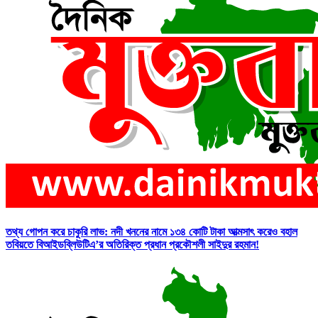
তথ্য গোপন করে চাকুরি লাভ: নদী খননের নামে ১৩৪ কোটি টাকা আত্মসাৎ করেও বহাল
তবিয়তে বিআইডব্লিউটিএ’র অতিরিক্ত প্রধান প্রকৌশলী সাইদুর রহমান!