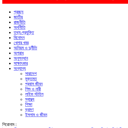
প্রচ্ছদ
জাতীয়
রাজনীতি
অর্থনীতি
তথ্য-প্রযুক্তি
বিনোদন
খেলার খবর
অনিয়ম ও দুর্নীতি
অপরাধ
অনুসন্ধান
সাক্ষাৎকার
অন্যান্য
সারাদেশ
মুক্তমত
প্রবাস জীবন
শিশু ও নারী
লাইফ স্টাইল
স্বাস্থ্য
শিক্ষা
ভ্রমণ
ইসলাম ও জীবন
শিরোনাম :