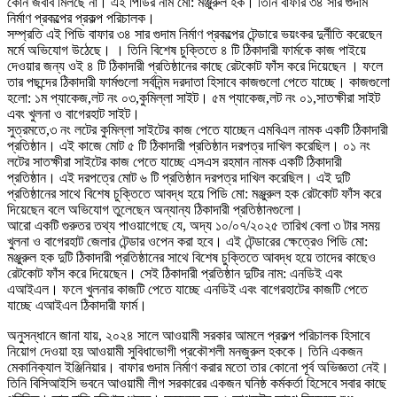
কোন জবাব মিলছে না। এই পিডির নাম মো: মঞ্জুরুল হক। তিনি বাফার ৩৪ সার গুদাম
নির্মাণ প্রকল্পের প্রকল্প পরিচালক।
সম্প্রতি এই পিডি বাফার ৩৪ সার গুদাম নির্মাণ প্রকল্পের টেন্ডারে ভয়ংকর দুর্নীতি করেছেন
মর্মে অভিযোগ উঠেছে। । তিনি বিশেষ চুক্তিতে ৪ টি ঠিকাদারী ফার্মকে কাজ পাইয়ে
দেওয়ার জন্য ওই ৪ টি ঠিকাদারী প্রতিষ্ঠানের কাছে রেটকোট ফাঁস করে দিয়েছেন । ফলে
তার পছন্দের ঠিকাদারী ফার্মগুলো সর্বনিন্ম দরদাতা হিসাবে কাজগুলো পেতে যাচ্ছে। কাজগুলো
হলো: ১ম প্যাকেজ,লট নং ০৩,কুমিল্লা সাইট। ৫ম প্যাকেজ,লট নং ০১,সাতক্ষীরা সাইট
এবং খুলনা ও বাগেরহাট সাইট।
সুত্রমতে,৩ নং লটের কুমিল্লা সাইটের কাজ পেতে যাচ্ছেন এমবিএল নামক একটি ঠিকাদারী
প্রতিষ্ঠান। এই কাজে মোট ৫ টি ঠিকাদারী প্রতিষ্ঠান দরপত্র দাখিল করেছিল। ০১ নং
লটের সাতক্ষীরা সাইটের কাজ পেতে যাচ্ছে এসএস রহমান নামক একটি ঠিকাদারী
প্রতিষ্ঠান। এই দরপত্রে মোট ৬ টি প্রতিষ্ঠান দরপত্র দাখিল করেছিল। এই দুটি
প্রতিষ্ঠানের সাথে বিশেষ চুক্তিতে আবদ্ধ হয়ে পিডি মো: মঞ্জুরুল হক রেটকোট ফাঁস করে
দিয়েছেন বলে অভিযোগ তুলেছেন অন্যান্য ঠিকাদারী প্রতিষ্ঠানগুলো।
আরো একটি গুরুতর তথ্য পাওয়াগেছে যে, অদ্য ১০/০৭/২০২৫ তারিখ বেলা ৩ টার সময়
খুলনা ও বাগেরহাট জেলার টেন্ডার ওপেন করা হবে। এই টেন্ডারের ক্ষেত্রেও পিডি মো:
মঞ্জুরুল হক দুটি ঠিকাদারী প্রতিষ্ঠানের সাথে বিশেষ চুক্তিতে আবদ্ধ হয়ে তাদের কাছেও
রেটকোট ফাঁস করে দিয়েছেন। সেই ঠিকাদারী প্রতিষ্ঠান দুটির নাম: এনডিই এবং
এআইএল। ফলে খুলনার কাজটি পেতে যাচ্ছে এনডিই এবং বাগেরহাটের কাজটি পেতে
যাচ্ছে এআইএল ঠিকাদারী ফার্ম।
অনুসন্ধানে জানা যায়, ২০২৪ সালে আওয়ামী সরকার আমলে প্রকল্প পরিচালক হিসাবে
নিয়োগ দেওয়া হয় আওয়ামী সুবিধাভোগী প্রকৌশলী মনজুরুল হককে। তিনি একজন
মেকানিক্যাল ইঞ্জিনিয়ার। বাফার গুদাম নির্মাণ করার মতো তার কোনো পূর্ব অভিজ্ঞতা নেই।
তিনি বিসিআইসি ভবনে আওয়ামী লীগ সরকারের একজন ঘনিষ্ঠ কর্মকর্তা হিসেবে সবার কাছে