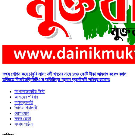
তথ্য গোপন করে চাকুরি লাভ: নদী খননের নামে ১৩৪ কোটি টাকা আত্মসাৎ করেও বহাল
তবিয়তে বিআইডব্লিউটিএ’র অতিরিক্ত প্রধান প্রকৌশলী সাইদুর রহমান!
আপলোডকারীর লিস্ট
আমাদের পরিবার
ফটোগ্যালারী
ভিডিও গ্যালারী
যোগাযোগ
সকল জেলা
সংবাদ পাঠান