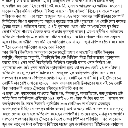
পরিচিত। তার বাড়ি বরিশাল শহরে। মনজুরুল হক ৫ আগস্টের আগে নিজেকে শুধু
ছাত্রলীগ করা নেতা হিসাবে পরিচিতই করেননি, হাসনাত আবদুল্লাহর আত্মীয়ও বলতেন।
সাবেক মন্ত্রীর কমিশন বাণিজ্য নির্বিঘœ করতে ‘দলীয় কর্মকর্তা’ বিবেচনায় তাকে প্রকল্প
পরিচালক করা হয়। এর আগে মনজুরুল হক ২০২২ সালে আশুগঞ্জ ফার্টিলাইজার কোম্পানি
লিমিটেডের জিএম থাকাবস্থায় যন্ত্রাংশ ক্রয়ের নামে ৪টি প্যাকেজে ২শ কোটি টাকা কাজের
টেন্ডার করেন। অভিযোগ আছে, এ ৪টি প্যাকেজ থেকে মোটা অঙ্কের টাকা ঘুস নিয়ে
মেসার্স সাইফ পাওয়ার টেককে কাজ পাওয়ার ব্যবস্থা করেন। এরপর দুর্নীতি ও অনিয়মের
অভিযোগ প্রকাশ্যে এলে কার্যাদেশ বাতিল করা হয়। এ নিয়ে প্রকল্প পরিচালক মঞ্জুরুল
হকের বিরুদ্ধে দুর্নীতি দমন কমিশনে অভিযোগ দেওয়া হয়। ভুয়া নথিপত্র তৈরি করে কাজ
পাইয়ে দেওয়ার অভিযোগ রয়েছে তার বিরুদ্ধে।
আরএডিপি (রিভাইজড অ্যানুয়াল ডেভেলপমেন্ট প্ল্যান বা সংশোধিত বার্ষিক উন্নয়ন
কর্মসূচি) সিদ্ধান্ত অনুযায়ী, পিডব্লিউডির রেট শিডিউল দিয়ে নির্মাণকাজের প্রাক্কলন
করতে হবে। সেই শর্তে পিডব্লিউডি শিডিউল অনুযায়ী বাফার গুদাম নির্মাণে ২নং
প্যাকেজে ৫নং লটে খুলনা সাইটের প্রাক্কলিত মূল্য ধরা হয় ৪৬ কোটি ২৪ লাখ টাকা।
অভিযোগ আছে, প্রকল্প পরিচালক মো. মনজুরুল হক ব্যক্তিগত সুবিধা আদায় করে
দরপত্র প্রাক্কলনের নথিপত্রে দেখানো হয় ৫৮ কোটি ২২ লাখ টাকা। এই টেন্ডারে ১২
কোটি টাকার বেশি দেখানো হয়েছে। কাজ বাস্তবায়নকারী ঠিকাদারের সঙ্গে ওই ১২ কোটি
টাকা ভাগাভাগি করতে টেন্ডারের নথিপত্র জালিয়াতি করা হয়।
এ ছাড়া ৩নং প্যাকেজের আওতায় সিরাজগঞ্জ, দিনাজপুর, লালমনিরহাট, জয়পুরহাটসহ ৪টি
সাইট মিলে অফিশিয়াল এস্টিমেট ২৬৪ কোটি ৬৫ লাখ টাকা নির্ধারণ করা হয়। মাজেদ সন্স
কনস্ট্রাকশন লি. নামে ঠিকাদারি প্রতিষ্ঠান ২৬৬ কোটি ৬৭ লাখ টাকায় একমাত্র
অংশগ্রহণকারী হিসাবে দরপত্র দাখিল করেন। এখানে অন্য কাউকে দরপত্রে অংশগ্রহণ
করতে দেওয়া হয়নি বলে অভিযোগ করেছেন সংশ্লিষ্টরা। তাদের মতে, ম্যানুয়েল পদ্ধতির
দরপত্রে প্রথমবার সিঙ্গেল টেন্ডারে কার্যাদেশ দেওয়া পিপিআর পরিপন্থি। গত বছরের ৯
জুন বড় অঙ্কের টাকা কমিশনের বিনিময়ে মাজেদ সন্স কনস্ট্রাকশন লিমিটেডকে কার্যাদেশ