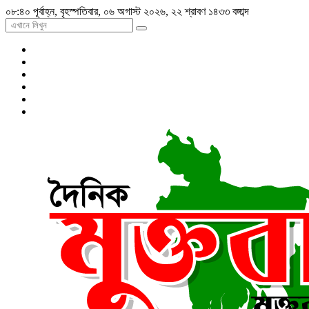
০৮:৪০ পূর্বাহ্ন, বৃহস্পতিবার, ০৬ অগাস্ট ২০২৬, ২২ শ্রাবণ ১৪৩৩ বঙ্গাব্দ