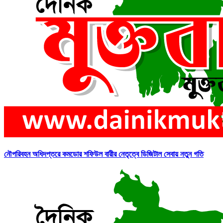
নৌপরিবহন অধিদপ্তরে কমডোর শফিউল বারীর নেতৃত্বে ডিজিটাল সেবায় নতুন গতি