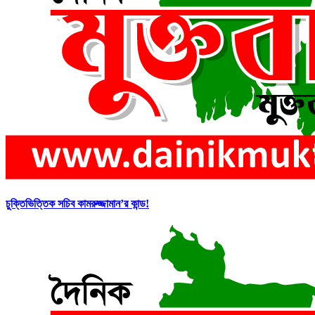
চুক্তিভিত্তিক সচিব কামরুজ্জামান’র কান্ড!