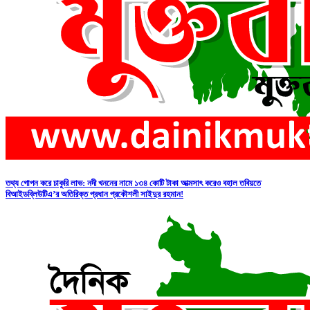
তথ্য গোপন করে চাকুরি লাভ: নদী খননের নামে ১৩৪ কোটি টাকা আত্মসাৎ করেও বহাল তবিয়তে
বিআইডব্লিউটিএ’র অতিরিক্ত প্রধান প্রকৌশলী সাইদুর রহমান!