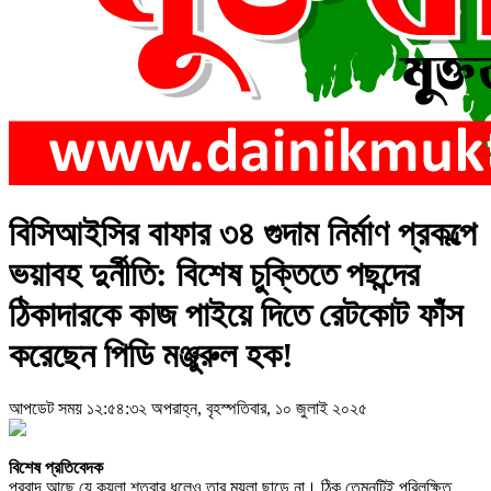
বিসিআইসির বাফার ৩৪ গুদাম নির্মাণ প্রকল্পে
ভয়াবহ দুর্নীতি: বিশেষ চুক্তিতে পছন্দের
ঠিকাদারকে কাজ পাইয়ে দিতে রেটকোট ফাঁস
করেছেন পিডি মঞ্জুরুল হক!
আপডেট সময় ১২:৫৪:৩২ অপরাহ্ন, বৃহস্পতিবার, ১০ জুলাই ২০২৫
বিশেষ প্রতিবেদক
প্রবাদ আছে যে,কয়লা শতবার ধুলেও তার ময়লা ছাড়ে না। ঠিক তেমনটিই পরিলক্ষিত