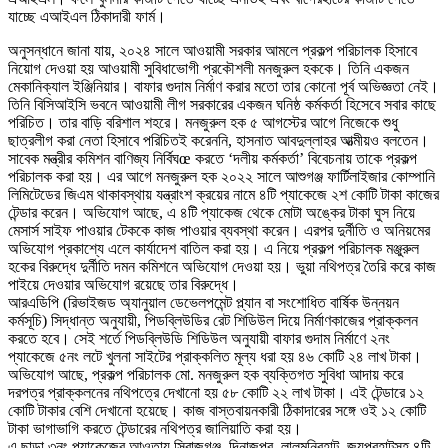
যাচ্ছে এআইএল ঠিকাদারী ফার্ম।
অনুসন্ধানে জানা যায়, ২০২৪ সালে আওয়ামী সরকার আমলে প্রকল্প পরিচালক হিসাবে
নিয়োগ দেওয়া হয় আওয়ামী সুবিধাভোগী প্রকৌশলী মনজুরুল হককে। তিনি একজন
মেকানিক্যাল ইঞ্জিনিয়ার। বাফার গুদাম নির্মাণ করার মতো তার কোনো পূর্ব অভিজ্ঞতা নেই।
তিনি বিসিআইসি ভবনে আওয়ামী লীগ সরকারের একজন ঘনিষ্ঠ কর্মকর্তা হিসেবে সবার কাছে
পরিচিত। তার বাড়ি বরিশাল শহরে। মনজুরুল হক ৫ আগস্টের আগে নিজেকে শুধু
ছাত্রলীগ করা নেতা হিসাবে পরিচিতই করেননি, হাসনাত আবদুল্লাহর আত্মীয়ও বলতেন।
সাবেক মন্ত্রীর কমিশন বাণিজ্য নির্বিঘœ করতে ‘দলীয় কর্মকর্তা’ বিবেচনায় তাকে প্রকল্প
পরিচালক করা হয়। এর আগে মনজুরুল হক ২০২২ সালে আশুগঞ্জ ফার্টিলাইজার কোম্পানি
লিমিটেডের জিএম থাকাবস্থায় যন্ত্রাংশ ক্রয়ের নামে ৪টি প্যাকেজে ২শ কোটি টাকা কাজের
টেন্ডার করেন। অভিযোগ আছে, এ ৪টি প্যাকেজ থেকে মোটা অঙ্কের টাকা ঘুস নিয়ে
মেসার্স সাইফ পাওয়ার টেককে কাজ পাওয়ার ব্যবস্থা করেন। এরপর দুর্নীতি ও অনিয়মের
অভিযোগ প্রকাশ্যে এলে কার্যাদেশ বাতিল করা হয়। এ নিয়ে প্রকল্প পরিচালক মঞ্জুরুল
হকের বিরুদ্ধে দুর্নীতি দমন কমিশনে অভিযোগ দেওয়া হয়। ভুয়া নথিপত্র তৈরি করে কাজ
পাইয়ে দেওয়ার অভিযোগ রয়েছে তার বিরুদ্ধে।
আরএডিপি (রিভাইজড অ্যানুয়াল ডেভেলপমেন্ট প্ল্যান বা সংশোধিত বার্ষিক উন্নয়ন
কর্মসূচি) সিদ্ধান্ত অনুযায়ী, পিডব্লিউডির রেট শিডিউল দিয়ে নির্মাণকাজের প্রাক্কলন
করতে হবে। সেই শর্তে পিডব্লিউডি শিডিউল অনুযায়ী বাফার গুদাম নির্মাণে ২নং
প্যাকেজে ৫নং লটে খুলনা সাইটের প্রাক্কলিত মূল্য ধরা হয় ৪৬ কোটি ২৪ লাখ টাকা।
অভিযোগ আছে, প্রকল্প পরিচালক মো. মনজুরুল হক ব্যক্তিগত সুবিধা আদায় করে
দরপত্র প্রাক্কলনের নথিপত্রে দেখানো হয় ৫৮ কোটি ২২ লাখ টাকা। এই টেন্ডারে ১২
কোটি টাকার বেশি দেখানো হয়েছে। কাজ বাস্তবায়নকারী ঠিকাদারের সঙ্গে ওই ১২ কোটি
টাকা ভাগাভাগি করতে টেন্ডারের নথিপত্র জালিয়াতি করা হয়।
এ ছাড়া ৩নং প্যাকেজের আওতায় সিরাজগঞ্জ, দিনাজপুর, লালমনিরহাট, জয়পুরহাটসহ ৪টি