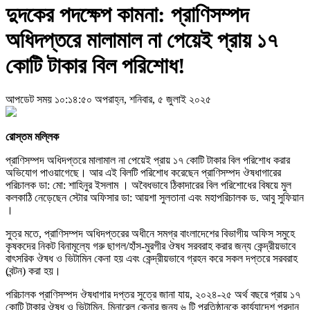
দুদকের পদক্ষেপ কামনা: প্রাণিসম্পদ
অধিদপ্তরে মালামাল না পেয়েই প্রায় ১৭
কোটি টাকার বিল পরিশোধ!
আপডেট সময় ১০:১৪:৫০ অপরাহ্ন, শনিবার, ৫ জুলাই ২০২৫
রোস্তম মল্লিক
প্রাণিসম্পদ অধিদপ্তরে মালামাল না পেয়েই প্রায় ১৭ কোটি টাকার বিল পরিশোধ করার
অভিযোগ পাওয়াগেছে। আর এই বিলটি পরিশোধ করেছেন প্রাণিসম্পদ ঔষধাগারের
পরিচালক ডা: মো: শাহিনুর ইসলাম । অবৈধভাবে ঠিকাদারের বিল পরিশোধের বিষয়ে মুল
কলকাঠি নেড়েছেন স্টোর অফিসার ডা: আয়শা সুলতানা এবং মহাপরিচালক ড. আবু সুফিয়ান
।
সুত্র মতে, প্রাণিসম্পদ অধিদপ্তরের অধীনে সমগ্র বাংলাদেশের বিভাগীয় অফিস সমুহে
কৃষকদের নিকট বিনামূল্যে গরু ছাগল/হাঁস-মুরগীর ঔষধ সরবরাহ করার জন্য কেন্দ্রীয়ভাবে
বাৎসরিক ঔষধ ও ভিটামিন কেনা হয় এবং কেন্দ্রীয়ভাবে গ্রহন করে সকল দপ্তরে সরবরাহ
(বন্টন) করা হয়।
পরিচালক প্রাণিসম্পদ ঔষধাগার দপ্তর সুত্রে জানা যায়, ২০২৪-২৫ অর্থ বছরে প্রায় ১৭
কোটি টাকার ঔষধ ও ভিটামিন, মিনারেল কেনার জন্য ৬ টি প্রতিষ্ঠানকে কার্য্যাদেশ প্রদান