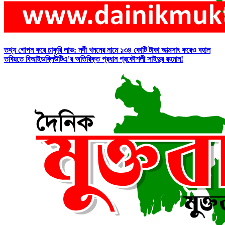
তথ্য গোপন করে চাকুরি লাভ: নদী খননের নামে ১৩৪ কোটি টাকা আত্মসাৎ করেও বহাল
তবিয়তে বিআইডব্লিউটিএ’র অতিরিক্ত প্রধান প্রকৌশলী সাইদুর রহমান!