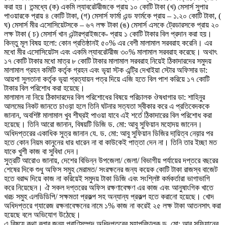
করা হয়। তন্মধ্যে (ক) একমি ল্যাবরেটরীজকে প্রায় ১০ কোটি টাকা (খ) মেসার্স সুপার
পাওয়ারকে প্রায় ৪ কোটি টাকা, (গ) মেসার্স ফার্মা এন্ড ফার্মকে প্রায় – ১.২০ কোটি টাকা, (
ঘ) মেসার্স মীর এসোসিয়েটসকে – ৬৭ লক্ষ টাকা (ঙ) মেসার্স এসকে ট্রেডারসকে প্রায় ২০
লক্ষ টাকা ( চ) মেসার্স খান এন্টারপ্রাইজকে- প্রায় ১ কোটি টাকার বিল প্রদান করা হয়।
কিন্তু মূল বিষয় হলো: কোন প্রতিষ্ঠানই ৫০% এর বেশী মালামাল সরবরাহ করেনি। এর
মধো মীর এসোসিয়েটস এবং একমি ল্যাবরেটরীজ ৩০% মালামাল সরবরাহ করেছে। অথাৎ
১৭ কোটি টাকার মধো মাত্র ৮ কোটি টাকার মালামাল সরবরাহ নিয়েই ঠিকাদারদের সমুদয়
মালামাল গ্রহন কমিটি কর্তৃক গ্রহন এবং ভৃয়া স্টক এন্ট্রি দেখাইয়া স্টোর অফিসার ডা:
আয়শা সুলতানা কর্তৃক ভৃয়া প্রত্যায়ন পত্র দিয়ে এজি হতে বিল পাশ করিয়ে ১৭ কোটি
টাকার বিল পরিশোধ করা হয়েছে।
মালামাল না নিয়ে ঠিকাদারদের বিল পরিশোধের বিষয়ে পরিচালক ঔষধাগার ডা: শাহিনুর
আলমের নিকট জানতে চাওয়়া হলে তিনি ঘটনার সত্যতা স্বীকার করে এ প্রতিবেদককে
জানান, অবশিষ্ট মালামাল খুব শীঘ্রই পাওয়া যাবে এই শর্তে ঠিকাদারের বিল পরিশোধ করা
হয়েছে। তিনি আরো জানান, বিষয়টি ডিজি ড. মো: আবু সুফিয়ান মহোদয় জানেন।
অধিদপ্তরের একাধিক সুত্র জানান যে. ড. মো: আবু সুফিয়ান ডিজির দায়ি়ত্ব নেয়়ার পর
হতে কোন নিয়ম কানুনের ধার ধারেন না বা কাউকেই পাত্তা দেন না। তিনি তার ইচ্ছা মত
যাকে খুশী কাজ বা সুবিধা দেন।
সুত্রটি আরোও জানায়, দেশের বিভিন্ন উপজেলা/ জেলা/ বিভাগীয় পর্যায়ের দপ্তরে বছরের
শেষের দিকে শুধু অফিস সমুহ মেরামত/ সংরক্ষনের জন্য কয়েক কোটি টাকা রাজস্ব বাজেট
হতে বরাদ্দ দিয়ে কাজ না করিয়েই সমুদয় টাকা ডিজি এবং সংশ্লিষ্ট কর্মকর্তারা ভাগাভাগি
করে নিয়েছেন। ঐ সকল দপ্তরের অফিস রক্ষণাবেক্ষণ এর কাজ এবং আনুষাংগিক খাতে
খরচ সমুহ এলডিডিপি/ সক্ষমতা প্রকল্প সহ অন্যান্য প্রকল্প হতে করানো হয়েছে। খোদ
অধিদপ্তরে গ্যারেজ রক্ষনাবেক্ষনের নামে ১% কাজ না করেই ২৫ লক্ষ টাকা আতনসাৎ করা
হয়েছে বলে অভিযোগ উঠেছে।
এ বিষয়ে কথা বলার জন্য প্রাণিসম্পদ অধিদপ্তরের মহাপরিচালক ড. মো: আবু সুফিয়ানের