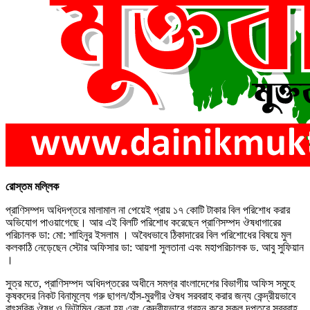
রোস্তম মল্লিক
প্রাণিসম্পদ অধিদপ্তরে মালামাল না পেয়েই প্রায় ১৭ কোটি টাকার বিল পরিশোধ করার
অভিযোগ পাওয়াগেছে। আর এই বিলটি পরিশোধ করেছেন প্রাণিসম্পদ ঔষধাগারের
পরিচালক ডা: মো: শাহিনুর ইসলাম । অবৈধভাবে ঠিকাদারের বিল পরিশোধের বিষয়ে মুল
কলকাঠি নেড়েছেন স্টোর অফিসার ডা: আয়শা সুলতানা এবং মহাপরিচালক ড. আবু সুফিয়ান
।
সুত্র মতে, প্রাণিসম্পদ অধিদপ্তরের অধীনে সমগ্র বাংলাদেশের বিভাগীয় অফিস সমুহে
কৃষকদের নিকট বিনামূল্যে গরু ছাগল/হাঁস-মুরগীর ঔষধ সরবরাহ করার জন্য কেন্দ্রীয়ভাবে
বাৎসরিক ঔষধ ও ভিটামিন কেনা হয় এবং কেন্দ্রীয়ভাবে গ্রহন করে সকল দপ্তরে সরবরাহ