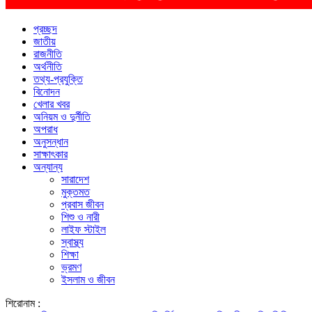
প্রচ্ছদ
জাতীয়
রাজনীতি
অর্থনীতি
তথ্য-প্রযুক্তি
বিনোদন
খেলার খবর
অনিয়ম ও দুর্নীতি
অপরাধ
অনুসন্ধান
সাক্ষাৎকার
অন্যান্য
সারাদেশ
মুক্তমত
প্রবাস জীবন
শিশু ও নারী
লাইফ স্টাইল
স্বাস্থ্য
শিক্ষা
ভ্রমণ
ইসলাম ও জীবন
শিরোনাম :