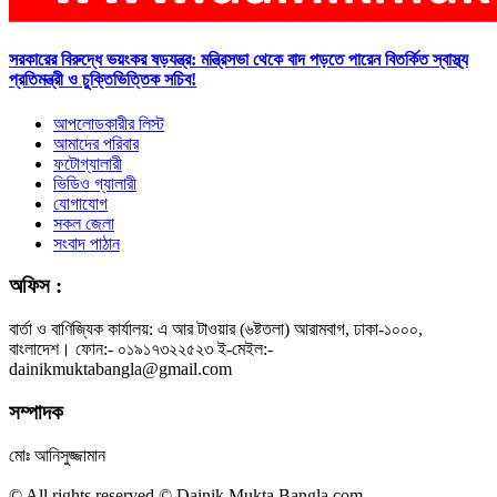
সরকারের বিরুদ্ধে ভয়ংকর ষড়যন্ত্র: মন্ত্রিসভা থেকে বাদ পড়তে পারেন বিতর্কিত স্বাস্থ্য
প্রতিমন্ত্রী ও চুক্তিভিত্তিক সচিব!
আপলোডকারীর লিস্ট
আমাদের পরিবার
ফটোগ্যালারী
ভিডিও গ্যালারী
যোগাযোগ
সকল জেলা
সংবাদ পাঠান
অফিস :
বার্তা ও বাণিজ্যিক কার্যালয়: এ আর টাওয়ার (৬ষ্টতলা) আরামবাগ, ঢাকা-১০০০,
বাংলাদেশ। ফোন:- ০১৯১৭৩২২৫২৩ ই-মেইল:-
dainikmuktabangla@gmail.com
সম্পাদক
মোঃ আনিসুজ্জামান
© All rights reserved © Dainik Mukta Bangla.com