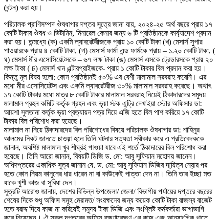
(বন্টন) করা হয়।
পরিচালক প্রাণিসম্পদ ঔষধাগার দপ্তর সুত্রে জানা যায়, ২০২৪-২৫ অর্থ বছরে প্রায় ১৭
কোটি টাকার ঔষধ ও ভিটামিন, মিনারেল কেনার জন্য ৬ টি প্রতিষ্ঠানকে কার্য্যাদেশ প্রদান
করা হয়। তন্মধ্যে (ক) একমি ল্যাবরেটরীজকে প্রায় ১০ কোটি টাকা (খ) মেসার্স সুপার
পাওয়ারকে প্রায় ৪ কোটি টাকা, (গ) মেসার্স ফার্মা এন্ড ফার্মকে প্রায় – ১.২০ কোটি টাকা, (
ঘ) মেসার্স মীর এসোসিয়েটসকে – ৬৭ লক্ষ টাকা (ঙ) মেসার্স এসকে ট্রেডারসকে প্রায় ২০
লক্ষ টাকা ( চ) মেসার্স খান এন্টারপ্রাইজকে- প্রায় ১ কোটি টাকার বিল প্রদান করা হয়।
কিন্তু মূল বিষয় হলো: কোন প্রতিষ্ঠানই ৫০% এর বেশী মালামাল সরবরাহ করেনি। এর
মধো মীর এসোসিয়েটস এবং একমি ল্যাবরেটরীজ ৩০% মালামাল সরবরাহ করেছে। অথাৎ
১৭ কোটি টাকার মধো মাত্র ৮ কোটি টাকার মালামাল সরবরাহ নিয়েই ঠিকাদারদের সমুদয়
মালামাল গ্রহন কমিটি কর্তৃক গ্রহন এবং ভৃয়া স্টক এন্ট্রি দেখাইয়া স্টোর অফিসার ডা:
আয়শা সুলতানা কর্তৃক ভৃয়া প্রত্যায়ন পত্র দিয়ে এজি হতে বিল পাশ করিয়ে ১৭ কোটি
টাকার বিল পরিশোধ করা হয়েছে।
মালামাল না নিয়ে ঠিকাদারদের বিল পরিশোধের বিষয়ে পরিচালক ঔষধাগার ডা: শাহিনুর
আলমের নিকট জানতে চাওয়়া হলে তিনি ঘটনার সত্যতা স্বীকার করে এ প্রতিবেদককে
জানান, অবশিষ্ট মালামাল খুব শীঘ্রই পাওয়া যাবে এই শর্তে ঠিকাদারের বিল পরিশোধ করা
হয়েছে। তিনি আরো জানান, বিষয়টি ডিজি ড. মো: আবু সুফিয়ান মহোদয় জানেন।
অধিদপ্তরের একাধিক সুত্র জানান যে. ড. মো: আবু সুফিয়ান ডিজির দায়ি়ত্ব নেয়়ার পর
হতে কোন নিয়ম কানুনের ধার ধারেন না বা কাউকেই পাত্তা দেন না। তিনি তার ইচ্ছা মত
যাকে খুশী কাজ বা সুবিধা দেন।
সুত্রটি আরোও জানায়, দেশের বিভিন্ন উপজেলা/ জেলা/ বিভাগীয় পর্যায়ের দপ্তরে বছরের
শেষের দিকে শুধু অফিস সমুহ মেরামত/ সংরক্ষনের জন্য কয়েক কোটি টাকা রাজস্ব বাজেট
হতে বরাদ্দ দিয়ে কাজ না করিয়েই সমুদয় টাকা ডিজি এবং সংশ্লিষ্ট কর্মকর্তারা ভাগাভাগি
করে নিয়েছেন। ঐ সকল দপ্তরের অফিস রক্ষণাবেক্ষণ এর কাজ এবং আনুষাংগিক খাতে