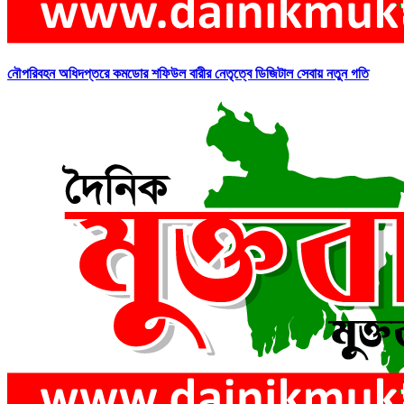
নৌপরিবহন অধিদপ্তরে কমডোর শফিউল বারীর নেতৃত্বে ডিজিটাল সেবায় নতুন গতি