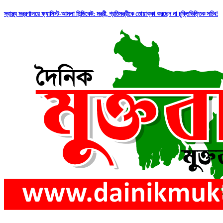
স্বাস্থ্য মন্ত্রণালয়ে ফ্যাসিস্ট-আমলা সিন্ডিকেট: মন্ত্রী, প্রতিমন্ত্রীকে তোয়াক্কা করছেন না চুক্তিভিত্তিক সচিব!