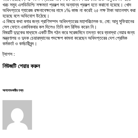
খরচ সমুহ এলডিডিপি/ সক্ষমতা প্রকল্প সহ অন্যান্য প্রকল্প হতে করানো হয়েছে। খোদ
অধিদপ্তরে গ্যারেজ রক্ষনাবেক্ষনের নামে ১% কাজ না করেই ২৫ লক্ষ টাকা আতনসাৎ করা
হয়েছে বলে অভিযোগ উঠেছে।
এ বিষয়ে কথা বলার জন্য প্রাণিসম্পদ অধিদপ্তরের মহাপরিচালক ড. মো: আবু সুফিয়ানের
সেল ফোনে একাধিকবার কল দিলেও তিনি কল রিসিভ করেন নি।
বিষয়টি দুদুকের মাধ্যমে একটি টিম গঠন করে সরেজমিনে তদন্ত করে ব্যবস্থা নেয়ার জন্য
মন্ত্রণালয় ও দুদক চেয়ারম্যানের পদক্ষেপ কামনা করেছেন অধিদপ্তরের দেশ প্রেমিক
কর্মকর্তা ও কর্মচারীবৃন্দ।
ট্যাগস :
নিউজটি শেয়ার করুন
আপলোডকারীর তথ্য