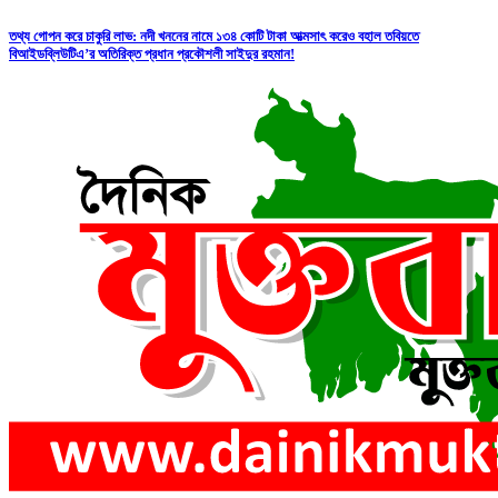
তথ্য গোপন করে চাকুরি লাভ: নদী খননের নামে ১৩৪ কোটি টাকা আত্মসাৎ করেও বহাল তবিয়তে
বিআইডব্লিউটিএ’র অতিরিক্ত প্রধান প্রকৌশলী সাইদুর রহমান!