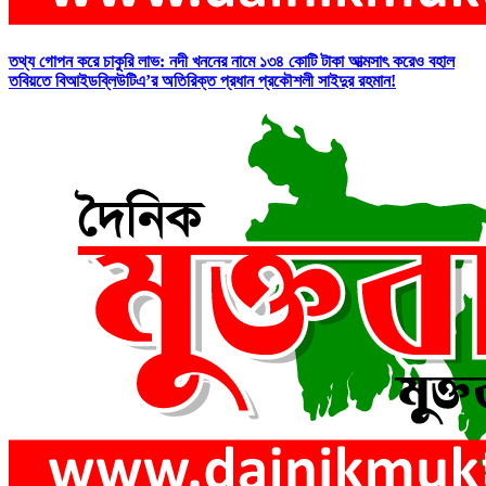
তথ্য গোপন করে চাকুরি লাভ: নদী খননের নামে ১৩৪ কোটি টাকা আত্মসাৎ করেও বহাল
তবিয়তে বিআইডব্লিউটিএ’র অতিরিক্ত প্রধান প্রকৌশলী সাইদুর রহমান!