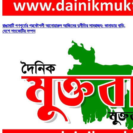
রাঙামাটি গণপূর্তের প্রকৌশলী আনোয়ারুল আজিমের দুর্নীতির সাম্রাজ্য: কানাডায় বাড়ি,
দেশে শতকোটির সম্পদ