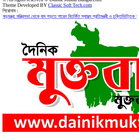
Theme Developed BY
Classic Soft Tech.com
শিরোনাম :
্ত্রিসভা থেকে বাদ পড়তে পারেন বিতর্কিত স্বাস্থ্য প্রতিমন্ত্রী ও চুক্তিভিত্তিক সচিব!
রাজস্ব