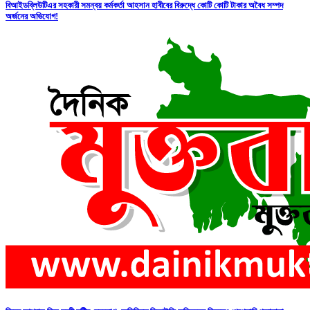
বিআইডব্লিউটিএর সহকারী সমন্বয় কর্মকর্তা আহসান হাবীবের বিরুদ্ধে কোটি কোটি টাকার অবৈধ সম্পদ
অর্জনের অভিযোগ!