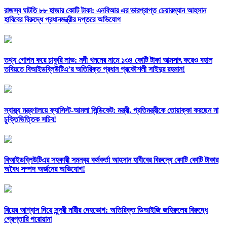
রাজস্ব ঘাটতি ৮৮ হাজার কোটি টাকা: এনবিআর এর ভারপ্রাপ্ত চেয়ারম্যান আহসান
হাবিবের বিরুদ্ধে প্রধানমন্ত্রীর দপ্তরে অভিযোগ
তথ্য গোপন করে চাকুরি লাভ: নদী খননের নামে ১৩৪ কোটি টাকা আত্মসাৎ করেও বহাল
তবিয়তে বিআইডব্লিউটিএ’র অতিরিক্ত প্রধান প্রকৌশলী সাইদুর রহমান!
স্বাস্থ্য মন্ত্রণালয়ে ফ্যাসিস্ট-আমলা সিন্ডিকেট: মন্ত্রী, প্রতিমন্ত্রীকে তোয়াক্কা করছেন না
চুক্তিভিত্তিক সচিব!
বিআইডব্লিউটিএর সহকারী সমন্বয় কর্মকর্তা আহসান হাবীবের বিরুদ্ধে কোটি কোটি টাকার
অবৈধ সম্পদ অর্জনের অভিযোগ!
বিয়ের আশ্বাস দিয়ে সুন্দরী নরিীর দেহভোগ: অতিরিক্ত ডিআইজি জহিরুলের বিরুদ্ধে
গ্রেপ্তারি পরোয়ানা