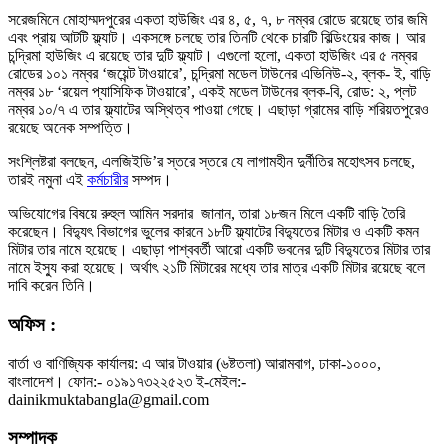
সরেজমিনে মোহাম্মদপুরের একতা হাউজিং এর ৪, ৫, ৭, ৮ নম্বর রোডে রয়েছে তার জমি
এবং প্রায় আটটি ফ্ল্যাট। একসঙ্গে চলছে তার তিনটি থেকে চারটি বিল্ডিংয়ের কাজ। আর
চন্দ্রিমা হাউজিং এ রয়েছে তার দুটি ফ্ল্যাট। এগুলো হলো, একতা হাউজিং এর ৫ নম্বর
রোডের ১০১ নম্বর ‘জয়েন্ট টাওয়ারে’, চন্দ্রিমা মডেল টাউনের এভিনিউ-২, ব্লক- ই, বাড়ি
নম্বর ১৮ ‘রয়েল প্যাসিফিক টাওয়ারে’, একই মডেল টাউনের ব্লক-বি, রোড: ২, প্লট
নম্বর ১০/৭ এ তার ফ্ল্যাটের অস্থিত্ব পাওয়া গেছে। এছাড়া গ্রামের বাড়ি শরিয়তপুরেও
রয়েছে অনেক সম্পত্তি।
সংশ্লিষ্টরা বলছেন, এলজিইডি’র স্তরে স্তরে যে লাগামহীন দুর্নীতির মহোৎসব চলছে,
তারই নমুনা এই
কর্মচারীর
সম্পদ।
অভিযোগের বিষয়ে রুহুল আমিন সরদার জানান, তারা ১৮জন মিলে একটি বাড়ি তৈরি
করেছেন। বিদ্যুৎ বিভাগের ভুলের কারনে ১৮টি ফ্ল্যাটের বিদ্যুতের মিটার ও একটি কমন
মিটার তার নামে হয়েছে। এছাড়া পাশ্ববর্তী আরো একটি ভবনের দুটি বিদ্যুতের মিটার তার
নামে ইস্যু করা হয়েছে। অর্থাৎ ২১টি মিটারের মধ্যে তার মাত্র একটি মিটার রয়েছে বলে
দাবি করেন তিনি।
অফিস :
বার্তা ও বাণিজ্যিক কার্যালয়: এ আর টাওয়ার (৬ষ্টতলা) আরামবাগ, ঢাকা-১০০০,
বাংলাদেশ। ফোন:- ০১৯১৭৩২২৫২৩ ই-মেইল:-
dainikmuktabangla@gmail.com
সম্পাদক