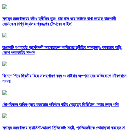
স্বাস্থ্য মন্ত্রণালয়ের কাঁধে দুর্নীতির ভুত: চার মাস ধরে আটকে রাখা হয়েছে রাজশাহী
মেডিকেল বিশ্ববিদ্যালয় প্রকল্পের টেন্ডারের ফাইল!
রাঙামাটি গণপূর্তের প্রকৌশলী আনোয়ারুল আজিমের দুর্নীতির সাম্রাজ্য: কানাডায় বাড়ি,
দেশে শতকোটির সম্পদ
বিদেশে গিয়ে দ্বিতীয় বিয়ে ভরণপোষণ বন্ধ ও সাইবার অপপ্রচারের অভিযোগে চট্রগ্রামে
মামলা
নৌপরিবহন অধিদপ্তরে কমডোর শফিউল বারীর নেতৃত্বে ডিজিটাল সেবায় নতুন গতি
স্বাস্থ্য মন্ত্রণালয়ে ফ্যাসিস্ট-আমলা সিন্ডিকেট: মন্ত্রী, প্রতিমন্ত্রীকে তোয়াক্কা করছেন না