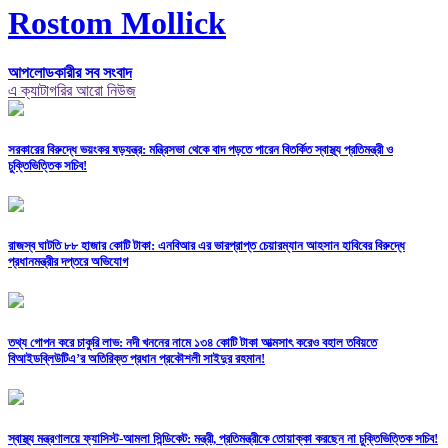
Rostom Mollick
আপলোডকারীর সব সংবাদ
এ ক্যাটাগরির আরো নিউজ
সরকারের বিরুদ্ধে ভয়ংকর ষড়যন্ত্র: মন্ত্রিসভা থেকে বাদ পড়তে পারেন বিতর্কিত স্বাস্থ্য প্রতিমন্ত্রী ও
চুক্তিভিত্তিক সচিব!
রাজস্ব ঘাটতি ৮৮ হাজার কোটি টাকা: এনবিআর এর ভারপ্রাপ্ত চেয়ারম্যান আহসান হাবিবের বিরুদ্ধে
প্রধানমন্ত্রীর দপ্তরে অভিযোগ
তথ্য গোপন করে চাকুরি লাভ: নদী খননের নামে ১৩৪ কোটি টাকা আত্মসাৎ করেও বহাল তবিয়তে
বিআইডব্লিউটিএ’র অতিরিক্ত প্রধান প্রকৌশলী সাইদুর রহমান!
স্বাস্থ্য মন্ত্রণালয়ে ফ্যাসিস্ট-আমলা সিন্ডিকেট: মন্ত্রী, প্রতিমন্ত্রীকে তোয়াক্কা করছেন না চুক্তিভিত্তিক সচিব!