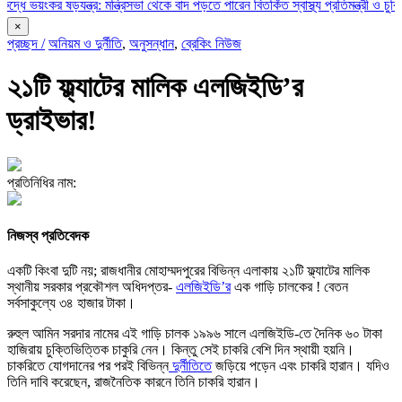
কর ষড়যন্ত্র: মন্ত্রিসভা থেকে বাদ পড়তে পারেন বিতর্কিত স্বাস্থ্য প্রতিমন্ত্রী ও চুক্তিভিত্ত
×
প্রচ্ছদ /
অনিয়ম ও দুর্নীতি
,
অনুসন্ধান
,
ব্রেকিং নিউজ
২১টি ফ্ল্যাটের মালিক এলজিইডি’র
ড্রাইভার!
প্রতিনিধির নাম:
নিজস্ব প্রতিবেদক
একটি কিংবা দুটি নয়; রাজধানীর মোহাম্মদপুরের বিভিন্ন এলাকায় ২১টি ফ্ল্যাটের মালিক
স্থানীয় সরকার প্রকৌশল অধিদপ্তর-
এলজিইডি’র
এক গাড়ি চালকের ! বেতন
সর্বসাকুল্যে ৩৪ হাজার টাকা।
রুহুল আমিন সরদার নামের এই গাড়ি চালক ১৯৯৬ সালে এলজিইডি-তে দৈনিক ৬০ টাকা
হাজিরায় চুক্তিভিত্তিক চাকুরি নেন। কিন্তু সেই চাকরি বেশি দিন স্থায়ী হয়নি।
চাকরিতে যোগদানের পর পরই বিভিন্ন
দুর্নীতিতে
জড়িয়ে পড়েন এবং চাকরি হারান। যদিও
তিনি দাবি করেছেন, রাজনৈতিক কারনে তিনি চাকরি হারান।