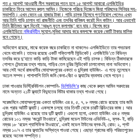
গত ৫ আগস্ট আওয়ামী লীগ সরকারের পতন হলে ১৫ আগস্ট আবারো এলজিইডির
চাকরিতে ফিরে আসেন রুহুল আমিন। নিজেকে পরিচয় দিচ্ছেন জিয়া পরিষদের সিনিয়র সহ-
সভাপতি। এখন বেতন ৩৪ হাজার টাকা। গাড়ি চালক হিসেবে পুণ:নিয়োগ পেলেও এখন
আর তিনি গাড়ি চালান না! রাজনীতি এবং তদবির বানিজ্য করেই দিন কাটান। আর এভাবেই
তিনি রীতিমত অল্প দিনেই ‘আঙুল ফুলে কলাগাছ’ বনে যায়। বিশেষ করে
এলজিইডিতে
নজিরবিহীন
সুযোগ-সুবিধা আদায় করে কমপক্ষে কয়েক কোটি টাকার মালিক
বনে গেছেন।
অভিযোগ রয়েছে, মাঝে কয়েক বছর চাকরিতে না থাকলেও এলজিইডিতে তার পদচারনা
থেমে থাকেনি। তাদের রয়েছে একটি শক্তিশালী সিন্ডিকেট। এলজিইডি’তে বিভিন্ন
তদবির করে দু’হাতে কাড়ি কাড়ি টাকা কামিয়েছেন এই গাড়ি চালক। বিভিন্ন ঠিকাদারকে
গোপনে টেন্ডারের তথ্য পাচার, গাড়ির তেল চুরির সিন্ডিকেট চালানোসহ নানা অভিযোগ।
আর সেই অর্থে রাজধানীর মোহাম্মদপুরের একতা ও চন্দ্রিমা হাউজিং- এ গড়ে তুলেছেন
অঢেল সম্পদ। পাশাপাশি তিনি জমি কেনা-বেঁচা ও ফ্ল্যাটের ব্যবসায় নেমে পড়েন।
ঢাকা পাওয়ার ডিস্ট্রিবিউশন কোম্পানি-
ডিপিডিসি’র
কাছ থেকে রুহুল আমিন সরদারের
নামে অন্তত ২১টি ফ্ল্যাটে বিদ্যুতের মিটার থাকার তথ্য পাওয়া গেছে।
সরেজমিনে মোহাম্মদপুরের একতা হাউজিং এর ৪, ৫, ৭, ৮ নম্বর রোডে রয়েছে তার জমি
এবং প্রায় আটটি ফ্ল্যাট। একসঙ্গে চলছে তার তিনটি থেকে চারটি বিল্ডিংয়ের কাজ। আর
চন্দ্রিমা হাউজিং এ রয়েছে তার দুটি ফ্ল্যাট। এগুলো হলো, একতা হাউজিং এর ৫ নম্বর
রোডের ১০১ নম্বর ‘জয়েন্ট টাওয়ারে’, চন্দ্রিমা মডেল টাউনের এভিনিউ-২, ব্লক- ই, বাড়ি
নম্বর ১৮ ‘রয়েল প্যাসিফিক টাওয়ারে’, একই মডেল টাউনের ব্লক-বি, রোড: ২, প্লট
নম্বর ১০/৭ এ তার ফ্ল্যাটের অস্থিত্ব পাওয়া গেছে। এছাড়া গ্রামের বাড়ি শরিয়তপুরেও
রয়েছে অনেক সম্পত্তি।