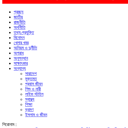
প্রচ্ছদ
জাতীয়
রাজনীতি
অর্থনীতি
তথ্য-প্রযুক্তি
বিনোদন
খেলার খবর
অনিয়ম ও দুর্নীতি
অপরাধ
অনুসন্ধান
সাক্ষাৎকার
অন্যান্য
সারাদেশ
মুক্তমত
প্রবাস জীবন
শিশু ও নারী
লাইফ স্টাইল
স্বাস্থ্য
শিক্ষা
ভ্রমণ
ইসলাম ও জীবন
শিরোনাম :