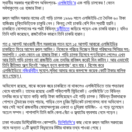
স্থানীয় সরকার প্রকৌশল অধিদপ্তর-
এলজিইডি’র
এক গাড়ি চালকের ! বেতন
সর্বসাকুল্যে ৩৪ হাজার টাকা।
রুহুল আমিন সরদার নামের এই গাড়ি চালক ১৯৯৬ সালে এলজিইডি-তে দৈনিক ৬০ টাকা
হাজিরায় চুক্তিভিত্তিক চাকুরি নেন। কিন্তু সেই চাকরি বেশি দিন স্থায়ী হয়নি।
চাকরিতে যোগদানের পর পরই বিভিন্ন
দুর্নীতিতে
জড়িয়ে পড়েন এবং চাকরি হারান। যদিও
তিনি দাবি করেছেন, রাজনৈতিক কারনে তিনি চাকরি হারান।
গত ৫ আগস্ট আওয়ামী লীগ সরকারের পতন হলে ১৫ আগস্ট আবারো এলজিইডির
চাকরিতে ফিরে আসেন রুহুল আমিন। নিজেকে পরিচয় দিচ্ছেন জিয়া পরিষদের সিনিয়র সহ-
সভাপতি। এখন বেতন ৩৪ হাজার টাকা। গাড়ি চালক হিসেবে পুণ:নিয়োগ পেলেও এখন
আর তিনি গাড়ি চালান না! রাজনীতি এবং তদবির বানিজ্য করেই দিন কাটান। আর এভাবেই
তিনি রীতিমত অল্প দিনেই ‘আঙুল ফুলে কলাগাছ’ বনে যায়। বিশেষ করে
এলজিইডিতে
নজিরবিহীন
সুযোগ-সুবিধা আদায় করে কমপক্ষে কয়েক কোটি টাকার মালিক
বনে গেছেন।
অভিযোগ রয়েছে, মাঝে কয়েক বছর চাকরিতে না থাকলেও এলজিইডিতে তার পদচারনা
থেমে থাকেনি। তাদের রয়েছে একটি শক্তিশালী সিন্ডিকেট। এলজিইডি’তে বিভিন্ন
তদবির করে দু’হাতে কাড়ি কাড়ি টাকা কামিয়েছেন এই গাড়ি চালক। বিভিন্ন ঠিকাদারকে
গোপনে টেন্ডারের তথ্য পাচার, গাড়ির তেল চুরির সিন্ডিকেট চালানোসহ নানা অভিযোগ।
আর সেই অর্থে রাজধানীর মোহাম্মদপুরের একতা ও চন্দ্রিমা হাউজিং- এ গড়ে তুলেছেন
অঢেল সম্পদ। পাশাপাশি তিনি জমি কেনা-বেঁচা ও ফ্ল্যাটের ব্যবসায় নেমে পড়েন।
ঢাকা পাওয়ার ডিস্ট্রিবিউশন কোম্পানি-
ডিপিডিসি’র
কাছ থেকে রুহুল আমিন সরদারের
নামে অন্তত ২১টি ফ্ল্যাটে বিদ্যুতের মিটার থাকার তথ্য পাওয়া গেছে।